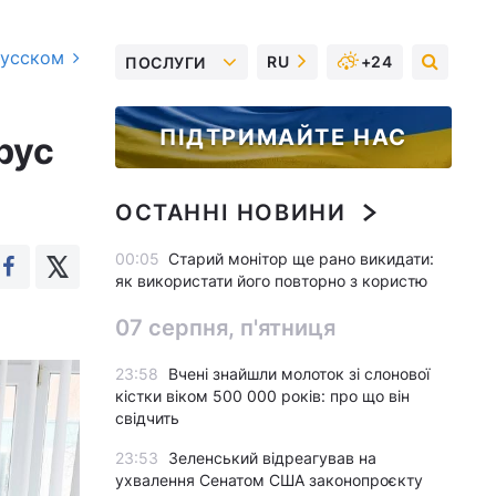
русском
RU
+24
ПОСЛУГИ
ПІДТРИМАЙТЕ НАС
рус
ОСТАННІ НОВИНИ
00:05
Старий монітор ще рано викидати:
як використати його повторно з користю
07 серпня, п'ятниця
23:58
Вчені знайшли молоток зі слонової
кістки віком 500 000 років: про що він
свідчить
23:53
Зеленський відреагував на
ухвалення Сенатом США законопроєкту