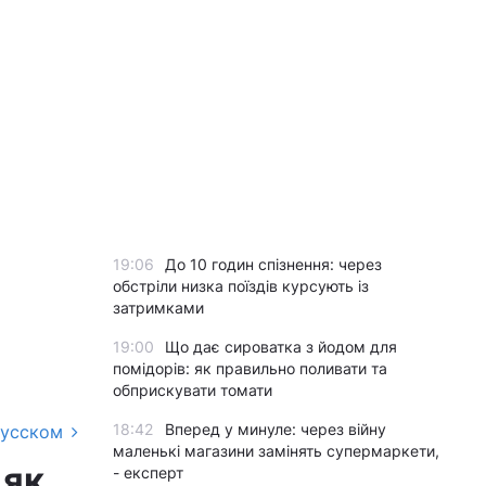
19:06
До 10 годин спізнення: через
обстріли низка поїздів курсують із
затримками
19:00
Що дає сироватка з йодом для
помідорів: як правильно поливати та
обприскувати томати
18:42
Вперед у минуле: через війну
русском
маленькі магазини замінять супермаркети,
 як
- експерт