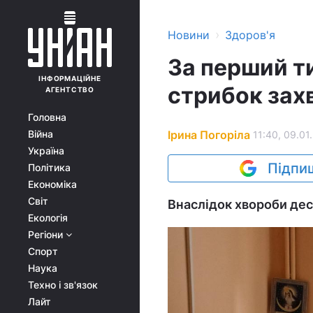
›
Новини
Здоров'я
За перший т
ІНФОРМАЦІЙНЕ
стрибок захв
АГЕНТСТВО
Головна
Ірина Погоріла
Війна
11:40, 09.01
Україна
Підпиш
Політика
Економіка
Світ
Внаслідок хвороби дес
Екологія
Регіони
Спорт
Наука
Техно і зв'язок
Лайт