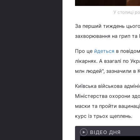
У столиці р
За перший тиждень цього 
захворювання на грип та 
Про це
йдеться
в повідом
лікарнях. А взагалі по Укр
млн людей", зазначили в
Київська військова адмін
Міністерства охорони здо
маски та пройти вацинац
курс із трьох щеплень.
ВІДЕО ДНЯ