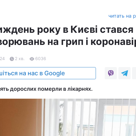
читать на 
иждень року в Києві стався
орювань на грип і коронаві
.24
2 хв.
6036
іться на нас в Google
ять дорослих померли в лікарнях.