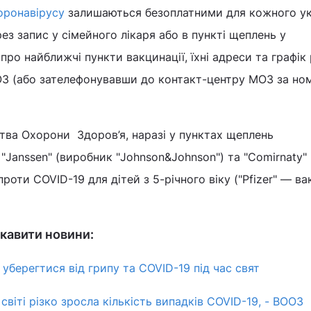
оронавірусу
залишаються безоплатними для кожного ук
з запис у сімейного лікаря або в пункті щеплень у
про найближчі пункти вакцинації, їхні адреси та графік
ОЗ (або зателефонувавши до контакт-центру МОЗ за но
тва Охорони Здоров’я, наразі у пунктах щеплень
anssen" (виробник "Johnson&Johnson") та "Comirnaty" ("
оти COVID-19 для дітей з 5-річного віку ("Pfizer" — в
кавити новини:
 уберегтися від грипу та COVID-19 під час свят
 світі різко зросла кількість випадків COVID-19, - ВООЗ