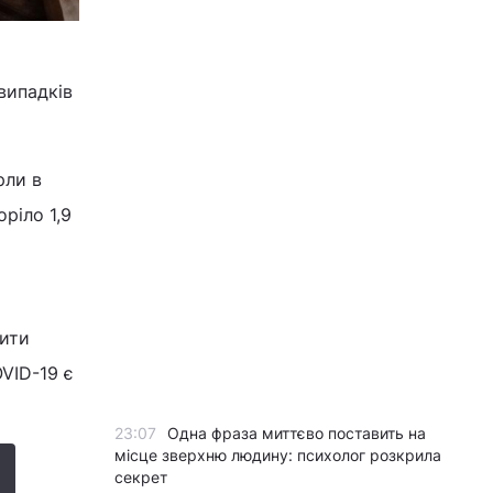
випадків
рли в
оріло 1,9
й
сити
VID-19 є
23:07
Одна фраза миттєво поставить на
місце зверхню людину: психолог розкрила
секрет