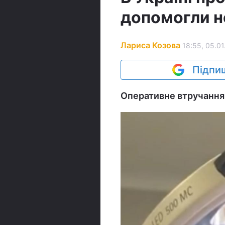
допомогли н
Лариса Козова
18:55, 05.01
Підпиш
Оперативне втручання 