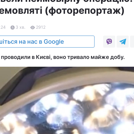
емовляті (фоторепортаж)
.24
3 хв.
2912
іться на нас в Google
проводили в Києві, воно тривало майже добу.