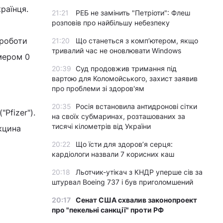
раїнця.
21:21
РЕБ не замінить "Петріоти": Флеш
розповів про найбільшу небезпеку
 роботи
21:20
Що станеться з комп’ютером, якщо
тривалий час не оновлювати Windows
мером 0
20:39
Суд продовжив тримання під
вартою для Коломойського, захист заявив
про проблеми зі здоров'ям
20:35
Росія встановила антидронові сітки
Pfizer").
на своїх субмаринах, розташованих за
тисячі кілометрів від України
акцина
20:22
Що їсти для здоров’я серця:
кардіологи назвали 7 корисних каш
20:18
Льотчик-утікач з КНДР уперше сів за
штурвал Boeing 737 і був приголомшений
20:17
Сенат США схвалив законопроект
про "пекельні санкції" проти РФ