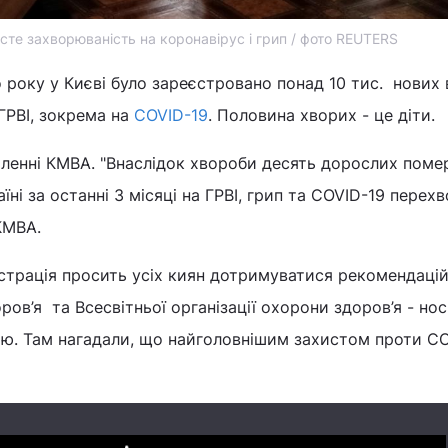
осте захворюваність на коронавірус і грип / фото REUTERS
року у Києві було зареєстровано понад 10 тис. нових 
ГРВІ, зокрема на
COVID-19
. Половина хворих - це діти.
ленні КМВА. "Внаслідок хвороби десять дорослих поме
аїні за останні 3 місяці на ГРВІ, грип та COVID-19 перехв
 КМВА.
істрація просить усіх киян дотримуватися рекомендаці
ров’я та Всесвітньої організації охорони здоров’я - но
ію. Там нагадали, що найголовнішим захистом проти CO