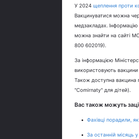
У 2024
щеплення проти к
Вакцинуватися можна чере
медзакладах. Інформацію 
можна знайти на сайті М
800 602019).
За інформацією Міністерс
використовують вакцини "J
Також доступна вакцина пр
"Comirnaty" для дітей).
Вас також можуть заці
Фахівці порадили, як
За останній місяць у