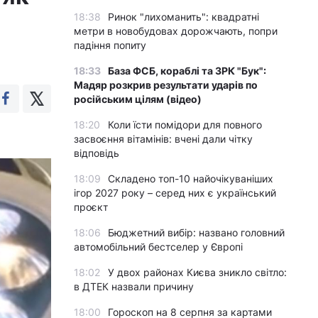
18:38
Ринок "лихоманить": квадратні
метри в новобудовах дорожчають, попри
падіння попиту
18:33
База ФСБ, кораблі та ЗРК "Бук":
Мадяр розкрив результати ударів по
російським цілям (відео)
18:20
Коли їсти помідори для повного
засвоєння вітамінів: вчені дали чітку
відповідь
18:09
Складено топ-10 найочікуваніших
ігор 2027 року – серед них є український
проєкт
18:06
Бюджетний вибір: названо головний
автомобільний бестселер у Європі
18:02
У двох районах Києва зникло світло:
в ДТЕК назвали причину
18:00
Гороскоп на 8 серпня за картами