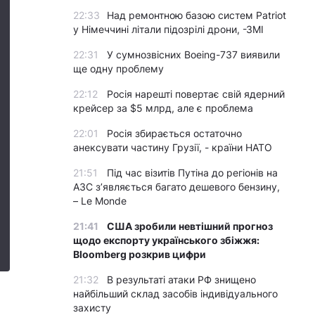
22:33
Над ремонтною базою систем Patriot
у Німеччині літали підозрілі дрони, -ЗМІ
22:31
У сумнозвісних Boeing-737 виявили
ще одну проблему
22:12
Росія нарешті повертає свій ядерний
крейсер за $5 млрд, але є проблема
22:01
Росія збирається остаточно
анексувати частину Грузії, - країни НАТО
21:51
Під час візитів Путіна до регіонів на
АЗС з’являється багато дешевого бензину,
– Le Monde
21:41
США зробили невтішний прогноз
щодо експорту українського збіжжя:
Bloomberg розкрив цифри
21:32
В результаті атаки РФ знищено
найбільший склад засобів індивідуального
захисту