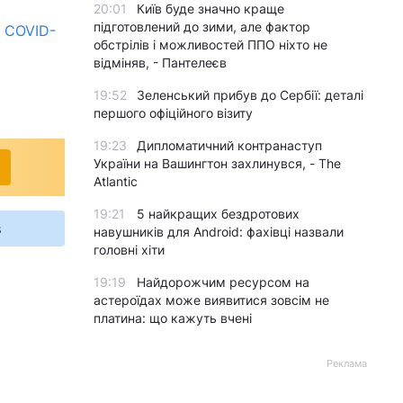
20:01
Київ буде значно краще
підготовлений до зими, але фактор
 COVID-
обстрілів і можливостей ППО ніхто не
відміняв, - Пантелеєв
19:52
Зеленський прибув до Сербії: деталі
першого офіційного візиту
19:23
Дипломатичний контранаступ
України на Вашингтон захлинувся, - The
Atlantic
19:21
5 найкращих бездротових
s
навушників для Android: фахівці назвали
головні хіти
19:19
Найдорожчим ресурсом на
астероїдах може виявитися зовсім не
платина: що кажуть вчені
Реклама