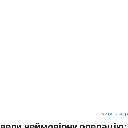
читать на 
овели неймовірну операцію: