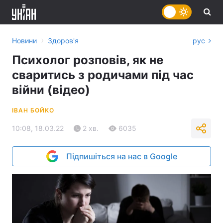
›
Новини
Здоров'я
рус
Психолог розповів, як не
сваритись з родичами під час
війни (відео)
ІВАН БОЙКО
10:08, 18.03.22
2 хв.
6035
Підпишіться на нас в Google