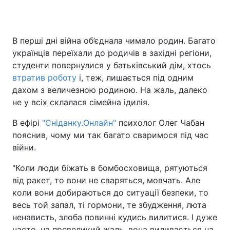
В перші дні війна об’єднала чимало родин. Багато
Головна
Війна
українців переїхали до родичів в західні регіони,
студенти повернулися у батьківський дім, хтось
Україна
Політика
втратив роботу
і, теж, лишається під одним
дахом з величезною родиною. На жаль, далеко
Економіка
Світ
не у всіх склалася сімейна ідилія.
Спорт
Наука
В ефірі
"Сніданку.Онлайн"
психолог Олег Чабан
пояснив, чому ми так багато сваримося під час
Техно і зв'язок
Лайт
війни.
Зброя
Інциденти
"Коли люди біжать в бомбосховища, рятуються
від ракет, то вони не сваряться, мовчать. Але
Здоров'я
Туризм
коли вони добираються до ситуації безпеки, то
Цікавинки
Погода
весь той запал, ті гормони, те збудження, люта
ненависть, злоба повинні кудись вилитися. І дуже
Екологія
Регіони
часто, на превеликий жаль, вона виливається на