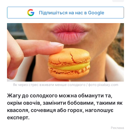
Підпишіться на нас в Google
Як через стрес вживати менше солодкого / фото pixabay.com
Жагу до солодкого можна обманути та,
окрім овочів, замінити бобовими, такими як
квасоля, сочевиця або горох, наголошує
експерт.
Реклама