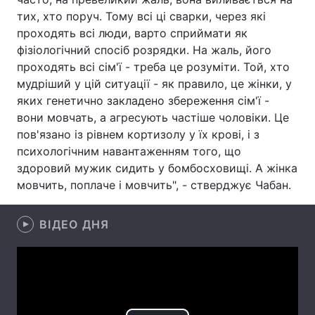
тих, хто поруч. Тому всі ці сварки, через які
Лонгріди
проходять всі люди, варто сприймати як
фізіологічний спосіб розрядки. На жаль, його
проходять всі сім'ї - треба це розуміти. Той, хто
Відео з Youtube
Статті
мудріший у цій ситуації - як правило, це жінки, у
Інтерв'ю
Думки
яких генетично закладено збереження сім'ї -
вони мовчать, а агресують частіше чоловіки. Це
Архів
Вакансії
пов'язано із рівнем кортизолу у їх крові, і з
психологічним навантаженням того, що
Контакти
здоровий мужик сидить у бомбосховищі. А жінка
мовчить, поплаче і мовчить", - стверджує Чабан.
Послуги
ВІДЕО ДНЯ