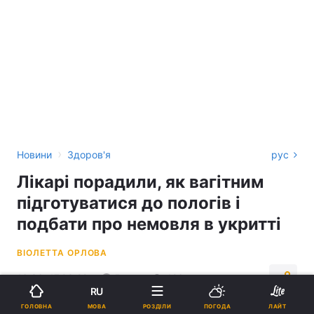
›
Новини
Здоров'я
рус
Лікарі порадили, як вагітним
підготуватися до пологів і
подбати про немовля в укритті
ВІОЛЕТТА ОРЛОВА
16:36, 17.03.22
5 хв.
426
RU
МОВА
ГОЛОВНА
РОЗДІЛИ
ПОГОДА
ЛАЙТ