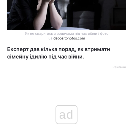
Як не сваритись з родичами під час війни / фото
ua.
depositphotos.com
Експерт дав кілька порад, як втримати
сімейну ідилію під час війни.
Реклама
ad