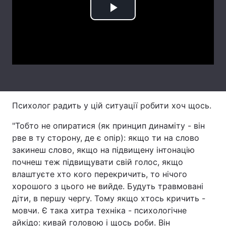
Play
Тема оформлення
Video
Психолог радить у цій ситуації робити хоч щось.
"Тобто не опиратися (як принцип динаміту - він
рве в ту сторону, де є опір): якщо ти на слово
закинеш слово, якщо на підвищену інтонацію
почнеш теж підвищувати свій голос, якщо
влаштуєте хто кого перекричить, то нічого
хорошого з цього не вийде. Будуть травмовані
діти, в першу чергу. Тому якщо хтось кричить -
мовчи. Є така хитра техніка - психологічне
айкідо: кивай головою і щось роби. Він