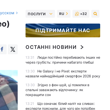
русском
RU
+32
ПОСЛУГИ
ео)
ПІДТРИМАЙТЕ НАС
ОСТАННІ НОВИНИ
13:31
Люди постійно перебивають інших не
через грубість: причини набагато глибші
13:30
Не Galaxy і не Pixel: експерти
назвали найнадійніший смартфон 2026 року
13:30
Згідно з фен-шуй, ці помилки в
спальні заважають відпочинку: як
покращити сон
13:21
Що означає білий наліт на сливах:
експерти пояснили, для чого він потрібен