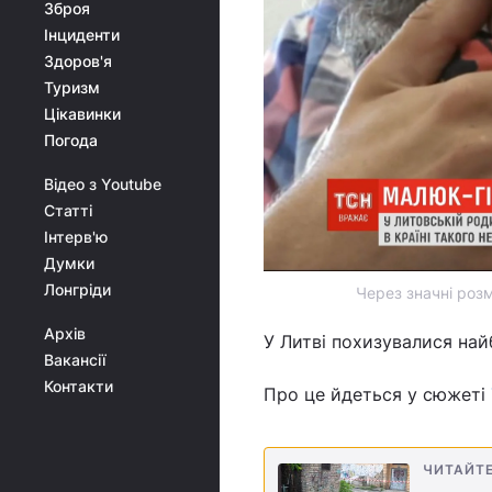
Зброя
Інциденти
Здоров'я
Туризм
Цікавинки
Погода
Відео з Youtube
Статті
Інтерв'ю
Думки
Лонгріди
Через значні роз
Архів
У Литві похизувалися най
Вакансії
Контакти
Про це йдеться у сюжеті
ЧИТАЙТ