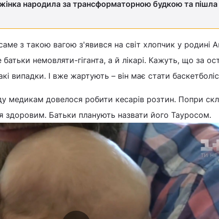
 жінка народила за трансформаторною будкою та пішла
- саме з такою вагою з'явився на світ хлопчик у родині 
 батьки немовляти-гіганта, а й лікарі. Кажуть, що за ос
акі випадки. І вже жартують – він має стати баскетболі
ду медикам довелося робити кесарів розтин. Попри скл
я здоровим. Батьки планують назвати його Тауросом.