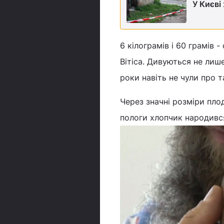
У Києві
6 кілограмів і 60 грамів 
Вітіса. Дивуються не лише
роки навіть не чули про т
Через значні розміри пло
пологи хлопчик народивс