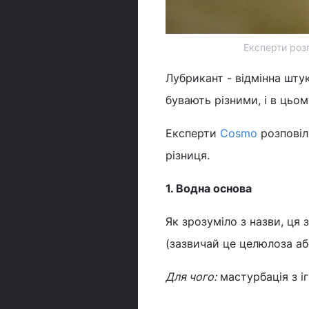
Експерти розп
Лубрикант - відмінна штук
бувають різними, і в цьо
Експерти
Cosmo
розповіли
різниця.
1. Водна основа
Як зрозуміло з назви, ця 
(зазвичай це целюлоза аб
Для чого:
мастурбація з і