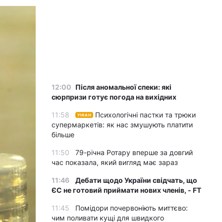
12:00
Після аномальної спеки: які
сюрпризи готує погода на вихідних
11:58
Психологічні пастки та трюки
УНІАН
супермаркетів: як нас змушують платити
більше
11:50
79-річна Ротару вперше за довгий
час показала, який вигляд має зараз
11:46
Дебати щодо України свідчать, що
ЄС не готовий приймати нових членів, - FT
11:45
Помідори почервоніють миттєво:
чим поливати кущі для швидкого