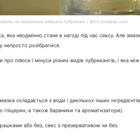
овіли, як правильно вибрати лубрикант / фото pixabay.com
а, яка неодмінно стане в нагоді під час сексу. Але змаз
му непросто розібратися.
 про плюси і мінуси різних видів лубрикантів, і яка мі
змазка складається з води і декількох інших інгредієнтів
о гліцерин, а також барвники та ароматизатори).
грашками або без, секс з презервативом чи без.