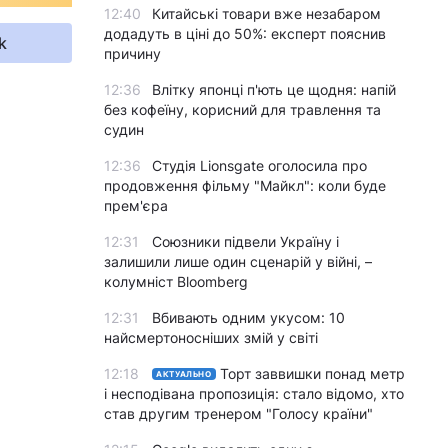
12:40
Китайські товари вже незабаром
додадуть в ціні до 50%: експерт пояснив
k
причину
12:36
Влітку японці п'ють це щодня: напій
без кофеїну, корисний для травлення та
судин
12:36
Студія Lionsgate оголосила про
продовження фільму "Майкл": коли буде
прем'єра
12:31
Союзники підвели Україну і
залишили лише один сценарій у війні, –
колумніст Bloomberg
12:31
Вбивають одним укусом: 10
найсмертоносніших змій у світі
12:18
Торт заввишки понад метр
АКТУАЛЬНО
і несподівана пропозиція: стало відомо, хто
став другим тренером "Голосу країни"