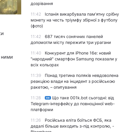
дозрівання
11:42
Іспанія викарбувала пам'ятну срібну
монету на честь тріумфу збірної з футболу
(фото)
ки
11:42
687 тисяч сонячних панелей
допомогли місту пережити три урагани
11:40
Конкурент для iPhone 16e: новий
ж ними
"народний" смартфон Samsung показали у
всіх кольорах
11:39
Понад третина поляків невдоволена
реакцією влади на інцидент з російською
ракетою, – опитування
11:28
Що таке 001k.bot сьогодні: від
НК
Telegram-інтерфейсу до повноцінної web-
платформи
11:26
Російська еліта боїться ФСБ, яка
дедалі більше виходить з-під контролю, -
Bloomberg