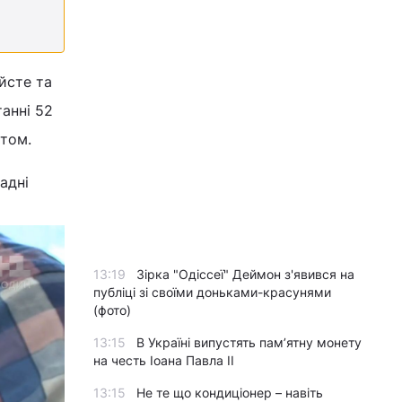
Айсте та
танні 52
стом.
адні
13:19
Зірка "Одіссеї" Деймон з'явився на
публіці зі своїми доньками-красунями
(фото)
13:15
В Україні випустять пам’ятну монету
на честь Іоана Павла II
13:15
Не те що кондиціонер – навіть