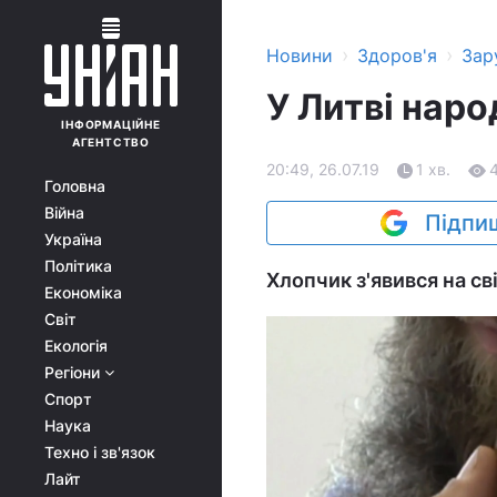
›
›
Новини
Здоров'я
Зар
У Литві нар
ІНФОРМАЦІЙНЕ
АГЕНТСТВО
20:49, 26.07.19
1 хв.
Головна
Війна
Підпиш
Україна
Політика
Хлопчик з'явився на сві
Економіка
Світ
Екологія
Регіони
Спорт
Наука
Техно і зв'язок
Лайт