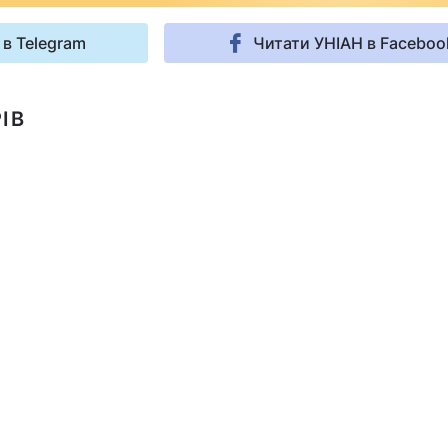
 в Telegram
Читати УНІАН в Faceboo
ІВ