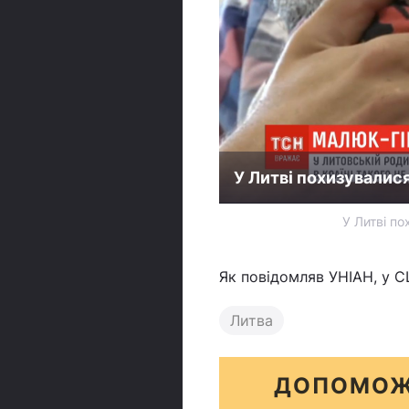
У Литві похизувалис
У Литві п
Як повідомляв УНІАН, у 
Литва
ДОПОМОЖ