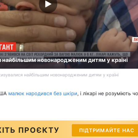
я найбільшим новонародженим дитям у країні
охизувалися найбільшим новонародженим дитям у країні
США
малюк народився без шкіри
, і лікарі не розуміють ч
ІТЬ ПРОЄКТУ
ПІДТРИМАЙТЕ НАС