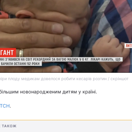
міри плоду медикам довелося робити кесарів розтин / скріншот
більшим новонародженим дитям у країні.
ТСН
.
Е ТАКОЖ