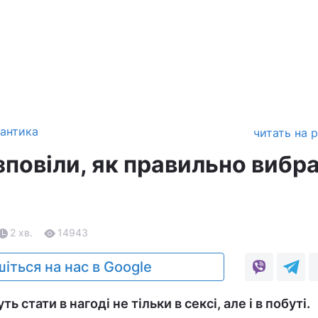
антика
читать на 
зповіли, як правильно вибр
2 хв.
14943
іться на нас в Google
 стати в нагоді не тільки в сексі, але і в побуті.