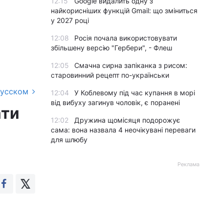
12:15
Google видалить одну з
найкорисніших функцій Gmail: що зміниться
у 2027 році
12:08
Росія почала використовувати
збільшену версію "Гербери", - Флеш
12:05
Смачна сирна запіканка з рисом:
старовинний рецепт по-українськи
русском
12:04
У Коблевому під час купання в морі
від вибуху загинув чоловік, є поранені
ати
12:02
Дружина щомісяця подорожує
сама: вона назвала 4 неочікувані переваги
для шлюбу
Реклама