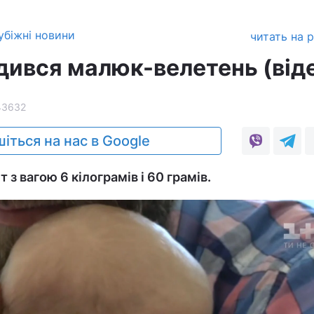
убіжні новини
читать на 
одився малюк-велетень (від
43632
іться на нас в Google
т з вагою 6 кілограмів і 60 грамів.