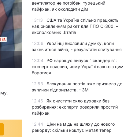
вентилятор не потрібен: турецький
лайфхак, як охолодити дім
13:13
США та Україна спільно працюють
над оновленням ракет для ППО С-300, –
експолковник Штатів
13:06
Українці висловили думку, коли
закінчиться війна, - результати опитування
13:04
РФ нарощує випуск "Іскандерів":
експерт пояснив, чому Україні важко з цим
боротися
12:53
Блокування портів вже призвело до
зупинки підприємств, - ЗМІ
ому.
12:46
Як очистити скло духовки без
розбирання: експерти розкрили простий
лайфхак
12:44
Ціни на мідь на шляху до нового
рекорду: скільки коштує метал тепер