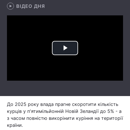
ВІДЕО ДНЯ
Лонгріди
Відео з Youtube
Статті
Інтерв'ю
Думки
Play
Архів
Вакансії
Video
Контакти
Послуги
До 2025 року влада прагне скоротити кількість
курців у п'ятимільйонній Новій Зеландії до 5% - а
з часом повністю викорінити куріння на території
країни.