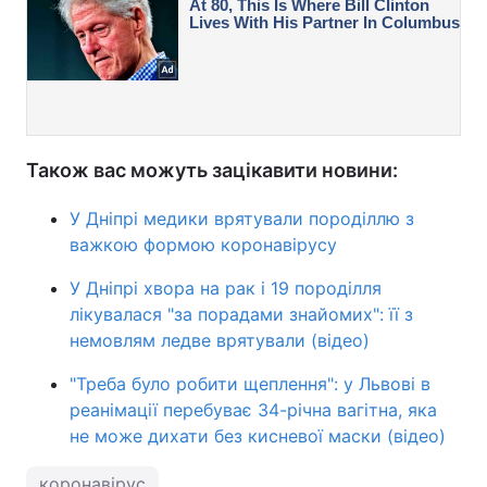
Також вас можуть зацікавити новини:
У Дніпрі медики врятували породіллю з
важкою формою коронавірусу
У Дніпрі хвора на рак і 19 породілля
лікувалася "за порадами знайомих": її з
немовлям ледве врятували (відео)
"Треба було робити щеплення": у Львові в
реанімації перебуває 34-річна вагітна, яка
не може дихати без кисневої маски (відео)
коронавірус