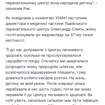
перинатальному центрі вона народила дитину", -
зазначив Рак.
Як повідомив у коментарі УНІАН заступник
директора з медичної частини Львівського
перинатального центру Олександр Сімкін, жінку
госпіталізували до медзакладу на 37-му тижні
вагітності.
"Її до нас доправили з Центру легеневого
здоров’я, оскільки не прослуховувалося
серцебиття плоду. Спочатку ми намагалися
розродити жінку природнім шляхом, але
розпочалося відшарування плаценти, тому
довелося робити кесарів розтин. На жаль,
дитину не врятували. Після операції жінка
перебувала в нас шість годин, потім ми знову
перевели її до Центру легеневого здоров’я. Ви
собі уявіть, наскільки сильною має бути інфекція,