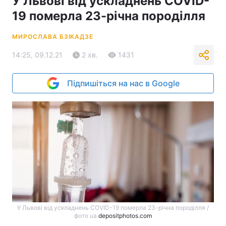
У Львові від ускладнень COVID-
19 померла 23-річна породілля
МИРОСЛАВА БЗІКАДЗЕ
14:25, 09.12.21
2 хв.
1431
Підпишіться на нас в Google
У Львові від ускладнень COVID-19 померла 23-річна породілля /
фото ua.
depositphotos.com