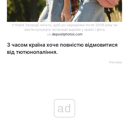
У Новій Зеландії хочуть, щоб усі народжені після 2008 року не
могли купувати тютюнові вироби у країні / фото
ua.
depositphotos.com
З часом країна хоче повністю відмовитися
від тютюнопаління.
Реклама
ad