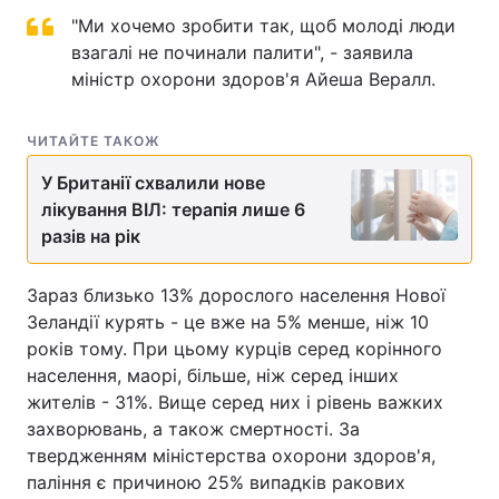
"Ми хочемо зробити так, щоб молоді люди
Тема оформлення
взагалі не починали палити", - заявила
міністр охорони здоров'я Айеша Вералл.
ЧИТАЙТЕ ТАКОЖ
У Британії схвалили нове
лікування ВІЛ: терапія лише 6
разів на рік
Зараз близько 13% дорослого населення Нової
Зеландії курять - це вже на 5% менше, ніж 10
років тому. При цьому курців серед корінного
населення, маорі, більше, ніж серед інших
жителів - 31%. Вище серед них і рівень важких
захворювань, а також смертності. За
твердженням міністерства охорони здоров'я,
паління є причиною 25% випадків ракових