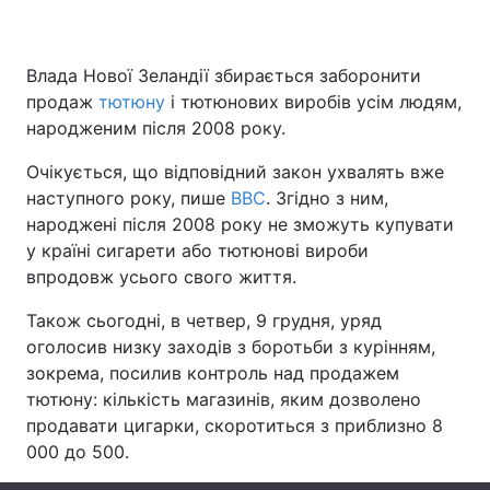
Влада Нової Зеландії збирається заборонити
Головна
Війна
продаж
тютюну
і тютюнових виробів усім людям,
народженим після 2008 року.
Україна
Політика
Очікується, що відповідний закон ухвалять вже
Економіка
Світ
наступного року, пише
BBC
. Згідно з ним,
народжені після 2008 року не зможуть купувати
Спорт
Наука
у країні сигарети або тютюнові вироби
впродовж усього свого життя.
Техно і зв'язок
Лайт
Також сьогодні, в четвер, 9 грудня, уряд
Зброя
Інциденти
оголосив низку заходів з боротьби з курінням,
зокрема, посилив контроль над продажем
Здоров'я
Туризм
тютюну: кількість магазинів, яким дозволено
продавати цигарки, скоротиться з приблизно 8
Цікавинки
Погода
000 до 500.
Екологія
Регіони