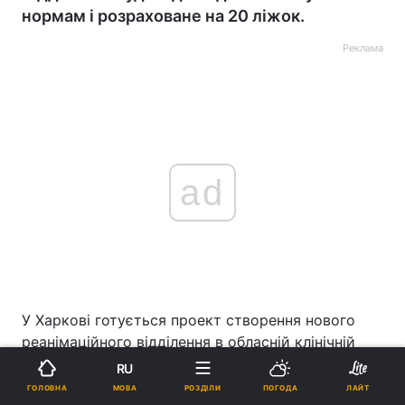
нормам і розраховане на 20 ліжок.
Реклама
ad
У Харкові готується проект створення нового
реанімаційного відділення в обласній клінічній
інфекційній лікарні.
RU
МОВА
ГОЛОВНА
РОЗДІЛИ
ПОГОДА
ЛАЙТ