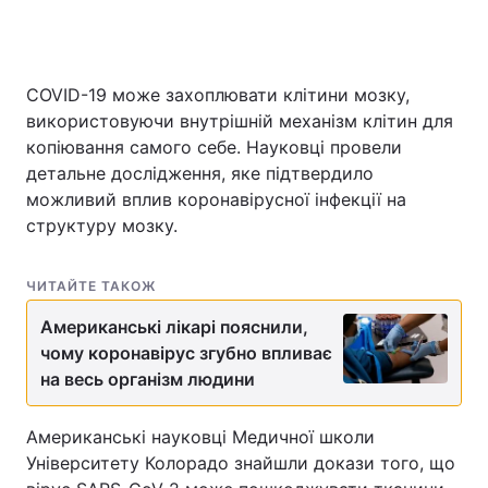
COVID-19 може захоплювати клітини мозку,
Головна
Війна
використовуючи внутрішній механізм клітин для
Україна
Політика
копіювання самого себе. Науковці провели
детальне дослідження, яке підтвердило
Економіка
Світ
можливий вплив коронавірусної інфекції на
структуру мозку.
Спорт
Наука
Техно і зв'язок
Лайт
ЧИТАЙТЕ ТАКОЖ
Американські лікарі пояснили,
Зброя
Інциденти
чому коронавірус згубно впливає
на весь організм людини
Здоров'я
Туризм
Цікавинки
Погода
Американські науковці Медичної школи
Університету Колорадо знайшли докази того, що
Екологія
Регіони