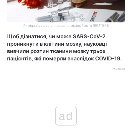
Як коронавірус впливає на мозок / фото REUTERS
Щоб дізнатися, чи може SARS-CoV-2
проникнути в клітини мозку, науковці
вивчили розтин тканини мозку трьох
пацієнтів, які померли внаслідок COVID-19.
Реклама
ad