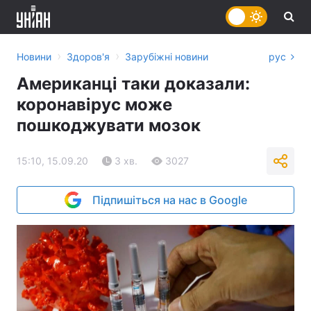
›
›
Новини
Здоров'я
Зарубіжні новини
рус
Американці таки доказали:
коронавірус може
пошкоджувати мозок
15:10, 15.09.20
3 хв.
3027
Підпишіться на нас в Google