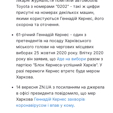
лікарні журналісти помітили автомобіль
Toyota з номерами "0202" - такі ж цифри
присутні на номерах декількох машин,
якими користуються Геннадій Кернес, його
охорона та оточення.
61-річний Геннадій Кернес - один з
претендентів на посаду Харківського
міського голови на чергових місцевих
виборах 25 жовтня 2020 року. Влітку 2020
року він заявив, що
йде на вибори
разом з
партією "Блок Кернеса-успішний Харків". У
разі перемоги Кернес втретє буде мером
Харкова.
14 вересня ZN.UA з посиланням на джерела
в офісі президента повідомило, що мер
Харкова
Геннадій Кернес захворів
коронавірусом і впав у кому
.