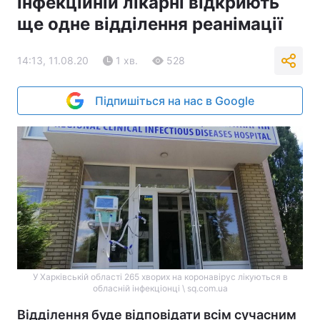
інфекційній лікарні відкриють
ще одне відділення реанімації
14:13, 11.08.20
1 хв.
528
Підпишіться на нас в Google
У Харківській області 265 хворих на коронавірус лікуються в
обласній інфекціонці \ sq.com.ua
Відділення буде відповідати всім сучасним