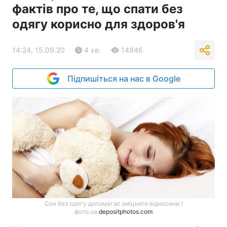
фактів про те, що спати без
одягу корисно для здоров'я
14:24, 15.09.20
4 хв.
14946
Підпишіться на нас в Google
Сон без одягу допомагає зміцнити відносини /
фото ua.
depositphotos.com