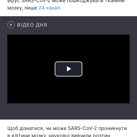
вірус SARS-CoV-2 може пошкоджувати тканини
мозку, пише
24 канал
.
Лонгріди
ВІДЕО ДНЯ
Відео з Youtube
Статті
Інтерв'ю
Думки
Архів
Вакансії
Контакти
Play
Послуги
Video
Щоб дізнатися, чи може SARS-CoV-2 проникнути
в клітини мозку, науковці вивчили розтин