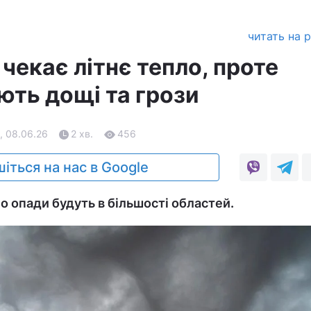
читать на 
 чекає літнє тепло, проте
ють дощі та грози
, 08.06.26
2 хв.
456
іться на нас в Google
о опади будуть в більшості областей.