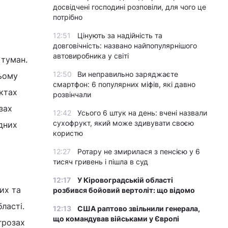
досвідчені господині розповіли, для чого це
потрібно
12:51
Цінують за надійність та
довговічність: названо найпопулярнішого
автовиробника у світі
 туман.
12:50
Ви неправильно заряджаєте
ньому
смартфон: 6 популярних міфів, які давно
нктах
розвінчали
озах
12:42
Усього 6 штук на день: вчені назвали
сухофрукт, який може здивувати своєю
ідних
користю
12:27
Ротару не змирилася з пенсією у 6
тисяч гривень і пішла в суд
12:17
У Кіровоградській області
их та
розбився бойовий вертоліт: що відомо
бласті.
12:13
США раптово звільнили генерала,
що командував військами у Європі
 грозах