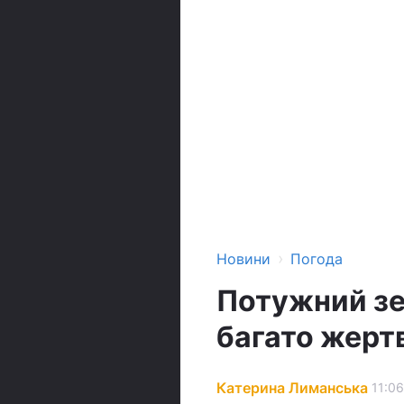
›
Новини
Погода
Потужний зе
багато жертв
Катерина Лиманська
11:06