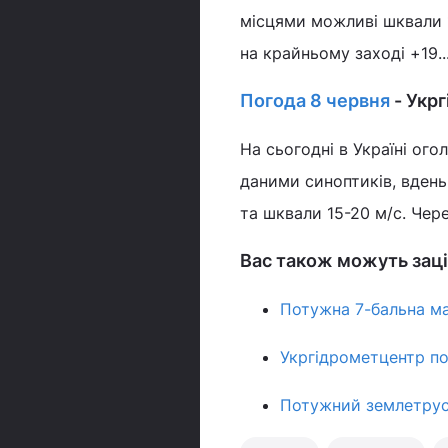
місцями можливі шквали 15
на крайньому заході +19..
Погода 8 червня
- Укр
На сьогодні в Україні ог
даними синоптиків, вдень
та шквали 15-20 м/с. Чере
Вас також можуть заці
Потужна 7-бальна ма
Укргідрометцентр по
Потужний землетрус 