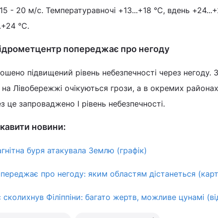
 - 20 м/с. Температуравночі +13...+18 °С, вдень +24...+
.+24 °С.
гідрометцентр попереджає про негоду
олошено підвищений рівень небезпечності через негоду. 
 на Лівобережжі очікуються грози, а в окремих районах
з це запроваджено І рівень небезпечності.
кавити новини:
гнітна буря атакувала Землю (графік)
переджає про негоду: яким областям дістанеться (карт
сколихнув Філіппіни: багато жертв, можливе цунамі (ві