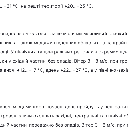
…+31 °С, на решті території +20…+25 °С.
х опадів не очікується, лише місцями можливий слабкий
альних, а також місцями південних областях та на край
ощі. У північних та центральних регіонах в окремих пу
ки у східній частині без опадів. Вітер 3 – 8 м/с, при гр
 вночі +12…+17 °С, вдень +22…+27 °С, а у північно-зах
 вночі місцями короткочасні дощі пройдуть у центральн
грозові зливи охоплять західні, центральні та північні о
дній частині переважно без опадів. Вітер 3 - 8 м/с, при