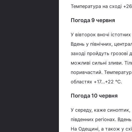
Температура на сході +26
Погода 9 червня
У вівторок вночі істотни
Вдень у північних, центр
заході пройдуть грозові д
можливі сильні зливи. Тіль
поривчастий. Температура
областях +17…+22 °С.
Погода 10 червня
У середу, каже синоптик,
південних регіонах. Вдень 
На Одещині, а також у схі