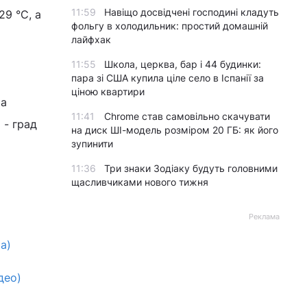
11:59
Навіщо досвідчені господині кладуть
29 °С, а
фольгу в холодильник: простий домашній
лайфхак
11:55
Школа, церква, бар і 44 будинки:
пара зі США купила ціле село в Іспанії за
ціною квартири
За
11:41
Chrome став самовільно скачувати
 - град
на диск ШІ-модель розміром 20 ГБ: як його
зупинити
11:36
Три знаки Зодіаку будуть головними
щасливчиками нового тижня
Реклама
а)
део)