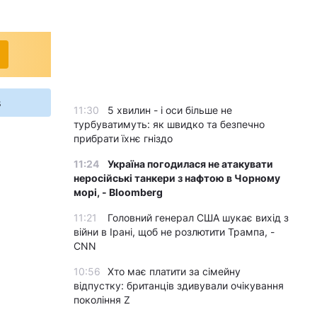
s
11:30
5 хвилин - і оси більше не
турбуватимуть: як швидко та безпечно
прибрати їхнє гніздо
11:24
Україна погодилася не атакувати
неросійські танкери з нафтою в Чорному
морі, - Bloomberg
11:21
Головний генерал США шукає вихід з
війни в Ірані, щоб не розлютити Трампа, -
CNN
10:56
Хто має платити за сімейну
відпустку: британців здивували очікування
покоління Z