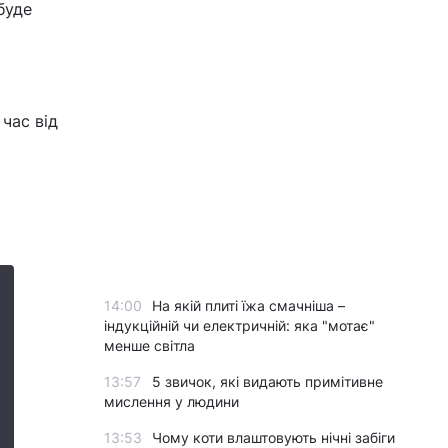
буде
 час від
14:00
На якій плиті їжа смачніша –
індукційній чи електричній: яка "мотає"
менше світла
13:57
5 звичок, які видають примітивне
мислення у людини
13:53
Чому коти влаштовують нічні забіги