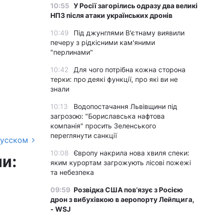
10:55
У Росії загорілись одразу два великі
НПЗ після атаки українських дронів
10:49
Під джунглями В'єтнаму виявили
печеру з рідкісними кам'яними
"перлинами"
10:42
Для чого потрібна кожна сторона
терки: про деякі функції, про які ви не
знали
10:13
Водопостачання Львівщини під
загрозою: "Бориславська нафтова
компанія" просить Зеленського
переглянути санкції
русском
10:08
Європу накрила нова хвиля спеки:
и:
яким курортам загрожують лісові пожежі
та небезпека
09:59
Розвідка США пов’язує з Росією
дрон з вибухівкою в аеропорту Лейпцига,
- WSJ