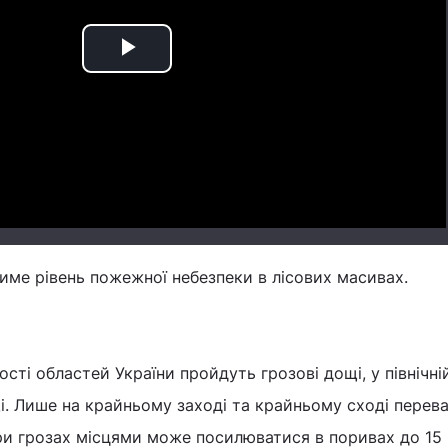
Play
Video
име рівень пожежної небезпеки в лісових масивах.
сті областей України пройдуть грозові дощі, у північні
і. Лише на крайньому заході та крайньому сході перев
 при грозах місцями може посилюватися в поривах до 15 