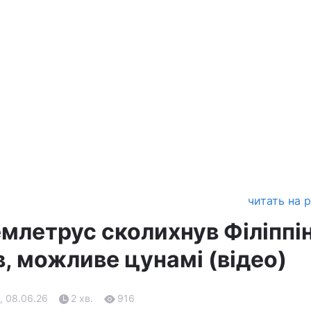
читать на 
млетрус сколихнув Філіппін
, можливе цунамі (відео)
, 08.06.26
2 хв.
916