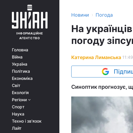
›
Новини
Погода
На українців
ІНФОРМАЦІЙНЕ
погоду зіпсу
АГЕНТСТВО
Головна
Катерина Лиманська
Війна
11:49
Україна
Підпиш
Політика
Економіка
Світ
Синоптик прогнозує, щ
Екологія
Регіони
Спорт
Наука
Техно і зв'язок
Лайт