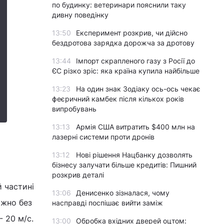
по будинку: ветеринари пояснили таку
дивну поведінку
13:50
Експеримент розкрив, чи дійсно
бездротова зарядка дорожча за дротову
13:44
Імпорт скрапленого газу з Росії до
ЄС різко зріс: яка країна купила найбільше
13:23
На один знак Зодіаку ось-ось чекає
феєричний камбек після кількох років
випробувань
13:13
Армія США витратить $400 млн на
лазерні системи проти дронів
13:12
Нові рішення Нацбанку дозволять
бізнесу залучати більше кредитів: Пишний
розкрив деталі
й частині
13:06
Денисенко зізналася, чому
ажно без
насправді поспішає вийти заміж
- 20 м/с.
13:00
Обробка вхідних дверей оцтом: