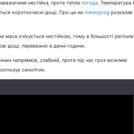
реважатиме нестійка, проте тепла
погода
. Температура 
ться короткочасні дощі. Про це на
meteoprog
розказав
а маса очікується нестійкою, тому в більшості регіонів
ві дощі, переважно в денні години.
інних напрямків, слабкий, проте під час гроз можливі
прогнозує синоптик.