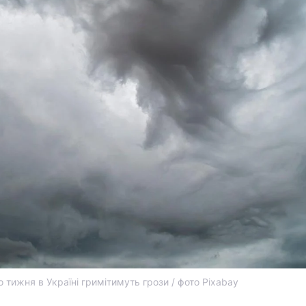
 тижня в Україні гримітимуть грози / фото Pixabay