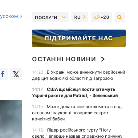
русском
RU
+20
ПОСЛУГИ
ПІДТРИМАЙТЕ НАС
ОСТАННІ НОВИНИ
14:23
В Україні може виникнути серйозний
дефіцит води: які області під загрозою
14:17
США щомісяця постачатимуть
Україні ракети для Patriot, - Зеленський
14:15
Може долати тисячі кілометрів над
океаном: науковці розкрили секрет
крихітної бабки
14:12
Лідер російського гурту "Ногу
свело!" вперше назвав справжню причину