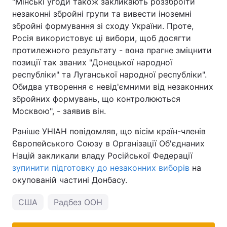
"Мінські угоди також закликають роззброїти
незаконні збройні групи та вивести іноземні
збройні формування зі сходу України. Проте,
Росія використовує ці вибори, щоб досягти
протилежного результату - вона прагне зміцнити
позиції так званих "Донецької народної
республіки" та Луганської народної республіки".
Обидва утворення є невід'ємними від незаконних
збройних формувань, що контролюються
Москвою", - заявив він.
Раніше УНІАН повідомляв, що вісім країн-членів
Європейського Союзу в Організації Об'єднаних
Націй закликали владу Російської Федерації
зупинити підготовку до незаконних виборів
на
окупованій частині Донбасу.
США
Радбез ООН