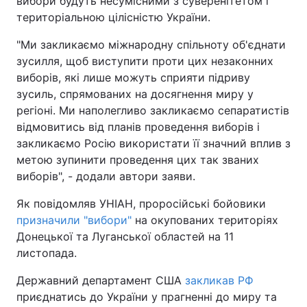
вибори будуть несумісними з суверенітетом і
територіальною цілісністю України.
"Ми закликаємо міжнародну спільноту об'єднати
зусилля, щоб виступити проти цих незаконних
виборів, які лише можуть сприяти підриву
зусиль, спрямованих на досягнення миру у
регіоні. Ми наполегливо закликаємо сепаратистів
відмовитись від планів проведення виборів і
закликаємо Росію використати її значний вплив з
метою зупинити проведення цих так званих
виборів", - додали автори заяви.
Як повідомляв УНІАН, проросійські бойовики
призначили "вибори"
на окупованих територіях
Донецької та Луганської областей на 11
листопада.
Державний департамент США
закликав РФ
приєднатись до України у прагненні до миру та