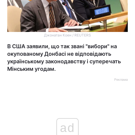
Джонатан Коен / REUTERS
В США заявили, що так звані "вибори" на
окупованому Донбасі не відповідають
українському законодавству і суперечать
Мінським угодам.
Реклама
ad