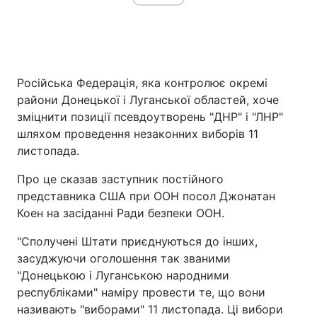
Головна
Війна
Російська Федерація, яка контролює окремі
Україна
Політика
райони Донецької і Луганської областей, хоче
зміцнити позиції псевдоутворень "ДНР" і "ЛНР"
Економіка
Світ
шляхом проведення незаконних виборів 11
листопада.
Спорт
Наука
Про це сказав заступник постійного
Техно і зв'язок
Лайт
представника США при ООН посол Джонатан
Коен на засіданні Ради безпеки ООН.
Зброя
Інциденти
"Сполучені Штати приєднуються до інших,
Здоров'я
Туризм
засуджуючи оголошення так званими
"Донецькою і Луганською народними
Цікавинки
Погода
республіками" наміру провести те, що вони
називають "виборами" 11 листопада. Ці вибори
Екологія
Регіони