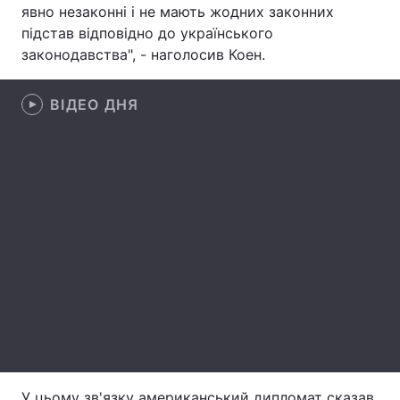
явно незаконні і не мають жодних законних
Лонгріди
підстав відповідно до українського
законодавства", - наголосив Коен.
Відео з Youtube
Статті
ВІДЕО ДНЯ
Інтерв'ю
Думки
Архів
Вакансії
Контакти
Послуги
У цьому зв'язку американський дипломат сказав,