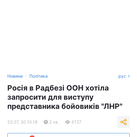
›
Новини
Політика
рус
Росія в Радбезі ООН хотіла
запросити для виступу
представника бойовиків "ЛНР"
23:27, 30.10.18
2 хв.
4727