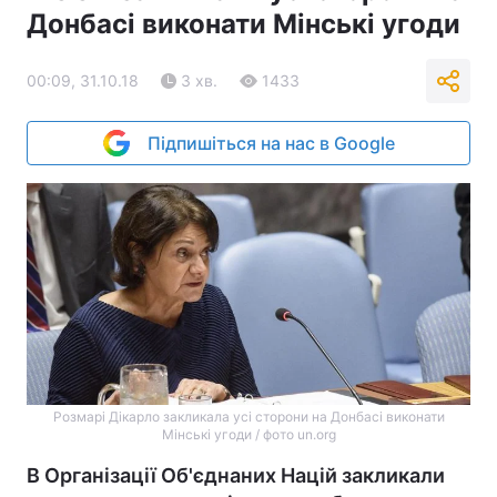
Донбасі виконати Мінські угоди
00:09, 31.10.18
3 хв.
1433
Підпишіться на нас в Google
Розмарі Дікарло закликала усі сторони на Донбасі виконати
Мінські угоди / фото un.org
В Організації Об'єднаних Націй закликали