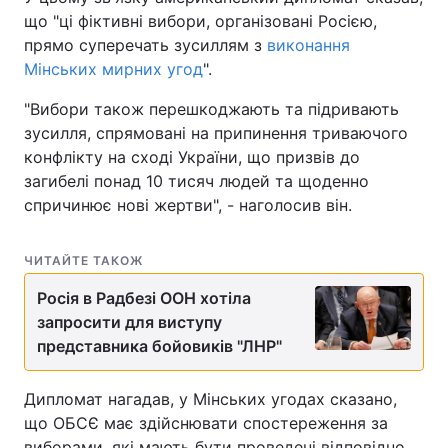
що "ці фіктивні вибори, організовані Росією,
Тема оформлення
прямо суперечать зусиллям з
виконання
Мінських мирних угод
".
"Вибори також перешкоджають та підривають
зусилля, спрямовані на припинення триваючого
конфлікту на сході України, що призвів до
загибелі понад 10 тисяч людей та щоденно
спричинює нові жертви", - наголосив він.
ЧИТАЙТЕ ТАКОЖ
Росія в Радбезі ООН хотіла
запросити для виступу
представника бойовиків "ЛНР"
Дипломат нагадав, у Мінських угодах сказано,
що ОБСЄ має здійснювати спостереження за
виборами, які мають бути проведені відповідно