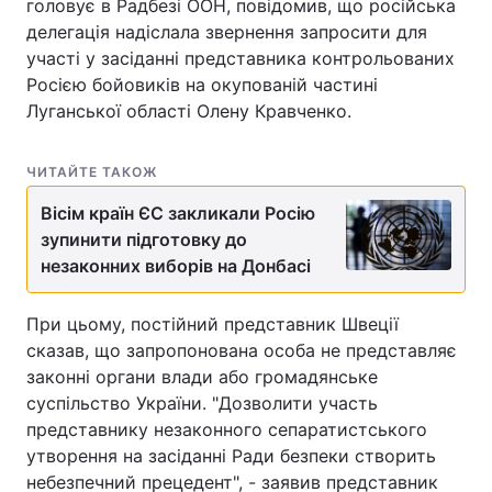
головує в Радбезі ООН, повідомив, що російська
делегація надіслала звернення запросити для
участі у засіданні представника контрольованих
Росією бойовиків на окупованій частині
Луганської області Олену Кравченко.
ЧИТАЙТЕ ТАКОЖ
Вісім країн ЄС закликали Росію
зупинити підготовку до
незаконних виборів на Донбасі
При цьому, постійний представник Швеції
сказав, що запропонована особа не представляє
законні органи влади або громадянське
суспільство України. "Дозволити участь
представнику незаконного сепаратистського
утворення на засіданні Ради безпеки створить
небезпечний прецедент", - заявив представник