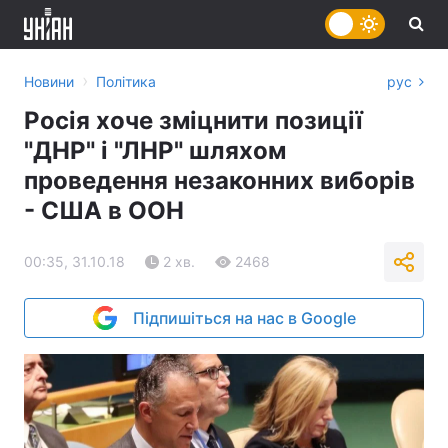
›
Новини
Політика
рус
Росія хоче зміцнити позиції
"ДНР" і "ЛНР" шляхом
проведення незаконних виборів
- США в ООН
00:35, 31.10.18
2 хв.
2468
Підпишіться на нас в Google