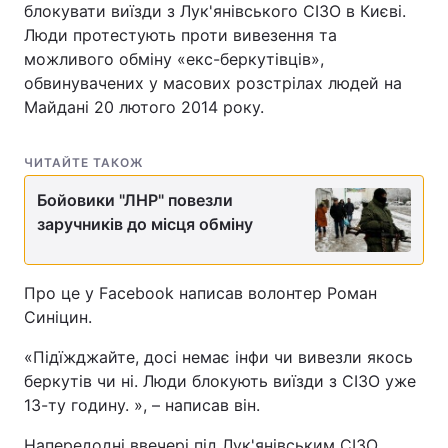
блокувати виїзди з Лук'янівського СІЗО в Києві.
Люди протестують проти вивезення та
можливого обміну «екс-беркутівців»,
обвинувачених у масових розстрілах людей на
Майдані 20 лютого 2014 року.
ЧИТАЙТЕ ТАКОЖ
Бойовики "ЛНР" повезли
заручників до місця обміну
Про це у Facebook написав волонтер Роман
Синіцин.
«Підїжджайте, досі немає інфи чи вивезли якось
беркутів чи ні. Люди блокують виїзди з СІЗО уже
13-ту годину. », – написав він.
Напередодні ввечері під Лук'янівським СІЗО