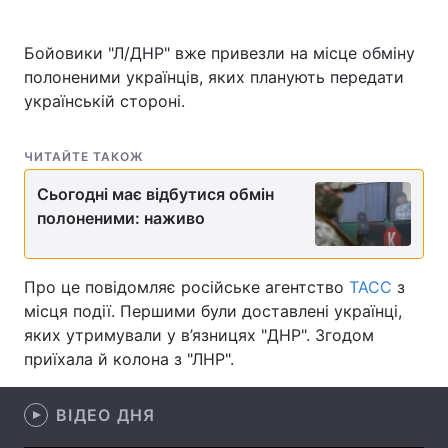
Бойовики "Л/ДНР" вже привезли на місце обміну
полоненими українців, яких планують передати
Головна
Війна
українській стороні.
Україна
Політика
ЧИТАЙТЕ ТАКОЖ
Економіка
Світ
Сьогодні має відбутися обмін
полоненими: наживо
Спорт
Наука
Техно і зв'язок
Лайт
Про це повідомляє російське агентство
ТАСС
з
Зброя
Інциденти
місця події. Першими були доставлені українці,
яких утримували у в’язницях "ДНР". Згодом
Здоров'я
Туризм
приїхала й колона з "ЛНР".
Цікавинки
Погода
ВІДЕО ДНЯ
Екологія
Регіони