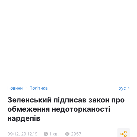
›
Новини
Політика
рус
Зеленський підписав закон про
обмеження недоторканості
нардепів
09:12, 29.12.19
1 хв.
2957