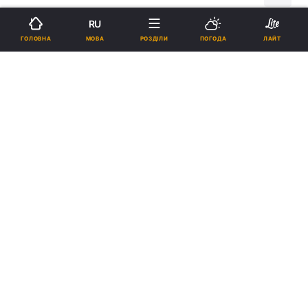
RU
Підпишіться на нас в Google
МОВА
ГОЛОВНА
РОЗДІЛИ
ПОГОДА
ЛАЙТ
Володимир Зеленський / REUTERS
Документ спрямований на «гармонізацію
положень законодавчих актів з
відповідними конституційними нормами».
Реклама