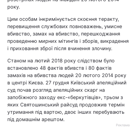
року.
Цим особам інкримінується скоєння теракту,
перевищення службових повноважень, умисне
вбивство, замах на вбивство, перешкоджання
проведенню мирних мітингів і зборів, викрадення
і приховання зброї після вчинення злочину.
Станом на лютий 2018 року слідством було
встановлено 48 фактів вбивств і 80 фактів
замахів на вбивства людей 20 лютого 2014 року
в центрі Києва. 27 грудня Київський апеляційний
суд почав розгляд апеляційних скарг на
запобіжного заходу екс-«беркутівців», трьом з
яких Святошинський райсуд продовжив термін
утримання під вартою, двоє інших перебувають
під домашнім арештом.
Реклама