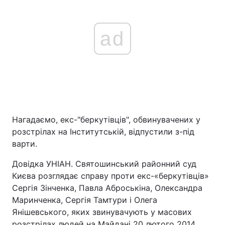
ad
Нагадаємо, екс-"беркутівців", обвинувачених у
розстрілах на Інститутській, відпустили з-під
варти.
Довідка УНІАН. Святошинський районний суд
Києва розглядає справу проти екс-«беркутівців»
Сергія Зінченка, Павла Аброськіна, Олександра
Маринченка, Сергія Тамтури і Олега
Янішевського, яких звинувачують у масових
розстрілах людей на Майдані 20 лютого 2014