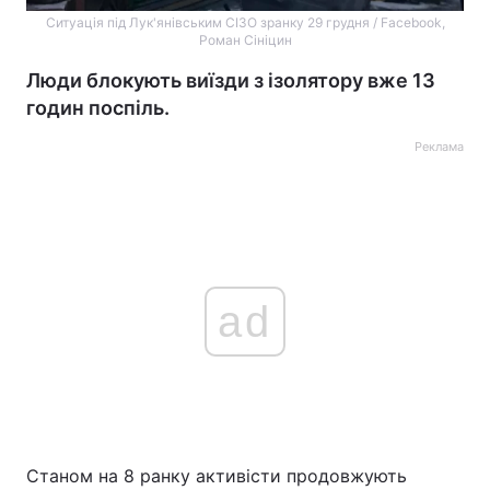
Ситуація під Лук'янівським СІЗО зранку 29 грудня / Facebook,
Роман Сініцин
Люди блокують виїзди з ізолятору вже 13
годин поспіль.
Реклама
ad
Станом на 8 ранку активісти продовжують