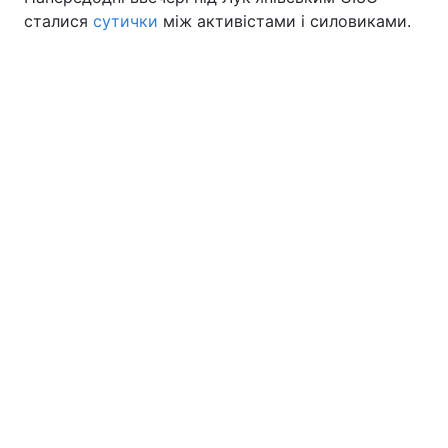
сталися
сутички
між активістами і силовиками.