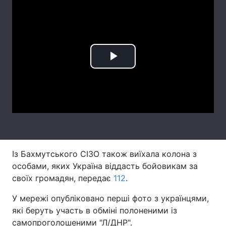
Лонгріди
Відео з Youtube
Статті
Play
Інтерв'ю
Думки
Video
Архів
Вакансії
Контакти
Послуги
Із Бахмутського СІЗО також виїхала колона з
особами, яких Україна віддасть бойовикам за
своїх громадян, передає
112
.
У мережі опубліковано перші фото з українцями,
які беруть участь в обміні полоненими із
самопроголошеними "Л/ДНР".