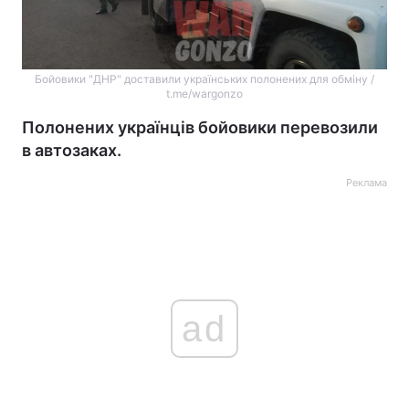
Бойовики "ДНР" доставили українських полонених для обміну /
t.me/wargonzo
Полонених українців бойовики перевозили
в автозаках.
Реклама
ad