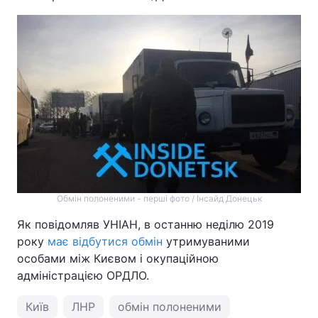
Тема оформлення
Обмін полоненими - перші фото / Інсайд Донецьк
Як повідомляв УНІАН, в останню неділю 2019
року
має відбутися обмін
утримуваними
особами між Києвом і окупаційною
адміністрацією ОРДЛО.
Київ
ЛНР
обмін полоненими