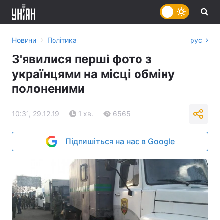
›
Новини
Політика
рус
З'явилися перші фото з
українцями на місці обміну
полоненими
10:31, 29.12.19
1 хв.
6565
Підпишіться на нас в Google