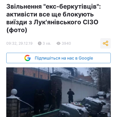
Звільнення "екс-беркутівців":
активісти все ще блокують
виїзди з Лук'янівського СІЗО
(фото)
09:32, 29.12.19
3 хв.
3940
Підпишіться на нас в Google