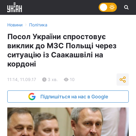
›
Новини
Політика
Посол України спростовує
виклик до МЗС Польщі через
ситуацію із Саакашвілі на
кордоні
11:14, 11.09.17
3 хв.
10
Підпишіться на нас в Google