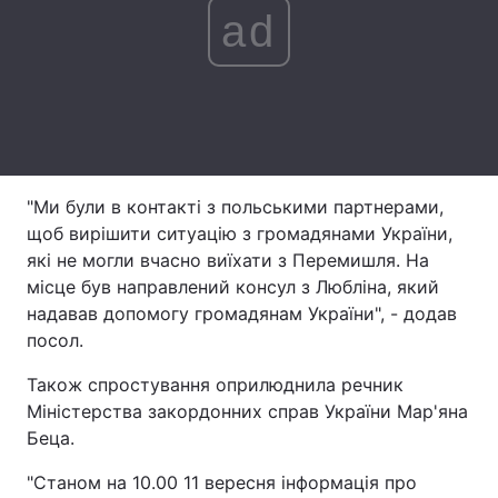
ad
Лонгріди
Відео з Youtube
Статті
Інтерв'ю
Думки
Архів
Вакансії
"Ми були в контакті з польськими партнерами,
щоб вирішити ситуацію з громадянами України,
Контакти
які не могли вчасно виїхати з Перемишля. На
місце був направлений консул з Любліна, який
Послуги
надавав допомогу громадянам України", - додав
посол.
Також спростування оприлюднила речник
Міністерства закордонних справ України Мар'яна
Беца.
"Станом на 10.00 11 вересня інформація про