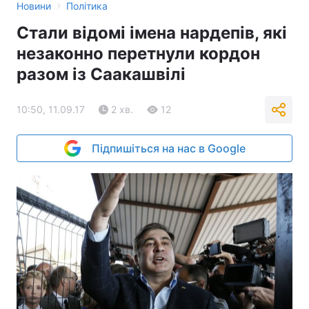
›
Новини
Політика
Стали відомі імена нардепів, які
незаконно перетнули кордон
разом із Саакашвілі
10:50, 11.09.17
2 хв.
12
Підпишіться на нас в Google