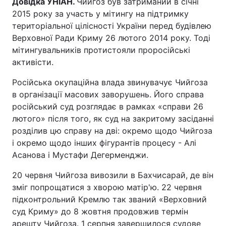
Довідка УНІАН.
Чийгоз був затриманий в січні
2015 року за участь у мітингу на підтримку
територіальної цілісності України перед будівлею
Верховної Ради Криму 26 лютого 2014 року. Тоді
мітингувальників протистояли проросійські
активісти.
Російська окупаційна влада звинувачує Чийгоза
в організації масових заворушень. Його справа
російський суд розглядає в рамках «справи 26
лютого» після того, як суд на закритому засіданні
розділив цю справу на дві: окремо щодо Чийгоза
і окремо щодо інших фігурантів процесу - Алі
Асанова і Мустафи Дегерменджи.
20 червня Чийгоза вивозили в Бахчисарай, де він
зміг попрощатися з хворою матір'ю. 22 червня
підконтрольний Кремлю так званий «Верховний
суд Криму» до 8 жовтня продовжив термін
арешту Чийгоза. 1 серпня завершилося судове