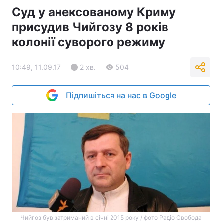
Суд у анексованому Криму
присудив Чийгозу 8 років
колонії суворого режиму
10:49, 11.09.17
2 хв.
504
Підпишіться на нас в Google
Чийгоз був затриманий в січні 2015 року / фото Радіо Свобода