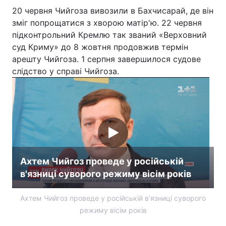
20 червня Чийгоза вивозили в Бахчисарай, де він
зміг попрощатися з хворою матір'ю. 22 червня
підконтрольний Кремлю так званий «Верховний
суд Криму» до 8 жовтня продовжив термін
арешту Чийгоза. 1 серпня завершилося судове
слідство у справі Чийгоза.
Ахтем Чийгоз проведе у російській
в'язниці суворого режиму вісім років
Ахтем Чийгоз проведе у російській в'язниці суворого
режиму вісім років