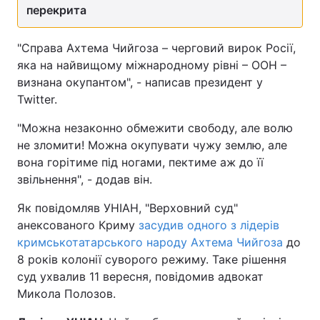
перекрита
"Справа Ахтема Чийгоза – черговий вирок Росії,
яка на найвищому міжнародному рівні – ООН –
визнана окупантом", - написав президент у
Twitter.
"Можна незаконно обмежити свободу, але волю
не зломити! Можна окупувати чужу землю, але
вона горітиме під ногами, пектиме аж до її
звільнення", - додав він.
Як повідомляв УНІАН, "Верховний суд"
анексованого Криму
засудив одного з лідерів
кримськотатарського народу Ахтема Чийгоза
до
8 років колонії суворого режиму. Таке рішення
суд ухвалив 11 вересня, повідомив адвокат
Микола Полозов.