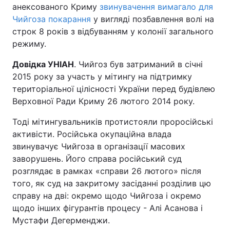
анексованого Криму
звинувачення вимагало для
Чийгоза покарання
у вигляді позбавлення волі на
строк 8 років з відбуванням у колонії загального
режиму.
Довідка УНІАН
. Чийгоз був затриманий в січні
2015 року за участь у мітингу на підтримку
територіальної цілісності України перед будівлею
Верховної Ради Криму 26 лютого 2014 року.
Тоді мітингувальників протистояли проросійські
активісти. Російська окупаційна влада
звинувачує Чийгоза в організації масових
заворушень. Його справа російський суд
розглядає в рамках «справи 26 лютого» після
того, як суд на закритому засіданні розділив цю
справу на дві: окремо щодо Чийгоза і окремо
щодо інших фігурантів процесу - Алі Асанова і
Мустафи Дегерменджи.