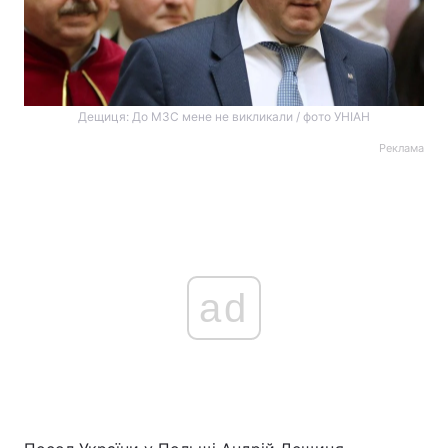
Дещиця: До МЗС мене не викликали / фото УНІАН
Реклама
ad