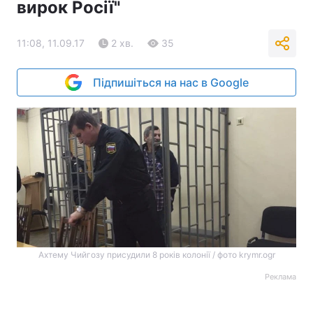
вирок Росії"
11:08, 11.09.17
2 хв.
35
Підпишіться на нас в Google
Ахтему Чийгозу присудили 8 років колонії / фото krymr.ogr
Реклама