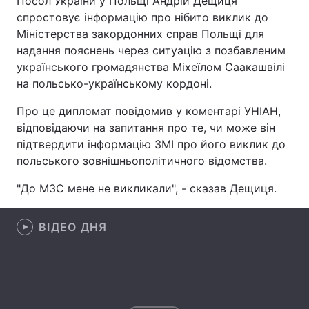
Посол України у Польщі Андрій Дещиця
спростовує інформацію про нібито виклик до
Міністерства закордонних справ Польщі для
надання пояснень через ситуацію з позбавленим
Головна
Війна
українського громадянства Міхеїлом Саакашвілі
на польсько-українському кордоні.
Україна
Політика
Про це дипломат повідомив у коментарі УНІАН,
Економіка
Світ
відповідаючи на запитання про те, чи може він
підтвердити інформацію ЗМІ про його виклик до
Спорт
Наука
польського зовнішньополітичного відомства.
Техно і зв'язок
Лайт
"До МЗС мене не викликали", - сказав Дещиця.
Зброя
Інциденти
ВІДЕО ДНЯ
Здоров'я
Туризм
Цікавинки
Погода
Екологія
Регіони