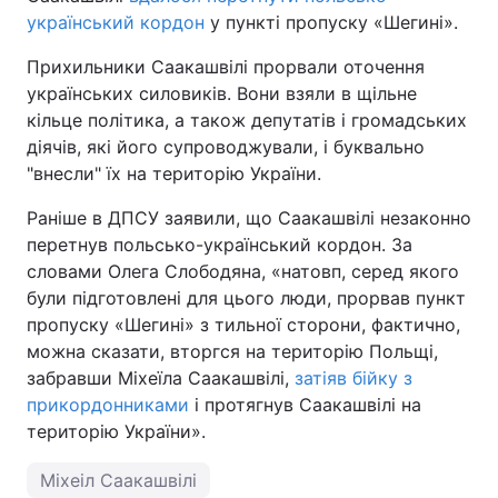
український кордон
у пункті пропуску «Шегині».
Прихильники Саакашвілі прорвали оточення
українських силовиків. Вони взяли в щільне
кільце політика, а також депутатів і громадських
діячів, які його супроводжували, і буквально
"внесли" їх на територію України.
Раніше в ДПСУ заявили, що Саакашвілі незаконно
перетнув польсько-український кордон. За
словами Олега Слободяна, «натовп, серед якого
були підготовлені для цього люди, прорвав пункт
пропуску «Шегині» з тильної сторони, фактично,
можна сказати, вторгся на територію Польщі,
забравши Міхеїла Саакашвілі,
затіяв бійку з
прикордонниками
і протягнув Саакашвілі на
територію України».
Міхеіл Саакашвілі