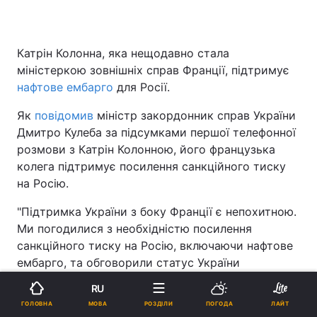
Катрін Колонна, яка нещодавно стала
міністеркою зовнішніх справ Франції, підтримує
нафтове ембарго
для Росії.
Як
повідомив
міністр закордонник справ України
Дмитро Кулеба за підсумками першої телефонної
розмови з Катрін Колонною, його французька
колега підтримує посилення санкційного тиску
на Росію.
"Підтримка України з боку Франції є непохитною.
Ми погодилися з необхідністю посилення
санкційного тиску на Росію, включаючи нафтове
ембарго, та обговорили статус України
кандидата в ЄС", - зазначив він.
RU
МОВА
ГОЛОВНА
РОЗДІЛИ
ПОГОДА
ЛАЙТ
ЧИТАЙТЕ ТАКОЖ: