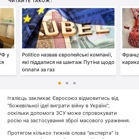
ЧИТАЙТЕ ТАКОЖ:
РФ у
Politico назвав європейські компанії,
Франц
ся
які піддалися на шантаж Путіна щодо
карика
оплати за газ
Італієць закликає Євросоюз відмовитись від
"божевільної ідеї виграти війну в Україні",
оскільки допомога ЗСУ може спровокувати
росію на застосування зброї масового ураження.
Протягом кількох тижнів слова "експерта" із