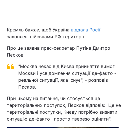
Головна
Війна
Кремль бажає, щоб Україна
віддала Росії
захоплені військами РФ території.
Україна
Політика
Про це заявив прес-секретар Путіна Дмитро
Економіка
Світ
Пєсков.
Спорт
Наука
"Москва чекає від Києва прийняття вимог
Москви і усвідомлення ситуації де-факто -
Техно і зв'язок
Лайт
реальної ситуації, яка існує", - розповів
Пєсков.
Зброя
Інциденти
При цьому на питання, чи стосується це
Здоров'я
Туризм
територіальних поступок, Пєсков відповів: "Це не
територіальні поступки, Києву потрібно визнати
Цікавинки
Погода
ситуацію де-факто і просто тверезо оцінити".
Екологія
Регіони