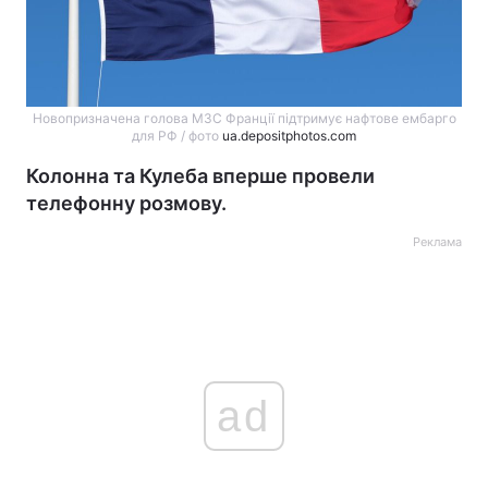
Новопризначена голова МЗС Франції підтримує нафтове ембарго
для РФ / фото
ua.depositphotos.com
Колонна та Кулеба вперше провели
телефонну розмову.
Реклама
ad