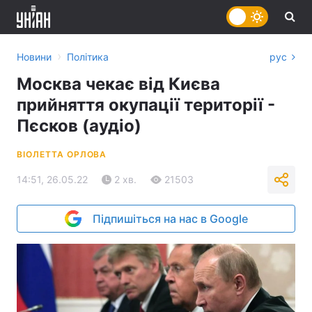
›
Новини
Політика
рус
Москва чекає від Києва
прийняття окупації території -
Пєсков (аудіо)
ВІОЛЕТТА ОРЛОВА
14:51, 26.05.22
2 хв.
21503
Підпишіться на нас в Google