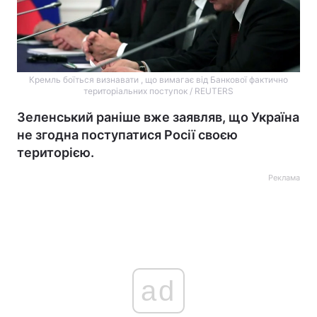
Кремль боїться визнавати , що вимагає від Банкової фактично
територіальних поступок / REUTERS
Зеленський раніше вже заявляв, що Україна
не згодна поступатися Росії своєю
територією.
Реклама
ad