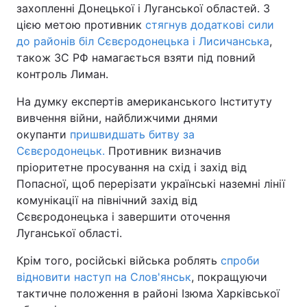
захопленні Донецької і Луганської областей. З
цією метою противник
стягнув додаткові сили
до районів біл Сєвєродонецька і Лисичанська
,
також ЗС РФ намагається взяти під повний
контроль Лиман.
На думку експертів американського Інституту
вивчення війни, найближчими днями
окупанти
пришвидшать битву за
Сєвєродонецьк.
Противник визначив
пріоритетне просування на схід і захід від
Попасної, щоб перерізати українські наземні лінії
комунікації на північний захід від
Сєвєродонецька і завершити оточення
Луганської області.
Крім того, російські війська роблять
спроби
відновити наступ на Слов'янськ
, покращуючи
тактичне положення в районі Ізюма Харківської