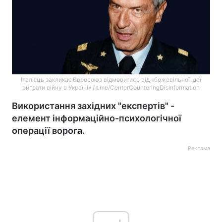
Італієць закликає Євросоюз відмовитись від «божевільної ідеї
виграти війну в Україні» / t.me/CenterCounteringDisinformation
Використання західних "експертів" -
елемент інформаційно-психологічної
операції ворога.
Реклама