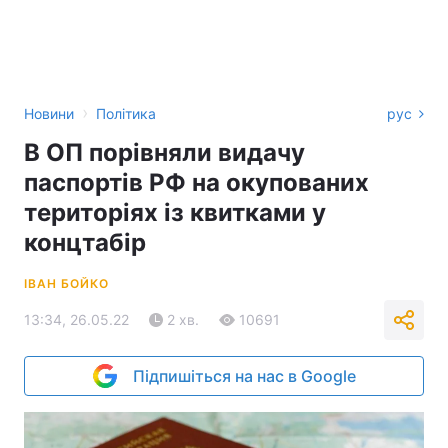
›
Новини
Політика
рус
В ОП порівняли видачу
паспортів РФ на окупованих
територіях із квитками у
концтабір
ІВАН БОЙКО
13:34, 26.05.22
2 хв.
10691
Підпишіться на нас в Google