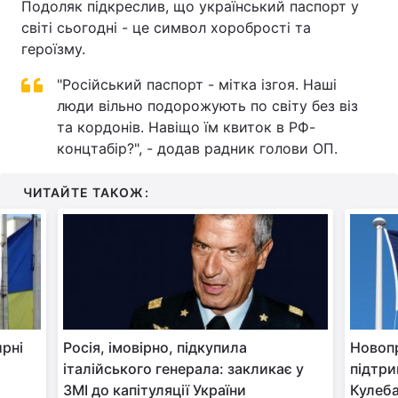
Подоляк підкреслив, що український паспорт у
світі сьогодні - це символ хоробрості та
героїзму.
"Російський паспорт - мітка ізгоя. Наші
люди вільно подорожують по світу без віз
та кордонів. Навіщо їм квиток в РФ-
концтабір?", - додав радник голови ОП.
ЧИТАЙТЕ ТАКОЖ:
ирні
Росія, імовірно, підкупила
Новопр
італійського генерала: закликає у
підтри
ЗМІ до капітуляції України
Кулеб