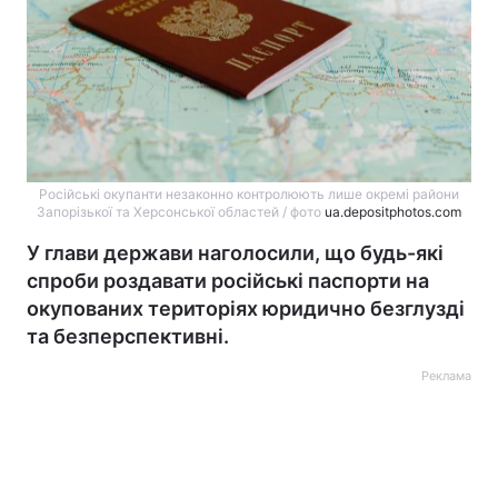
Російські окупанти незаконно контролюють лише окремі райони
Запорізької та Херсонської областей / фото
ua.depositphotos.com
У глави держави наголосили, що будь-які
спроби роздавати російські паспорти на
окупованих територіях юридично безглузді
та безперспективні.
Реклама