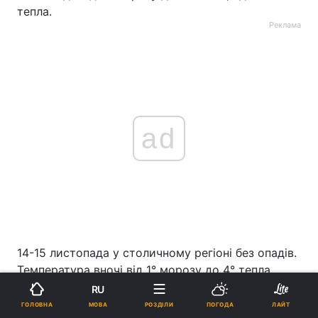
тепла.
Реклама
ad
14-15 листопада у столичному регіоні без опадів.
Температура вночі від 1° морозу до 4° тепла,
вдень 4-9° тепла.
RU
МОВА
ГОЛОВНА
РОЗДІЛИ
ПОГОДА
ЛАЙТ