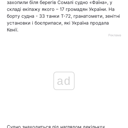
захопили біля берегів Сомалі судно «Фаїна», у
складі екіпажу якого – 17 громадян України. На
Тема оформлення
борту судна - 33 танки Т-72, гранатомети, зенітні
установки і боєприпаси, які Україна продала
Кенії.
Реклама
ad
Судно знаходиться під наглядом декількох