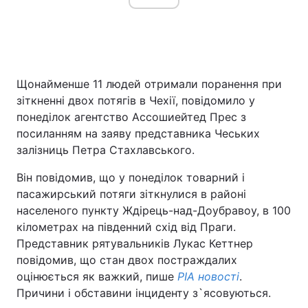
Щонайменше 11 людей отримали поранення при
зіткненні двох потягів в Чехії, повідомило у
понеділок агентство Ассошиейтед Прес з
посиланням на заяву представника Чеських
залізниць Петра Стахлавського.
Він повідомив, що у понеділок товарний і
пасажирський потяги зіткнулися в районі
населеного пункту Ждірець-над-Доубравоу, в 100
кілометрах на південний схід від Праги.
Представник рятувальників Лукас Кеттнер
повідомив, що стан двох постраждалих
оцінюється як важкий, пише
РІА новості
.
Причини і обставини інциденту з`ясовуються.