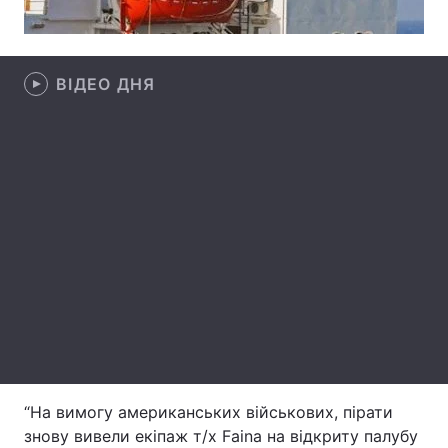
ВІДЕО ДНЯ
Головна
Війна
Україна
Політика
Економіка
Світ
Спорт
Наука
Техно і зв'язок
Лайт
Зброя
Інциденти
Здоров'я
Туризм
Цікавинки
Погода
“На вимогу американських військових, пірати
знову вивели екіпаж т/х Faina на відкриту палубу
Екологія
Регіони