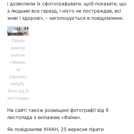
і дозволили їх сфотографувати, щоб показати, що
Лонгріди
з людьми все гаразд, і ніхто не постраждав, всі
живі і здорові», - наголошується в повідомленні.
Відео з Youtube
Статті
Пірати
Інтерв'ю
Думки
вивели
Архів
Вакансії
екіпаж
«Фаїни»
Контакти
на
відкриту
Послуги
палубу.
Фото від 9
листопада
На сайті також розміщені фотографії від 9
листопада з екіпажем «Фаїни».
Як повідомляв УНІАН, 25 вересня пірати