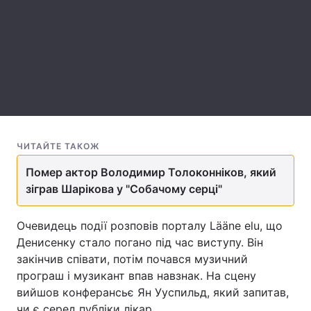
Лонгріди
Відео з Youtube
Статті
Інтерв'ю
Думки
Архів
Вакансії
ЧИТАЙТЕ ТАКОЖ
Контакти
Помер актор Володимир Толоконніков, який
Послуги
зіграв Шарікова у "Собачому серці"
Очевидець події розповів порталу Lääne elu, що
Денисенку стало погано під час виступу. Він
закінчив співати, потім почався музичний
програш і музикант впав навзнак. На сцену
вийшов конферансьє Ян Ууспильд, який запитав,
чи є серед публіки лікар.