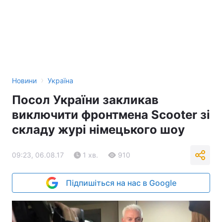
›
Новини
Україна
Посол України закликав
виключити фронтмена Scooter зі
складу журі німецького шоу
09:23, 06.08.17
1 хв.
910
Підпишіться на нас в Google