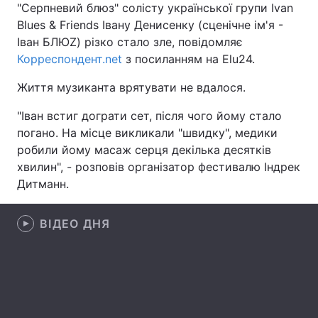
"Серпневий блюз" солісту української групи Ivan
Blues & Friends Івану Денисенку (сценічне ім'я -
Іван БЛЮZ) різко стало зле, повідомляє
Корреспондент.net
з посиланням на Elu24.
Головна
Війна
Життя музиканта врятувати не вдалося.
Україна
Політика
"Іван встиг дограти сет, після чого йому стало
Економіка
Світ
погано. На місце викликали "швидку", медики
робили йому масаж серця декілька десятків
Спорт
Наука
хвилин", - розповів організатор фестивалю Індрек
Дитманн.
Техно і зв'язок
Лайт
Зброя
Інциденти
ВІДЕО ДНЯ
Здоров'я
Туризм
Цікавинки
Погода
Екологія
Регіони