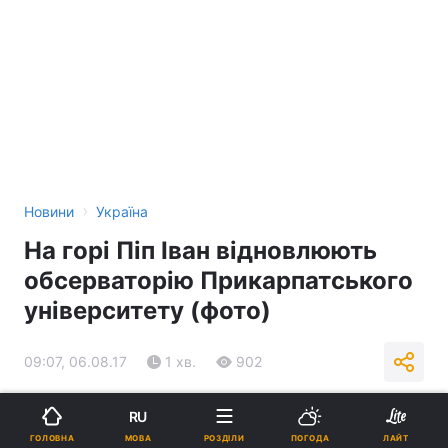
›
Новини
Україна
На горі Піп Іван відновлюють
обсерваторію Прикарпатського
університету (фото)
09:07, 06.08.17
1 хв.
902
Підпишіться на нас в Google
RU
МОВА
ГОЛОВНА
РОЗДІЛИ
ПОГОДА
ЛАЙТ