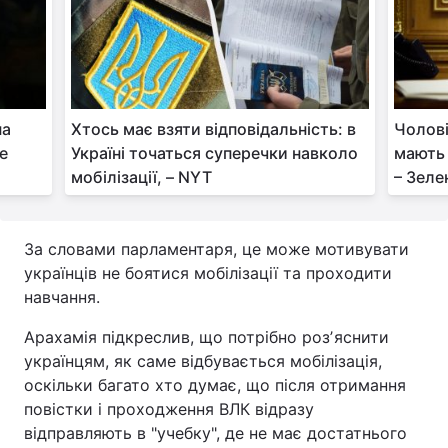
на
Хтось має взяти відповідальність: в
Чолові
е
Україні точаться суперечки навколо
мають 
мобілізації, – NYT
– Зеле
За словами парламентаря, це може мотивувати
українців не боятися мобілізації та проходити
навчання.
Арахамія підкреслив, що потрібно розʼяснити
українцям, як саме відбувається мобілізація,
оскільки багато хто думає, що після отримання
повістки і проходження ВЛК відразу
відправляють в "учебку", де не має достатнього