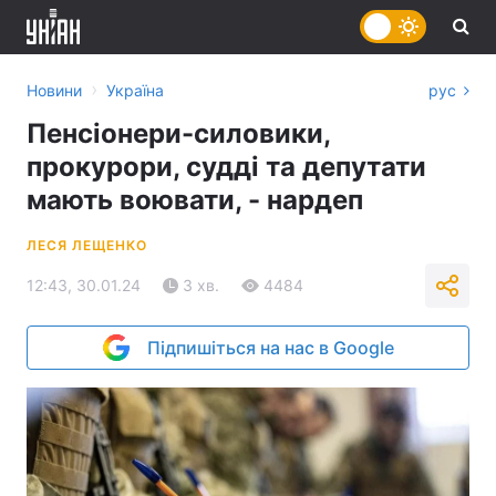
›
Новини
Україна
рус
Пенсіонери-силовики,
прокурори, судді та депутати
мають воювати, - нардеп
ЛЕСЯ ЛЕЩЕНКО
12:43, 30.01.24
3 хв.
4484
Підпишіться на нас в Google