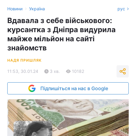
›
Новини
Україна
рус
Вдавала з себе військового:
курсантка з Дніпра видурила
майже мільйон на сайті
знайомств
НАДЯ ПРИШЛЯК
11:53, 30.01.24
3 хв.
10182
Підпишіться на нас в Google