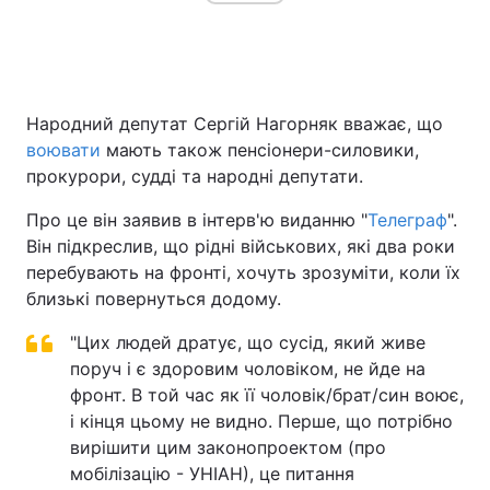
Головна
Війна
Народний депутат Сергій Нагорняк вважає, що
Україна
Політика
воювати
мають також пенсіонери-силовики,
прокурори, судді та народні депутати.
Економіка
Світ
Про це він заявив в інтерв'ю виданню "
Телеграф
".
Спорт
Наука
Він підкреслив, що рідні військових, які два роки
перебувають на фронті, хочуть зрозуміти, коли їх
Техно і зв'язок
Лайт
близькі повернуться додому.
Зброя
Інциденти
"Цих людей дратує, що сусід, який живе
поруч і є здоровим чоловіком, не йде на
Здоров'я
Туризм
фронт. В той час як її чоловік/брат/син воює,
і кінця цьому не видно. Перше, що потрібно
Цікавинки
Погода
вирішити цим законопроектом (про
мобілізацію - УНІАН), це питання
Екологія
Регіони