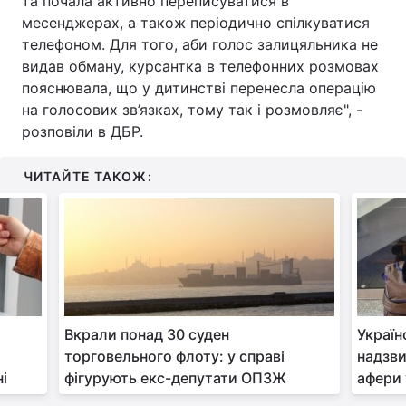
та почала активно переписуватися в
месенджерах, а також періодично спілкуватися
телефоном. Для того, аби голос залицяльника не
видав обману, курсантка в телефонних розмовах
пояснювала, що у дитинстві перенесла операцію
на голосових зв’язках, тому так і розмовляє", -
розповіли в ДБР.
ЧИТАЙТЕ ТАКОЖ:
Вкрали понад 30 суден
Україн
торговельного флоту: у справі
надзви
ні
фігурують екс-депутати ОПЗЖ
афери 