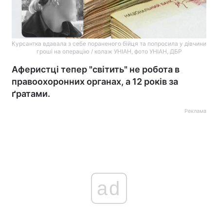
Курсантка вдавала з себе пораненого бійця та попросила у дівчини
гроші на операцію / колаж УНІАН, фото УНІАН, ДБР
Аферистці тепер "світить" не робота в
правоохоронних органах, а 12 років за
ґратами.
Реклама
ad