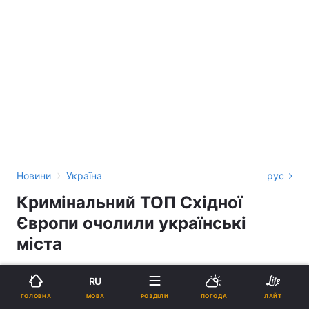
›
Новини
Україна
рус
Кримінальний ТОП Східної
Європи очолили українські
міста
ЛЮДМИЛА ЖЕРНОВСЬКА
RU
22:54, 29.01.24
2 хв.
20427
МОВА
ГОЛОВНА
РОЗДІЛИ
ПОГОДА
ЛАЙТ