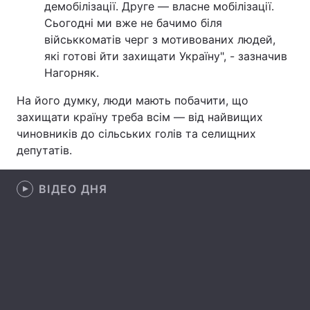
демобілізації. Друге — власне мобілізації.
Сьогодні ми вже не бачимо біля
Лонгріди
військкоматів черг з мотивованих людей,
які готові йти захищати Україну", - зазначив
Відео з Youtube
Статті
Нагорняк.
Інтерв'ю
Думки
На його думку, люди мають побачити, що
захищати країну треба всім — від найвищих
Архів
Вакансії
чиновників до сільських голів та селищних
депутатів.
Контакти
Послуги
ВІДЕО ДНЯ