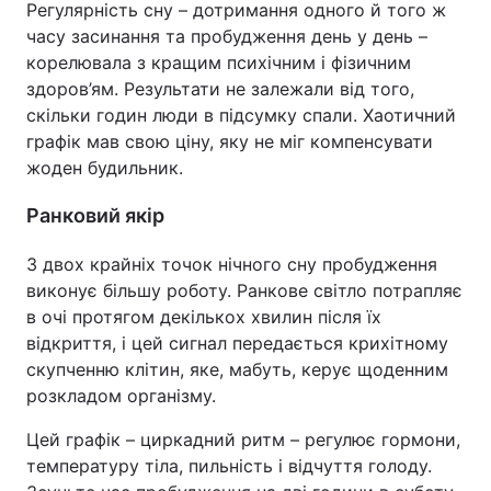
Регулярність сну – дотримання одного й того ж
часу засинання та пробудження день у день –
Тема оформлення
корелювала з кращим психічним і фізичним
здоров’ям. Результати не залежали від того,
скільки годин люди в підсумку спали. Хаотичний
графік мав свою ціну, яку не міг компенсувати
жоден будильник.
Ранковий якір
З двох крайніх точок нічного сну пробудження
виконує більшу роботу. Ранкове світло потрапляє
в очі протягом декількох хвилин після їх
відкриття, і цей сигнал передається крихітному
скупченню клітин, яке, мабуть, керує щоденним
розкладом організму.
Цей графік – циркадний ритм – регулює гормони,
температуру тіла, пильність і відчуття голоду.