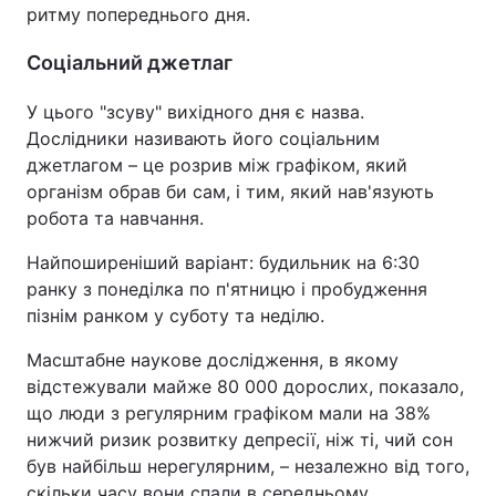
ритму попереднього дня.
Соціальний джетлаг
У цього "зсуву" вихідного дня є назва.
Дослідники називають його соціальним
джетлагом – це розрив між графіком, який
організм обрав би сам, і тим, який нав'язують
робота та навчання.
Найпоширеніший варіант: будильник на 6:30
ранку з понеділка по п'ятницю і пробудження
пізнім ранком у суботу та неділю.
Масштабне наукове дослідження, в якому
відстежували майже 80 000 дорослих, показало,
що люди з регулярним графіком мали на 38%
нижчий ризик розвитку депресії, ніж ті, чий сон
був найбільш нерегулярним, – незалежно від того,
скільки часу вони спали в середньому.