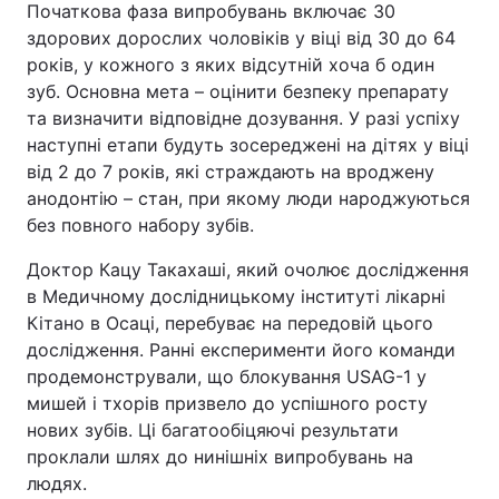
Початкова фаза випробувань включає 30
здорових дорослих чоловіків у віці від 30 до 64
років, у кожного з яких відсутній хоча б один
зуб. Основна мета – оцінити безпеку препарату
та визначити відповідне дозування. У разі успіху
наступні етапи будуть зосереджені на дітях у віці
від 2 до 7 років, які страждають на вроджену
анодонтію – стан, при якому люди народжуються
без повного набору зубів.
Доктор Кацу Такахаші, який очолює дослідження
в Медичному дослідницькому інституті лікарні
Кітано в Осаці, перебуває на передовій цього
дослідження. Ранні експерименти його команди
продемонстрували, що блокування USAG-1 у
мишей і тхорів призвело до успішного росту
нових зубів. Ці багатообіцяючі результати
проклали шлях до нинішніх випробувань на
людях.