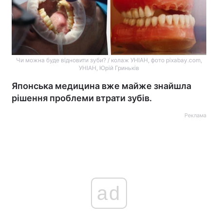
Чи можна буде відновити зуби? / колаж УНІАН, фото pixabay.com,
УНІАН, Юрій Гриньків
Японська медицина вже майже знайшла
рішення проблеми втрати зубів.
Реклама
ad