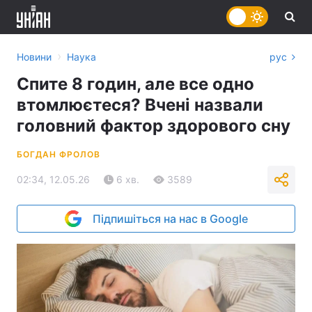
›
Новини
Наука
рус
Спите 8 годин, але все одно
втомлюєтеся? Вчені назвали
головний фактор здорового сну
БОГДАН ФРОЛОВ
02:34, 12.05.26
6 хв.
3589
Підпишіться на нас в Google