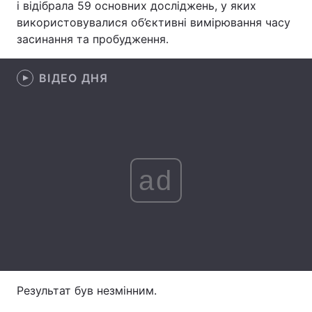
і відібрала 59 основних досліджень, у яких
використовувалися об’єктивні вимірювання часу
Лонгріди
засинання та пробудження.
Відео з Youtube
Статті
ВІДЕО ДНЯ
Інтерв'ю
Думки
Архів
Вакансії
Контакти
ad
Послуги
Результат був незмінним.