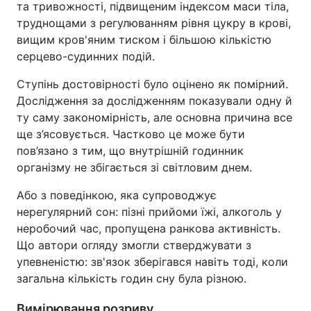
та тривожності, підвищеним індексом маси тіла,
труднощами з регулюванням рівня цукру в крові,
вищим кров'яним тиском і більшою кількістю
серцево-судинних подій.
Ступінь достовірності було оцінено як помірний.
Дослідження за дослідженням показували одну й
ту саму закономірність, але основна причина все
ще з’ясовується. Частково це може бути
пов’язано з тим, що внутрішній годинник
організму не збігається зі світловим днем.
Або з поведінкою, яка супроводжує
нерегулярний сон: пізні прийоми їжі, алкоголь у
неробочий час, пропущена ранкова активність.
Що автори огляду змогли стверджувати з
упевненістю: зв'язок зберігався навіть тоді, коли
загальна кількість годин сну була різною.
Вимірювання розриву