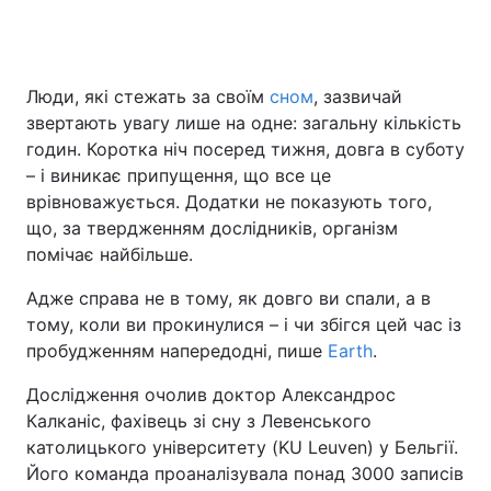
Головна
Війна
Люди, які стежать за своїм
сном
, зазвичай
звертають увагу лише на одне: загальну кількість
Україна
Політика
годин. Коротка ніч посеред тижня, довга в суботу
– і виникає припущення, що все це
Економіка
Світ
врівноважується. Додатки не показують того,
що, за твердженням дослідників, організм
Спорт
Наука
помічає найбільше.
Техно і зв'язок
Лайт
Адже справа не в тому, як довго ви спали, а в
тому, коли ви прокинулися – і чи збігся цей час із
Зброя
Інциденти
пробудженням напередодні, пише
Earth
.
Здоров'я
Туризм
Дослідження очолив доктор Александрос
Калканіс, фахівець зі сну з Левенського
Цікавинки
Погода
католицького університету (KU Leuven) у Бельгії.
Його команда проаналізувала понад 3000 записів
Екологія
Регіони