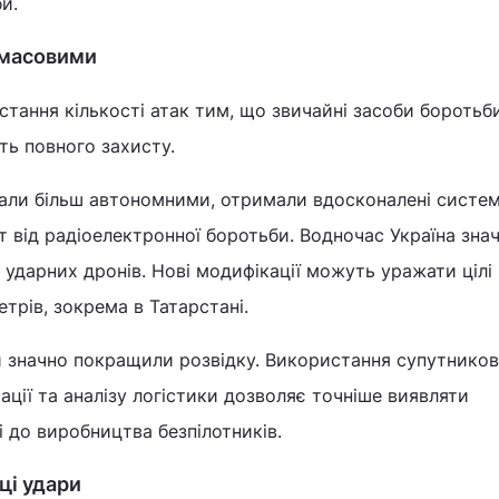
и.
 масовими
тання кількості атак тим, що звичайні засоби боротьби
ть повного захисту.
стали більш автономними, отримали вдосконалені систе
ст від радіоелектронної боротьби. Водночас Україна зна
 ударних дронів. Нові модифікації можуть уражати цілі
етрів, зокрема в Татарстані.
и значно покращили розвідку. Використання супутнико
мації та аналізу логістики дозволяє точніше виявляти
і до виробництва безпілотників.
ці удари