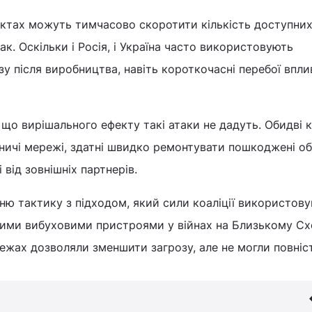
єктах можуть тимчасово скоротити кількість доступних
к. Оскільки і Росія, і Україна часто використовують
у після виробництва, навіть короткочасні перебої впли
 що вирішального ефекту такі атаки не дадуть. Обидві к
ичі мережі, здатні швидко ремонтувати пошкоджені об
від зовнішніх партнерів.
ню тактику з підходом, який сили коаліції використову
ними вибуховими пристроями у війнах на Близькому Схо
жах дозволяли зменшити загрозу, але не могли повніст