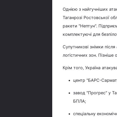
Однією з найгучніших атак
Таганрозі Ростовської об
ракети "Нептун". Підприє
комплектуючі для безпіло
Супутникові знімки після
логістичних зон. Пізніше о
Крім того, Україна атакув
центр "БАРС-Сармат" 
завод "Прогрес" у Т
БПЛА;
спеціальну економічн