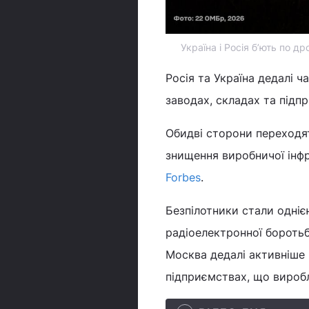
Україна і Росія бʼють по д
Росія та Україна дедалі 
заводах, складах та підпр
Обидві сторони переходят
знищення виробничої інфр
Forbes
.
Безпілотники стали одніє
радіоелектронної боротьб
Москва дедалі активніше 
підприємствах, що виробл