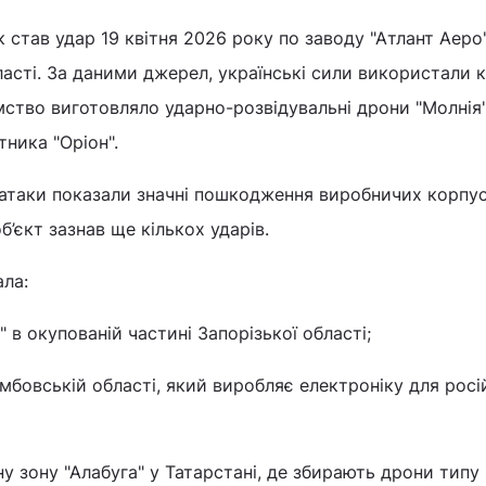
 став удар 19 квітня 2026 року по заводу "Атлант Аеро
ласті. За даними джерел, українські сили використали к
мство виготовляло ударно-розвідувальні дрони "Молнія"
тника "Оріон".
 атаки показали значні пошкодження виробничих корпусі
б’єкт зазнав ще кількох ударів.
ала:
в окупованій частині Запорізької області;
амбовській області, який виробляє електроніку для рос
у зону "Алабуга" у Татарстані, де збирають дрони типу 