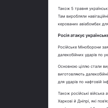
Також 5 травня українськ
Там виробляли навігаційн
керованих авіабомбах дл
Росія атакує українсь
Російське Міноборони зая
далекобійних ударів по ук
Основною ціллю стали вир
виготовляють далекобійні
для ударів по нафтовій ін
Також російські війська 
Харкові й Дніпрі, які пов’