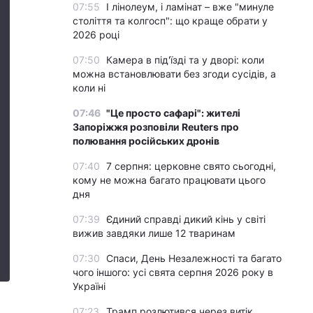
07:55
І лінолеум, і ламінат – вже "минуле
століття та колгосп": що краще обрати у
2026 році
07:50
Камера в під'їзді та у дворі: коли
можна встановлювати без згоди сусідів, а
коли ні
07:46
"Це просто сафарі": жителі
Запоріжжя розповіли Reuters про
полювання російських дронів
07:40
7 серпня: церковне свято сьогодні,
кому не можна багато працювати цього
дня
07:39
Єдиний справді дикий кінь у світі
вижив завдяки лише 12 тваринам
07:30
Спаси, День Незалежності та багато
чого іншого: усі свята серпня 2026 року в
Україні
07:23
Трамп розлютився через витік