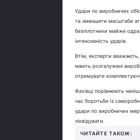
Удари по виробничих об’
та зменшити масштаби ата
безпілотники майже одраз
інтенсивність ударів.
Втім, експерти вважають,
мають розгалужені виробн
отримувати комплектуючі 
Фахівці порівнюють ниніш
час боротьби із самороб
удари по виробничих мере
ліквідувати.
ЧИТАЙТЕ ТАКОЖ: