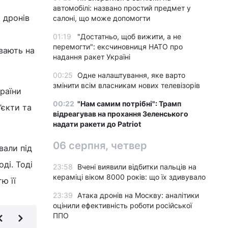
автомобілі: названо простий предмет у
 дронів
салоні, що може допомогти
01:19
"Достатньо, щоб вижити, а не
перемогти": ексчиновниця НАТО про
вають на
надання ракет Україні
00:25
Одне налаштування, яке варто
змінити всім власникам нових телевізорів
раїни
00:22
"Нам самим потрібні": Трамп
’єкти та
відреагував на прохання Зеленського
надати ракети до Patriot
06 серпня, четвер
вали під
ді. Тоді
23:58
Вчені виявили відбитки пальців на
кераміці віком 8000 років: що їх здивувало
ю її
23:39
Атака дронів на Москву: аналітики
оцінили ефективність роботи російської
ППО