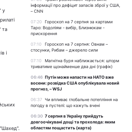
інформації про дефіцит запасів зброї у США,
" у
– CNN
рилаті
07:20
Гороскоп на 7 серпня за картами
Таро: Водоліям - вибір, Близнюкам -
 та
прискорення
07:10
Гороскоп на 7 серпня: Овнам –
стосунки, Рибам – джерело сили
в і
07:10
Магнітна буря наближається: шторм
триватиме щонайменше два дні (графік)
06:46
Путін може напасти на НАТО вже
восени: розвідка США опублікувала новий
прогноз, – WSJ
06:37
Чи впливає глобальне потепління на
ійських
погоду в пустелі: що кажуть вчені
06:30
7 серпня в Україну прийдуть
довгоочікувані дощі та прохолода: яким
"Шахед".
областям пощастить (карта)