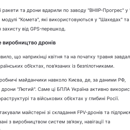
і ракети та дрони вдарили по заводу "ВНІІР-Прогрес" у 
і модулі "Комета", які використовуються у "Шахедах" та
я захисту від GPS-перешкод.
ке виробництво дронів
вило, що наприкінці квітня та на початку травня завдал
раїнських об’єктах, пов’язаних із безпілотниками.
обничі майданчики навколо Києва, де, за даними РФ,
 дрони "Лютий". Саме ці БПЛА Україна активно викори
фраструктурі та військових об’єктах у глибині Росії.
атакували майстерні зі складання FPV-дронів та підприє
язані з виробництвом систем зв’язку, навігації та