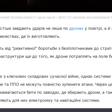
роновій промисловості одна одної / фото 22 окрема механізована
частіше завдають ударів не лише по
дронах
у повітрі, а й
иємствах, де їх виготовляють.
ь від "реактивної" боротьби з безпілотниками до страте
аструктури ще до того, як дрони потраплять на поле 
ю з ключових складових сучасної війни, однак системи
и та ППО не можуть повністю зупинити атаки. Через це і
намагаються бити по заводах, де збирають дрони, а та
яють для них електроніку та навігаційні системи.