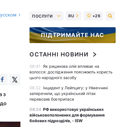
русском
RU
+26
ПОСЛУГИ
ПІДТРИМАЙТЕ НАС
ОСТАННІ НОВИНИ
08:41
Як рицинова олія впливає на
волосся: дослідження пояснюють користь
цього народного засобу
08:32
Інцидент у Лейпцигу: у Німеччині
заперечили, що український літак
а з
перевозив боєприпаси
 до
08:24
РФ використовує українських
військовополонених для формування
бойових підрозділів, - ISW