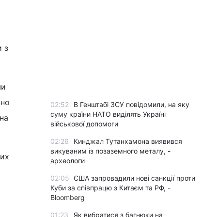
 з
ми
чно
02:52
В Генштабі ЗСУ повідомили, на яку
суму країни НАТО виділять Україні
 на
військової допомоги
02:26
Кинджал Тутанхамона виявився
викуваним із позаземного металу, -
вих
археологи
02:05
США запровадили нові санкції проти
Куби за співпрацю з Китаєм та РФ, -
Bloomberg
01:23
Як вибратися з багнюки на