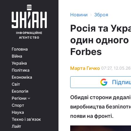
›
Новини
Зброя
Росія та Ук
ІНФОРМАЦІЙНЕ
один одного 
АГЕНТСТВО
Forbes
Головна
Війна
Україна
Марта Гичко
07:27, 12.05.26
Політика
Економіка
Підпиш
Світ
Екологія
Обидві сторони дедалі
Регіони
Спорт
виробництва безпілотн
Наука
появи на фронті.
Техно і зв'язок
Лайт