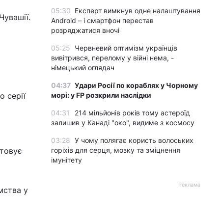
05:30
Експерт вимкнув одне налаштування
Чувашії.
Android – і смартфон перестав
розряджатися вночі
05:25
Червневий оптимізм українців
вивітрився, перелому у війні нема, -
німецький оглядач
04:37
Удари Росії по кораблях у Чорному
о серії
морі: у FP розкрили наслідки
04:31
214 мільйонів років тому астероїд
залишив у Канаді "око", видиме з космосу
03:28
У чому полягає користь волоських
стовує
горіхів для серця, мозку та зміцнення
імунітету
Реклама
мства у