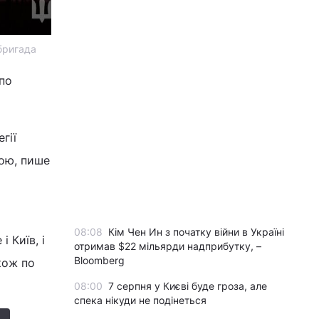
 бригада
 по
гії
бою, пише
08:08
Кім Чен Ин з початку війни в Україні
 Київ, і
отримав $22 мільярди надприбутку, –
Bloomberg
кож по
08:00
7 серпня у Києві буде гроза, але
спека нікуди не подінеться