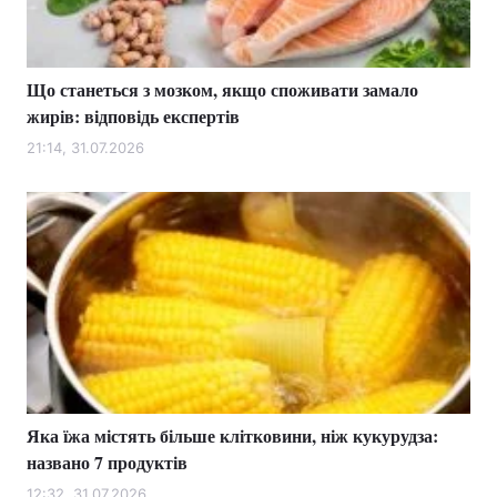
Що станеться з мозком, якщо споживати замало
Головна
Війна
жирів: відповідь експертів
Україна
Політика
21:14, 31.07.2026
Економіка
Світ
Спорт
Наука
Техно і зв'язок
Лайт
Зброя
Інциденти
Здоров'я
Туризм
Яка їжа містять більше клітковини, ніж кукурудза:
Цікавинки
Погода
названо 7 продуктів
Екологія
Регіони
12:32, 31.07.2026