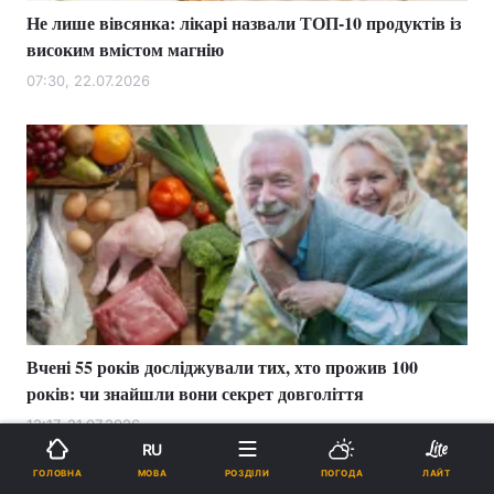
Не лише вівсянка: лікарі назвали ТОП-10 продуктів із
високим вмістом магнію
07:30, 22.07.2026
Вчені 55 років досліджували тих, хто прожив 100
років: чи знайшли вони секрет довголіття
12:17, 21.07.2026
RU
МОВА
ГОЛОВНА
РОЗДІЛИ
ПОГОДА
ЛАЙТ