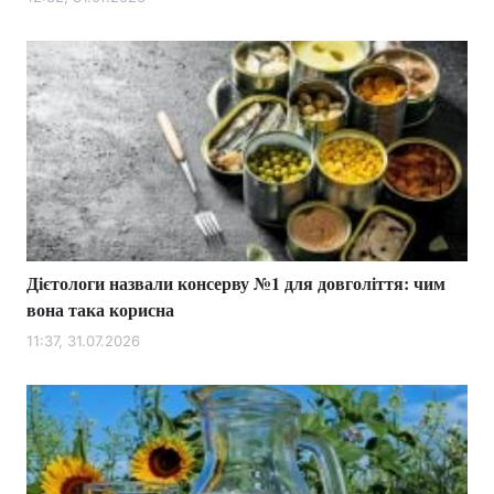
Лонгріди
Відео з Youtube
Статті
Інтерв'ю
Думки
Архів
Вакансії
Контакти
Дієтологи назвали консерву №1 для довголіття: чим
Послуги
вона така корисна
11:37, 31.07.2026