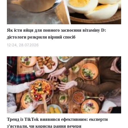
Як їсти яйця для повного засвоєння вітаміну D:
дієтологи розкрили вірний спосіб
12:24, 28.07.2026
Тренд із TikTok виявився ефективним: експерти
зʼясували, чи корисна рання вечеря