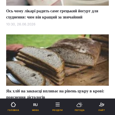
Ось чому лікарі радять саме грецький йогурт для
схуднення: чим він кращий за звичайний
10:30, 26.06.2026
Як хліб на заквасці впливає на рівень цукру в крові:
пояснення дієтологів
19:20, 25.06.2026
RU
МОВА
ГОЛОВНА
РОЗДІЛИ
ПОГОДА
ЛАЙТ