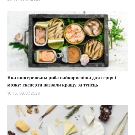
Лонгріди
Відео з Youtube
Статті
Інтерв'ю
Думки
Архів
Вакансії
Контакти
Яка консервована риба найкорисніша для серця і
Послуги
мозку: експерти назвали кращу за тунець
10:15, 09.07.2026