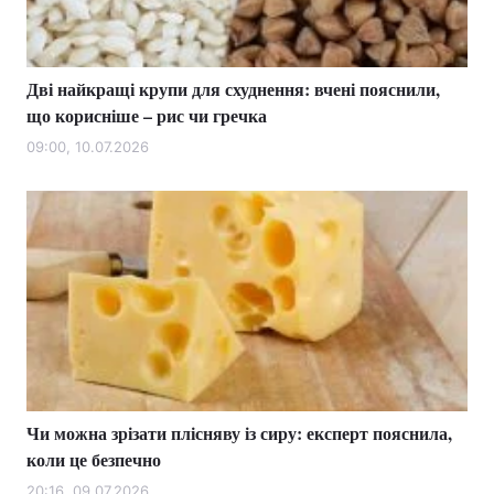
Дві найкращі крупи для схуднення: вчені пояснили,
Головна
Війна
що корисніше – рис чи гречка
Україна
Політика
09:00, 10.07.2026
Економіка
Світ
Спорт
Наука
Техно і зв'язок
Лайт
Зброя
Інциденти
Здоров'я
Туризм
Чи можна зрізати плісняву із сиру: експерт пояснила,
Цікавинки
Погода
коли це безпечно
Екологія
Регіони
20:16, 09.07.2026