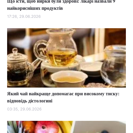
Що їсти, щоб нирки були здорові: лікарі назвали 9
найкорисніших продуктів
17:26, 29.06.2026
Який чай найкраще допомагає при високому тиску:
відповідь дієтологині
03:35, 29.06.2026