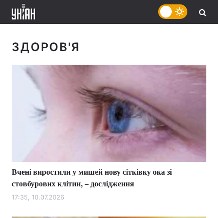
ЗДОРОВ'Я
Вчені виростили у мишей нову сітківку ока зі
стовбурових клітин, – дослідження
17:35, 10.07.2026