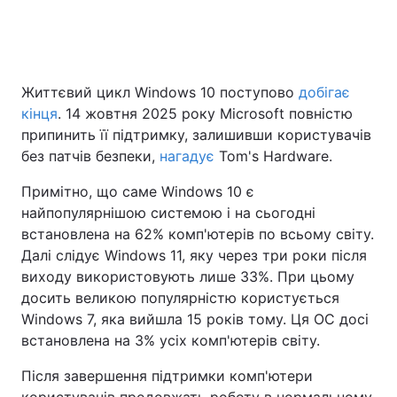
Головна
Війна
Життєвий цикл Windows 10 поступово
добігає
кінця
. 14 жовтня 2025 року Microsoft повністю
Україна
Політика
припинить її підтримку, залишивши користувачів
Економіка
Світ
без патчів безпеки,
нагадує
Tom's Hardware.
Примітно, що саме Windows 10 є
Спорт
Наука
найпопулярнішою системою і на сьогодні
Техно і зв'язок
Лайт
встановлена на 62% комп'ютерів по всьому світу.
Далі слідує Windows 11, яку через три роки після
Зброя
Інциденти
виходу використовують лише 33%. При цьому
досить великою популярністю користується
Здоров'я
Туризм
Windows 7, яка вийшла 15 років тому. Ця ОС досі
встановлена на 3% усіх комп'ютерів світу.
Цікавинки
Погода
Після завершення підтримки комп'ютери
Екологія
Регіони