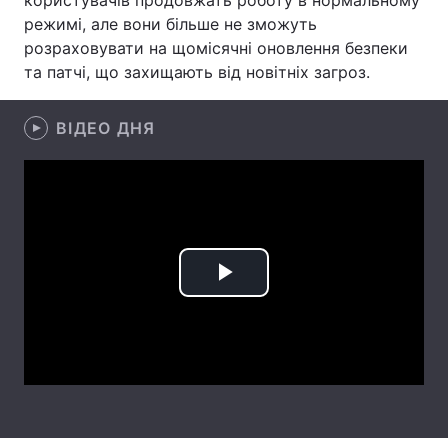
користувачів продовжать роботу в нормальному
режимі, але вони більше не зможуть
Лонгріди
розраховувати на щомісячні оновлення безпеки
та патчі, що захищають від новітніх загроз.
Відео з Youtube
Статті
ВІДЕО ДНЯ
Інтерв'ю
Думки
Архів
Вакансії
Контакти
Послуги
Play
Video