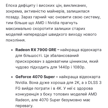
Епоха дефіциту і високих цін, викликаних,
зокрема, активністю майнерів, залишилася
позаду. Зараз гарний час оновити свою систему,
тим більше що AMD і Nvidia прагнуть
максимально скоротити залишки старих
моделей напередодні швидкого виходу нового
покоління.
Radeon RX 7900 GRE
–
найкраща відеокарта
для більшості. Це збалансований
прискорювач з адекватним цінником, який
чудово підходить для 1440p і 1080p.
GeForce 4070 Super
–
найкраща відеокарта
Nvidia. Вона дуже хороша для 2K, а з DLSS 3
FG вийде пограти і в 4K. У неї є здорова
конкуренція з боку топових моделей AMD
Radeon, але 4070 Super безумовно має
перевагу.