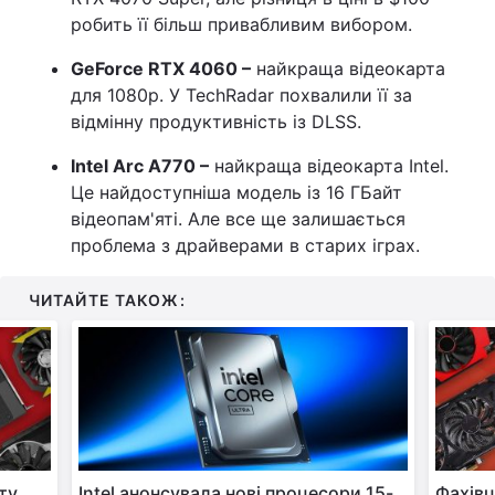
робить її більш привабливим вибором.
GeForce RTX 4060
–
найкраща відеокарта
для 1080p. У TechRadar похвалили її за
відмінну продуктивність із DLSS.
Intel Arc A770
–
найкраща відеокарта Intel.
Це найдоступніша модель із 16 ГБайт
відеопам'яті. Але все ще залишається
проблема з драйверами в старих іграх.
ЧИТАЙТЕ ТАКОЖ:
рту
Intel анонсувала нові процесори 15-
Фахівц