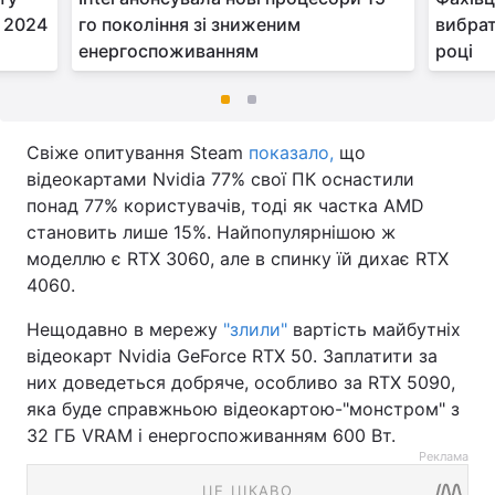
 2024
го покоління зі зниженим
вибрат
енергоспоживанням
році
Свіже опитування Steam
показало,
що
відеокартами Nvidia 77% свої ПК оснастили
понад 77% користувачів, тоді як частка AMD
становить лише 15%. Найпопулярнішою ж
моделлю є RTX 3060, але в спинку їй дихає RTX
4060.
Нещодавно в мережу
"злили"
вартість майбутніх
відеокарт Nvidia GeForce RTX 50. Заплатити за
них доведеться добряче, особливо за RTX 5090,
яка буде справжньою відеокартою-"монстром" з
32 ГБ VRAM і енергоспоживанням 600 Вт.
Реклама