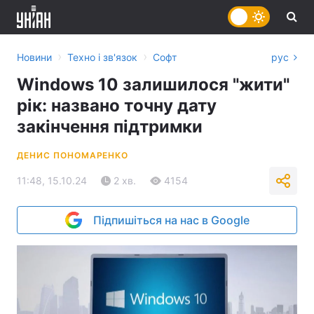
›
›
Новини
Техно і зв'язок
Софт
рус
Windows 10 залишилося "жити"
рік: названо точну дату
закінчення підтримки
ДЕНИС ПОНОМАРЕНКО
11:48, 15.10.24
2 хв.
4154
Підпишіться на нас в Google