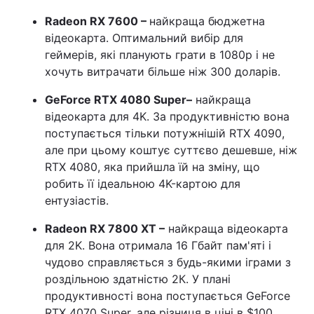
Radeon RX 7600 –
найкраща бюджетна
відеокарта. Оптимальний вибір для
геймерів, які планують грати в 1080p і не
хочуть витрачати більше ніж 300 доларів.
GeForce RTX 4080 Super
–
найкраща
відеокарта для 4K. За продуктивністю вона
поступається тільки потужнішій RTX 4090,
але при цьому коштує суттєво дешевше, ніж
RTX 4080, яка прийшла їй на зміну, що
робить її ідеальною 4K-картою для
ентузіастів.
Radeon RX 7800 XT
–
найкраща відеокарта
для 2K. Вона отримала 16 Гбайт пам'яті і
чудово справляється з будь-якими іграми з
роздільною здатністю 2К. У плані
продуктивності вона поступається GeForce
RTX 4070 Super, але різниця в ціні в $100