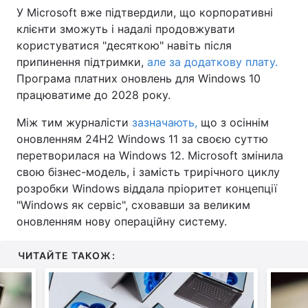
У Microsoft вже підтвердили, що корпоративні
Тема оформлення
клієнти зможуть і надалі продовжувати
користуватися "десяткою" навіть після
припинення підтримки,
але за додаткову плату.
Програма платних оновлень для Windows 10
працюватиме до 2028 року.
Між тим журналісти
зазначають,
що з осіннім
оновленням 24H2 Windows 11 за своєю суттю
перетворилася на Windows 12. Microsoft змінила
свою бізнес-модель, і замість трирічного циклу
розробки Windows віддала пріоритет концепції
"Windows як сервіс", сховавши за великим
оновленням нову операційну систему.
ЧИТАЙТЕ ТАКОЖ: