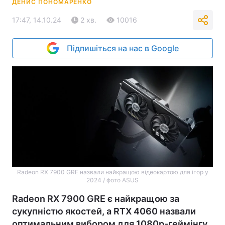
ДЕНИС ПОНОМАРЕНКО
17:47, 14.10.24
2 хв.
10016
Підпишіться на нас в Google
Radeon RX 7900 GRE назвали найкращою відеокартою для ігор у
2024 / фото ASUS
Radeon RX 7900 GRE є найкращою за
сукупністю якостей, а RTX 4060 назвали
оптимальним вибором для 1080p-геймінгу.