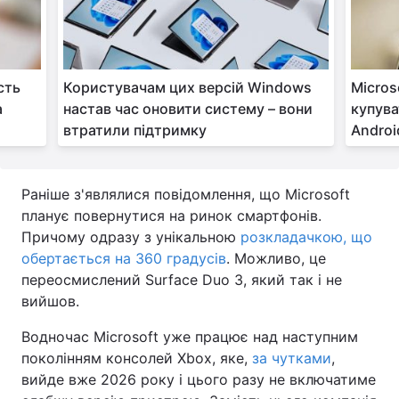
сть
Користувачам цих версій Windows
Micros
а
настав час оновити систему – вони
купува
втратили підтримку
Androi
Раніше з'являлися повідомлення, що Microsoft
планує повернутися на ринок смартфонів.
Причому одразу з унікальною
розкладачкою, що
обертається на 360 градусів
. Можливо, це
переосмислений Surface Duo 3, який так і не
вийшов.
Водночас Microsoft уже працює над наступним
поколінням консолей Xbox, яке,
за чутками
,
вийде вже 2026 року і цього разу не включатиме