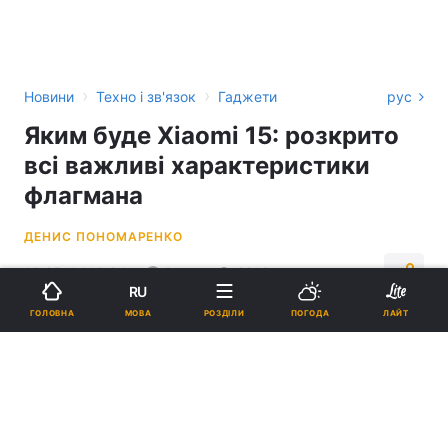
›
›
Новини
Техно і зв'язок
Гаджети
рус
Яким буде Xiaomi 15: розкрито
всі важливі характеристики
флагмана
ДЕНИС ПОНОМАРЕНКО
16:35, 14.10.24
2 хв.
6913
RU
МОВА
ГОЛОВНА
РОЗДІЛИ
ПОГОДА
ЛАЙТ
Підпишіться на нас в Google