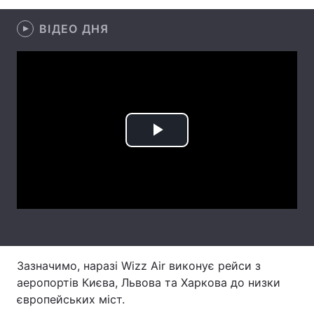
Лонгріди
ВІДЕО ДНЯ
Відео з Youtube
Статті
Інтерв'ю
Думки
Архів
Вакансії
Play
Контакти
Video
Послуги
Зазначимо, наразі Wizz Air виконує рейси з
аеропортів Києва, Львова та Харкова до низки
європейських міст.