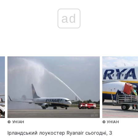
ad
© УНІАН
© УНІАН
Ірландський лоукостер Ryanair сьогодні, 3