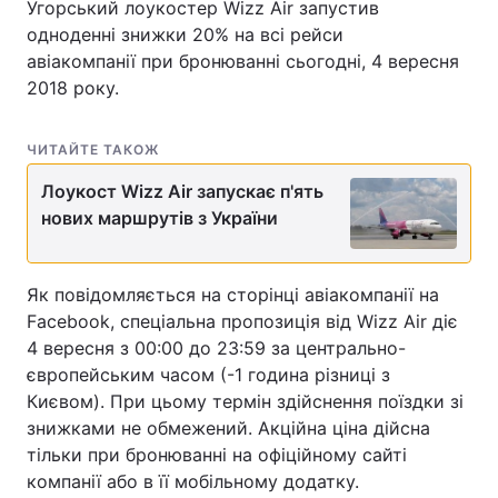
Угорський лоукостер Wizz Air запустив
одноденні знижки 20% на всі рейси
авіакомпанії при бронюванні сьогодні, 4 вересня
2018 року.
Головна
Війна
Україна
Політика
ЧИТАЙТЕ ТАКОЖ
Лоукост Wizz Air запускає п'ять
Економіка
Світ
нових маршрутів з України
Спорт
Наука
Техно і зв'язок
Лайт
Як повідомляється на сторінці авіакомпанії на
Facebook, спеціальна пропозиція від Wizz Air діє
Зброя
Інциденти
4 вересня з 00:00 до 23:59 за центрально-
європейським часом (-1 година різниці з
Здоров'я
Туризм
Києвом). При цьому термін здійснення поїздки зі
знижками не обмежений. Акційна ціна дійсна
Цікавинки
Погода
тільки при бронюванні на офіційному сайті
компанії або в її мобільному додатку.
Екологія
Регіони