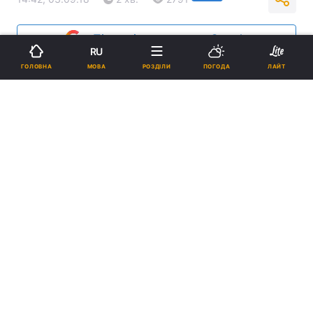
Підпишіться на нас в Google
RU
МОВА
ГОЛОВНА
РОЗДІЛИ
ПОГОДА
ЛАЙТ
Енріке Іглесіас выуступит в Києві 30 вересня на НСК
"Олімпійському" / прес-служба
У перший місяць осені киян порадують такі
зірки, як Enrique Iglesias, Everlast і The
Maneken.
Реклама