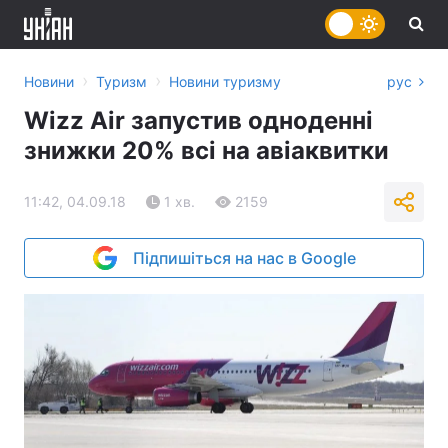
›
›
Новини
Туризм
Новини туризму
рус
Wizz Air запустив одноденні
знижки 20% всі на авіаквитки
11:42, 04.09.18
1 хв.
2159
Підпишіться на нас в Google