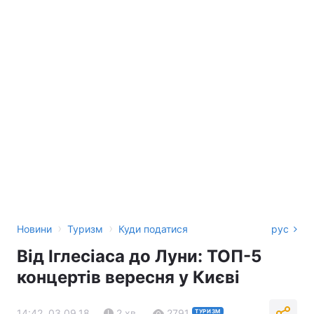
›
›
Новини
Туризм
Куди податися
рус
Від Іглесіаса до Луни: ТОП-5
концертів вересня у Києві
14:42, 03.09.18
2 хв.
2791
ТУРИЗМ