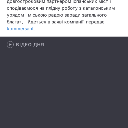
довгостроковим партнером іспанських міст і
сподіваємося на плідну роботу з каталонським
Лонгріди
урядом і міською радою заради загального
блага», - йдеться в заяві компанії, передає
Відео з Youtube
Статті
kommersant
.
Інтерв'ю
Думки
ВІДЕО ДНЯ
Архів
Вакансії
Контакти
Послуги