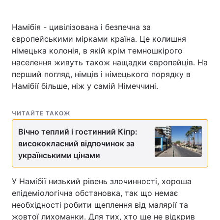
Намібія - цивілізована і безпечна за
європейськими мірками країна. Це колишня
німецька колонія, в якій крім темношкірого
населення живуть також нащадки європейців. На
перший погляд, німців і німецького порядку в
Намібії більше, ніж у самій Німеччині.
ЧИТАЙТЕ ТАКОЖ
Вічно теплий і гостинний Кіпр:
висококласний відпочинок за
українськими цінами
У Намібії низький рівень злочинності, хороша
епідеміологічна обстановка, так що немає
необхідності робити щеплення від малярії та
жовтої лихоманки. Для тих, хто ще не відкрив