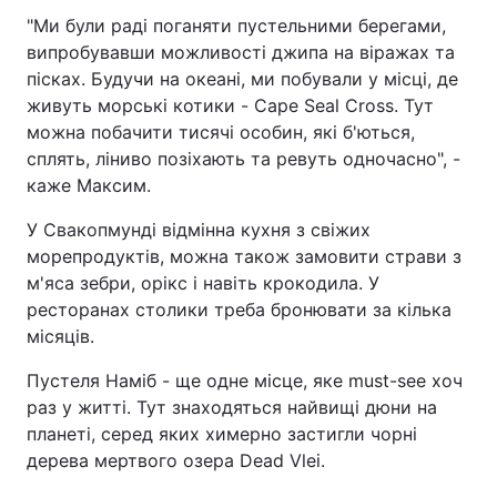
"Ми були раді поганяти пустельними берегами,
випробувавши можливості джипа на віражах та
пісках. Будучи на океані, ми побували у місці, де
живуть морські котики - Cape Seal Cross. Тут
можна побачити тисячі особин, які б'ються,
сплять, ліниво позіхають та ревуть одночасно", -
каже Максим.
У Свакопмунді відмінна кухня з свіжих
морепродуктів, можна також замовити страви з
м'яса зебри, орікс і навіть крокодила. У
ресторанах столики треба бронювати за кілька
місяців.
Пустеля Наміб - ще одне місце, яке must-see хоч
раз у житті. Тут знаходяться найвищі дюни на
планеті, серед яких химерно застигли чорні
дерева мертвого озера Dead Vlei.