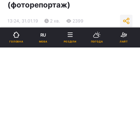
(фоторепортаж)
13:24, 31.01.19
2 хв.
2399
RU
Підпишіться на нас в Google
МОВА
ГОЛОВНА
РОЗДІЛИ
ПОГОДА
ЛАЙТ
Зимова прогулянка по Чернівецькому університету
(фоторепортаж)
Туристів особливо приваблює центральний
корпус університету, який ще називають
"українським Хогвартсом", а також
невеличкий дендрологічний парк за
корпусом.
Реклама