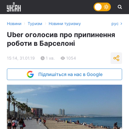
›
›
Новини
Туризм
Новини туризму
рус
Uber оголосив про припинення
роботи в Барселоні
15:14, 31.01.19
1 хв.
1054
Підпишіться на нас в Google