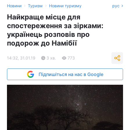
›
›
Новини
Туризм
Новини туризму
рус
Найкраще місце для
спостереження за зірками:
українець розповів про
подорож до Намібії
14:32, 31.01.19
3 хв.
773
Підпишіться на нас в Google