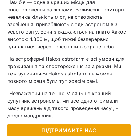
Намібія — одне з кращих місць для
спостереження за зірками. Величезні території і
невелика кількість міст, не створюють
засвічення, приваблюють сюди астрономів з
усього світу. Вони з'їжджаються на плато Хакос
висотою 1.850 м, щоб тижні безперервно
вдивлятися через телескопи в зоряне небо.
На астрофермі Hakos astrofarm є всі умови для
проживання та спостереження за зірками. Ми
теж зупинилися Hakos astrofarm і в момент
повного місяця були тут зовсім самі.
"Незважаючи на те, що Місяць не кращий
супутник астрономів, ми все одно отримали
масу вражень від такого проведення часу", -
додав мандрівник.
ПІДТРИМАЙТЕ НАС