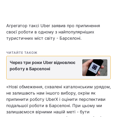
Головна
Війна
Агрегатор таксі Uber заявив про припинення
своєї роботи в одному з найпопулярніших
Україна
Політика
туристичних міст світу - Барселоні.
Економіка
Світ
ЧИТАЙТЕ ТАКОЖ
Спорт
Наука
Через три роки Uber відновлює
Техно і зв'язок
роботу в Барселоні
Лайт
Зброя
Інциденти
«Нові обмеження, схвалені каталонським урядом,
Здоров'я
Туризм
не залишають нам іншого вибору, окрім як
припинити роботу UberX і оцінити перспективи
Цікавинки
Погода
подальшої роботи в Барселоні. При цьому ми
залишаємося вірними нашій меті - бути
Екологія
Регіони