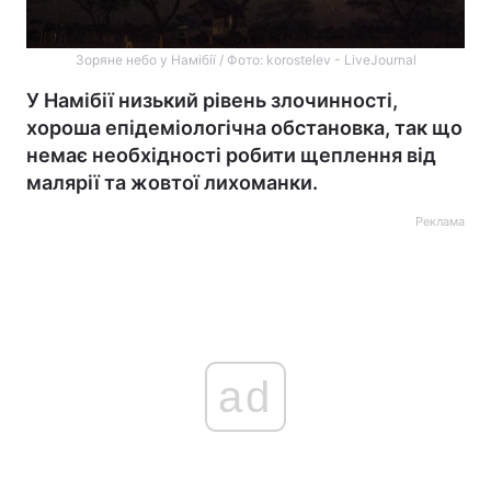
Зоряне небо у Намібії / Фото: korostelev - LiveJournal
У Намібії низький рівень злочинності,
хороша епідеміологічна обстановка, так що
немає необхідності робити щеплення від
малярії та жовтої лихоманки.
Реклама
ad