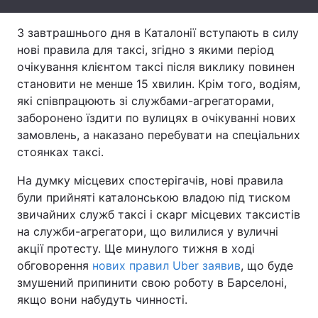
Тема оформлення
З завтрашнього дня в Каталонії вступають в силу
нові правила для таксі, згідно з якими період
очікування клієнтом таксі після виклику повинен
становити не менше 15 хвилин. Крім того, водіям,
які співпрацюють зі службами-агрегаторами,
заборонено їздити по вулицях в очікуванні нових
замовлень, а наказано перебувати на спеціальних
стоянках таксі.
На думку місцевих спостерігачів, нові правила
були прийняті каталонською владою під тиском
звичайних служб таксі і скарг місцевих таксистів
на служби-агрегатори, що вилилися у вуличні
акції протесту. Ще минулого тижня в ході
обговорення
нових правил Uber заявив
, що буде
змушений припинити свою роботу в Барселоні,
якщо вони набудуть чинності.