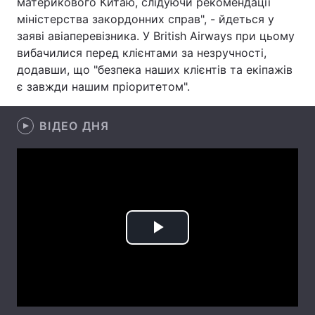
материкового Китаю, слідуючи рекомендації
міністерства закордонних справ", - йдеться у
Лонгріди
заяві авіаперевізника. У British Airways при цьому
вибачилися перед клієнтами за незручності,
Відео з Youtube
Статті
додавши, що "безпека наших клієнтів та екіпажів
є завжди нашим пріоритетом".
Інтерв'ю
Думки
ВІДЕО ДНЯ
Архів
Вакансії
Контакти
Послуги
Play
Video