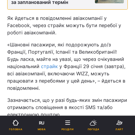
за запланований термін
Як йдеться в повідомленні авіакомпанії у
Facebook, через страйк можуть бути перебої у
роботі авіакомпаній.
«Шановні пасажири, які подорожують до/з
Франції, Португалії, Іспанії та Великобританії!
Будь ласка, майте на увазі, що через очікуваний
національний
страйк
у Франції 29 січня (завтра),
всі авіакомпанії, включаючи WIZZ, можуть
працювати з перебоями у цей день», – йдеться в
повідомленні.
Зазначається, що у разі будь-яких змін пасажири
отримають сповіщення в якості SMS та/або
електронною поштою.
RU
«Але ми наполегливо рекомендуємо також
МОВА
ГОЛОВНА
РОЗДІЛИ
ПОГОДА
ЛАЙТ
стежити за функцією "Статус польоту":