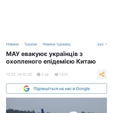
›
›
Новини
Туризм
Новини туризму
рус
МАУ евакуює українців з
охопленого епідемією Китаю
12:33, 29.01.20
2 хв.
1315
Підпишіться на нас в Google