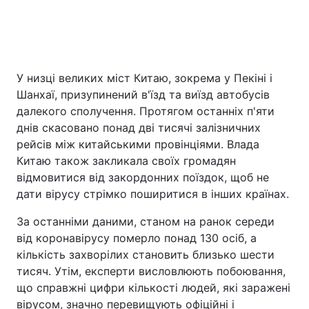
У низці великих міст Китаю, зокрема у Пекіні і
Шанхаї, призупинений в'їзд та виїзд автобусів
далекого сполучення. Протягом останніх п'яти
днів скасовано понад дві тисячі залізничних
рейсів між китайськими провінціями. Влада
Китаю також закликала своїх громадян
відмовитися від закордонних поїздок, щоб не
дати вірусу стрімко поширитися в інших країнах.
За останніми даними, станом на ранок середи
від коронавірусу померло понад 130 осіб, а
кількість захворілих становить близько шести
тисяч. Утім, експерти висловлюють побоювання,
що справжні цифри кількості людей, які заражені
вірусом, значно перевищують офіційні і