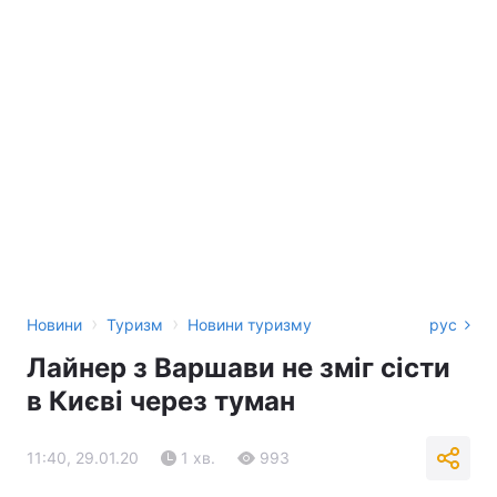
›
›
Новини
Туризм
Новини туризму
рус
Лайнер з Варшави не зміг сісти
в Києві через туман
11:40, 29.01.20
1 хв.
993