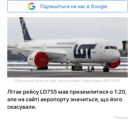
Підпишіться на нас в Google
Польський літак не зміг сісти в Києві / Ілюстрація REUTERS
Літак рейсу LO755 мав приземлитися о 1:20,
але на сайті аеропорту значиться, що його
скасували.
Реклама