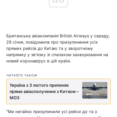
Головна
Війна
Україна
Політика
Британська авіакомпанія British Airways у середу,
29 січня, повідомила про призупинення усіх
Економіка
Світ
прямих рейсів до Китаю та у зворотному
напрямку у зв'язку зі спалахом захворювання на
Спорт
Наука
новий коронавірус в цій країні.
Техно і зв'язок
Лайт
ЧИТАЙТЕ ТАКОЖ
Зброя
Інциденти
Україна з 3 лютого припиняє
пряме авіасполучення з Китаєм –
Здоров'я
Туризм
МОЗ
Цікавинки
Погода
"Ми негайно призупинили усі рейси до та з
Екологія
Регіони