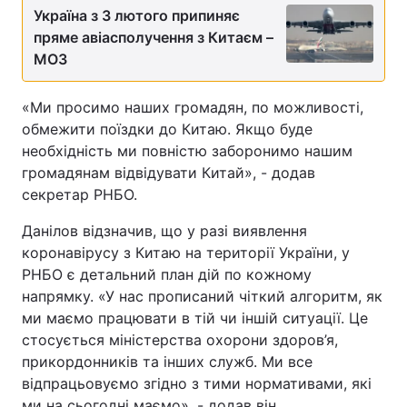
Україна з 3 лютого припиняє
пряме авіасполучення з Китаєм –
МОЗ
«Ми просимо наших громадян, по можливості,
обмежити поїздки до Китаю. Якщо буде
необхідність ми повністю заборонимо нашим
громадянам відвідувати Китай», - додав
секретар РНБО.
Данілов відзначив, що у разі виявлення
коронавірусу з Китаю на території України, у
РНБО є детальний план дій по кожному
напрямку. «У нас прописаний чіткий алгоритм, як
ми маємо працювати в тій чи іншій ситуації. Це
стосується міністерства охорони здоров’я,
прикордонників та інших служб. Ми все
відпрацьовуємо згідно з тими нормативами, які
ми на сьогодні маємо», - додав він.