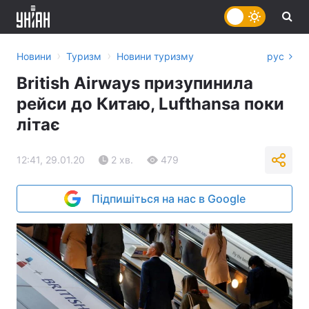
›
›
Новини
Туризм
Новини туризму
рус
British Airways призупинила
рейси до Китаю, Lufthansa поки
літає
12:41, 29.01.20
2 хв.
479
Підпишіться на нас в Google