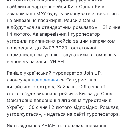
найближчі чартерні рейси Київ-Санья-Київ
авіакомпанії МАУ будуть виконуватися виключно
на вивезення пасажирів. Рейси з Саньї
відбудуться за стандартним розкладом - 31 січня
і 4 лютого. Авіаперевізник і туроператор
узгодили припинення рейсів за цим напрямком
попередньо до 24.02.2020 і остаточної
нормалізації ситуації», - зауважили в компанії у
відповідь на запит УНІАН.
Раніше український туроператор Join UP!
анонсував
повернення
своїх туристів з
китайського острова Хайнань. «29 січня і 1
лютого буде виконано рейси із Києва до Саньї.
Орієнтовне повернення літаків із туристами в
Україну – 30 січня і 2 лютого відповідно. Розклад
узгоджується», - йдеться на сайті туроператора.
Як повідомляв УНІАН, про спалах пневмонії