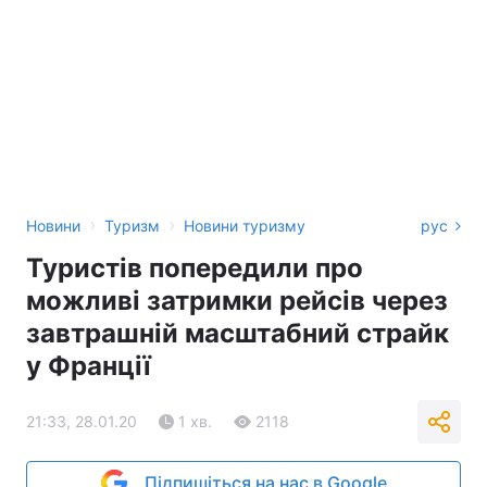
›
›
Новини
Туризм
Новини туризму
рус
Туристів попередили про
можливі затримки рейсів через
завтрашній масштабний страйк
у Франції
21:33, 28.01.20
1 хв.
2118
Підпишіться на нас в Google