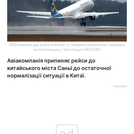
МАУ виконає два рейси в Китай та поверне українських громадян
на батьківщину / Ілюстрація REUTERS
Авіакомпанія припиняє рейси до
китайського міста Саньї до остаточної
нормалізації ситуації в Китаї.
Реклама
ad