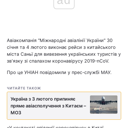
Авіакомпанія "Міжнародні авіалінії України" 30
січня та 4 лютого виконає рейси з китайського
міста Саньї для вивезення українських туристів у
зв'язку зі спалахом коронавірусу 2019-nCoV.
Про це УНІАН повідомили у прес-службі МАУ.
ЧИТАЙТЕ ТАКОЖ
Україна з 3 лютого припиняє
пряме авіасполучення з Китаєм –
МОЗ
«У контексті епідемії коронавірусу в Китаї