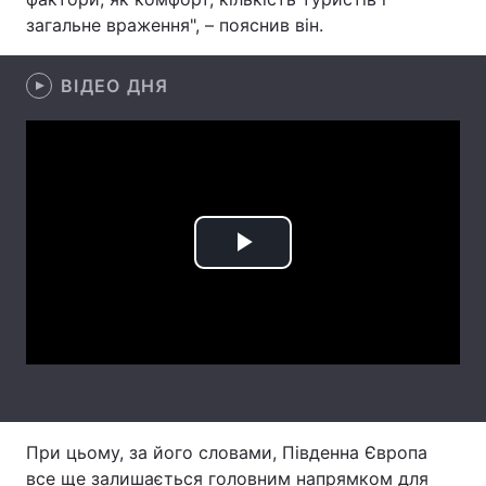
загальне враження", – пояснив він.
Лонгріди
ВІДЕО ДНЯ
Відео з Youtube
Статті
Інтерв'ю
Думки
Архів
Вакансії
Контакти
Play
Послуги
Video
При цьому, за його словами, Південна Європа
все ще залишається головним напрямком для