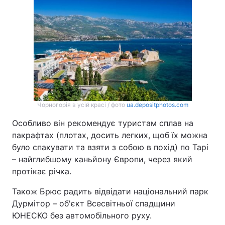
Чорногорія в усій красі / фото
ua.depositphotos.com
Особливо він рекомендує туристам сплав на
пакрафтах (плотах, досить легких, щоб їх можна
було спакувати та взяти з собою в похід) по Тарі
– найглибшому каньйону Європи, через який
протікає річка.
Також Брюс радить відвідати національний парк
Дурмітор – об'єкт Всесвітньої спадщини
ЮНЕСКО без автомобільного руху.