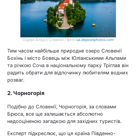
Ощеро Блед в Словенії / фото
ua.depositphotos.com
Тим часом найбільше природне озеро Словенії
Бохінь і місто Бовець між Юліанськими Альпами
та річкою Соча в національному парку Тріглав він
радить обрати для відпочинку любителям водних
розваг.
2. Чорногорія
Подібно до Словенії, Чорногорія, за словами
Брюса, все ще залишається абсолютно
недооціненою загадкою для західних туристів.
Експерт підкреслює, що ця країна Південно-