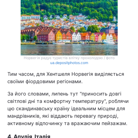
Норвегія радує туристів влітку прохолодою / фото
ua.depositphotos.com
Тим часом, для Хентшеля Норвегія виділяється
своїми фіордовими регіонами.
За його словами, липень тут "приносить довгі
світлові дні та комфортну температуру", роблячи
цю скандинавську країну ідеальним місцем для
мандрівників, які віддають перевагу природі,
активному відпочинку та вражаючим пейзажам.
4. Апулія, Італія