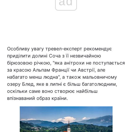
ad
Особливу увагу тревел-експерт рекомендує
приділити долині Соча з її незвичайною
бірюзовою річкою, "яка анітрохи не поступається
за красою Альпам Франції чи Австрії, але
набагато менш людна", а також мальовничому
озеру Блед, яке в липні є більш багатолюдним,
оскільки саме воно створює найбільш
впізнаваний образ країни.