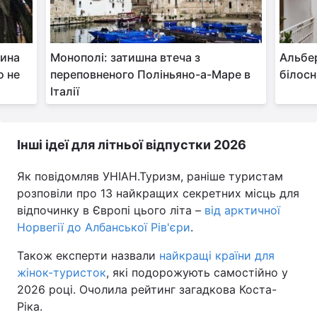
лина
Монополі: затишна втеча з
Альбе
о не
переповненого Поліньяно-а-Маре в
білосн
Італії
Інші ідеї для літньої відпустки 2026
Як повідомляв УНІАН.Туризм, раніше туристам
розповіли про 13 найкращих секретних місць для
відпочинку в Європі цього літа –
від арктичної
Норвегії до Албанської Рів'єри
.
Також експерти назвали
найкращі країни для
жінок-туристок
, які подорожують самостійно у
2026 році. Очолила рейтинг загадкова Коста-
Ріка.