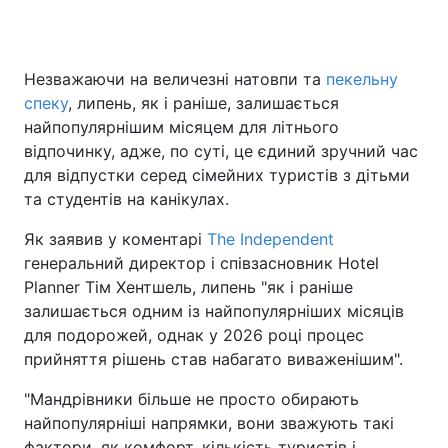
Незважаючи на величезні натовпи та
пекельну
Головна
Війна
спеку
, липень, як і раніше, залишається
найпопулярнішим місяцем для літнього
Україна
Політика
відпочинку, адже, по суті, це єдиний зручний час
для відпустки серед сімейних туристів з дітьми
Економіка
Світ
та студентів на канікулах.
Спорт
Наука
Як заявив у коментарі
The Independent
генеральний директор і співзасновник Hotel
Техно і зв'язок
Лайт
Planner Тім Хентшель, липень "як і раніше
Зброя
Інциденти
залишається одним із найпопулярніших місяців
для подорожей, однак у 2026 році процес
Здоров'я
Туризм
прийняття рішень став набагато виваженішим".
Цікавинки
Погода
"Мандрівники більше не просто обирають
найпопулярніші напрямки, вони зважують такі
Екологія
Регіони
фактори, як комфорт, кількість туристів і