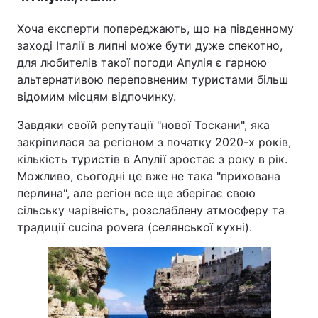
Хоча експерти попереджають, що на південному
заході Італії в липні може бути дуже спекотно,
для любителів такої погоди Апулія є гарною
альтернативою переповненим туристами більш
відомим місцям відпочинку.
Завдяки своїй репутації "нової Тоскани", яка
закріпилася за регіоном з початку 2020-х років,
кількість туристів в Апулії зростає з року в рік.
Можливо, сьогодні це вже не така "прихована
перлина", але регіон все ще зберігає свою
сільську чарівність, розслаблену атмосферу та
традиції cucina povera (селянської кухні).