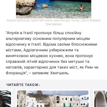
Апулія пропонує туристам пляжі, архітектуру та їжу / фото Марина
Григоренко
"Апулія в Італії пропонує більш спокійну
альтернативу основним популярним місцям
відпочинку в Італії. Відома своїми білосніжними
містами, Адріатичним узбережжям та
винятковою місцевою кухнею, вона пропонує
справжній літній відпочинок без метушні та
натовпів, характерних для таких міст, як Рим чи
Флоренція", – запевняє Хентшель.
ЧИТАЙТЕ ТАКОЖ: