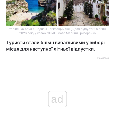
Італійська Апулія – одне з найкращих місць для відпустки в липні
2026 року / колаж УНІАН, фото Марини Григоренко
Туристи стали більш вибагливими у виборі
місця для наступної літньої відпустки.
Реклама
ad