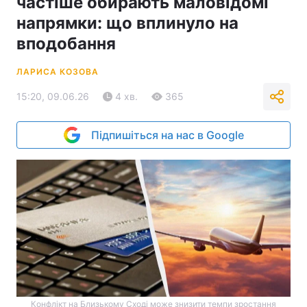
частіше обирають маловідомі
напрямки: що вплинуло на
вподобання
ЛАРИСА КОЗОВА
15:20, 09.06.26
4 хв.
365
Підпишіться на нас в Google
Конфлікт на Близькому Сході може знизити темпи зростання