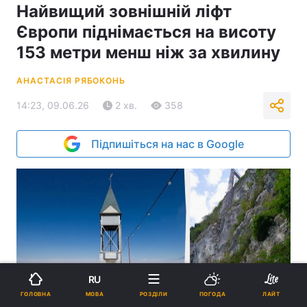
Найвищий зовнішній ліфт
Європи піднімається на висоту
153 метри менш ніж за хвилину
АНАСТАСІЯ РЯБОКОНЬ
14:23, 09.06.26
2 хв.
358
Підпишіться на нас в Google
RU
МОВА
ГОЛОВНА
РОЗДІЛИ
ПОГОДА
ЛАЙТ