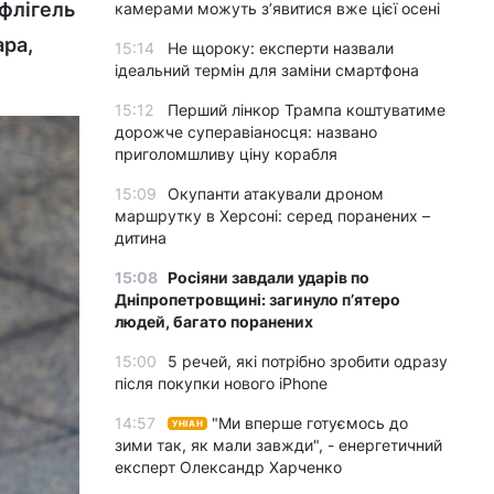
 флігель
камерами можуть з’явитися вже цієї осені
ара,
15:14
Не щороку: експерти назвали
ідеальний термін для заміни смартфона
15:12
Перший лінкор Трампа коштуватиме
дорожче суперавіаносця: названо
приголомшливу ціну корабля
15:09
Окупанти атакували дроном
маршрутку в Херсоні: серед поранених –
дитина
15:08
Росіяни завдали ударів по
Дніпропетровщині: загинуло пʼятеро
людей, багато поранених
15:00
5 речей, які потрібно зробити одразу
після покупки нового iPhone
14:57
"Ми вперше готуємось до
УНІАН
зими так, як мали завжди", - енергетичний
експерт Олександр Харченко