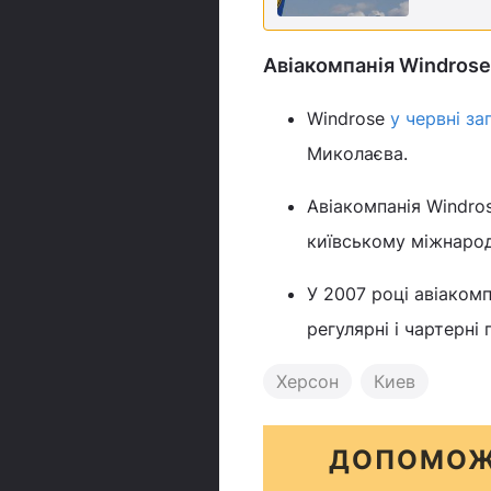
Авіакомпанія Windrose
Windrose
у червні з
Миколаєва.
Авіакомпанія Windrose
київському міжнарод
У 2007 році авіаком
регулярні і чартерні 
Херсон
Киев
ДОПОМОЖ