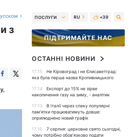
русском
RU
+39
ПОСЛУГИ
и з
ПІДТРИМАЙТЕ НАС
ОСТАННІ НОВИНИ
17:15
Не Кіровоград і не Єлисаветград:
яка була перша назва Кропивницького
17:14
Експорт до 15% не зірве
у,
накопичення газу на зиму, - аналітик
17:13
В Італії через спеку популярні
пам'ятки працюватимуть довше:
оприлюднено новий графік
17:10
7 серпня: церковне свято сьогодні,
чому потрібно обов’язково подати