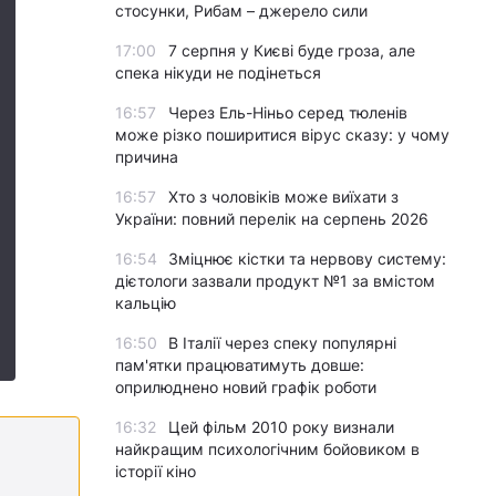
стосунки, Рибам – джерело сили
17:00
7 серпня у Києві буде гроза, але
спека нікуди не подінеться
16:57
Через Ель-Ніньо серед тюленів
може різко поширитися вірус сказу: у чому
причина
16:57
Хто з чоловіків може виїхати з
України: повний перелік на серпень 2026
16:54
Зміцнює кістки та нервову систему:
дієтологи зазвали продукт №1 за вмістом
кальцію
16:50
В Італії через спеку популярні
пам'ятки працюватимуть довше:
оприлюднено новий графік роботи
16:32
Цей фільм 2010 року визнали
найкращим психологічним бойовиком в
історії кіно