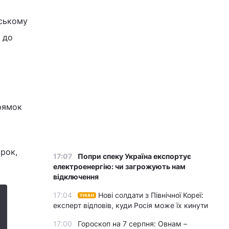
вському
 до
прямок
орок,
17:07
Попри спеку Україна експортує
електроенергію: чи загрожують нам
відключення
17:04
Нові солдати з Північної Кореї:
УНІАН
експерт відповів, куди Росія може їх кинути
17:00
Гороскоп на 7 серпня: Овнам –