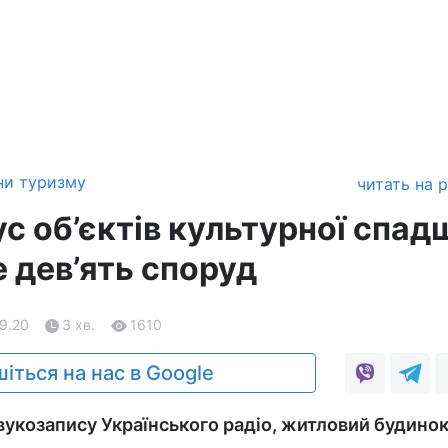
ни туризму
читать на 
ус об’єктів культурної спа
 дев’ять споруд
09.20
3 хв.
1610
іться на нас в Google
вукозапису Українського радіо, житловий будинок