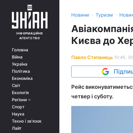
›
›
Новини
Туризм
Нови
Авіакомпані
ІНФОРМАЦІЙНЕ
Києва до Хе
АГЕНТСТВО
Головна
Павло Степанець
Війна
10:46, 3
Україна
Підпиш
Політика
Економіка
Світ
Рейс виконуватиметься 
Екологія
четвер і суботу.
Регіони
Спорт
Наука
Техно і зв'язок
Лайт