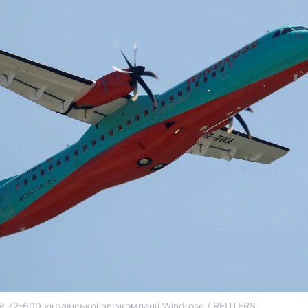
R 72-600 української авіакомпанії Windrose / REUTERS