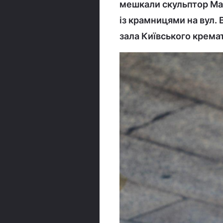
мешкали скульптор Мак
із крамницями на вул. 
зала Київського крема