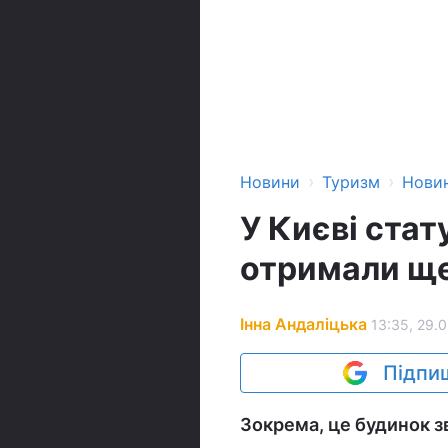
›
›
Новини
Туризм
Нови
У Києві стат
отримали ще
Інна Андаліцька
13:35, 29.
Підпиш
Зокрема, це будинок з