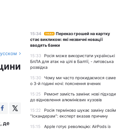
15:34
Переказ грошей на картку
УНІАН
стає викликом: які незвичні новації
вводять банки
русском
15:33
Росія може використати українські
БпЛА для атак на цілі в Балтії, - литовська
дщини
розвідка
15:30
Чому ми часто прокидаємося саме
о 3-й годині ночі: пояснення вчених
15:25
Ремонт замість заміни: нові підходи
до відновлення алюмінієвих кузовів
15:22
Росія терміново шукає заміну своїм
"Іскандерам": експерт вказав причину
, де
15:15
Apple готує революцію: AirPods із