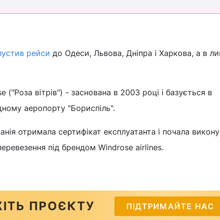
апустив рейси
до Одеси, Львова, Дніпра і Харкова, а в ли
 ("Роза вітрів") - заснована в 2003 році і базується в
ному аеропорту "Бориспіль".
панія отримала сертифікат експлуатанта і почала викон
перевезення під брендом Windrose airlines.
ІТЬ ПРОЄКТУ
ПІДТРИМАЙТЕ НАС