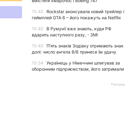
вмістити хмарочос і Boeing 747
15:40
Rockstar анонсувала новий трейлер і
геймплей GTA 6 – його покажуть на Netflix
15:40
В Румунії вже знають, куди РФ
вдарить наступного разу, - ЗМІ
15:40
П’ять знаків Зодіаку отримають знак
долі: число ангела 8/6 принесе їм удачу
15:34
Українець у Німеччині шпигував за
оборонним підприємством, його затримали
Реклама