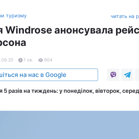
ни туризму
читать на 
я Windrose анонсувала рейс
рсона
0.09.20
1 хв.
904
іться на нас в Google
5 разів на тиждень: у понеділок, вівторок, серед