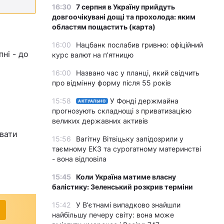
16:30
7 серпня в Україну прийдуть
довгоочікувані дощі та прохолода: яким
областям пощастить (карта)
16:00
Нацбанк послабив гривню: офіційний
пні - до
курс валют на п’ятницю
16:00
Названо час у планці, який свідчить
про відмінну форму після 55 років
15:58
У Фонді держмайна
АКТУАЛЬНО
прогнозують складнощі з приватизацією
великих державних активів
увати
15:56
Вагітну Вітвіцьку запідозрили у
таємному ЕКЗ та сурогатному материнстві
- вона відповіла
15:45
Коли Україна матиме власну
балістику: Зеленський розкрив терміни
15:42
У Вʼєтнамі випадково знайшли
найбільшу печеру світу: вона може