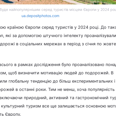
т буде найпопулярнішим серед туристів місцем Європи у 2024 роц
ua.depositphotos.com
ою країною Європи серед туристів у 2024 році. До так
n, які за допомогою штучного інтелекту проаналізувал
дорожі в соціальних мережах в період з січня по жовт
 всього в рамках дослідження було проаналізовано пона
ризм, щоб визначити мотивацію людей до подорожей. В
вили глобальну тенденцію до більш експериментальних 
рожей в останні роки. Тим не менш, хоча популярність
включаючи природний, активний та гастрономічний ту
у, культурний туризм все ще залишається основною мот
ють Європу.