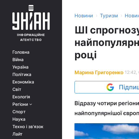
›
›
Новини
Туризм
Нови
ШІ спрогнозу
ІНФОРМАЦІЙНЕ
найпопулярн
АГЕНТСТВО
році
Головна
Війна
Україна
Марина Григоренко
12:42,
Політика
Економіка
Підпиш
Світ
Екологія
Відразу чотири регіони
Регіони
Спорт
найпопулярнішої європ
Наука
Техно і зв'язок
Лайт