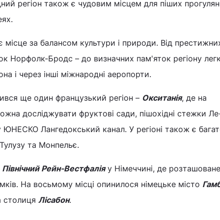
дний регіон також є чудовим місцем для піших прогулян
еях.
є місце за балансом культури і природи. Від престижни
ок Норфолк-Бродс – до визначних пам'яток регіону ле
она і через інші міжнародні аеропорти.
нився ще один французький регіон –
Окситанія
, де на
 можна досліджувати фруктові сади, пішохідні стежки Ле
у ЮНЕСКО Лангедокський канал. У регіоні також є бага
Тулузу та Монпельє.
Північний Рейн-Вестфалія
у Німеччині, де розташоване
замків. На восьмому місці опинилося німецьке місто
Гам
а столиця
Лісабон
.