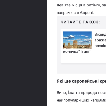
дев'яте місця в ретінгу,
напрямків в Європі.
ЧИТАЙТЕ ТАКОЖ:
Вікенд в Кельні: від
Вікенд
класики під
вража
знаменитим готичним
розкі
 яскравих вечірок в ЛГБТ-
конячка" Італії
Які ще європейські кр
Вино, Їжа та природа пос
найпопулярніших напрямк