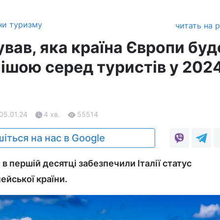
ни туризму
читать на 
вав, яка країна Європи буд
ішою серед туристів у 202
 05.01.24
4 хв.
55514
іться на нас в Google
 в першій десятці забезпечили Італії статус
ейської країни.