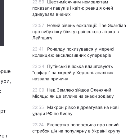
23:59
Шестимісячним немовлятам
показали павуків і квіти: реакція очей
здивувала вчених
23:57
Новий рівень ескалації: The Guardian
про вибухівку біля українського літака в
Лейпцигу
23:41
Роналду похизувався у мережі
колекцією ексклюзивних суперкарів
23:34
Путінські війська влаштовують
ерше
"сафарі" на людей у Херсоні: аналітик
назвала причину
тури,
23:09
Над Землею зійшов Оленячий
х
Місяць: як це вплине на знаки зодіаку
22:55
Макрон різко відреагував на нові
орт
удари РФ по Києву
22:24
Експертка попередила про новий
стрибок цін на популярну в Україні крупу
е і