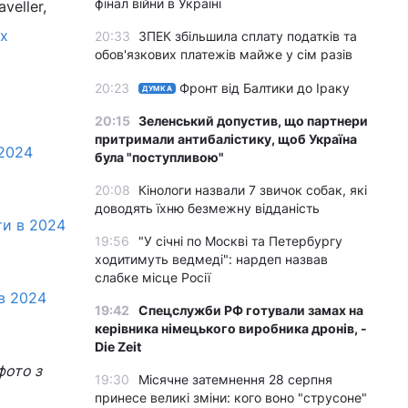
фінал війни в Україні
veller,
х
20:33
ЗПЕК збільшила сплату податків та
обов'язкових платежів майже у сім разів
20:23
Фронт від Балтики до Іраку
ДУМКА
20:15
Зеленський допустив, що партнери
притримали антибалістику, щоб Україна
 2024
була "поступливою"
20:08
Кінологи назвали 7 звичок собак, які
доводять їхню безмежну відданість
ти в 2024
19:56
"У січні по Москві та Петербургу
ходитимуть ведмеді": нардеп назвав
слабке місце Росії
в 2024
19:42
Спецслужби РФ готували замах на
керівника німецького виробника дронів, -
Die Zeit
фото з
19:30
Місячне затемнення 28 серпня
принесе великі зміни: кого воно "струсоне"