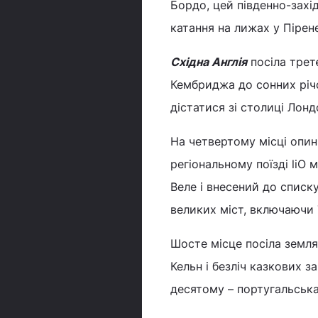
Бордо, цей південно-захі
катання на лижах у Пірен
Східна Англія
посіла трет
Кембриджа до сонних річ
дістатися зі столиці Лонд
На четвертому місці опи
регіональному поїзді liO
Веле і внесений до списк
великих міст, включаючи 
Шосте місце посіла земля
Кельн і безліч казкових 
десятому – португальськ