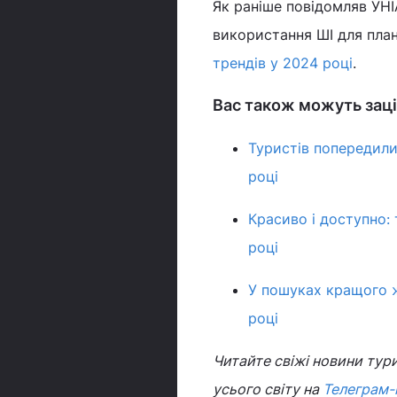
Як раніше повідомляв УНІ
використання ШІ для пла
трендів у 2024 році
.
Вас також можуть заці
Туристів попередили
році
Красиво і доступно: 
році
У пошуках кращого ж
році
Читайте свіжі новини тури
усього світу на
Телеграм-