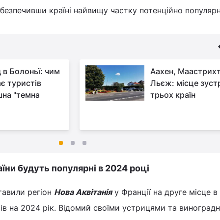
 забезпечивши країні найвищу частку потенційно популяр
 в Болоньї: чим
Аахен, Маастрихт
є туристів
Льєж: місце зустр
шна "темна
трьох країн
аїни будуть популярні в 2024 році
тавили регіон
Нова Аквітанія
у Франції на друге місце в
ів на 2024 рік. Відомий своїми устрицями та виноград