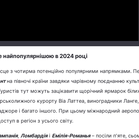
Video
е найпопулярнішою в 2024 році
місце з чотирма потенційно популярними напрямками. П
онт
на півночі країни завдяки чарівному поєднанню куль
Туристів тут можуть зацікавити щорічний ярмарок біли
гірськолижного курорту Віа Латтеа, виноградники Ланге,
аджоре і багато іншого. При цьому міжнародний аероп
ступ в регіон з усього світу.
ампанія
,
Ломбардія
і
Емілія-Романья
– посіли п'яте, сьом