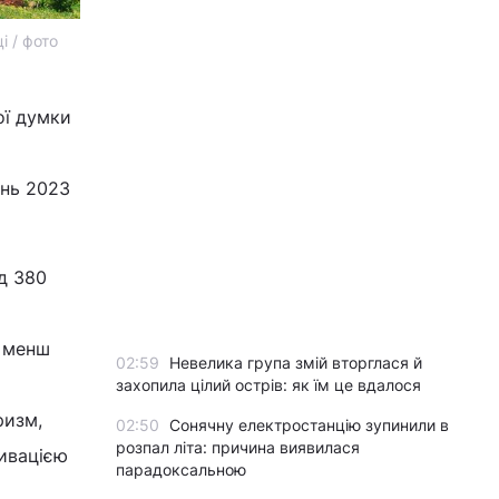
і / фото
ої думки
и
ень 2023
д 380
і менш
02:59
Невелика група змій вторглася й
захопила цілий острів: як їм це вдалося
ризм,
02:50
Сонячну електростанцію зупинили в
розпал літа: причина виявилася
ивацією
парадоксальною