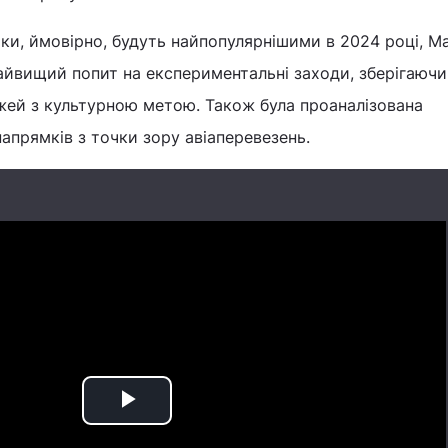
мки, ймовірно, будуть найпопулярнішими в 2024 році, Ma
найвищий попит на експериментальні заходи, зберігаючи
жей з культурною метою. Також була проаналізована
апрямків з точки зору авіаперевезень.
Play