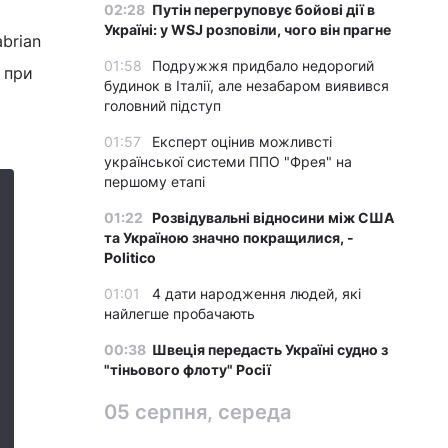
02:28
Путін перегруповує бойові дії в
Україні: у WSJ розповіли, чого він прагне
brian
01:58
Подружжя придбало недорогий
 при
будинок в Італії, але незабаром виявився
головний підступ
01:57
Експерт оцінив можливсті
української системи ППО "Фрея" на
першому етапі
01:22
Розвідувальні відносини між США
та Україною значно покращилися, -
Politico
01:01
4 дати народження людей, які
найлегше пробачають
00:38
Швеція передасть Україні судно з
"тіньового флоту" Росії
05 серпня, середа