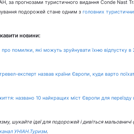
АН, за прогнозами туристичного видання Conde Nast Tra
нування подорожей стане одним з
головних туристични
кавити новини:
 про помилки, які можуть зруйнувати їхню відпустку в
тревел-експерт назвав країни Європи, куди варто поїха
иття: названо 10 найкращих міст Європи для переїзду 
зму, шукайте ідеї для подорожей і дивіться мальовничі 
канал УНІАН.Туризм
.