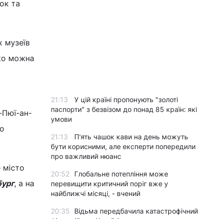
ок та
х музеїв
гко можна
21:13
У цій країні пропонують "золоті
паспорти" з безвізом до понад 85 країн: які
-Пюї-ан-
умови
то
21:13
П'ять чашок кави на день можуть
бути корисними, але експерти попередили
про важливий нюанс
 місто
20:52
Глобальне потепління може
бург
, а на
перевищити критичний поріг вже у
найближчі місяці, - вчений
20:35
Відьма передбачила катастрофічний