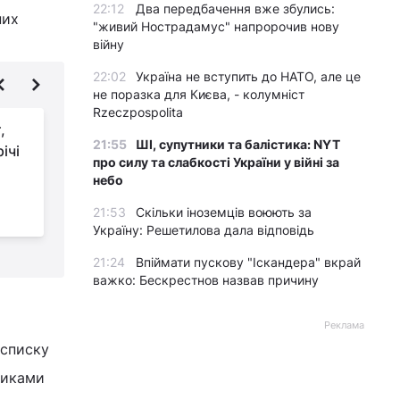
22:12
Два передбачення вже збулись:
них
"живий Нострадамус" напророчив нову
війну
22:02
Україна не вступить до НАТО, але це
не поразка для Києва, - колумніст
Rzeczpospolita
,
Вікенд в Кельні: від
21:55
ШІ, супутники та балістика: NYT
ічі
класики під
про силу та слабкості України у війні за
знаменитим готичним
небо
собором до яскравих вечірок в ЛГБТ-
к
21:53
Скільки іноземців воюють за
кварталі
Україну: Решетилова дала відповідь
21:24
Впіймати пускову "Іскандера" вкрай
важко: Бескрестнов назвав причину
Реклама
 списку
никами