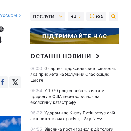
русском
RU
+25
ПОСЛУГИ
е
ПІДТРИМАЙТЕ НАС
4
ОСТАННІ НОВИНИ
06:00
6 серпня: церковне свято сьогодні,
яка прикмета на Яблучний Спас обіцяє
щастя
05:54
У 1970 році спроба захистити
природу в США перетворилася на
екологічну катастрофу
05:32
Ударами по Києву Путін рятує свій
авторитет в очах росіян, - Sky News
04:55
Вівсянка проти граноли: дієтологи