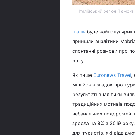
Італійський регіон П'ємон
Італія
буде найпопулярніш
прийшли аналітики Mabria
спонтанні розмови про по
року.
Як пише
Euronews Travel
,
мільйонів згадок про ту
результаті аналітики вия
традиційних мотивів подо
небанальних подорожей, 
зросла на 8% з 2019 рок
для туристів, які відвіду