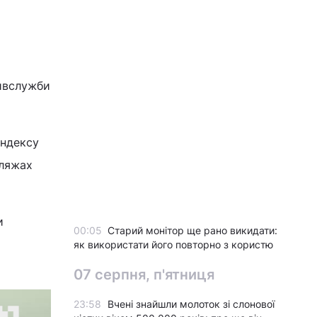
живслужби
індексу
пляжах
и
00:05
Старий монітор ще рано викидати:
як використати його повторно з користю
07 серпня, п'ятниця
23:58
Вчені знайшли молоток зі слонової