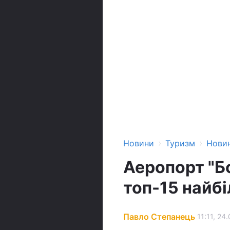
›
›
Новини
Туризм
Нови
Аеропорт "Б
топ-15 найб
Павло Степанець
11:11, 24