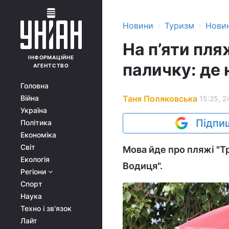
›
›
Новини
Туризм
Нови
На п’яти пл
ІНФОРМАЦІЙНЕ
паличку: де 
АГЕНТСТВО
Головна
Таня Поляковська
Війна
15:25, 2
Україна
Підпиш
Політика
Економіка
Світ
Мова йде про пляжі "Тр
Екологія
Водиця".
Регіони
Спорт
Наука
Техно і зв'язок
Лайт