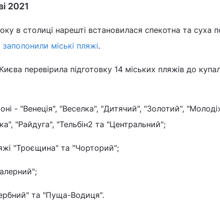
ві 2021
оку в столиці нарешті встановилася спекотна та суха п
а
заполонили міські пляжі
.
єва перевірила підготовку 14 міських пляжів до купа
ні - "Венеція", "Веселка", "Дитячий", "Золотий", "Молоді
а", "Райдуга", "Тельбін2 та "Центральний";
яжі "Троєщина" та "Чорторий";
Галерний";
ербний" та "Пуща-Водиця".