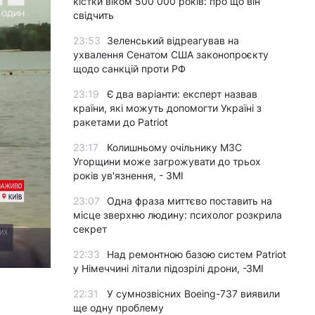
кістки віком 500 000 років: про що він
свідчить
23:53
Зеленський відреагував на
ухвалення Сенатом США законопроєкту
щодо санкцій проти РФ
23:19
Є два варіанти: експерт назвав
країни, які можуть допомогти Україні з
ракетами до Patriot
23:17
Колишньому очільнику МЗС
Угорщини може загрожувати до трьох
років ув'язнення, - ЗМІ
23:07
Одна фраза миттєво поставить на
місце зверхню людину: психолог розкрила
секрет
22:33
Над ремонтною базою систем Patriot
у Німеччині літали підозрілі дрони, -ЗМІ
22:31
У сумнозвісних Boeing-737 виявили
ще одну проблему