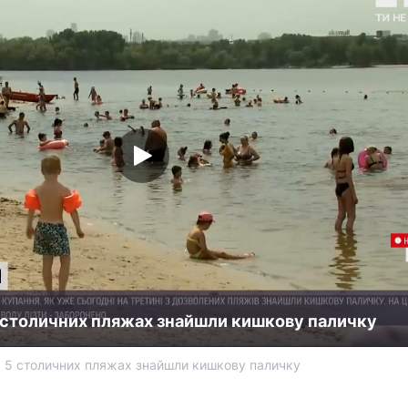
5 столичних пляжах знайшли кишкову паличку
 5 столичних пляжах знайшли кишкову паличку