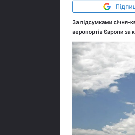
Підпиш
За підсумками січня-к
аеропортів Європи за к