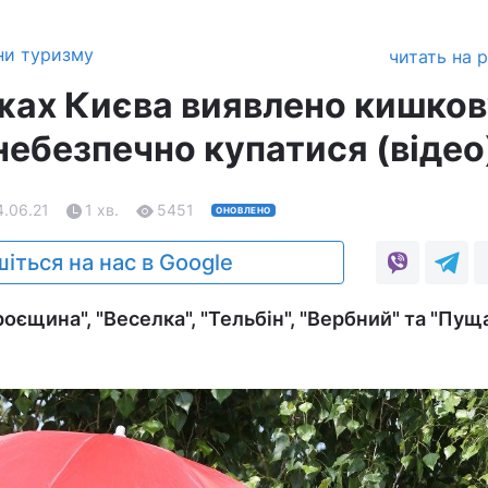
ни туризму
читать на 
яжах Києва виявлено кишко
небезпечно купатися (відео
4.06.21
1 хв.
5451
ОНОВЛЕНО
іться на нас в Google
оєщина", "Веселка", "Тельбін", "Вербний" та "Пущ