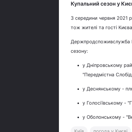
Купальний сезон у Киє
З середини червня 2021 р
тож жителі та гості Києв
Держпродспоживслужба Ки
сезону:
у Дніпровському райо
"Передмістна Слобідк
у Деснянському - пл
у Голосіївському - "
у Оболонському - "В
Київ
погода у Києві