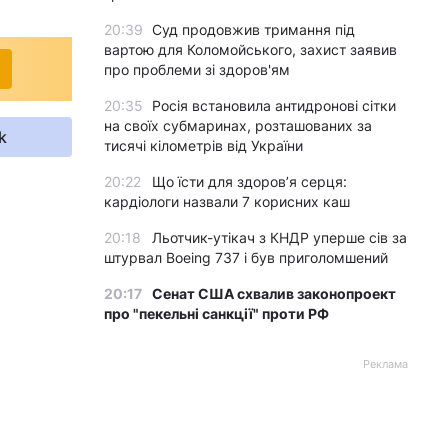
20:39
Суд продовжив тримання під
вартою для Коломойського, захист заявив
про проблеми зі здоров'ям
20:35
Росія встановила антидронові сітки
на своїх субмаринах, розташованих за
k
тисячі кілометрів від України
20:22
Що їсти для здоров’я серця:
кардіологи назвали 7 корисних каш
20:18
Льотчик-утікач з КНДР уперше сів за
штурвал Boeing 737 і був приголомшений
20:17
Сенат США схвалив законопроект
про "пекельні санкції" проти РФ
Реклама