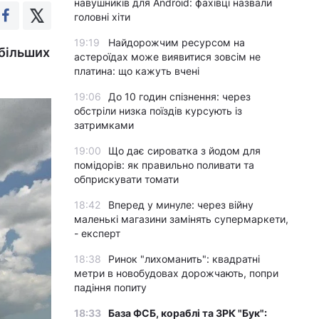
навушників для Android: фахівці назвали
головні хіти
19:19
Найдорожчим ресурсом на
йбільших
астероїдах може виявитися зовсім не
платина: що кажуть вчені
19:06
До 10 годин спізнення: через
обстріли низка поїздів курсують із
затримками
19:00
Що дає сироватка з йодом для
помідорів: як правильно поливати та
обприскувати томати
18:42
Вперед у минуле: через війну
маленькі магазини замінять супермаркети,
- експерт
18:38
Ринок "лихоманить": квадратні
метри в новобудовах дорожчають, попри
падіння попиту
18:33
База ФСБ, кораблі та ЗРК "Бук":