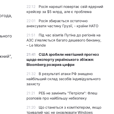
22:12
Росія нарешті повертає свій ядерний
крейсер за $5 млрд, але є проблема
огода,
22:01
Росія збирається остаточно
анексувати частину Грузії, - країни НАТО
21:51
Під час візитів Путіна до регіонів на
льного
АЗС з’являється багато дешевого бензину,
– Le Monde
21:41
США зробили невтішний прогноз
жний",
щодо експорту українського збіжжя:
Bloomberg розкрив цифри
21:32
В результаті атаки РФ знищено
найбільший склад засобів індивідуального
захисту
21:21
РЕБ не замінить "Петріоти": Флеш
розповів про найбільшу небезпеку
21:20
Що станеться з комп’ютером, якщо
тривалий час не оновлювати Windows