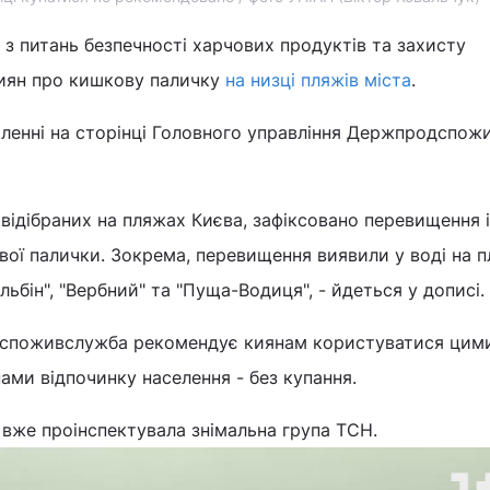
з питань безпечності харчових продуктів та захисту
иян про кишкову паличку
на низці пляжів міста
.
мленні на сторінці Головного управління Держпродспо
 відібраних на пляжах Києва, зафіксовано перевищення 
ої палички. Зокрема, перевищення виявили у воді на 
ельбін", "Вербний" та "Пуща-Водиця", - йдеться у дописі.
одспоживслужба рекомендує киянам користуватися цим
ми відпочинку населення - без купання.
 вже проінспектувала знімальна група ТСН.