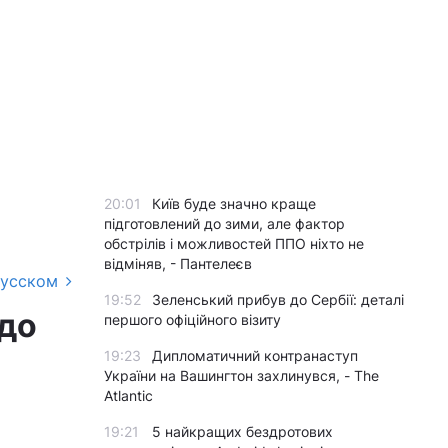
20:01
Київ буде значно краще
підготовлений до зими, але фактор
обстрілів і можливостей ППО ніхто не
відміняв, - Пантелеєв
русском
19:52
Зеленський прибув до Сербії: деталі
 до
першого офіційного візиту
19:23
Дипломатичний контранаступ
України на Вашингтон захлинувся, - The
Atlantic
19:21
5 найкращих бездротових