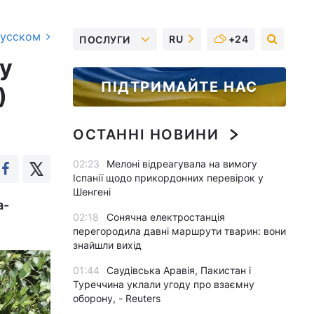
русском
RU
+24
ПОСЛУГИ
ву
ПІДТРИМАЙТЕ НАС
)
ОСТАННІ НОВИНИ
02:23
Мелоні відреагувала на вимогу
Іспанії щодо прикордонних перевірок у
Шенгені
а-
02:18
Сонячна електростанція
перегородила давні маршрути тварин: вони
знайшли вихід
01:44
Саудівська Аравія, Пакистан і
Туреччина уклали угоду про взаємну
оборону, - Reuters