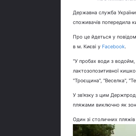
Державна служба України 
споживачів попередила к
Про це йдеться у повідо
в м. Києві у
Facebook
.
"У пробах води з водойм,
лактозопозитивної кишков
"Троєщина", "Веселка", "Т
У зв’язку з цим Держпр
пляжами виключно як зона
Один зі столичних пляжів