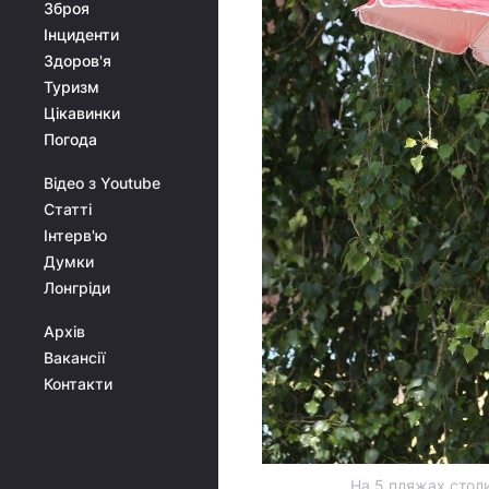
Зброя
Інциденти
Здоров'я
Туризм
Цікавинки
Погода
Відео з Youtube
Статті
Інтерв'ю
Думки
Лонгріди
Архів
Вакансії
Контакти
На 5 пляжах столи