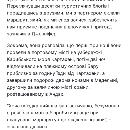
Переглянувши десятки туристичних блогів і
порадившись з друзями, ми з партнером склали
маршрут, який, як ми сподівалися, забезпечить
нам приємне поєднання відпочинку і пригод", –
зазначила Дженніфер.
Зокрема, вона розповіла, що перші три ночі вони
провели в портовому місті на узбережжі
Карибського моря Картахені, потім дві ночі
відпочивали на пляжному острові Бару
приблизно за годину їзди від Картахени, а
завершили подорож двома ночами в Медельїні,
другому за величиною місті країни,
розташованому в Андах.
"Хоча поїздка вийшла фантастичною, безумовно
є речі, які я могла б зробити краще при
плануванні маршруту і дослідженні країни", –
зізналася дівчина.