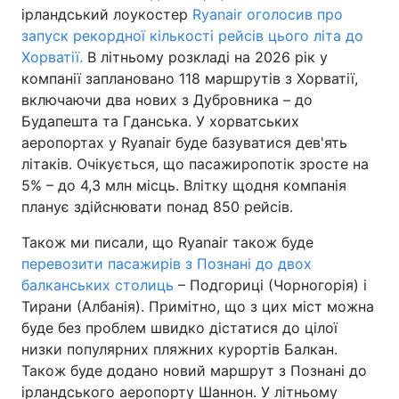
ірландський лоукостер
Ryanair оголосив про
запуск рекордної кількості рейсів цього літа до
Хорватії.
В літньому розкладі на 2026 рік у
компанії заплановано 118 маршрутів з Хорватії,
включаючи два нових з Дубровника – до
Будапешта та Гданська. У хорватських
аеропортах у Ryanair буде базуватися дев'ять
літаків. Очікується, що пасажиропотік зросте на
5% – до 4,3 млн місць. Влітку щодня компанія
планує здійснювати понад 850 рейсів.
Також ми писали, що Ryanair також буде
перевозити пасажирів з Познані до двох
балканських столиць
– Подгориці (Чорногорія) і
Тирани (Албанія). Примітно, що з цих міст можна
буде без проблем швидко дістатися до цілої
низки популярних пляжних курортів Балкан.
Також буде додано новий маршрут з Познані до
ірландського аеропорту Шаннон. У літньому