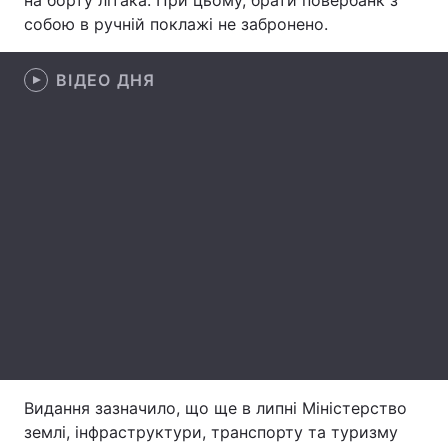
на борту літака. При цьому, брати повербанк з
собою в ручній поклажі не забронено.
Лонгріди
ВІДЕО ДНЯ
Відео з Youtube
Статті
Інтерв'ю
Думки
Архів
Вакансії
Контакти
Послуги
Видання зазначило, що ще в липні Міністерство
землі, інфраструктури, транспорту та туризму