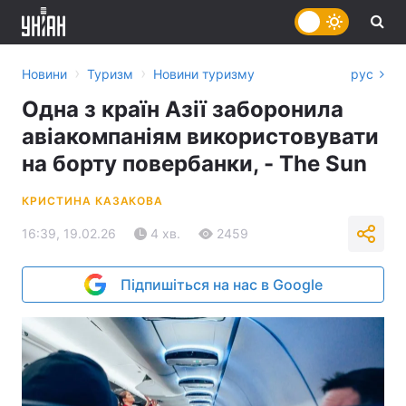
›
›
Новини
Туризм
Новини туризму
рус
Одна з країн Азії заборонила
авіакомпаніям використовувати
на борту повербанки, - The Sun
КРИСТИНА КАЗАКОВА
16:39, 19.02.26
4 хв.
2459
Підпишіться на нас в Google