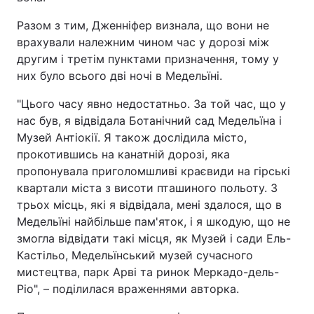
Разом з тим, Дженніфер визнала, що вони не
врахували належним чином час у дорозі між
другим і третім пунктами призначення, тому у
них було всього дві ночі в Медельїні.
"Цього часу явно недостатньо. За той час, що у
нас був, я відвідала Ботанічний сад Медельїна і
Музей Антіокії. Я також дослідила місто,
прокотившись на канатній дорозі, яка
пропонувала приголомшливі краєвиди на гірські
квартали міста з висоти пташиного польоту. З
трьох місць, які я відвідала, мені здалося, що в
Медельїні найбільше пам'яток, і я шкодую, що не
змогла відвідати такі місця, як Музей і сади Ель-
Кастільо, Медельїнський музей сучасного
мистецтва, парк Арві та ринок Меркадо-дель-
Ріо", – поділилася враженнями авторка.