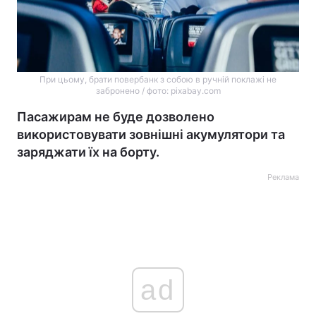
При цьому, брати повербанк з собою в ручній поклажі не
забронено / фото: pixabay.com
Пасажирам не буде дозволено
використовувати зовнішні акумулятори та
заряджати їх на борту.
Реклама
ad