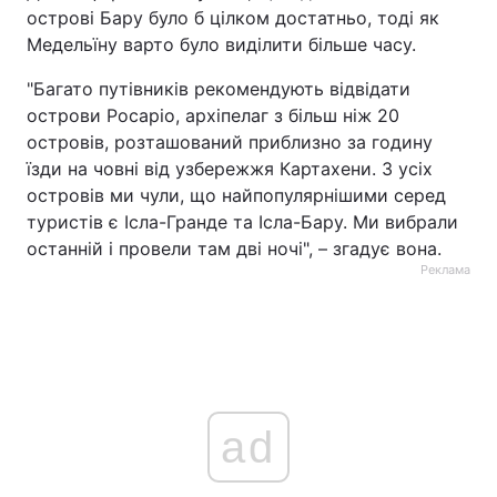
острові Бару було б цілком достатньо, тоді як
Медельїну варто було виділити більше часу.
"Багато путівників рекомендують відвідати
острови Росаріо, архіпелаг з більш ніж 20
островів, розташований приблизно за годину
їзди на човні від узбережжя Картахени. З усіх
островів ми чули, що найпопулярнішими серед
туристів є Ісла-Гранде та Ісла-Бару. Ми вибрали
останній і провели там дві ночі", – згадує вона.
Реклама
ad