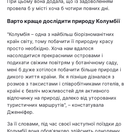
При цьому вона додала, що із задоволенням
провела б у місті хоча б чотири повних дні.
Варто краще дослідити природу Колумбії
"Колумбія – одна з найбільш біорізноманітних
країн світу, тому побачити її природну красу
просто необхідно. Хоча нам вдалося
насолодитися прекрасними островами і
подихати свіжим повітрям у ботанічному саду,
мені б дуже хотілося побачити більше природи і
дикого життя країни. Як я пізніше дізналася з
розмов з таксистами і співробітниками готелів, в
країні є безліч можливостей для активного
відпочинку на природі, далеко від уторованих
туристичних маршрутів", – констатувала
Дженніфер.
За її словами, під час своєї наступної поїздки до
Колумбії вона обов'язково здійснить одноденну