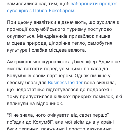
замислилися над тим, щоб
заборонити продаж
сувенірів з Пабло Ескобаром
.
При цьому аналітики відзначають, що зусилля з
промоції колумбійського туризму поступово
окупаються. Мандрівників приваблює пишна
місцева природа, цілорічне тепло, самобутня
культура і слабка місцева валюта.
Американська журналістка Дженніфер Адамс не
змогла встояти перед усім цим і поїхала до
Колумбії зі своїм партнером. Однак пізніше у
своєму блозі для
Business Insider
вона визнала,
що недостатньо підготувалася до подорожі і
тому припустилася кількох прикрих помилок, які
вплинули на відпочинок.
"Я не знала, чого очікувати від своєї першої
поїздки до Колумбії, але мої вісім днів у країні
були теплими, пляжними і просто казковими.