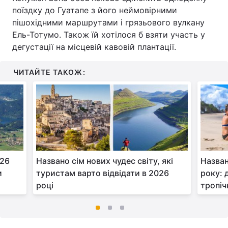
поїздку до Гуатапе з його неймовірними
пішохідними маршрутами і грязьового вулкану
Ель-Тотумо. Також їй хотілося б взяти участь у
дегустації на місцевій кавовій плантації.
ЧИТАЙТЕ ТАКОЖ:
026
Названо сім нових чудес світу, які
Назван
и
туристам варто відвідати в 2026
року: 
році
тропіч