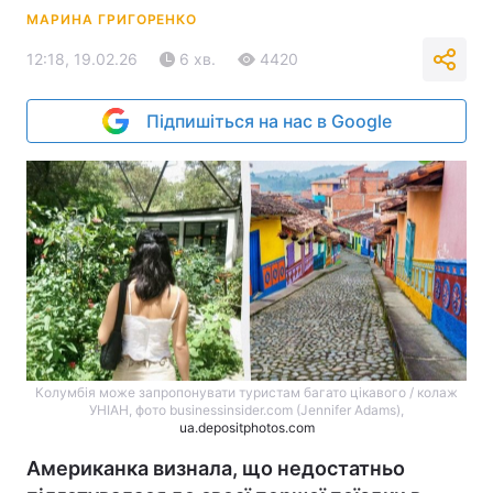
МАРИНА ГРИГОРЕНКО
12:18, 19.02.26
6 хв.
4420
Підпишіться на нас в Google
Колумбія може запропонувати туристам багато цікавого / колаж
УНІАН, фото businessinsider.com (Jennifer Adams),
ua.depositphotos.com
Американка визнала, що недостатньо