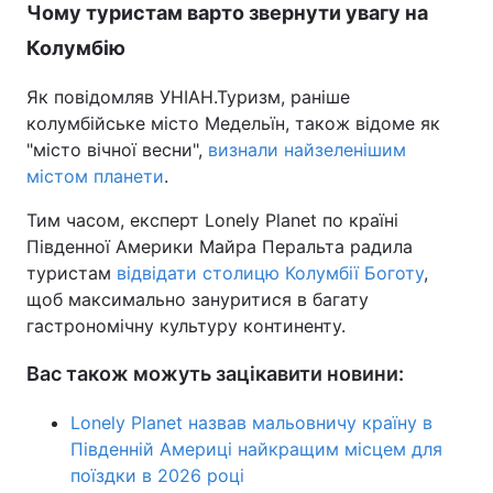
Чому туристам варто звернути увагу на
Колумбію
Як повідомляв УНІАН.Туризм, раніше
колумбійське місто Медельїн, також відоме як
"місто вічної весни",
визнали найзеленішим
містом планети
.
Тим часом, експерт Lonely Planet по країні
Південної Америки Майра Перальта радила
туристам
відвідати столицю Колумбії Боготу
,
щоб максимально зануритися в багату
гастрономічну культуру континенту.
Вас також можуть зацікавити новини:
Lonely Planet назвав мальовничу країну в
Південній Америці найкращим місцем для
поїздки в 2026 році