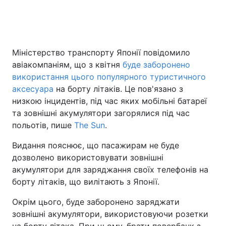
Головна
Війна
Міністерство транспорту Японії повідомило
авіакомпаніям, що з квітня
буде заборонено
Україна
Політика
використання цього популярного туристичного
Економіка
Світ
аксесуара
на борту літаків. Це пов'язано з
низкою інцидентів, під час яких мобільні батареї
Спорт
Наука
та зовнішні акумулятори загорялися під час
польотів, пише
The Sun
.
Техно і зв'язок
Лайт
Видання пояснює, що пасажирам не буде
Зброя
Інциденти
дозволено використовувати зовнішні
акумулятори для заряджання своїх телефонів на
Здоров'я
Туризм
борту літаків, що вилітають з Японії.
Цікавинки
Погода
Окрім цього, буде заборонено заряджати
зовнішні акумулятори, використовуючи розетки
Екологія
Регіони