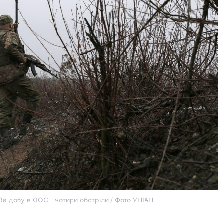
За добу в ООС - чотири обстріли / Фото УНІАН