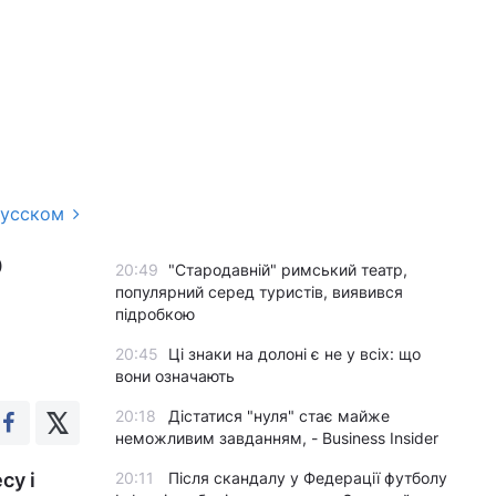
русском
о
20:49
"Стародавній" римський театр,
популярний серед туристів, виявився
підробкою
20:45
Ці знаки на долоні є не у всіх: що
вони означають
20:18
Дістатися "нуля" стає майже
неможливим завданням, - Business Insider
су і
20:11
Після скандалу у Федерації футболу