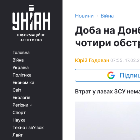
›
Новини
Війна
Доба на Дон
ІНФОРМАЦІЙНЕ
чотири обст
АГЕНТСТВО
Головна
Юрій Годован
Війна
07:55, 17.02.2
Україна
Підпиш
Політика
Економіка
Світ
Втрат у лавах ЗСУ нем
Екологія
Регіони
Спорт
Наука
Техно і зв'язок
Лайт