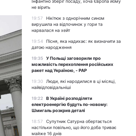
Інфантіно зберіг посаду, хоча Європа йому
не вірить
19:57
Нікітюк з однорічним сином
вирушила на відпочинок у гори та
нарвалася на хейт
19:54
Пісня, яка надихає: як визначити за
датою народження
19:35
У Польщі заговорили про
можливість перехоплення російських
ракет над Україною, - PAP
19:30
Люди, які народилися в ці місяці,
найвідповідальніші
19:22
В Україні розподіляти
електроенергію будуть по-новому:
Шмигаль розкрив деталі
18:57
Супутник Сатурна обертається
настільки повільно, що його доба триває
майже 16 днів