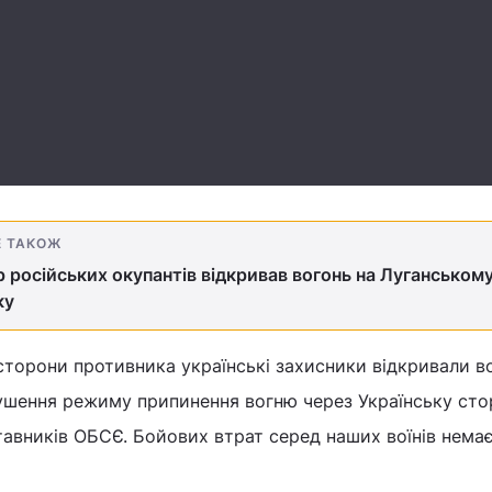
Е ТАКОЖ
 російських окупантів відкривав вогонь на Луганськом
ку
і сторони противника українські захисники відкривали в
рушення режиму припинення вогню через Українську ст
вників ОБСЄ. Бойових втрат серед наших воїнів немає"