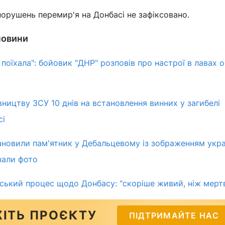
порушень перемир'я на Донбасі не зафіксовано.
 новини
поїхала": бойовик "ДНР" розповів про настрої в лавах о
вництву ЗСУ 10 днів на встановлення винних у загибелі
сі
новили пам'ятник у Дебальцевому із зображенням укра
зали фото
ський процес щодо Донбасу: "скоріше живий, ніж мерт
ІТЬ ПРОЄКТУ
ПІДТРИМАЙТЕ НАС