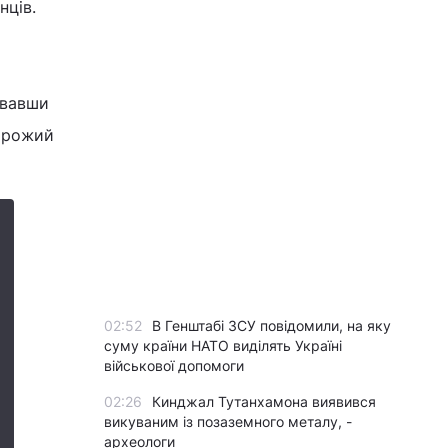
нців.
увавши
ворожий
02:52
В Генштабі ЗСУ повідомили, на яку
суму країни НАТО виділять Україні
військової допомоги
02:26
Кинджал Тутанхамона виявився
викуваним із позаземного металу, -
археологи