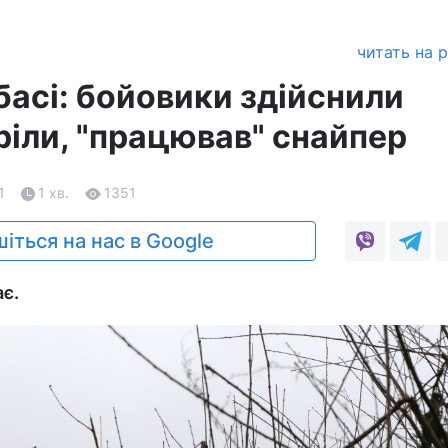
читать на 
басі: бойовики здійснили
ріли, "працював" снайпер
1
1 хв.
1351
іться на нас в Google
ає.