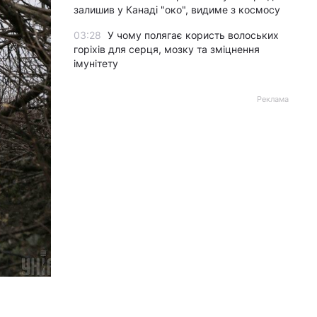
залишив у Канаді "око", видиме з космосу
03:28
У чому полягає користь волоських
горіхів для серця, мозку та зміцнення
імунітету
Реклама