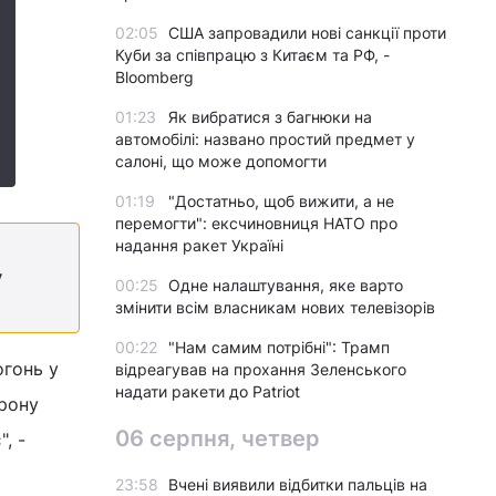
02:05
США запровадили нові санкції проти
Куби за співпрацю з Китаєм та РФ, -
Bloomberg
01:23
Як вибратися з багнюки на
автомобілі: названо простий предмет у
салоні, що може допомогти
01:19
"Достатньо, щоб вижити, а не
перемогти": ексчиновниця НАТО про
надання ракет Україні
у
00:25
Одне налаштування, яке варто
змінити всім власникам нових телевізорів
00:22
"Нам самим потрібні": Трамп
огонь у
відреагував на прохання Зеленського
надати ракети до Patriot
орону
06 серпня, четвер
, -
23:58
Вчені виявили відбитки пальців на