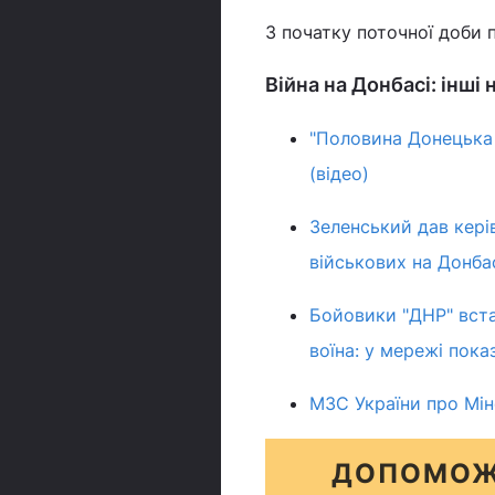
З початку поточної доби 
Війна на Донбасі: інші
"Половина Донецька 
(відео)
Зеленський дав кері
військових на Донба
Бойовики "ДНР" вста
воїна: у мережі пока
МЗС України про Мін
ДОПОМОЖ