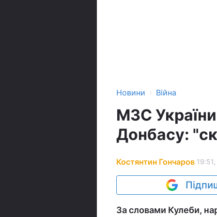
›
Новини
Війна
МЗС України
Донбасу: "с
Костянтин Гончаров
19:51,
Підпиш
За словами Кулеби, на