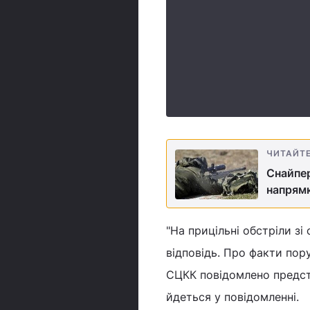
ЧИТАЙТ
Снайпер
напрям
"На прицільні обстріли з
відповідь. Про факти по
СЦКК повідомлено предста
йдеться у повідомленні.