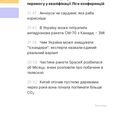
перемогу у кваліфікації Ліги конференцій
21:47
Анчоуси чи сардини: яка риба
корисніша
21:42
В Україну може потрапити
антидронова ракета CM-70 з Канади, - ЗМІ
21:24
Чим Україна може знищувати
"Іскандери": експерти назвали єдиний
реальний варіант
20:58
Частина ракети SpaceX розбилася
об Місяць: вчені розповіли про побачене в
телескоп
20:52
Китай оточив пустелю деревами:
через роки вона почала поглинати більше
CO₂
Реклама