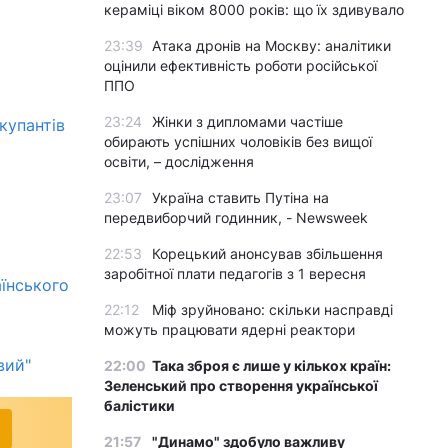
кераміці віком 8000 років: що їх здивувало
23:39
Атака дронів на Москву: аналітики
оцінили ефективність роботи російської
ППО
23:24
Жінки з дипломами частіше
купантів
обирають успішних чоловіків без вищої
освіти, – дослідження
23:07
Україна ставить Путіна на
передвиборчий годинник, - Newsweek
22:53
Корецький анонсував збільшення
заробітної плати педагогів з 1 вересня
їнського
22:12
Міф зруйновано: скільки насправді
можуть працювати ядерні реактори
вий"
22:00
Така зброя є лише у кількох країн:
Зеленський про створення української
балістики
21:57
"Динамо" здобуло важливу