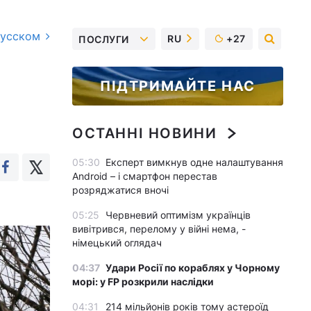
русском
RU
+27
ПОСЛУГИ
ПІДТРИМАЙТЕ НАС
ОСТАННІ НОВИНИ
05:30
Експерт вимкнув одне налаштування
Android – і смартфон перестав
розряджатися вночі
05:25
Червневий оптимізм українців
вивітрився, перелому у війні нема, -
німецький оглядач
04:37
Удари Росії по кораблях у Чорному
морі: у FP розкрили наслідки
04:31
214 мільйонів років тому астероїд