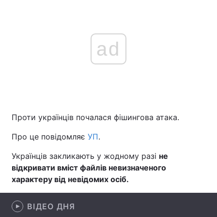
Головна
Війна
ad
Україна
Політика
Економіка
Світ
Спорт
Наука
Проти українців почалася фішингова атака.
Техно і зв'язок
Лайт
Про це повідомляє
УП
.
Зброя
Інциденти
Українців закликають у жодному разі
не
відкривати вміст файлів невизначеного
Здоров'я
Туризм
характеру від невідомих осіб.
Цікавинки
Погода
ВІДЕО ДНЯ
Екологія
Регіони