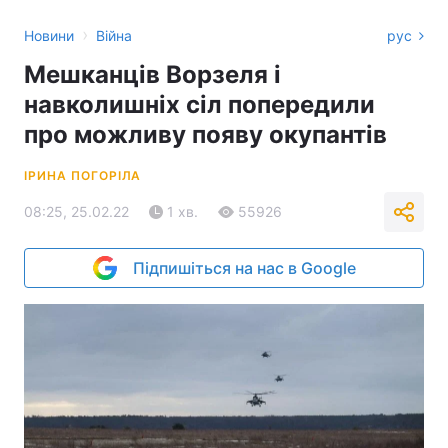
›
Новини
Війна
рус
Мешканців Ворзеля і
навколишніх сіл попередили
про можливу появу окупантів
ІРИНА ПОГОРІЛА
08:25, 25.02.22
1 хв.
55926
Підпишіться на нас в Google