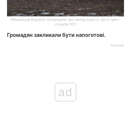
Мешканців Ворзеля попередили про прихід ворога \ фото прес-
служба ЗСУ
Громадян закликали бути напоготові.
Реклама
ad