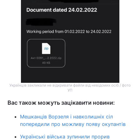
Тема оформлення
Українців закликали не відкривати файли від невідомих осіб / фото
УП
Вас також можуть зацікавити новини:
Мешканців Ворзеля і навколишніх сіл
попередили про можливу появу окупантів
Українські війська зупинили прорив