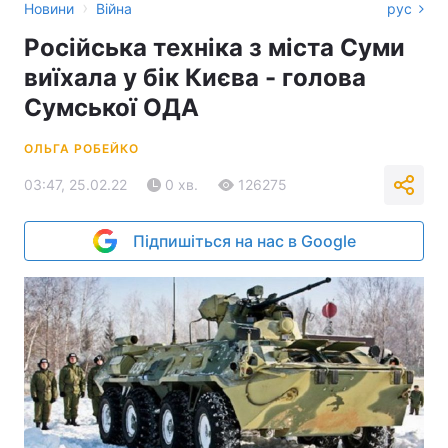
›
Новини
Війна
рус
Російська техніка з міста Суми
виїхала у бік Києва - голова
Сумської ОДА
ОЛЬГА РОБЕЙКО
03:47, 25.02.22
0 хв.
126275
Підпишіться на нас в Google