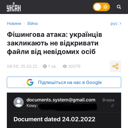
›
Новини
Війна
рус
Фішингова атака: українців
закликають не відкривати
файли від невідомих осіб
08:59, 25.02.22
1 хв.
20079
Підпишіться на нас в Google