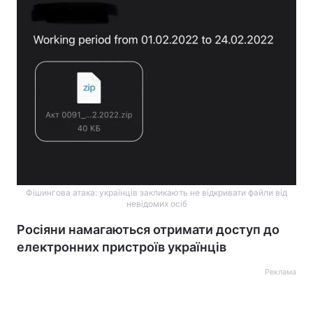
Фішингова атака: українців закликають не відкривати файли від
невідомих осіб
Росіяни намагаються отримати доступ до
електронних пристроїв українців
Реклама