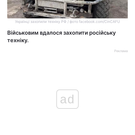
Українці захопили техніку РФ / фото facebook.com/CinCAFU
Військовим вдалося захопити російську
техніку.
Реклама
ad