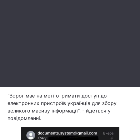
Лонгріди
Відео з Youtube
Статті
Інтерв'ю
Думки
Архів
Вакансії
Контакти
Послуги
"Ворог має на меті отримати доступ до
електронних пристроїв українців для збору
великого масиву інформації", - йдеться у
повідомленні.