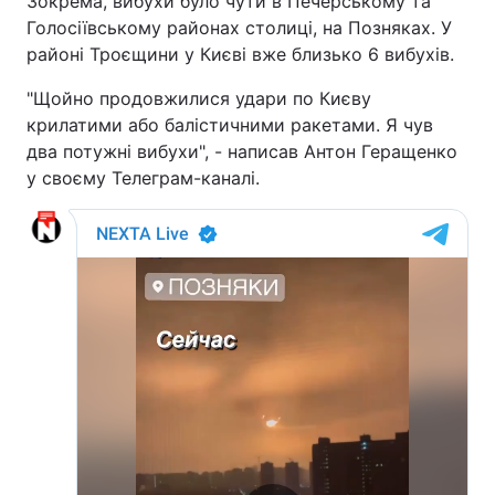
Зокрема, вибухи було чути в Печерському та
Голосіївському районах столиці, на Позняках. У
районі Троєщини у Києві вже близько 6 вибухів.
"Щойно продовжилися удари по Києву
крилатими або балістичними ракетами. Я чув
два потужні вибухи", - написав Антон Геращенко
у своєму Телеграм-каналі.