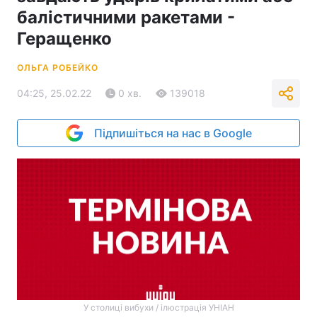
балістичними ракетами -
Геращенко
ОЛЬГА РОБЕЙКО
04:25, 25.02.22
0 хв.
139018
Підпишіться на нас в Google
У столиці вибухи / ілюстрація УНІАН