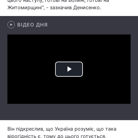
цього наступу, готові на Волині, готові на
Житомирщині", - зазначив Денисенко.
Лонгріди
ВІДЕО ДНЯ
Відео з Youtube
Статті
Інтерв'ю
Думки
Архів
Вакансії
Контакти
Play
Послуги
Video
Він підкреслив, що Україна розуміє, що така
вірогідність є, тому до цього готується.