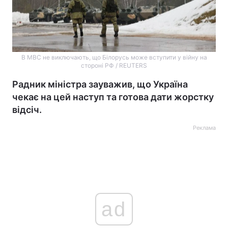
В МВС не виключають, що Білорусь може вступити у війну на
стороні РФ / REUTERS
Радник міністра зауважив, що Україна
чекає на цей наступ та готова дати жорстку
відсіч.
Реклама
ad