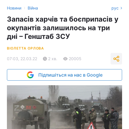
›
Новини
Війна
рус
Запасів харчів та боєприпасів у
окупантів залишилось на три
дні – Генштаб ЗСУ
ВІОЛЕТТА ОРЛОВА
07:03, 22.03.22
2 хв.
20005
Підпишіться на нас в Google