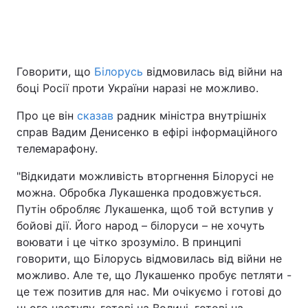
Головна
Війна
Говорити, що
Білорусь
відмовилась від війни на
боці Росії проти України наразі не можливо.
Україна
Політика
Про це він
сказав
радник міністра внутрішніх
Економіка
Світ
справ Вадим Денисенко в ефірі інформаційного
телемарафону.
Спорт
Наука
"Відкидати можливість вторгнення Білорусі не
Техно і зв'язок
Лайт
можна. Обробка Лукашенка продовжується.
Путін обробляє Лукашенка, щоб той вступив у
Зброя
Інциденти
бойові дії. Його народ – білоруси – не хочуть
Здоров'я
Туризм
воювати і це чітко зрозуміло. В принципі
говорити, що Білорусь відмовилась від війни не
Цікавинки
Погода
можливо. Але те, що Лукашенко пробує петляти -
це теж позитив для нас. Ми очікуємо і готові до
Екологія
Регіони