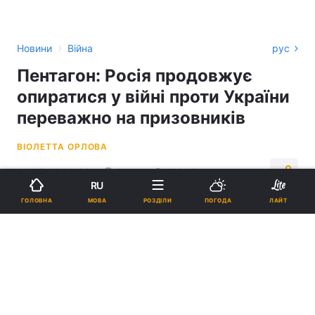
›
Новини
Війна
рус
Пентагон: Росія продовжує
опиратися у війні проти України
переважно на призовників
ВІОЛЕТТА ОРЛОВА
06:37, 22.03.22
2 хв.
12648
RU
МОВА
ГОЛОВНА
РОЗДІЛИ
ПОГОДА
ЛАЙТ
Підпишіться на нас в Google