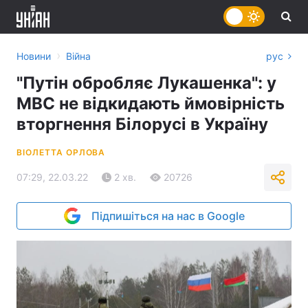
›
Новини
Війна
рус
"Путін обробляє Лукашенка": у
МВС не відкидають ймовірність
вторгнення Білорусі в Україну
ВІОЛЕТТА ОРЛОВА
07:29, 22.03.22
2 хв.
20726
Підпишіться на нас в Google