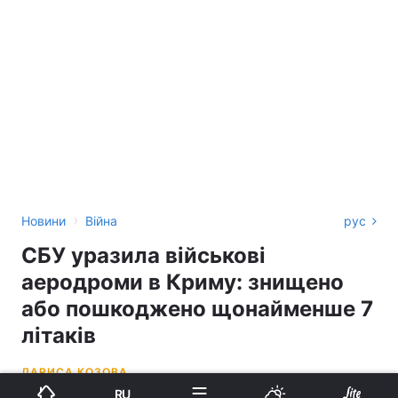
›
Новини
Війна
рус
СБУ уразила військові
аеродроми в Криму: знищено
або пошкоджено щонайменше 7
літаків
ЛАРИСА КОЗОВА
RU