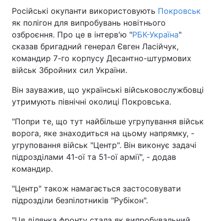
Російські окупанти використовують
Покровськ
як полігон для випробувань новітнього
озброєння. Про це в інтерв'ю "
РБК-Україна
"
сказав бригадний генерал Євген Ласійчук,
командир 7-го корпусу Десантно-штурмових
військ Збройних сил України.
Він зауважив, що українські військовослужбовці
утримують північні околиці Покровська.
"Попри те, що тут найбільше угрупування військ
ворога, яке знаходиться на цьому напрямку, -
угруповання військ "Центр". Він виконує задачі
підрозділами 41-ої та 51-ої армії", - додав
командир.
"Центр" також намагається застосовувати
підрозділи безпілотників "Рубікон".
"Ця ділянка фронту стала як випробувальний