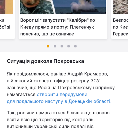
жа
Ворог міг запустити "Калібри" по
Безпос
ої зі
Києву прямо з порту: Плетенчук
по Киє
пояснив, що це означає
Герас
Ситуація довкола Покровська
Як повідомлялося, раніше Андрій Крамаров,
військовий експерт, офіцер резерву ЗСУ
зазначив, що Росія на Покровському напрямку
намагається
створити передумови
для подальшого наступу в Донецькій області.
Так, росіяни намагаються більш акцентовано
взяти всю цю територію під контроль,
витіснивши українські сили подалі від