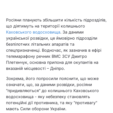
Росіяни планують збільшити кількість підрозділів,
Головна
Війна
що діятимуть на території колишнього
Каховського водосховища
. За даними
Україна
Політика
української розвідки, це ймовірно підрозділи
безпілотних літальних апаратів та
Економіка
Світ
спецпризначенці. Водночас, як зазначив в ефірі
Спорт
Наука
телемарафону речник ВМС ЗСУ Дмитро
Плетенчук, основна припона для окупантів на
Техно і зв'язок
Лайт
вказаній місцевості – Дніпро.
Зброя
Інциденти
Зокрема, його попросили пояснити, що може
означати, що, за даними розвідки, росіяни
Здоров'я
Туризм
"придивляються" до колишнього Каховського
водосховища - яку небезпеку становлять
Цікавинки
Погода
потенційні дії противника, та яку "противагу"
мають Сили оборони України.
Екологія
Регіони