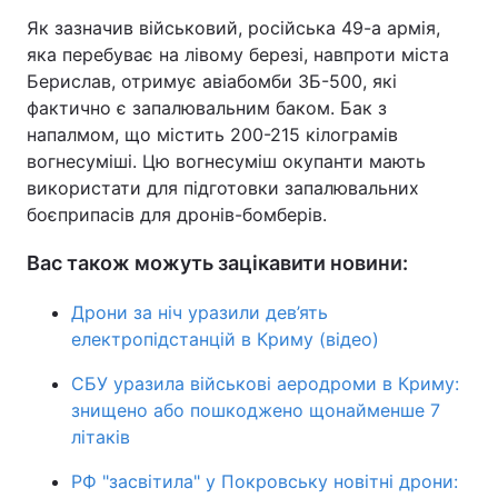
Як зазначив військовий, російська 49-а армія,
яка перебуває на лівому березі, навпроти міста
Берислав, отримує авіабомби ЗБ-500, які
фактично є запалювальним баком. Бак з
напалмом, що містить 200-215 кілограмів
вогнесуміші. Цю вогнесуміш окупанти мають
використати для підготовки запалювальних
боєприпасів для дронів-бомберів.
Вас також можуть зацікавити новини:
Дрони за ніч уразили дев’ять
електропідстанцій в Криму (відео)
СБУ уразила військові аеродроми в Криму:
знищено або пошкоджено щонайменше 7
літаків
РФ "засвітила" у Покровську новітні дрони: