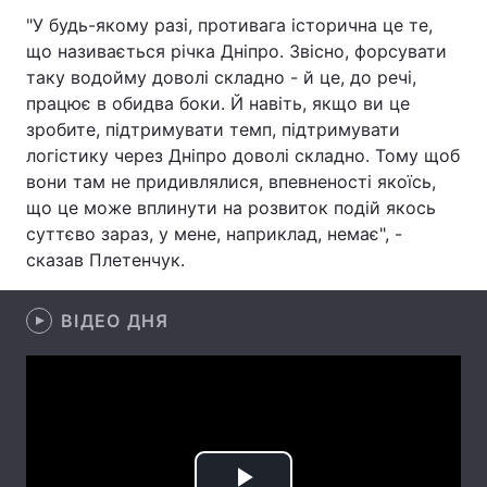
"У будь-якому разі, противага історична це те,
Лонгріди
що називається річка Дніпро. Звісно, форсувати
таку водойму доволі складно - й це, до речі,
працює в обидва боки. Й навіть, якщо ви це
Відео з Youtube
Статті
зробите, підтримувати темп, підтримувати
Інтерв'ю
Думки
логістику через Дніпро доволі складно. Тому щоб
вони там не придивлялися, впевненості якоїсь,
Архів
Вакансії
що це може вплинути на розвиток подій якось
суттєво зараз, у мене, наприклад, немає", -
Контакти
сказав Плетенчук.
Послуги
ВІДЕО ДНЯ