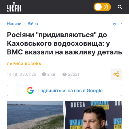
›
Новини
Війна
рус
Росіяни "придивляються" до
Каховського водосховища: у
ВМС вказали на важливу деталь
ЛАРИСА КОЗОВА
14:18, 03.07.26
2 хв.
28221
Підпишіться на нас в Google