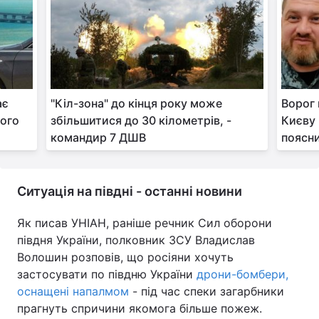
ає
"Кіл-зона" до кінця року може
Ворог 
кого
збільшитися до 30 кілометрів, -
Києву 
командир 7 ДШВ
поясни
Ситуація на півдні - останні новини
Як писав УНІАН, раніше речник Сил оборони
півдня України, полковник ЗСУ Владислав
Волошин розповів, що росіяни хочуть
застосувати по півдню України
дрони-бомбери,
оснащені напалмом
- під час спеки загарбники
прагнуть спричини якомога більше пожеж.