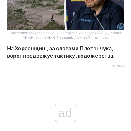
Плетенчук розкрив плани РФ на Каховське водосховище / Колаж
УНІАН, фото УНІАН, Facebook Дмитра Плетенчука
На Херсонщині, за словами Плетенчука,
ворог продовжує тактику людожерства.
Реклама
ad