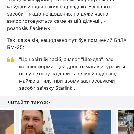
майданчик для таких підрозділів. Усі новітні
засоби - якщо не щоденно, то дуже часто -
використовуються саме на цій ділянці", -
розповів Ласійчук.
Так, каже він, нещодавно тут був помічений БпЛА
БМ-35:
"Це новітній засіб, аналог "Шахеда", але
меншої форми. Цей дрон намагався уразити
нашу техніку на досить великій відстані,
майже в тилу, при цьому застосовуючи
засоби зв'язку Starlink".
ЧИТАЙТЕ ТАКОЖ: