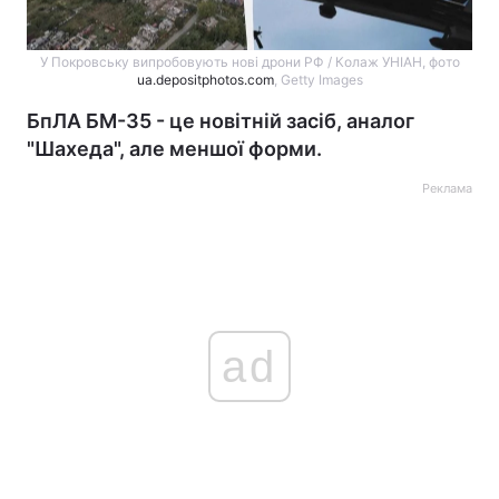
У Покровську випробовують нові дрони РФ / Колаж УНІАН, фото
ua.depositphotos.com
, Getty Images
БпЛА БМ-35 - це новітній засіб, аналог
"Шахеда", але меншої форми.
Реклама
ad