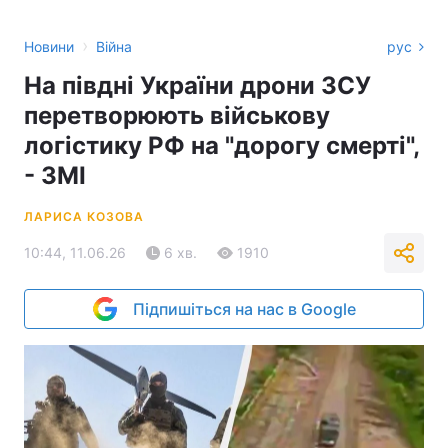
›
Новини
Війна
рус
На півдні України дрони ЗСУ
перетворюють військову
логістику РФ на "дорогу смерті",
- ЗМІ
ЛАРИСА КОЗОВА
10:44, 11.06.26
6 хв.
1910
Підпишіться на нас в Google