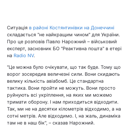
Головна
Війна
Ситуація
в районі Костянтинівки на Донеччині
складається "не найкращим чином" для України.
Україна
Політика
Про це розповів Павло Нарожний – військовий
експерт, засновник БО "Реактивна пошта" в етері
Економіка
Світ
на
Radio NV
.
Спорт
Наука
"Це можна було очікувати, що так буде. Тому що
ворог зосередив величезні сили. Вони скидають
Техно і зв'язок
Лайт
велику кількість авіабомб. Це стандартна
тактика. Вони пройти не можуть. Вони просто
Зброя
Інциденти
руйнують всі укріплення, на яких ми можемо
тримати оборону. І нам приходиться відходити.
Здоров'я
Туризм
Так, ми не на десятки кілометрів відходимо, а на
Цікавинки
Погода
сотні метрів. Але відходимо. І, на жаль, динаміка
там не в наш бік", – сказав Нарожний.
Екологія
Регіони