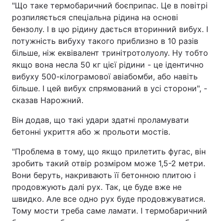
"Що таке термобаричний боєприпас. Це в повітрі
розпиляється спеціальна рідина на основі
бензолу. І в цю рідину дається вторинний вибух. І
потужність вибуху такого приблизно в 10 разів
більше, ніж еквівалент тринітротолуолу. Ну тобто
якщо вона несла 50 кг цієї рідини - це ідентично
вибуху 500-кілограмової авіабомби, або навіть
більше. І цей вибух спрямований в усі сторони", -
сказав Нарожний.
Він додав, що такі удари здатні проламувати
бетонні укриття або ж прольоти мостів.
"Проблема в тому, що якщо прилетить фугас, він
зробить такий отвір розміром може 1,5-2 метри.
Вони беруть, накривають її бетонною плитою і
продовжують далі рух. Так, це буде вже не
швидко. Але все одно рух буде продовжуватися.
Тому мости треба саме ламати. І термобаричний