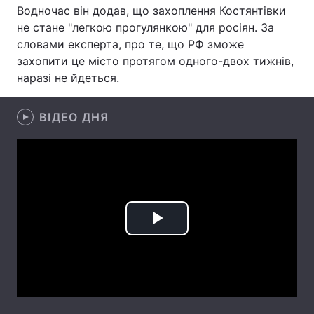
Водночас він додав, що захоплення Костянтівки
Лонгріди
не стане "легкою прогулянкою" для росіян. За
словами експерта, про те, що РФ зможе
захопити це місто протягом одного-двох тижнів,
Відео з Youtube
Статті
наразі не йдеться.
Інтерв'ю
Думки
ВІДЕО ДНЯ
Архів
Вакансії
Контакти
Послуги
Play
Video