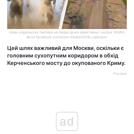
Нова україньска тактика на півдні дуже ефективна / колаж УНІАН,
фото facebook.com/azov.media4308, скріншот
Цей шлях важливий для Москви, оскільки є
головним сухопутним коридором в обхід
Керченського мосту до окупованого Криму.
Реклама
ad