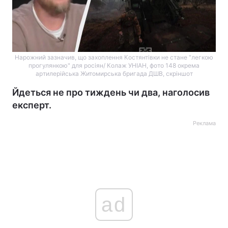
Нарожний зазначив, що захоплення Костянтівки не стане "легкою
прогулянкою" для росіян/ Колаж УНІАН, фото 148 окрема
артилерійська Житомирська бригада ДШВ, скріншот
Йдеться не про тиждень чи два, наголосив
експерт.
Реклама
ad