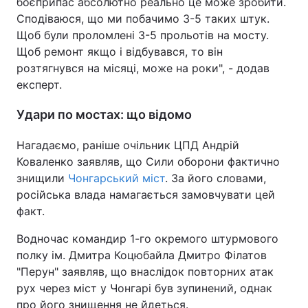
боєприпас абсолютно реально це може зробити.
Сподіваюся, що ми побачимо 3-5 таких штук.
Щоб були проломлені 3-5 прольотів на мосту.
Щоб ремонт якщо і відбувався, то він
розтягнувся на місяці, може на роки", - додав
експерт.
Удари по мостах: що відомо
Нагадаємо, раніше очільник ЦПД Андрій
Коваленко заявляв, що Сили оборони фактично
знищили
Чонгарський міст
. За його словами,
російська влада намагається замовчувати цей
факт.
Водночас командир 1-го окремого штурмового
полку ім. Дмитра Коцюбайла Дмитро Філатов
"Перун" заявляв, що внаслідок повторних атак
рух через міст у Чонгарі був зупинений, однак
про його знищення не йдеться.