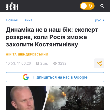
›
Новини
Війна
рус
Динаміка не в наш бік: експерт
розкрив, коли Росія зможе
захопити Костянтинівку
НІКІТА ШЕНДЕРОВСЬКИЙ
10:53, 11.06.26
2 хв.
3232
Підпишіться на нас в Google