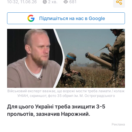
10:32, 11.06.26
2 хв.
681
Підпишіться на нас в Google
Військовий експерт вважає, що ворожі мости треба ламати / колаж
УНІАН, скриншот, фото 35 обрмп ім. М. Остроградського
Для цього Україні треба знищити 3-5
прольотів, зазначив Нарожний.
Реклама