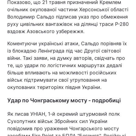
Показово, що 21 травня призначений Кремлем
очільник окупованої частини Херсонської області
Володимир Сальдо підписав указ про обмеження
руху цивільних вантажівок на ділянці траси Р-280
вздовж Азовського узбережжя.
Коментуючи українські атаки, Сальдо порівняв їх
із блокадою Ленінграда під час Другої світової
війни. Такі заяви, на думку авторів, свідчать про
те, що удари по логістичних маршрутах дедалі
більше впливають на можливості російських
військ підтримувати свої угруповання на
окупованих територіях півдня України.
Удар по Чонграському мосту - подробиці
Як писав УНІАН, 1-й окремий штурмовий полк
Сухопутних військ Збройних сил України
повідомив про ураження Чонгарського мосту
засобами Fire Point та БПЛА "Бегемот". Російські