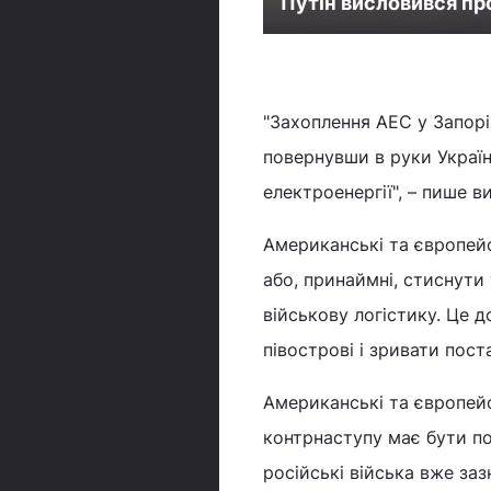
Путін висловився пр
"Захоплення АЕС у Запорі
повернувши в руки Україн
електроенергії", – пише в
Американські та європейс
або, принаймні, стиснути
військову логістику. Це 
півострові і зривати пост
Американські та європей
контрнаступу має бути п
російські війська вже за