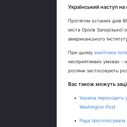
Український наступ на 
Протягом останніх днів 
міста Оріхів Запорізької 
американського Інституту
При цьому
аналітики по
несприятливих умовах - на
росіяни застосовують ро
Вас також можуть заці
Україна переходить у
Washington Post
Рада проголосувала 