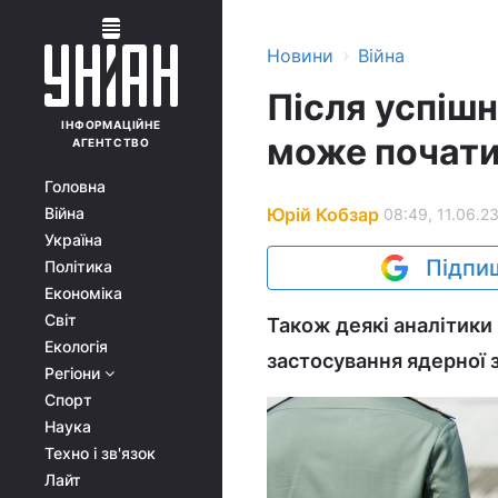
›
Новини
Війна
Після успіш
ІНФОРМАЦІЙНЕ
може почати
АГЕНТСТВО
Головна
Юрій Кобзар
Війна
08:49, 11.06.2
Україна
Підпиш
Політика
Економіка
Світ
Також деякі аналітики
Екологія
застосування ядерної з
Регіони
Спорт
Наука
Техно і зв'язок
Лайт