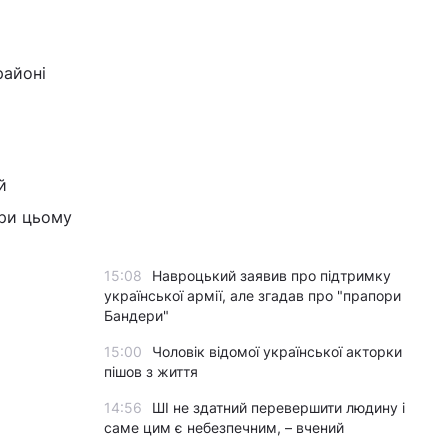
районі
й
При цьому
15:08
Навроцький заявив про підтримку
української армії, але згадав про "прапори
Бандери"
15:00
Чоловік відомої української акторки
пішов з життя
14:56
ШІ не здатний перевершити людину і
саме цим є небезпечним, – вчений