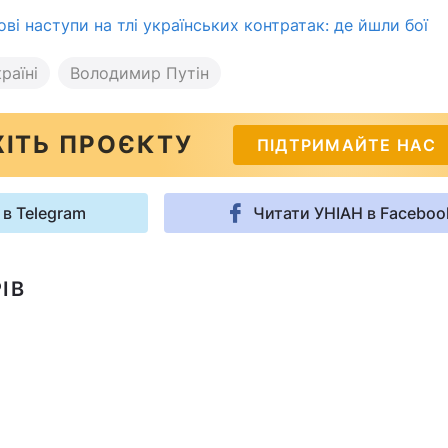
ві наступи на тлі українських контратак: де йшли бої
раїні
Володимир Путін
ІТЬ ПРОЄКТУ
ПІДТРИМАЙТЕ НАС
 в Telegram
Читати УНІАН в Faceboo
ІВ