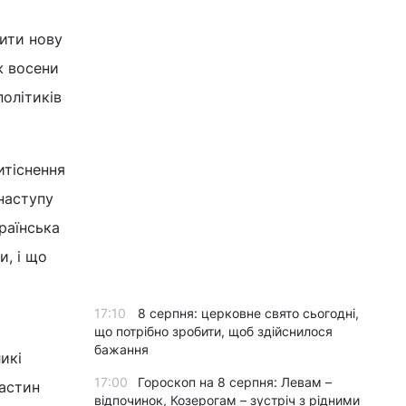
ити нову
ж восени
політиків
итіснення
рнаступу
раїнська
и, і що
17:10
8 серпня: церковне свято сьогодні,
що потрібно зробити, щоб здійснилося
бажання
икі
17:00
Гороскоп на 8 серпня: Левам –
частин
відпочинок, Козерогам – зустріч з рідними