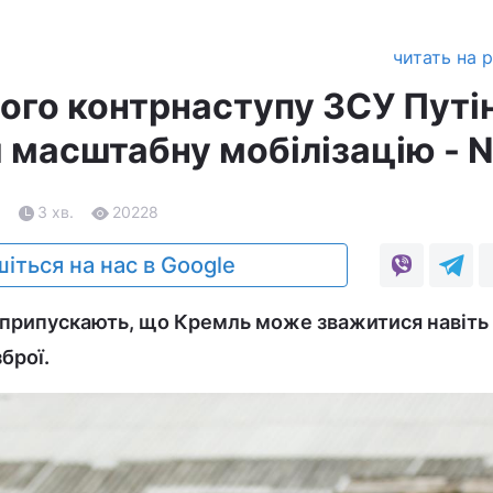
читать на 
ного контрнаступу ЗСУ Путі
 масштабну мобілізацію - 
3
3 хв.
20228
іться на нас в Google
 припускають, що Кремль може зважитися навіть
брої.