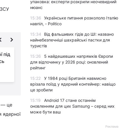
упаковка: експерти розкрили неочевидний
нюанс
 ЗСУ
15:36
Українське питання розкололо Італію
навпіл, - Politico
15:34
Від фальшивих гідів до ШІ: названо
найнебезпечніші шахрайські пастки для
туристів
ї під
Окупантам потужно
15:26
5 найдешевших напрямків Європи
сь
"насипали": втрати РФ
для відпочинку у 2026 році: оновлений
рейтинг
різко підскочили
ф
15:22
У 1984 році Британія навмисно
врізала поїзд у ядерний контейнер: навіщо
це зробили
15:19
Android 17 стане останнім
 — це
оновленням для цих Samsung – серед них
може бути ваш
я ядерної
Реклама