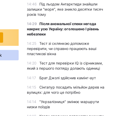
14:46
Під льодом Антарктиди знайшли
залишки "моря", яке зникло десятки тисяч
років тому
14:29
Після аномальної спеки негода
накриє усю Україну: оголошено І рівень
небезпеки
14:25
Тест зі склянкою допоможе
перевірити, чи справно працюють ваші
пластикові вікна
k
14:20
Тест для перевірки IQ із сірниками,
який з першого погляду долають одиниці
14:17
Брат Джолі здійснив камінг-аут
14:15
Сінгапур посадить мільйон дерев на
вулицях: для чого це потрібно
14:14
"Укрзалізниця" змінює маршрути
низки поїздів