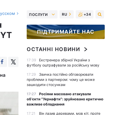
русском
RU
+34
ПОСЛУГИ
н
ПІДТРИМАЙТЕ НАС
NYT
ОСТАННІ НОВИНИ
17:39
Екстренера збірної України з
футболу оштрафували за російську мову
17:29
Звичка постійно обговорювати
 на
проблеми з партнером: чому це може
зашкодити стосункам
17:27
Росіяни масовано атакували
обʼєкти "Укрнафти": зруйновано критично
важливе обладнання
17:21
Він лазив деревами, мов кіт, проте