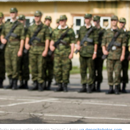
утін почне набір свіжого "м'яса" / фото
ua.depositphotos.com