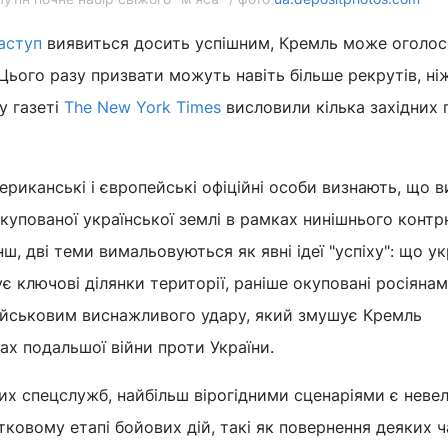
аступ
виявиться досить успішним, Кремль може оголос
. Цього разу призвати можуть навіть більше рекрутів, ні
у газеті
The New York Times
висловили кілька західних 
риканські і європейські офіційні особи визнають, що в
окупованої української землі в рамках нинішнього конт
, дві теми вимальовуються як явні ідеї "успіху": що ук
є ключові ділянки території, раніше окуповані росіянам
військовим виснажливого удару, який змушує Кремль
ах подальшої війни проти України.
х спецслужб, найбільш вірогідними сценаріями є невел
тковому етапі бойових дій, такі як повернення деяких 