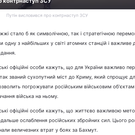
о контрнаступ ЗСУ
Путін висловився про контрнаступ ЗСУ
жжі стало б як символічною, так і стратегічною перемо
и одну з найбільших у світі атомних станцій і важливе
идання.
ькі офіційні особи кажуть, що для України важливо пер
 так званий сухопутний міст до Криму, який спрощує дл
дозволить погрожувати російським військовим об'єктам
ачання війська на ньому.
ські офіційні особи кажуть, що життєво важливою мет
одальше ослаблення російських збройних сил. Цього ро
знали величезних втрат у боях за Бахмут.