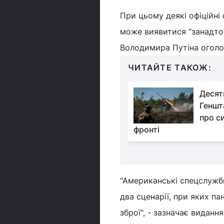
При цьому деякі офіційн
може виявитися "занадто
Володимира Путіна оголо
ЧИТАЙТЕ ТАКОЖ:
Окупантам потужно
Десят
"насипали": втрати РФ
Геншт
різко підскочили
про с
фронті
"Американські спецслужби
два сценарії, при яких п
зброї", - зазначає видання