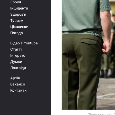
Зброя
Інциденти
Здоров'я
Туризм
Цікавинки
Погода
Відео з Youtube
Статті
Інтерв'ю
Думки
Лонгріди
Архів
Вакансії
Контакти
Після поразки П