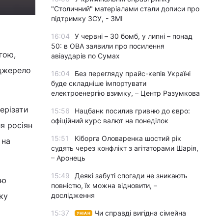
"Столичний" матеріалами стали дописи про
підтримку ЗСУ, - ЗМІ
16:04
У червні – 30 бомб, у липні – понад
50: в ОВА заявили про посилення
гою,
авіаударів по Сумах
 джерело
16:04
Без перегляду прайс-кепів Україні
буде складніше імпортувати
електроенергію взимку, – Центр Разумкова
ерізати
15:56
Нацбанк посилив гривню до євро:
офіційний курс валют на понеділок
я росіян
15:51
Кіборга Оловаренка шостий рік
 на
судять через конфлікт з агітаторами Шарія,
– Аронець
15:49
Деякі забуті спогади не зникають
ою
повністю, їх можна відновити, –
ку
дослідження
15:37
Чи справді вигідна сімейна
УНІАН