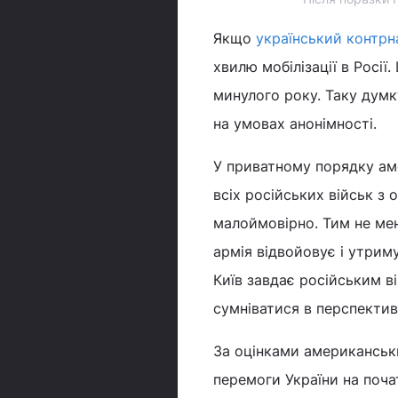
Якщо
український контрн
хвилю мобілізації в Росії
минулого року. Таку думк
на умовах анонімності.
У приватному порядку аме
всіх російських військ з 
малоймовірно. Тим не менш
армія відвойовує і утриму
Київ завдає російським 
сумніватися в перспектив
За оцінками американськи
перемоги України на поча