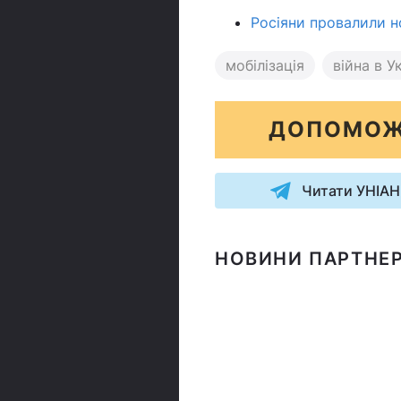
Росіяни провалили но
мобілізація
війна в Ук
ДОПОМОЖ
Читати УНІАН
НОВИНИ ПАРТНЕР