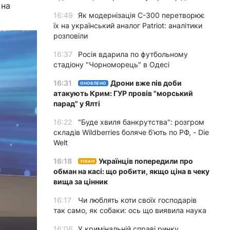
 на
16:49
Як модернізація С-300 перетворює
їх на український аналог Patriot: аналітики
розповіли
16:37
Росія вдарила по футбольному
стадіону "Чорноморець" в Одесі
16:31
Дрони вже пів доби
ОНОВЛЕНО
атакують Крим: ГУР провів "морський
парад" у Ялті
16:22
"Буде хвиля банкрутства": розгром
складів Wildberries боляче бʼють по РФ, - Die
Welt
16:18
Українців попередили про
УНІАН
обман на касі: що робити, якщо ціна в чеку
вища за цінник
16:17
Чи люблять коти своїх господарів
так само, як собаки: ось що виявила наука
16:06
У кримінальній справі ринку