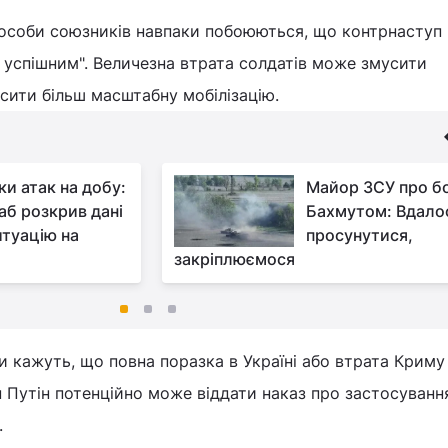
і особи союзників навпаки побоюються, що контрнаступ
 успішним". Величезна втрата солдатів може змусити
сити більш масштабну мобілізацію.
ки атак на добу:
Майор ЗСУ про бо
аб розкрив дані
Бахмутом: Вдало
итуацію на
просунутися,
закріплюємося
 кажуть, що повна поразка в Україні або втрата Криму
ан Путін потенційно може віддати наказ про застосуванн
.