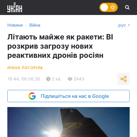
›
Новини
Війна
рус
Літають майже як ракети: BI
розкрив загрозу нових
реактивних дронів росіян
ІРИНА ПОГОРІЛА
16:44, 06.06.26
2 хв.
2443
Підпишіться на нас в Google