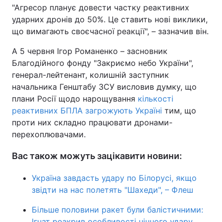
"Агресор планує довести частку реактивних
ударних дронів до 50%. Це ставить нові виклики,
що вимагають своєчасної реакції", – зазначив він.
А 5 червня Ігор Романенко – засновник
Благодійного фонду "Закриємо небо України",
генерал-лейтенант, колишній заступник
начальника Генштабу ЗСУ висловив думку, що
плани Росії щодо нарощування
кількості
реактивних БПЛА загрожують Україні
тим, що
проти них складно працювати дронами-
перехоплювачами.
Вас також можуть зацікавити новини:
Україна завдасть удару по Білорусі, якщо
звідти на нас полетять "Шахеди", – Флеш
Більше половини ракет були балістичними:
Ігнат розкрив особливості нічного удару