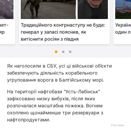
вет-
Традиційного контрнаступу не буде:
Україн
яр
генерал у запасі пояснив, як
один л
витіснити росіян з півдня
Як наголосили в СБУ, усі ці військові об’єкти
забезпечують діяльність корабельного
угруповання ворога в Балтійському морі.
На території нафтобази "Усть-Лабінськ"
зафіксовано низку вибухів, після яких
розпочалася масштабна пожежа. Вогнем
охоплено щонайменше три резервуари з
нафтопродуктами.
Реклама