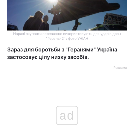
Наразі окупанти переважно використовують для ударів дрон
"Герань-2" / фото УНІАН
Зараз для боротьби з "Геранями" Україна
застосовує цілу низку засобів.
Реклама
ad