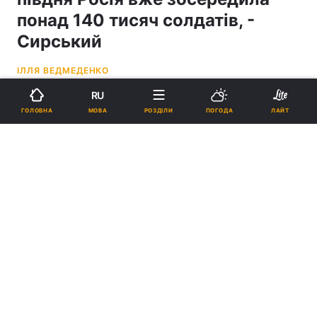
понад 140 тисяч солдатів, -
Сирський
ІЛЛЯ ВЕДМЕДЕНКО
RU
12:19, 06.06.26
2 хв.
2863
МОВА
ГОЛОВНА
РОЗДІЛИ
ПОГОДА
ЛАЙТ
Підпишіться на нас в Google
Головнокомандувач ЗСУ розповів про ситуацію на фронті / фото