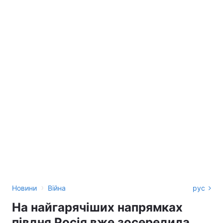
›
Новини
Війна
рус
На найгарячіших напрямках
півдня Росія вже зосередила