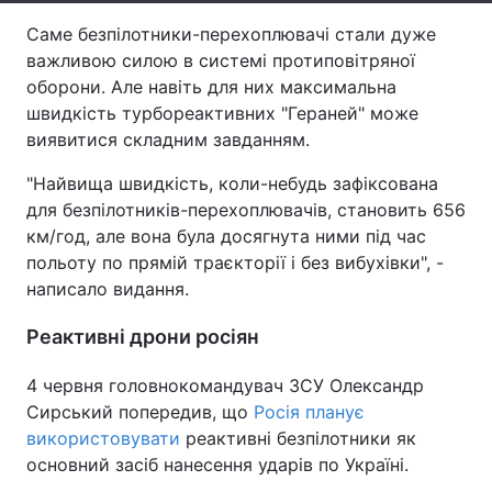
Саме безпілотники-перехоплювачі стали дуже
Тема оформлення
важливою силою в системі протиповітряної
оборони. Але навіть для них максимальна
швидкість турбореактивних "Гераней" може
виявитися складним завданням.
"Найвища швидкість, коли-небудь зафіксована
для безпілотників-перехоплювачів, становить 656
км/год, але вона була досягнута ними під час
польоту по прямій траєкторії і без вибухівки", -
написало видання.
Реактивні дрони росіян
4 червня головнокомандувач ЗСУ Олександр
Сирський попередив, що
Росія планує
використовувати
реактивні безпілотники як
основний засіб нанесення ударів по Україні.