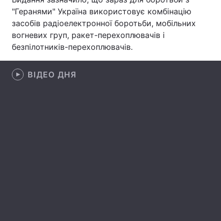
"Геранями" Україна використовує комбінацію
Лонгріди
засобів радіоелектронної боротьби, мобільних
вогневих груп, ракет-перехоплювачів і
безпілотників-перехоплювачів.
Відео з Youtube
Статті
Інтерв'ю
Думки
ВІДЕО ДНЯ
Архів
Вакансії
Контакти
Послуги