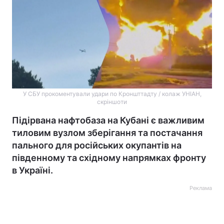
У СБУ прокоментували удари по Кроншттадту / колаж УНІАН,
скріншоти
Підірвана нафтобаза на Кубані є важливим
тиловим вузлом зберігання та постачання
пального для російських окупантів на
південному та східному напрямках фронту
в Україні.
Реклама