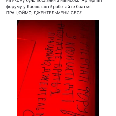
на якому було послання з написом: "Афтерпаті
форуму у Кронштадті! р̵а̵б̵о̵т̵а̵й̵т̵е̵ б̵р̵а̵т̵ь̵я̵!̵
ПРАЦЮЙМО, ДЖЕНТЕЛЬМЕНИ СБС!".