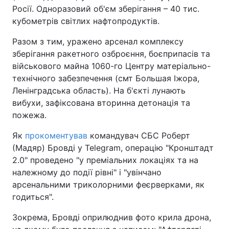
Росії. Одноразовий об'єм зберігання – 40 тис.
кубометрів світлих нафтопродуктів.
Разом з тим, уражено арсенал комплексу
зберігання ракетного озброєння, боєприпасів та
військового майна 1060-го Центру матеріально-
технічного забезпечення (смт Большая Іжора,
Ленінградська область). На б'єкті лунають
вибухи, зафіксована вторинна детонація та
пожежа.
Як
прокоментував
командувач СБС Роберт
(Мадяр) Бровді у Telegram, операцію "Кронштадт
2.0" проведено "у преміальних локаціях та на
належному до події рівні" і "увінчано
арсенальними триколорними феєрверками, як
годиться".
Зокрема, Бровді оприлюднив фото крила дрона,