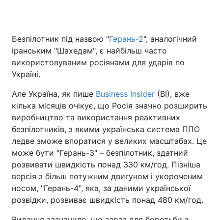
Безпілотник під назвою "
Герань-2
", аналогічний
Головна
Війна
іранським "Шахедам", є найбільш часто
використовуваним росіянами для ударів по
Україна
Політика
Україні.
Економіка
Світ
Але Україна, як пише
Business Insider
(BI), вже
кілька місяців очікує, що Росія значно розширить
Спорт
Наука
виробництво та використання реактивних
безпілотників, з якими українська система ППО
Техно і зв'язок
Лайт
ледве зможе впоратися у великих масштабах. Це
Зброя
Інциденти
може бути "Герань-3" – безпілотник, здатний
розвивати швидкість понад 330 км/год. Пізніша
Здоров'я
Туризм
версія з більш потужним двигуном і укороченим
носом, "Герань-4", яка, за даними української
Цікавинки
Погода
розвідки, розвиває швидкість понад 480 км/год.
Екологія
Регіони
Видання зазначило, що зараз для боротьби з