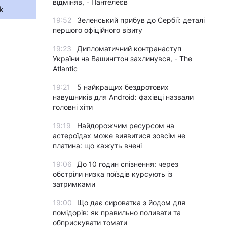
відміняв, - Пантелеєв
k
19:52
Зеленський прибув до Сербії: деталі
першого офіційного візиту
19:23
Дипломатичний контранаступ
України на Вашингтон захлинувся, - The
Atlantic
19:21
5 найкращих бездротових
навушників для Android: фахівці назвали
головні хіти
19:19
Найдорожчим ресурсом на
астероїдах може виявитися зовсім не
платина: що кажуть вчені
19:06
До 10 годин спізнення: через
обстріли низка поїздів курсують із
затримками
19:00
Що дає сироватка з йодом для
помідорів: як правильно поливати та
обприскувати томати