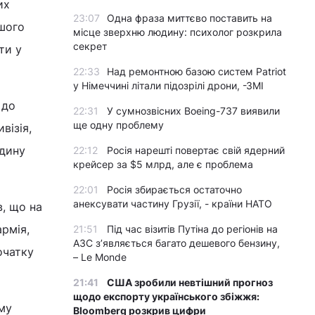
их
23:07
Одна фраза миттєво поставить на
ьшого
місце зверхню людину: психолог розкрила
секрет
ти у
22:33
Над ремонтною базою систем Patriot
у Німеччині літали підозрілі дрони, -ЗМІ
 до
22:31
У сумнозвісних Boeing-737 виявили
ще одну проблему
візія,
едину
22:12
Росія нарешті повертає свій ядерний
крейсер за $5 млрд, але є проблема
22:01
Росія збирається остаточно
анексувати частину Грузії, - країни НАТО
в, що на
армія,
21:51
Під час візитів Путіна до регіонів на
АЗС з’являється багато дешевого бензину,
очатку
– Le Monde
21:41
США зробили невтішний прогноз
щодо експорту українського збіжжя:
ому
Bloomberg розкрив цифри