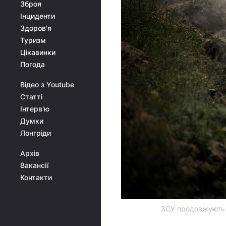
Зброя
Інциденти
Здоров'я
Туризм
Цікавинки
Погода
Відео з Youtube
Статті
Інтерв'ю
Думки
Лонгріди
Архів
Вакансії
Контакти
ЗСУ продовжують 