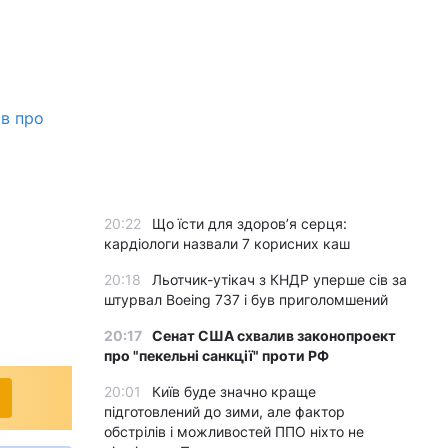
ів про
20:22
Що їсти для здоров’я серця:
кардіологи назвали 7 корисних каш
20:18
Льотчик-утікач з КНДР уперше сів за
штурвал Boeing 737 і був приголомшений
20:17
Сенат США схвалив законопроект
про "пекельні санкції" проти РФ
20:01
Київ буде значно краще
підготовлений до зими, але фактор
обстрілів і можливостей ППО ніхто не