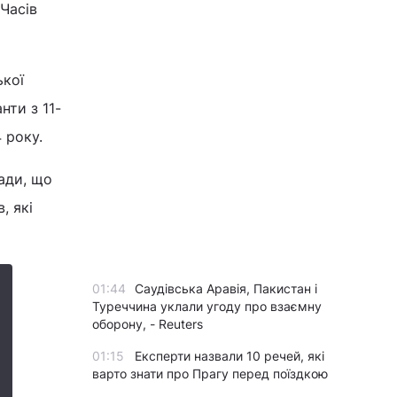
Часів
ької
нти з 11-
 року.
гади, що
, які
01:44
Саудівська Аравія, Пакистан і
Туреччина уклали угоду про взаємну
оборону, - Reuters
01:15
Експерти назвали 10 речей, які
варто знати про Прагу перед поїздкою