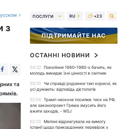
русском
RU
+23
ПОСЛУГИ
и з
ПІДТРИМАЙТЕ НАС
ОСТАННІ НОВИНИ
04:22
Покоління 1960–1980-х бачить, як
молодь викидає їхні цінності в смітник
03:10
Чи справді родзинки такі корисні, як
рних та
усі думають: відповідь дієтологів
рямків.
02:56
Трамп неохоче посилює тиск на РФ,
але законопроект Грема змусить його
вжити заходів, - WSJ
02:23
Мелоні відреагувала на вимогу
Іспанії щодо прикордонних перевірок у