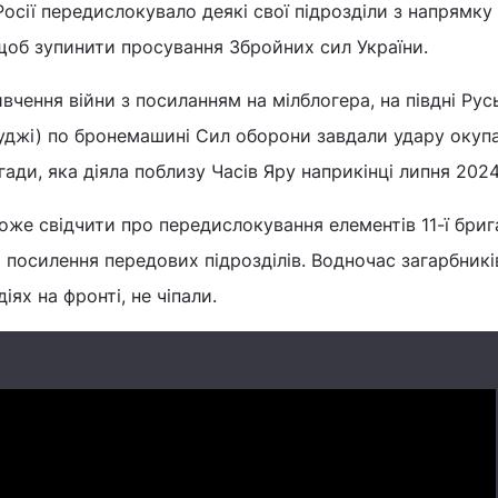
осії передислокувало деякі свої підрозділи з напрямку 
 щоб зупинити просування Збройних сил України.
ивчення війни з посиланням на мілблогера, на півдні Рус
Суджі) по бронемашині Сил оборони завдали удару окупа
гади, яка діяла поблизу Часів Яру наприкінці липня 2024
може свідчити про передислокування елементів 11-ї бри
 посилення передових підрозділів. Водночас загарбників
іях на фронті, не чіпали.