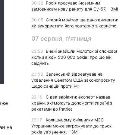
00:32
Росія просуває іноземним
замовникам нову ракету для Су-57, - ЗМІ
00:05
Старий монітор ще рано викидати:
як використати його повторно з користю
07 серпня, п'ятниця
23:58
Вчені знайшли молоток зі слонової
кістки віком 500 000 років: про що він
свідчить
23:53
Зеленський відреагував на
ухвалення Сенатом США законопроєкту
щодо санкцій проти РФ
23:19
Є два варіанти: експерт назвав
оже
країни, які можуть допомогти Україні з
ракетами до Patriot
23:17
Колишньому очільнику МЗС
Угорщини може загрожувати до трьох
ай не
років ув'язнення, - ЗМІ