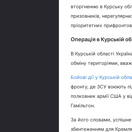
вторгненню в Курську обл
призовників, нерегулярни
пріоритетних прифронтови
Операція в Курській об
В Курській області Україн
обміну територіями, вва
Бойові дії у Курській обла
фронту, де ЗСУ воюють пі
полковник армії США у ві
Гамільтон.
За його словами, успішне
збентеженням для Кремля