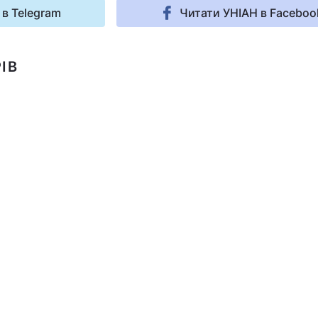
 в Telegram
Читати УНІАН в Faceboo
ІВ