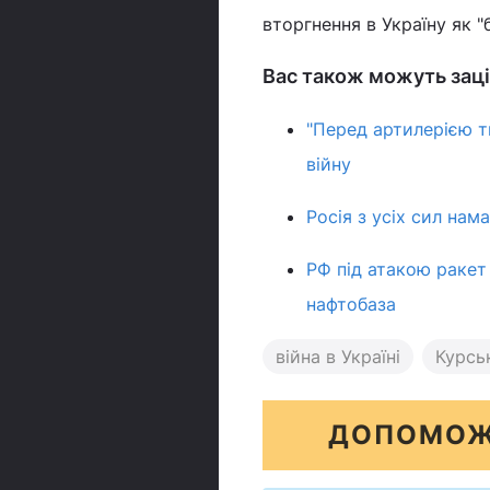
вторгнення в Україну як 
Вас також можуть заці
"Перед артилерією т
війну
Росія з усіх сил нам
РФ під атакою ракет 
нафтобаза
війна в Україні
Курсь
ДОПОМОЖ