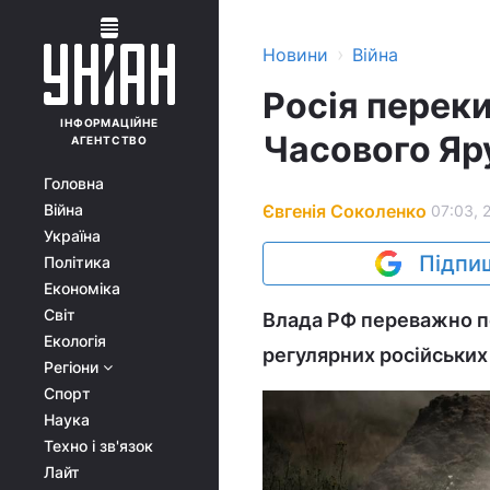
›
Новини
Війна
Росія переки
ІНФОРМАЦІЙНЕ
Часового Яру
АГЕНТСТВО
Головна
Євгенія Соколенко
Війна
07:03, 
Україна
Підпиш
Політика
Економіка
Світ
Влада РФ переважно по
Екологія
регулярних російських
Регіони
Спорт
Наука
Техно і зв'язок
Лайт