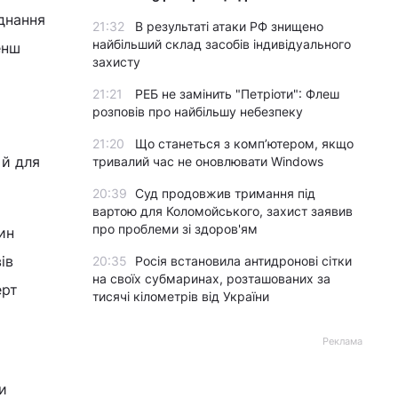
днання
21:32
В результаті атаки РФ знищено
найбільший склад засобів індивідуального
енш
захисту
21:21
РЕБ не замінить "Петріоти": Флеш
розповів про найбільшу небезпеку
21:20
Що станеться з комп’ютером, якщо
 й для
тривалий час не оновлювати Windows
20:39
Суд продовжив тримання під
вартою для Коломойського, захист заявив
про проблеми зі здоров'ям
ин
ів
20:35
Росія встановила антидронові сітки
на своїх субмаринах, розташованих за
ерт
тисячі кілометрів від України
Реклама
и