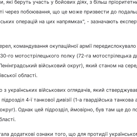
, які беруть участь у бойових діях, з більш пріоритетн
сті через побоювання, що це може призвести до подал
йських операцій на цих напрямках", - зазначають експер
ерел, командування окупаційної армії передислокувало
 30-го мотострілецького полку (72-га мотострілецька ди
Ленінградський військовий округ), який станом на сер
івської області.
о з українських військових оглядачів, який стверджува
підрозділ 4-ї танкової дивізії (1-а гвардійська танкова 
круг). Однак цей підрозділ, ймовірно, був там ще до п
бласті.
гала додаткові ознаки того, що для протидії українськ