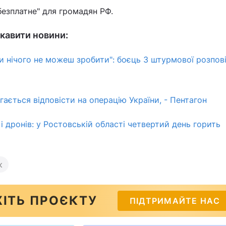
"безплатне" для громадян РФ.
кавити новини:
и нічого не можеш зробити": боєць 3 штурмової розпов
агається відповісти на операцію України, - Пентагон
і дронів: у Ростовській області четвертий день горить
к
ІТЬ ПРОЄКТУ
ПІДТРИМАЙТЕ НАС