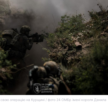
свою операцію на Курщині / фото 24 ОМБр імені короля Данила