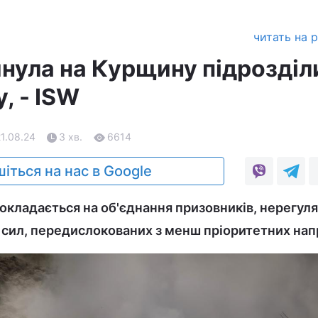
читать на 
нула на Курщину підрозділ
, - ISW
21.08.24
3 хв.
6614
іться на нас в Google
кладається на об'єднання призовників, нерегуля
 сил, передислокованих з менш пріоритетних нап