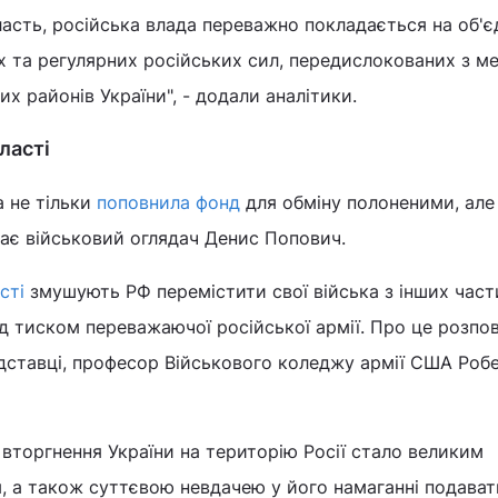
асть, російська влада переважно покладається на об'є
х та регулярних російських сил, передислокованих з м
х районів України", - додали аналітики.
ласті
а не тільки
поповнила фонд
для обміну полоненими, але
жає військовий оглядач Денис Попович.
сті
змушують РФ перемістити свої війська з інших част
д тиском переважаючої російської армії. Про це розпов
дставці, професор Військового коледжу армії США Роб
 вторгнення України на територію Росії стало великим
, а також суттєвою невдачею у його намаганні подават