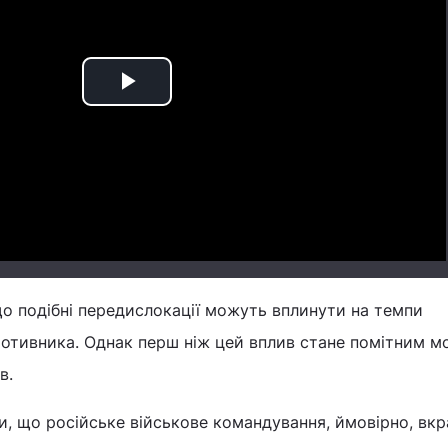
Play
Video
що подібні передислокації можуть вплинути на темпи
ротивника. Однак перш ніж цей вплив стане помітним м
в.
, що російське військове командування, ймовірно, вкр