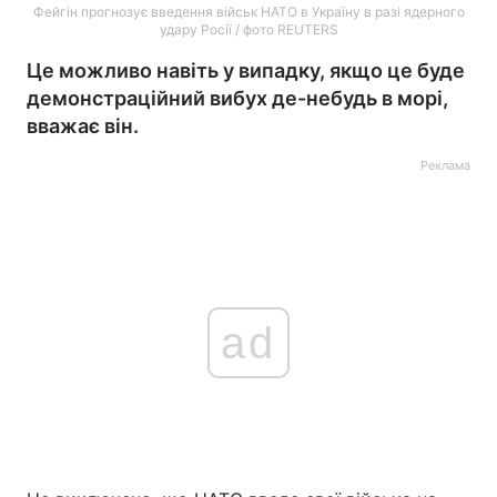
Фейгін прогнозує введення військ НАТО в Україну в разі ядерного
удару Росії / фото REUTERS
Це можливо навіть у випадку, якщо це буде
демонстраційний вибух де-небудь в морі,
вважає він.
Реклама
ad