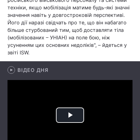
російського військового персоналу та системи
техніки, якщо мобілізація матиме будь-які значні
Лонгріди
значення навіть у довгостроковій перспективі.
Його дії наразі свідчать про те, що він набагато
Відео з Youtube
Статті
більше стурбований тим, щоб доставляти тіла
(мобілізованих – УНІАН) на поле бою, ніж
Інтерв'ю
Думки
усуненням цих основних недоліків", – йдеться у
звіті ISW.
Архів
Вакансії
ВІДЕО ДНЯ
Контакти
Послуги
Play
Video