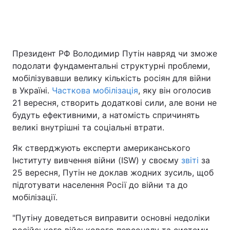
Головна
Війна
Президент РФ Володимир Путін навряд чи зможе
подолати фундаментальні структурні проблеми,
Україна
Політика
мобілізувавши велику кількість росіян для війни
Економіка
Світ
в Україні.
Часткова мобілізація
, яку він оголосив
21 вересня, створить додаткові сили, але вони не
Спорт
Наука
будуть ефективними, а натомість спричинять
великі внутрішні та соціальні втрати.
Техно і зв'язок
Лайт
Як стверджують експерти американського
Зброя
Інциденти
Інституту вивчення війни (ISW) у своєму
звіті
за
25 вересня, Путін не доклав жодних зусиль, щоб
Здоров'я
Туризм
підготувати населення Росії до війни та до
мобілізації.
Цікавинки
Погода
"Путіну доведеться виправити основні недоліки
Екологія
Регіони