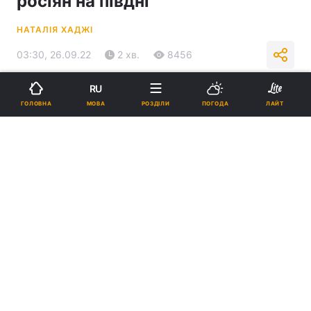
росіян на півдні
НАТАЛІЯ ХАДЖІ
03:30, 26.09.22
2 хв.
8456
RU
Підпишіться на нас в Google
МОВА
ГОЛОВНА
РОЗДІЛИ
ПОГОДА
ЛАЙТ
Захисники України продовжують бити окупантів / Генштаб ЗСУ
Нашою авіацією по ворогу нанесено 9
ударів.