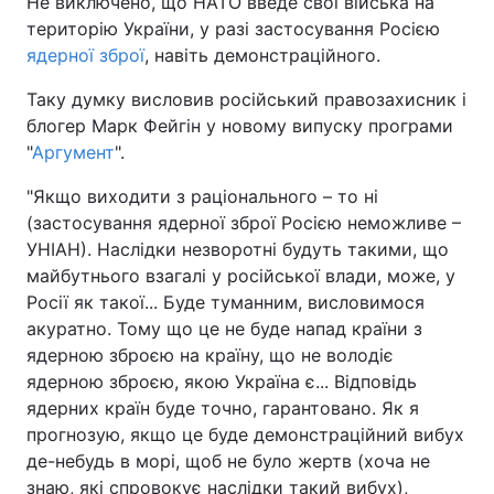
Не виключено, що НАТО введе свої війська на
територію України, у разі застосування Росією
ядерної зброї
, навіть демонстраційного.
Таку думку висловив російський правозахисник і
блогер Марк Фейгін у новому випуску програми
"
Аргумент
".
"Якщо виходити з раціонального – то ні
(застосування ядерної зброї Росією неможливе –
УНІАН). Наслідки незворотні будуть такими, що
майбутнього взагалі у російської влади, може, у
Росії як такої... Буде туманним, висловимося
акуратно. Тому що це не буде напад країни з
ядерною зброєю на країну, що не володіє
ядерною зброєю, якою Україна є... Відповідь
ядерних країн буде точно, гарантовано. Як я
прогнозую, якщо це буде демонстраційний вибух
де-небудь в морі, щоб не було жертв (хоча не
знаю, які спровокує наслідки такий вибух),