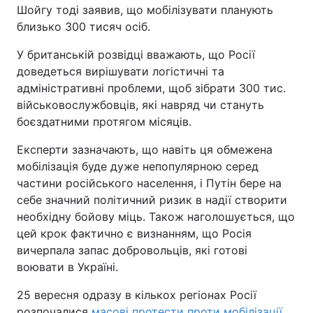
Шойгу тоді заявив, що мобілізувати планують
близько 300 тисяч осіб.
У британській розвідці вважають, що Росії
доведеться вирішувати логістичні та
адміністративні проблеми, щоб зібрати 300 тис.
військовослужбовців, які навряд чи стануть
боєздатними протягом місяців.
Експерти зазначають, що навіть ця обмежена
мобілізація буде дуже непопулярною серед
частини російського населення, і Путін бере на
себе значний політичний ризик в надії створити
необхідну бойову міць. Також наголошується, що
цей крок фактично є визнанням, що Росія
вичерпала запас добровольців, які готові
воювати в Україні.
25 вересня одразу в кількох регіонах Росії
розпочалися
масові протести проти мобілізації
,