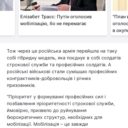
Елізабет Трасс: Путін оголосив
"План 
мобілізацію, бо не перемагає
оголос
в окуп
Тож через це російська армія перейшла на таку
собі гібридну модель, яка поєднує в собі солдатів
строкової служби та професійних солдатів. А
російські військові стали сумішшю професійних
контрактників-добровольців і річних
призовників.
"Пріоритет у формуванні професійних сил і
позбавлення пріоритетності строкової служби,
ймовірно, призвело до руйнування
бюрократичних структур, необхідних для
мобілізації. Мобілізація – це завжди