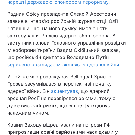
нарешті державою-спонсором тероризму.
Радник Офісу президента Олексій Арестович
заявив в інтерв'ю російській журналістці Юлії
Латиніній, що, на його думку, ймовірність
застосування Росією ядерної зброї зросла. А
заступник голови Головного управління розвідки
Міноборони України Вадим Скібіцький вважає,
що російській диктатор Володимир Путін
серйозно розглядає можливість ядерної війни.
У той же час розслідувач Bellingcat Христо
Грозєв засумнівався в перспективі початку
ядерної війни. Він
акцентував
, що ядерний
арсенал Росії не перевірявся роками, тому є
дуже високий ризик, що він не функціонує
належним чином.
Країни Заходу відреагували на погрози РФ,
пригрозивши країні серйозними наслідками у