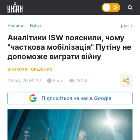
›
Новини
Війна
рус
Аналітики ISW пояснили, чому
"часткова мобілізація" Путіну не
допоможе виграти війну
ВІКТОРІЯ ГОРДІЄНКО
06:56, 26.09.22
5 хв.
18097
Підпишіться на нас в Google