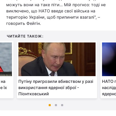
можуть вони на таке піти... Мій прогноз: тоді не
виключено, що НАТО введе свої війська на
територію України, щоб припинити взагалі", –
говорить Фейгін.
ЧИТАЙТЕ ТАКОЖ:
 на
Путіну пригрозили вбивством у разі
НАТО п
е їх
використання ядерної зброї -
наслід
Піонтковський
ядерно