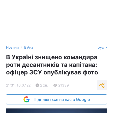
›
Новини
Війна
рус
В Україні знищено командира
роти десантників та капітана:
офіцер ЗСУ опублікував фото
21:31, 16.07.22
2 хв.
21339
Підпишіться на нас в Google