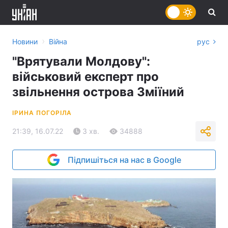
›
Новини
Війна
рус
"Врятували Молдову":
військовий експерт про
звільнення острова Зміїний
ІРИНА ПОГОРІЛА
21:39, 16.07.22
3 хв.
34888
Підпишіться на нас в Google