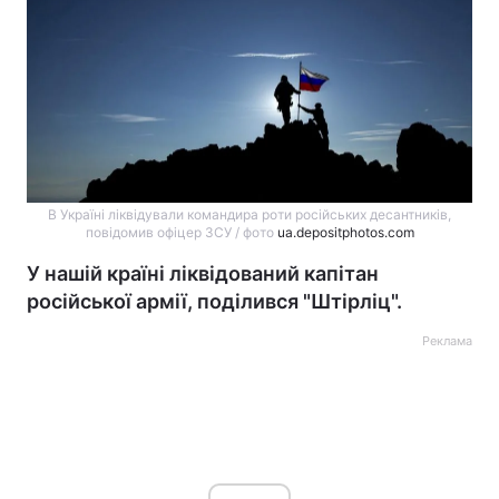
В Україні ліквідували командира роти російських десантників,
повідомив офіцер ЗСУ / фото
ua.depositphotos.com
У нашій країні ліквідований капітан
російської армії, поділився "Штірліц".
Реклама