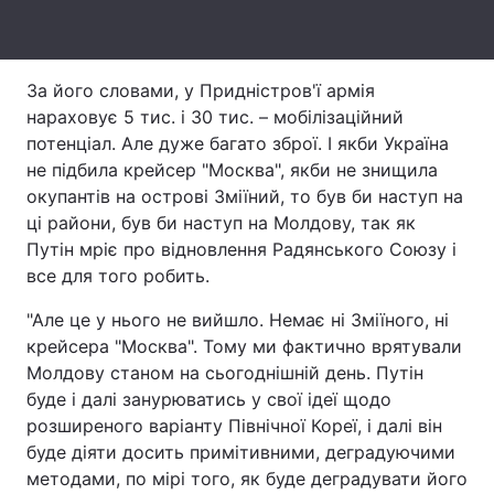
Тема оформлення
За його словами, у Придністров'ї армія
нараховує 5 тис. і 30 тис. – мобілізаційний
потенціал. Але дуже багато зброї. І якби Україна
не підбила крейсер "Москва", якби не знищила
окупантів на острові Зміїний, то був би наступ на
ці райони, був би наступ на Молдову, так як
Путін мріє про відновлення Радянського Союзу і
все для того робить.
"Але це у нього не вийшло. Немає ні Зміїного, ні
крейсера "Москва". Тому ми фактично врятували
Молдову станом на сьогоднішній день. Путін
буде і далі занурюватись у свої ідеї щодо
розширеного варіанту Північної Кореї, і далі він
буде діяти досить примітивними, деградуючими
методами, по мірі того, як буде деградувати його