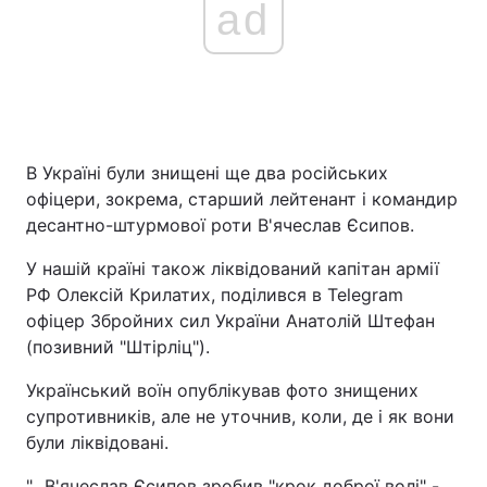
ad
В Україні були знищені ще два російських
офіцери, зокрема, старший лейтенант і командир
десантно-штурмової роти В'ячеслав Єсипов.
У нашій країні також ліквідований капітан армії
РФ Олексій Крилатих, поділився в Telegram
офіцер Збройних сил України Анатолій Штефан
(позивний "Штірліц").
Український воїн опублікував фото знищених
супротивників, але не уточнив, коли, де і як вони
були ліквідовані.
"...В'ячеслав Єсипов зробив "крок доброї волі" -