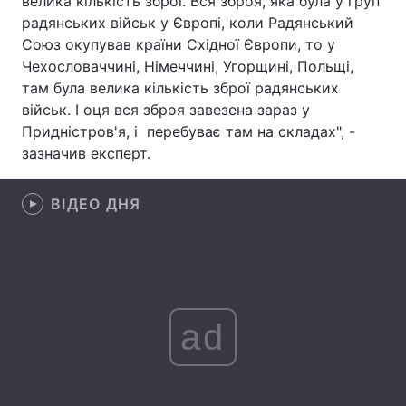
велика кількість зброї. Вся зброя, яка була у груп
радянських військ у Європі, коли Радянський
Лонгріди
Союз окупував країни Східної Європи, то у
Чехословаччині, Німеччині, Угорщині, Польщі,
Відео з Youtube
Статті
там була велика кількість зброї радянських
військ. І оця вся зброя завезена зараз у
Інтерв'ю
Думки
Придністров'я, і перебуває там на складах", -
зазначив експерт.
Архів
Вакансії
ВІДЕО ДНЯ
Контакти
Послуги
ad