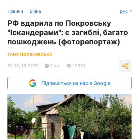
›
Новини
Війна
рус
РФ вдарила по Покровську
"Іскандерами": є загиблі, багато
пошкоджень (фоторепортаж)
ТАНЯ ПОЛЯКОВСЬКА
21:03, 16.07.22
2 хв.
13981
Підпишіться на нас в Google