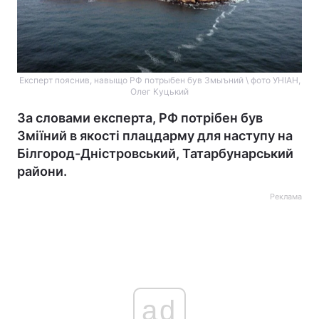
Експерт пояснив, навыщо РФ потрыбен був Змыъний \ фото УНІАН,
Олег Куцький
За словами експерта, РФ потрібен був
Зміїний в якості плацдарму для наступу на
Білгород-Дністровський, Татарбунарський
райони.
Реклама
ad