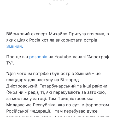
Головна
Війна
Військовий експерт Михайло Притула пояснив, в
Україна
Політика
яких цілях Росія хотіла використати острів
Економіка
Світ
Зміїний
.
Про це він
розповів
на Youtube-каналі "Апостроф
Спорт
Наука
TV".
Техно і зв'язок
Лайт
"Для чого їм потрібен був острів Зміїний – це
плацдарм для наступу на Білгород-
Зброя
Інциденти
Дністровський, Татарбунарський та інші райони
Здоров'я
Туризм
(України - ред.), ті, які перебувають за затокою,
за мостом у затоці. Там Придністровська
Цікавинки
Погода
Молдавська Республіка, яка по суті є форпостом
Російської Федерації, і там перебуває дуже
Екологія
Регіони