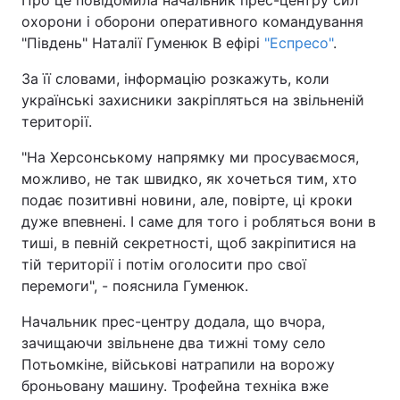
Про це повідомила начальник прес-центру сил
охорони і оборони оперативного командування
"Південь" Наталії Гуменюк В ефірі
"Еспресо"
.
За її словами, інформацію розкажуть, коли
українські захисники закріпляться на звільненій
території.
"На Херсонському напрямку ми просуваємося,
можливо, не так швидко, як хочеться тим, хто
подає позитивні новини, але, повірте, ці кроки
дуже впевнені. І саме для того і робляться вони в
тиші, в певній секретності, щоб закріпитися на
тій території і потім оголосити про свої
перемоги", - пояснила Гуменюк.
Начальник прес-центру додала, що вчора,
зачищаючи звільнене два тижні тому село
Потьомкіне, військові натрапили на ворожу
броньовану машину. Трофейна техніка вже