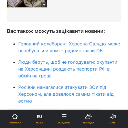
Вас також можуть зацікавити новини:
Головний колаборант Херсона Сальдо може
перебувати в комі – радник глави ОВ
Люди беруть, щоб не голодувати: окупанти
на Херсонщині роздають паспорти РФ в
обмін на гроші
Росіяни намагалися атакувати ЗСУ під
Херсоном, але довелося самим тікати від
вогню
ВСУ
Херсонщина
війна в Україні
RU
МОВА
ГОЛОВНА
РОЗДІЛИ
ПОГОДА
ЛАЙТ