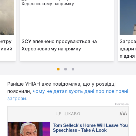
ентру
ЗСУ впевнено просуваються на
Загроз
ливий
Херсонському напрямку
вдарит
півдня
Раніше УНІАН вже повідомляв, що у розвідці
пояснили,
чому не деталізують дані про повітряні
загрози
.
Реклама