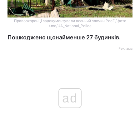
Правоохоронці задокументували воєнний злочин Росії / фото
t.me/UA_National_Police
Пошкоджено щонайменше 27 будинків.
Реклама
ad