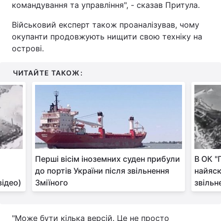
командування та управління", - сказав Притула.
Військовий експерт також проаналізував, чому
окупанти продовжують нищити свою техніку на
острові.
ЧИТАЙТЕ ТАКОЖ:
Перші вісім іноземних суден прибули
В ОК "
до портів України після звільнення
найяс
відео)
Зміїного
звільн
"Може бути кілька версій. Це не просто