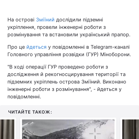
На острові
Зміїний
дослідили підземні
укріплення, провели інженерні роботи з
Головна
Війна
розмінування та встановили український прапор.
Україна
Політика
Про це
йдеться
у повідомленні в Telegram-каналі
Головного управління розвідки (ГУР) Міноборони.
Економіка
Світ
"В ході операції ГУР проведено роботи з
Спорт
Наука
дослідження й рекогносцирування території та
підземних укріплень острова Зміїний. Виконано
Техно і зв'язок
Лайт
інженерні роботи з розмінування", - йдеться у
Зброя
Інциденти
повідомленні.
Здоров'я
Туризм
ЧИТАЙТЕ ТАКОЖ:
Цікавинки
Погода
Екологія
Регіони