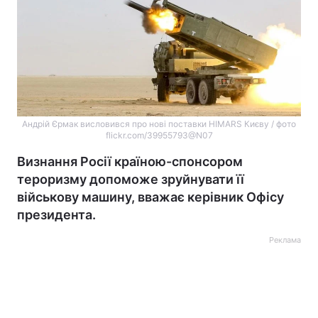
Андрій Єрмак висловився про нові поставки HIMARS Києву / ​фото
flickr.com/39955793@N07
Визнання Росії країною-спонсором
тероризму допоможе зруйнувати її
військову машину, вважає керівник Офісу
президента.
Реклама