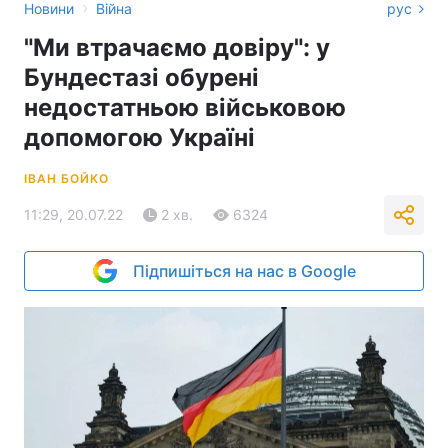
›
Новини
Війна
рус
"Ми втрачаємо довіру": у
Бундестазі обурені
недостатньою військовою
допомогою Україні
ІВАН БОЙКО
11:29, 20.07.22
2 хв.
6324
Підпишіться на нас в Google