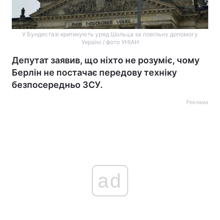
У Бундестазі критикують уряд Шольца за повільну допомогу
Україні / фото УНІАН
Депутат заявив, що ніхто не розуміє, чому
Берлін не постачає передову техніку
безпосередньо ЗСУ.
Реклама
ad