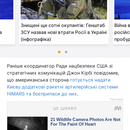
Знищені ще сотні окупантів: Генштаб
Війна 
в
ЗСУ назвав нові втрати Росії в Україні
російс
(інфографіка)
пробу
Раніше координатор Ради нацбезпеки США зі
стратегічних комунікацій Джон Кірбі повідомив,
що американська сторона
готується надати
Києву додаткові ракетні артилерійські системи
HIMARS та боєприпаси до них
.
Реклама