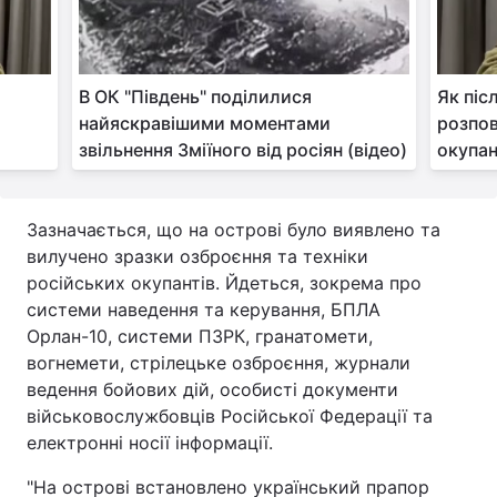
Лонгріди
и
В ОК "Південь" поділилися
Як піс
Відео з Youtube
Статті
найяскравішими моментами
розпов
звільнення Зміїного від росіян (відео)
окупан
Інтерв'ю
Думки
Архів
Вакансії
Зазначається, що на острові було виявлено та
Контакти
вилучено зразки озброєння та техніки
російських окупантів. Йдеться, зокрема про
Послуги
системи наведення та керування, БПЛА
Орлан-10, системи ПЗРК, гранатомети,
вогнемети, стрілецьке озброєння, журнали
ведення бойових дій, особисті документи
військовослужбовців Російської Федерації та
електронні носії інформації.
"На острові встановлено український прапор