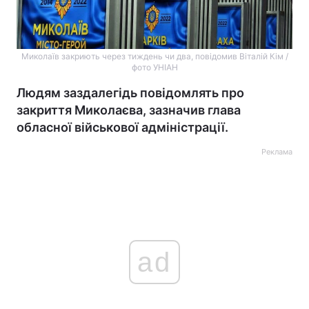
Миколаїв закриють через тиждень чи два, повідомив Віталій Кім /
фото УНІАН
Людям заздалегідь повідомлять про
закриття Миколаєва, зазначив глава
обласної військової адміністрації.
Реклама
ad