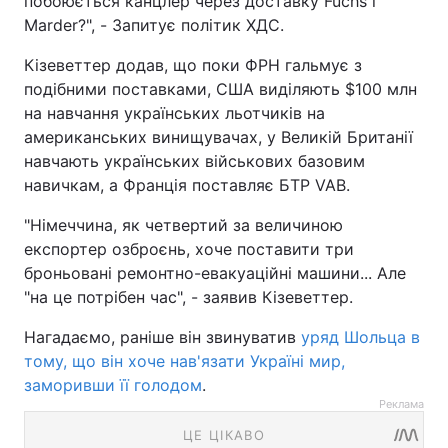
побоюється канцлер через доставку Fuchs і
Marder?", - Запитує політик ХДС.
Кізеветтер додав, що поки ФРН гальмує з
подібними поставками, США виділяють $100 млн
на навчання українських льотчиків на
американських винищувачах, у Великій Британії
навчають українських військових базовим
навичкам, а Франція поставляє БТР VAB.
"Німеччина, як четвертий за величиною
експортер озброєнь, хоче поставити три
броньовані ремонтно-евакуаційні машини... Але
"на це потрібен час", - заявив Кізеветтер.
Нагадаємо, раніше він звинуватив
уряд Шольца в
тому, що він хоче нав'язати Україні мир,
заморивши її голодом
.
Реклама