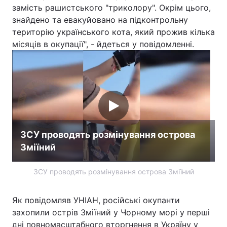
замість рашистського "триколору". Окрім цього,
Тема оформлення
знайдено та евакуйовано на підконтрольну
територію українського кота, який прожив кілька
місяців в окупації", - йдеться у повідомленні.
ЗСУ проводять розмінування острова
Зміїний
ЗСУ проводять розмінування острова Зміїний
Як повідомляв УНІАН, російські окупанти
захопили острів Зміїний у Чорному морі у перші
дні повномасштабного вторгнення в Україну у