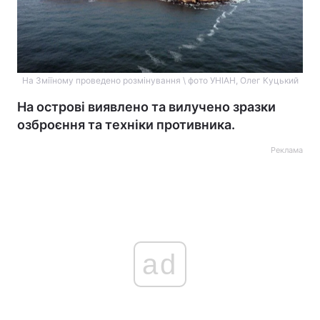
На Зміїному проведено розмінування \ фото УНІАН, Олег Куцький
На острові виявлено та вилучено зразки
озброєння та техніки противника.
Реклама
ad