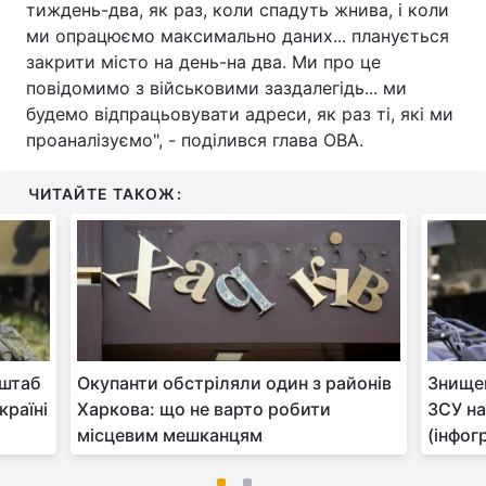
тиждень-два, як раз, коли спадуть жнива, і коли
ми опрацюємо максимально даних... планується
закрити місто на день-на два. Ми про це
повідомимо з військовими заздалегідь... ми
будемо відпрацьовувати адреси, як раз ті, які ми
проаналізуємо", - поділився глава ОВА.
ЧИТАЙТЕ ТАКОЖ:
нштаб
Окупанти обстріляли один з районів
Знищен
країні
Харкова: що не варто робити
ЗСУ на
місцевим мешканцям
(інфог