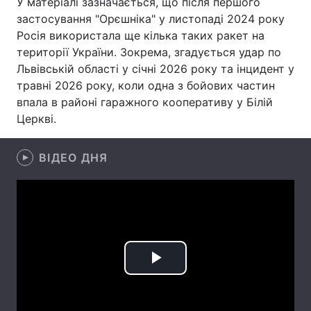
У матеріалі зазначається, що після першого
застосування "Орєшніка" у листопаді 2024 року
Лонгріди
Росія використала ще кілька таких ракет на
території України. Зокрема, згадується удар по
Відео з Youtube
Статті
Львівській області у січні 2026 року та інцидент у
травні 2026 року, коли одна з бойових частин
Інтерв'ю
Думки
впала в районі гаражного кооперативу у Білій
Церкві.
Архів
Вакансії
Контакти
ВІДЕО ДНЯ
Послуги
Play
Video