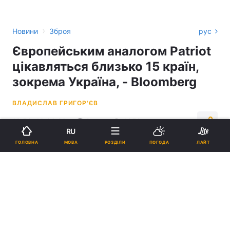
›
Новини
Зброя
рус
Європейським аналогом Patriot
цікавляться близько 15 країн,
зокрема Україна, - Bloomberg
ВЛАДИСЛАВ ГРИГОР'ЄВ
18:50, 16.06.26
2 хв.
4052
RU
МОВА
ГОЛОВНА
РОЗДІЛИ
ПОГОДА
ЛАЙТ
Підпишіться на нас в Google