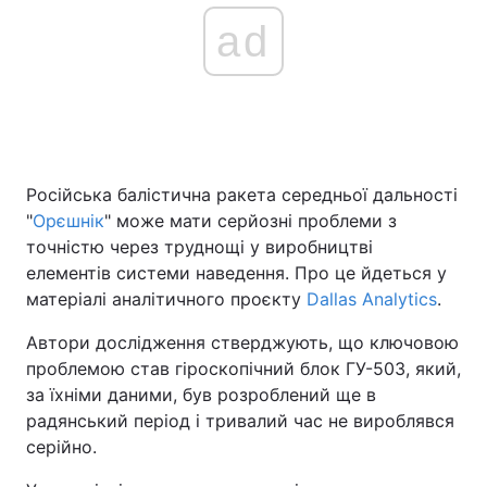
ad
Головна
Війна
Україна
Політика
Економіка
Світ
Російська балістична ракета середньої дальності
"
Орєшнік
" може мати серйозні проблеми з
Спорт
Наука
точністю через труднощі у виробництві
елементів системи наведення. Про це йдеться у
Техно і зв'язок
Лайт
матеріалі аналітичного проєкту
Dallas Analytics
.
Зброя
Інциденти
Автори дослідження стверджують, що ключовою
проблемою став гіроскопічний блок ГУ-503, який,
Здоров'я
Туризм
за їхніми даними, був розроблений ще в
радянський період і тривалий час не вироблявся
Цікавинки
Погода
серійно.
Екологія
Регіони