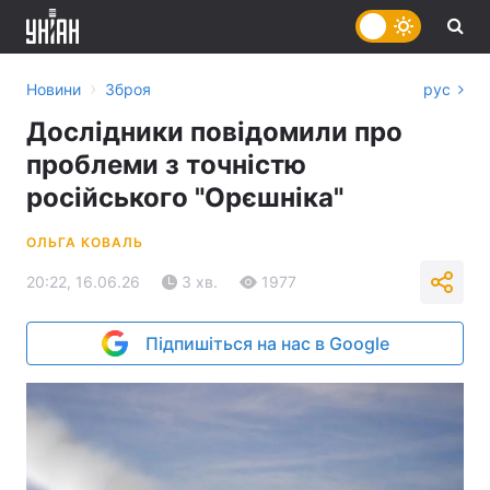
›
Новини
Зброя
рус
Дослідники повідомили про
проблеми з точністю
російського "Орєшніка"
ОЛЬГА КОВАЛЬ
20:22, 16.06.26
3 хв.
1977
Підпишіться на нас в Google