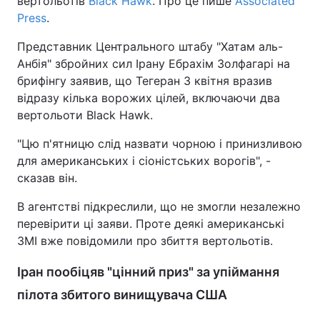
вертольотів
Black Hawk
. Про це пише
Associated
Press
.
Представник Центрального штабу "Хатам аль-
Анбія" збройних сил Ірану Ебрахім Золфагарі на
брифінгу заявив, що Тегеран 3 квітня вразив
відразу кілька ворожих цілей, включаючи два
вертольоти Black Hawk.
"Цю п'ятницю слід назвати чорною і принизливою
для американських і сіоністських ворогів", -
сказав він.
В агентстві підкреслили, що не змогли незалежно
перевірити ці заяви. Проте деякі американські
ЗМІ вже повідомили про збиття вертольотів.
Іран пообіцяв "цінний приз" за упіймання
пілота збитого винищувача США