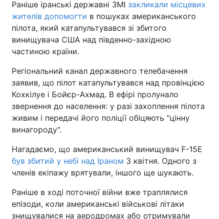
Раніше іранські державні ЗМІ
закликали місцевих
жителів допомогти
в пошуках американського
пілота, який катапультувався зі збитого
винищувача США над південно-західною
частиною країни.
Регіональний канал державного телебачення
заявив, що пілот катапультувався над провінцією
Кохкілуе і Бойєр-Ахмад. В ефірі пролунало
звернення до населення: у разі захоплення пілота
живим і передачі його поліції обіцяють "цінну
винагороду".
Нагадаємо, що американський винищувач F-15E
був збитий у небі над Іраном
3 квітня. Одного з
членів екіпажу врятували, іншого ще шукають.
Раніше в ході поточної війни вже траплялися
епізоди, коли американські військові літаки
знищувалися на аеродромах або отримували