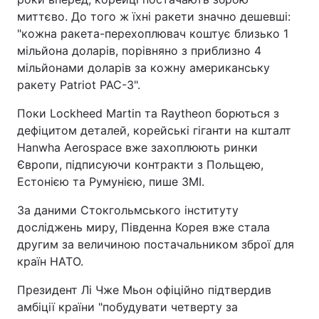
миттєво. До того ж їхні ракети значно дешевші:
Тема оформлення
"кожна ракета-перехоплювач коштує близько 1
мільйона доларів, порівняно з приблизно 4
мільйонами доларів за кожну американську
ракету Patriot PAC-3".
Поки Lockheed Martin та Raytheon борються з
дефіцитом деталей, корейські гіганти на кшталт
Hanwha Aerospace вже захоплюють ринки
Європи, підписуючи контракти з Польщею,
Естонією та Румунією, пише ЗМІ.
За даними Стокгольмського інституту
досліджень миру, Південна Корея вже стала
другим за величиною постачальником зброї для
країн НАТО.
Президент Лі Чже Мьон офіційно підтвердив
амбіції країни "побудувати четверту за