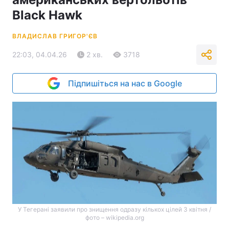
Black Hawk
ВЛАДИСЛАВ ГРИГОР'ЄВ
22:03, 04.04.26
2 хв.
3718
Підпишіться на нас в Google
У Тегерані заявили про знищення одразу кількох цілей 3 квітня /
фото – wikipedia.org