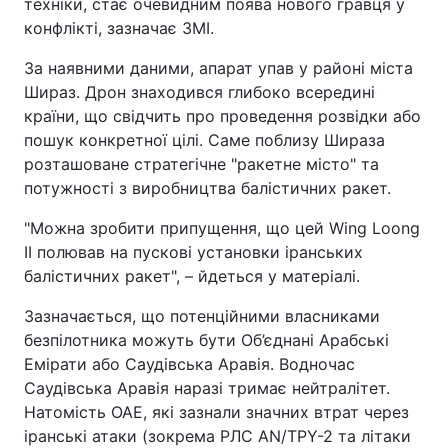
техніки, стає очевидним поява нового гравця у
конфлікті, зазначає ЗМІ.
За наявними даними, апарат упав у районі міста
Шираз. Дрон знаходився глибоко всередині
країни, що свідчить про проведення розвідки або
пошук конкретної цілі. Саме поблизу Шираза
розташоване стратегічне "ракетне місто" та
потужності з виробництва балістичних ракет.
"Можна зробити припущення, що цей Wing Loong
II полював на пускові установки іранських
балістичних ракет", – йдеться у матеріалі.
Зазначається, що потенційними власниками
безпілотника можуть бути Об’єднані Арабські
Емірати або Саудівська Аравія. Водночас
Саудівська Аравія наразі тримає нейтралітет.
Натомість ОАЕ, які зазнали значних втрат через
іранські атаки (зокрема РЛС AN/TPY-2 та літаки