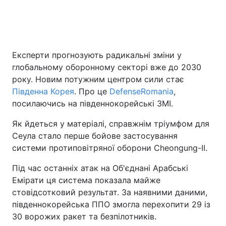
Головна
Війна
Експерти прогнозують радикальні зміни у
Україна
Політика
глобальному оборонному секторі вже до 2030
року. Новим потужним центром сили стає
Економіка
Світ
Південна Корея
. Про це
DefenseRomania
,
посилаючись на південнокорейські ЗМІ.
Спорт
Наука
Як йдеться у матеріалі, справжнім тріумфом для
Техно і зв'язок
Лайт
Сеула стало перше бойове застосування
системи протиповітряної оборони Cheongung-II.
Зброя
Інциденти
Під час останніх атак на Об'єднані Арабські
Здоров'я
Туризм
Емірати ця система показала майже
стовідсотковий результат. За наявними даними,
Цікавинки
Погода
південнокорейська ППО змогла перехопити 29 із
30 ворожих ракет та безпілотників.
Екологія
Регіони