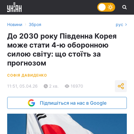
›
Новини
Зброя
рус
До 2030 року Південна Корея
може стати 4-ю оборонною
силою світу: що стоїть за
прогнозом
СОФІЯ ДАВИДЕНКО
11:51, 05.04.26
2 хв.
16970
Підпишіться на нас в Google