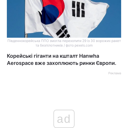
Південнокорейська ППО змогла перехопити 29 із 30 ворожих ракет
та безпілотників / фото pexels.com
Корейські гіганти на кшталт Hanwha
Aerospace вже захоплюють ринки Європи.
Реклама
ad