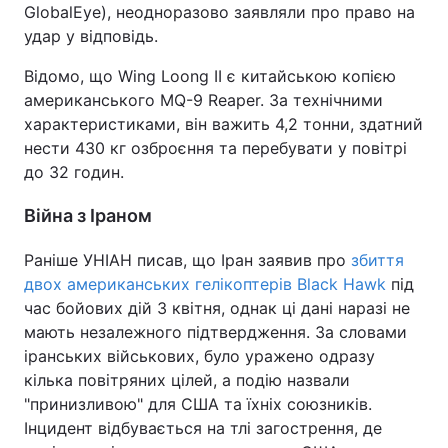
GlobalEye), неодноразово заявляли про право на
удар у відповідь.
Відомо, що Wing Loong II є китайською копією
американського MQ-9 Reaper. За технічними
характеристиками, він важить 4,2 тонни, здатний
нести 430 кг озброєння та перебувати у повітрі
до 32 годин.
Війна з Іраном
Раніше УНІАН писав, що Іран заявив про
збиття
двох американських гелікоптерів Black Hawk
під
час бойових дій 3 квітня, однак ці дані наразі не
мають незалежного підтвердження. За словами
іранських військових, було уражено одразу
кілька повітряних цілей, а подію назвали
"принизливою" для США та їхніх союзників.
Інцидент відбувається на тлі загострення, де