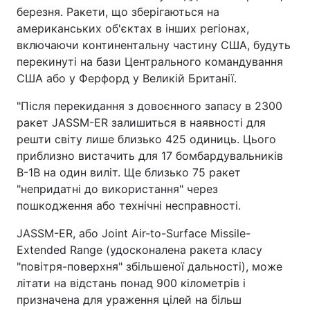
березня. Ракети, що зберігаються на
американських об'єктах в інших регіонах,
включаючи континентальну частину США, будуть
перекинуті на бази Центрального командування
США або у Ферфорд у Великій Британії.
"Після перекидання з довоєнного запасу в 2300
ракет JASSM-ER залишиться в наявності для
решти світу лише близько 425 одиниць. Цього
приблизно вистачить для 17 бомбардувальників
B-1B на один виліт. Ще близько 75 ракет
"непридатні до використання" через
пошкодження або технічні несправності.
JASSM-ER, або Joint Air-to-Surface Missile-
Extended Range (удосконалена ракета класу
"повітря-поверхня" збільшеної дальності), може
літати на відстань понад 900 кілометрів і
призначена для ураження цілей на більш