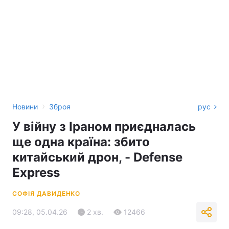
›
Новини
Зброя
рус
У війну з Іраном приєдналась
ще одна країна: збито
китайський дрон, - Defense
Express
СОФІЯ ДАВИДЕНКО
09:28, 05.04.26
2 хв.
12466