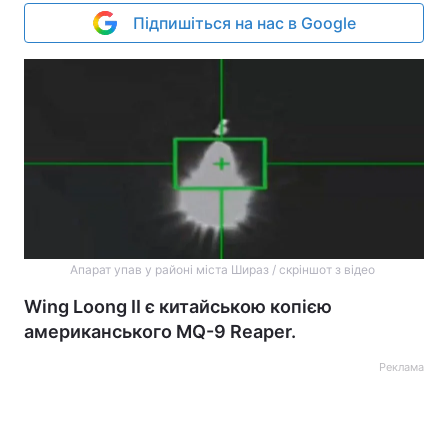
Підпишіться на нас в Google
Апарат упав у районі міста Шираз / скріншот з відео
Wing Loong II є китайською копією
американського MQ-9 Reaper.
Реклама