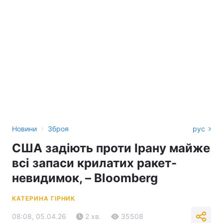
›
Новини
Зброя
рус
США задіють проти Ірану майже
всі запаси крилатих ракет-
невидимок, – Bloomberg
КАТЕРИНА ГІРНИК
08:08, 05.04.26
2 хв.
35508