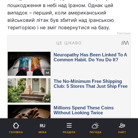
пошкодження в небі над Іраном. Однак цей
випадок – перший, коли американський
військовий літак був збитий над іранською
територією і не зміг повернутися на базу.
Реклама
RU
МОВА
ГОЛОВНА
РОЗДІЛИ
ПОГОДА
ЛАЙТ