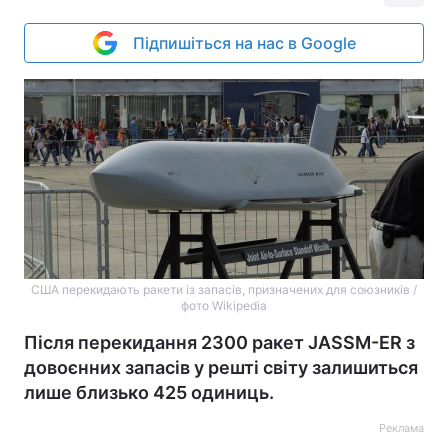
Підпишіться на нас в Google
США перекидають ракети із запасів, призначених для союзників /
фото Wikipedia
Після перекидання 2300 ракет JASSM-ER з
довоєнних запасів у решті світу залишиться
лише близько 425 одиниць.
Реклама