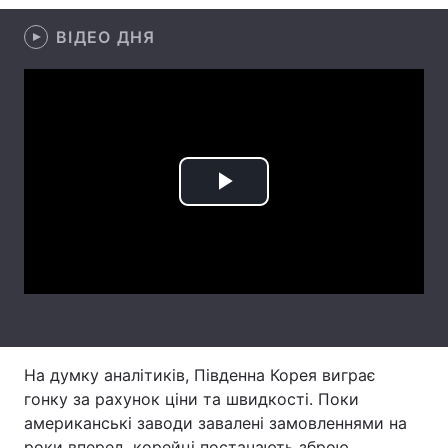
Лонгріди
ВІДЕО ДНЯ
Відео з Youtube
Статті
Інтерв'ю
Думки
Архів
Вакансії
Play
Контакти
Video
Послуги
На думку аналітиків, Південна Корея виграє
гонку за рахунок ціни та швидкості. Поки
американські заводи завалені замовленнями на
роки вперед, корейці постачають зброю