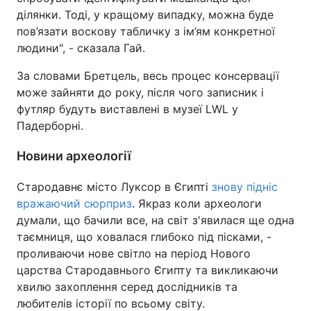
ділянки. Тоді, у кращому випадку, можна буде
пов’язати воскову табличку з ім’ям конкретної
людини", - сказала Гай.
За словами Бретцель, весь процес консервації
може зайняти до року, після чого записник і
футляр будуть виставлені в музеї LWL у
Падерборні.
Новини археології
Стародавнє місто Луксор в Єгипті
знову підніс
вражаючий сюрприз
. Якраз коли археологи
думали, що бачили все, на світ з'явилася ще одна
таємниця, що ховалася глибоко під пісками, -
проливаючи нове світло на період Нового
царства Стародавнього Єгипту та викликаючи
хвилю захоплення серед дослідників та
любителів історії по всьому світу.