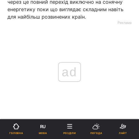
через це повний перехід виключно на сонячну
енергетику поки що виглядає складним навіть
для найбільш розвинених країн.
Реклама
ad
Деякі держави вже шукають нестандартні
RU
рішення. Наприклад, у Франції ще у 2023 році
МОВА
ГОЛОВНА
РОЗДІЛИ
ПОГОДА
ЛАЙТ
ухвалили закон, який зобов’язує великі