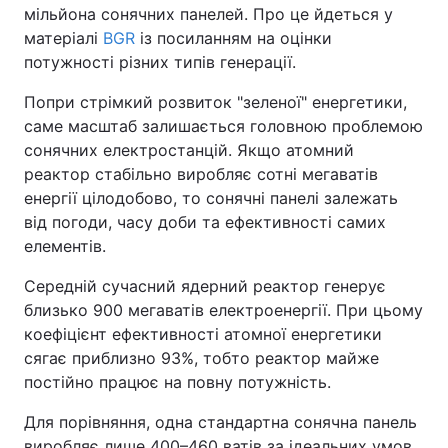
мільйона сонячних панелей. Про це йдеться у
матеріалі
BGR
із посиланням на оцінки
потужності різних типів генерації.
Попри стрімкий розвиток "зеленої" енергетики,
саме масштаб залишається головною проблемою
сонячних електростанцій. Якщо атомний
реактор стабільно виробляє сотні мегаватів
енергії цілодобово, то сонячні панелі залежать
від погоди, часу доби та ефективності самих
елементів.
Середній сучасний ядерний реактор генерує
близько 900 мегаватів електроенергії. При цьому
коефіцієнт ефективності атомної енергетики
сягає приблизно 93%, тобто реактор майже
постійно працює на повну потужність.
Для порівняння, одна стандартна сонячна панель
виробляє лише 400–460 ватів за ідеальних умов