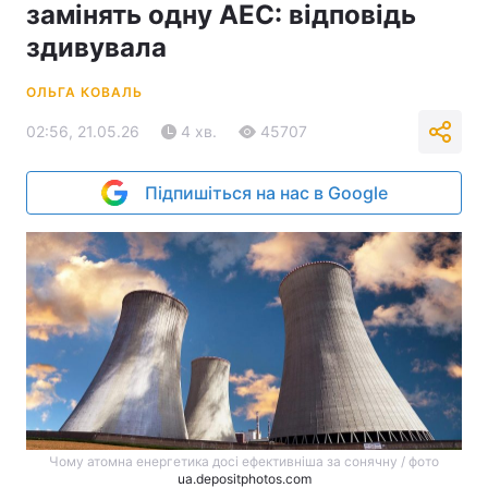
замінять одну АЕС: відповідь
здивувала
ОЛЬГА КОВАЛЬ
02:56, 21.05.26
4 хв.
45707
Підпишіться на нас в Google
Чому атомна енергетика досі ефективніша за сонячну / фото
ua.depositphotos.com