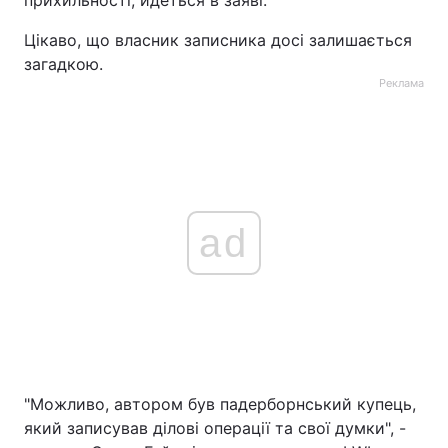
прихильності, йдеться в заяві.
Цікаво, що власник записника досі залишається
загадкою.
Реклама
ad
"Можливо, автором був падерборнський купець,
який записував ділові операції та свої думки", -