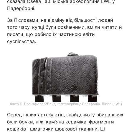
сказала Свева Гай, міська археологиня LWL у
Падерборні.
За її словами, на відміну від більшості людей
того часу, купці були освіченими, вміли читати й
писати, що робило їх частиною еліти
суспільства.
Фото С. Брентфюрер/Ландшафтсвербанд Вестфалія-Ліппе (LWL)
Серед інших артефактів, знайдених у вбиральнях,
були бочки, ніж, кам'яна кераміка, фрагменти
кошиків і шматочки шовкової тканини. Ці