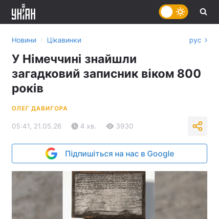
›
Новини
Цікавинки
рус
У Німеччині знайшли
загадковий записник віком 800
років
ОЛЕГ ДАВИГОРА
05:41, 21.05.26
4 хв.
3930
Підпишіться на нас в Google