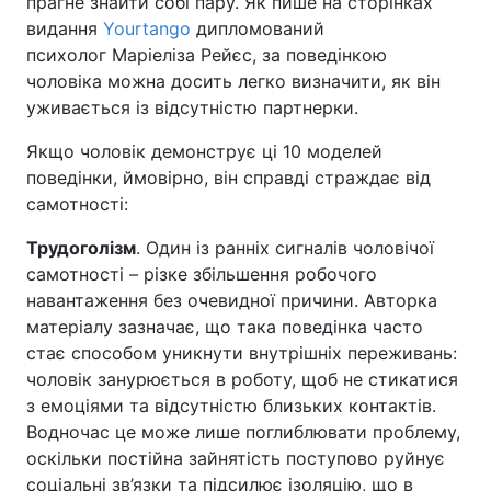
прагне знайти собі пару. Як пише на сторінках
видання
Yourtango
дипломований
психолог Маріеліза Рейєс, за поведінкою
чоловіка можна досить легко визначити, як він
уживається із відсутністю партнерки.
Якщо чоловік демонструє ці 10 моделей
поведінки, ймовірно, він справді страждає від
самотності:
Трудоголізм
. Один із ранніх сигналів чоловічої
самотності – різке збільшення робочого
навантаження без очевидної причини. Авторка
матеріалу зазначає, що така поведінка часто
стає способом уникнути внутрішніх переживань:
чоловік занурюється в роботу, щоб не стикатися
з емоціями та відсутністю близьких контактів.
Водночас це може лише поглиблювати проблему,
оскільки постійна зайнятість поступово руйнує
соціальні зв’язки та підсилює ізоляцію, що в