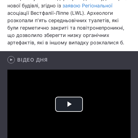
нової будівлі, згідно із
заявою Регіональної
Лонгріди
асоціації Вестфалії-Ліппе (LWL). Археологи
розкопали п'ять середньовічних туалетів, які
були герметично закриті та повітронепроникні,
Відео з Youtube
Статті
що дозволило зберегти низку органічних
артефактів, які в іншому випадку розклалися б.
Інтерв'ю
Думки
Архів
Вакансії
ВІДЕО ДНЯ
Контакти
Послуги
Play
Video