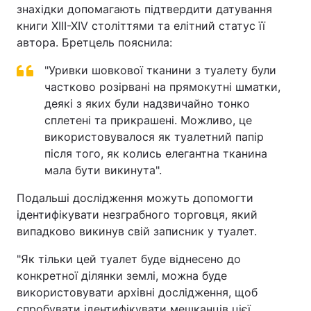
знахідки допомагають підтвердити датування
книги XIII-XIV століттями та елітний статус її
автора. Бретцель пояснила:
"Уривки шовкової тканини з туалету були
частково розірвані на прямокутні шматки,
деякі з яких були надзвичайно тонко
сплетені та прикрашені. Можливо, це
використовувалося як туалетний папір
після того, як колись елегантна тканина
мала бути викинута".
Подальші дослідження можуть допомогти
ідентифікувати незграбного торговця, який
випадково викинув свій записник у туалет.
"Як тільки цей туалет буде віднесено до
конкретної ділянки землі, можна буде
використовувати архівні дослідження, щоб
спробувати ідентифікувати мешканців цієї