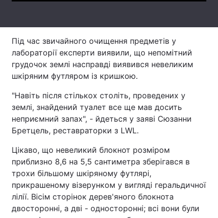
Тема оформлення
Під час звичайного очищення предметів у
лабораторії експерти виявили, що непомітний
грудочок землі насправді виявився невеликим
шкіряним футляром із кришкою.
"Навіть після стількох століть, проведених у
землі, знайдений туалет все ще мав досить
неприємний запах", - йдеться у заяві Сюзанни
Бретцель, реставраторки з LWL.
Цікаво, що невеликий блокнот розміром
приблизно 8,6 на 5,5 сантиметра зберігався в
трохи більшому шкіряному футлярі,
прикрашеному візерунком у вигляді геральдичної
лілії. Вісім сторінок дерев'яного блокнота
двосторонні, а дві - односторонні; всі вони були