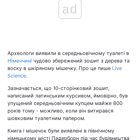
ad
Головна
Війна
Україна
Політика
Археологи виявили в середньовічному туалеті в
Економіка
Світ
Німеччині
чудово збережений зошит з дерева та
воску в шкіряному мішечку. Про це пише
Live
Спорт
Наука
Science
.
Техно і зв'язок
Лайт
Зазначається, що 10-сторінковий зошит,
написаний латинським курсивом, ймовірно, був
Зброя
Інциденти
упущений середньовічним купцем майже 800
Здоров'я
Туризм
років тому - можливо, коли він витирався
шовковим туалетним папером.
Цікавинки
Погода
Книга і мішечок були виявлені в північному
Екологія
Регіони
німецькому місті Падерборн під час будівництва