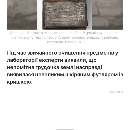
Усередині блокнота експерти виявили безліч рядків рукописного
латинського тексту / фото С. Брентфюрер/Ландшафтсвербанд
Вестфалія-Ліппе (LWL)
Під час звичайного очищення предметів у
лабораторії експерти виявили, що
непомітна грудочка землі насправді
виявилася невеликим шкіряним футляром із
кришкою.
Реклама