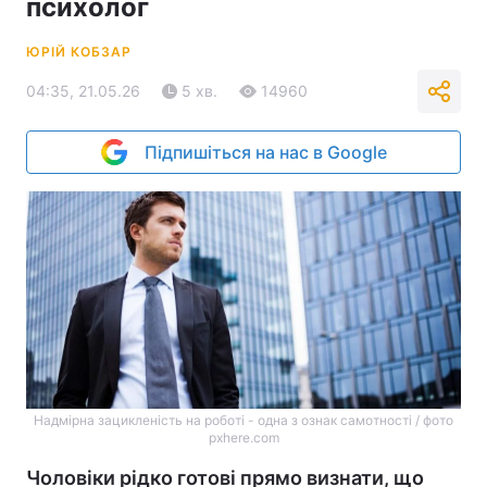
психолог
ЮРІЙ КОБЗАР
04:35, 21.05.26
5 хв.
14960
Підпишіться на нас в Google
Надмірна зацикленість на роботі - одна з ознак самотності / фото
pxhere.com
Чоловіки рідко готові прямо визнати, що