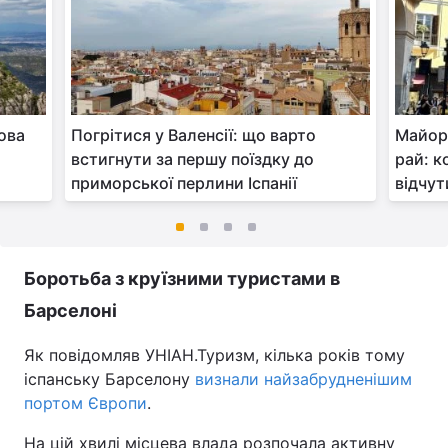
ова
Погрітися у Валенсії: що варто
Майор
встигнути за першу поїздку до
рай: к
приморської перлини Іспанії
відчу
Боротьба з круїзними туристами в
Барселоні
Як повідомляв УНІАН.Туризм, кілька років тому
іспанську Барселону
визнали найзабрудненішим
портом Європи
.
На цій хвилі місцева влада розпочала активну