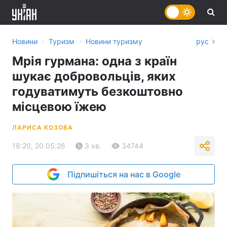
›
›
Новини
Туризм
Новини туризму
рус
Мрія гурмана: одна з країн
шукає добровольців, яких
годуватимуть безкоштовно
місцевою їжею
ЛАРИСА КОЗОВА
18:20, 20.05.26
3 хв.
34744
Підпишіться на нас в Google