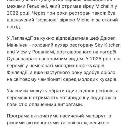
межами Гельсінкі, який отримав зірку Michelin у
2022 році. Через три роки ресторан також був
відзначений "зеленою" зіркою Michelin за сталий
підхід.
У Лапландії за кухню відповідатиме шеф Джоел
Маннінен - головний кухар ресторану Sky Kitchen
and View у Рованіємі, розташованого на пагорбі
Оунасваара з панорамним видом. У 2025 році він
переміг у чемпіонаті молодих шеф-кухарів
Фінляндії, а вже наступного року здобув срібло
на світовому чемпіонаті серед молодих кухарів.
Учасники можуть обрати один із двох регіонів, а
переможці отримають чотириденну подорож із
повністю оплаченими витратами.
Програма включатиме насичений маршрут із
різними активностями та, звісно ж, великою