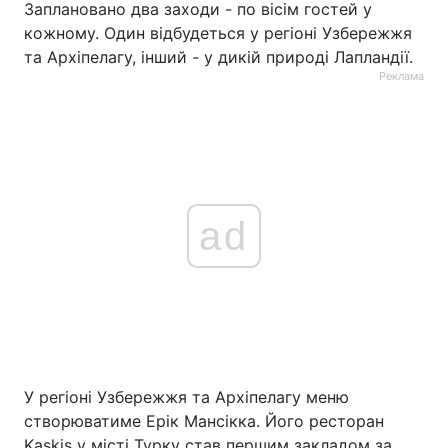
Заплановано два заходи - по вісім гостей у
кожному. Один відбудеться у регіоні Узбережжя
та Архіпелагу, інший - у дикій природі Лапландії.
Реклама
ad
У регіоні Узбережжя та Архіпелагу меню
створюватиме Ерік Мансікка. Його ресторан
Kaskis у місті Турку став першим закладом за