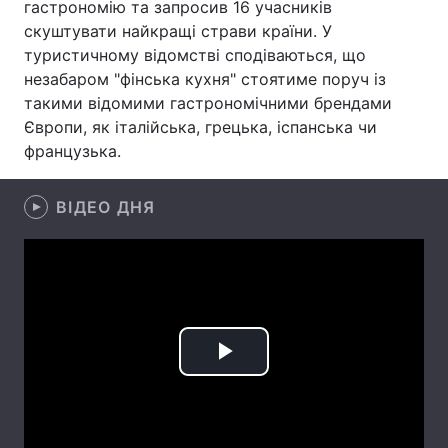
гастрономію та запросив 16 учасників
скуштувати найкращі страви країни. У
Лонгріди
туристичному відомстві сподіваються, що
незабаром "фінська кухня" стоятиме поруч із
Відео з Youtube
Статті
такими відомими гастрономічними брендами
Європи, як італійська, грецька, іспанська чи
Інтерв'ю
Думки
французька.
Архів
Вакансії
ВІДЕО ДНЯ
Контакти
Послуги
Play
Video