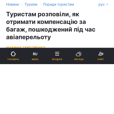
›
›
Новини
Туризм
Поради туристам
рус
Туристам розповіли, як
отримати компенсацію за
багаж, пошкоджений під час
авіаперельоту
МАРИНА ГРИГОРЕНКО
RU
13:59, 20.05.26
5 хв.
452
МОВА
ГОЛОВНА
РОЗДІЛИ
ПОГОДА
ЛАЙТ
Підпишіться на нас в Google