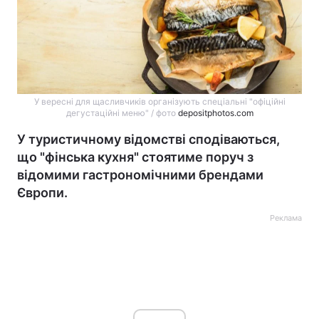
У вересні для щасливчиків організують спеціальні "офіційні
дегустаційні меню" / фото
depositphotos.com
У туристичному відомстві сподіваються,
що "фінська кухня" стоятиме поруч з
відомими гастрономічними брендами
Європи.
Реклама