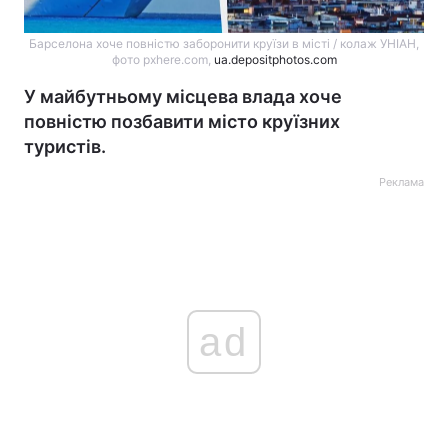
Барселона хоче повністю заборонити круїзи в місті / колаж УНІАН,
фото pxhere.com,
ua.depositphotos.com
У майбутньому місцева влада хоче
повністю позбавити місто круїзних
туристів.
Реклама
ad