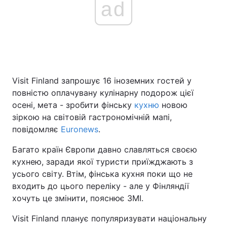
ad
Головна
Війна
Україна
Політика
Visit Finland запрошує 16 іноземних гостей у
Економіка
Світ
повністю оплачувану кулінарну подорож цієї
осені, мета - зробити фінську
кухню
новою
Спорт
Наука
зіркою на світовій гастрономічній мапі,
повідомляє
Euronews
.
Техно і зв'язок
Лайт
Багато країн Європи давно славляться своєю
Зброя
Інциденти
кухнею, заради якої туристи приїжджають з
усього світу. Втім, фінська кухня поки що не
Здоров'я
Туризм
входить до цього переліку - але у Фінляндії
хочуть це змінити, пояснює ЗМІ.
Цікавинки
Погода
Visit Finland планує популяризувати національну
Екологія
Регіони