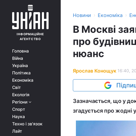
›
›
Новини
Економіка
Ен
В Москві за
ІНФОРМАЦІЙНЕ
про будівниц
АГЕНТСТВО
нюанс
Головна
Війна
Україна
Ярослав Конощук
16:40, 2
Політика
Економіка
Підпиш
Світ
Екологія
Зазначається, що у док
Регіони
Спорт
згадується про жодні у
Наука
Техно і зв'язок
Лайт