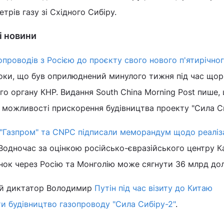
трів газу зі Східного Сибіру.
і новини
опроводів з Росією до проєкту свого нового п'ятирічно
оки, що був оприлюднений минулого тижня під час щор
го органу КНР. Видання South China Morning Post пише,
 можливості прискорення будівництва проекту "Сила Си
"Газпром" та CNPC підписали меморандум щодо реаліза
 Водночас за оцінкою російсько-євразійського центру Ка
янок через Росію та Монголію може сягнути 36 млрд дол
ий диктатор Володимир
Путін під час візиту до Китаю
и будівництво газопроводу "Сила Сибіру-2"
.