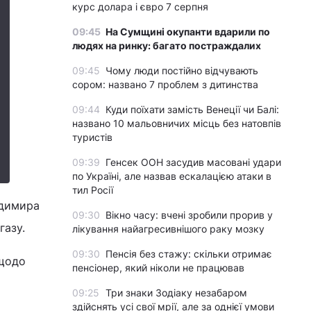
курс долара і євро 7 серпня
09:45
На Сумщині окупанти вдарили по
людях на ринку: багато постраждалих
09:45
Чому люди постійно відчувають
сором: названо 7 проблем з дитинства
09:44
Куди поїхати замість Венеції чи Балі:
названо 10 мальовничих місць без натовпів
туристів
09:39
Генсек ООН засудив масовані удари
по Україні, але назвав ескалацією атаки в
тил Росії
одимира
09:30
Вікно часу: вчені зробили прорив у
газу.
лікування найагресивнішого раку мозку
09:30
Пенсія без стажу: скільки отримає
 щодо
пенсіонер, який ніколи не працював
09:25
Три знаки Зодіаку незабаром
здійснять усі свої мрії, але за однієї умови