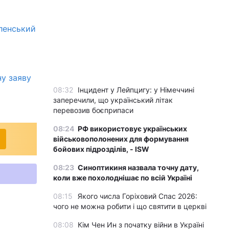
еленський
ну заяву
08:32
Інцидент у Лейпцигу: у Німеччині
заперечили, що український літак
перевозив боєприпаси
08:24
РФ використовує українських
військовополонених для формування
бойових підрозділів, - ISW
08:23
Синоптикиня назвала точну дату,
коли вже похолоднішає по всій Україні
08:15
Якого числа Горіховий Спас 2026:
чого не можна робити і що святити в церкві
08:08
Кім Чен Ин з початку війни в Україні