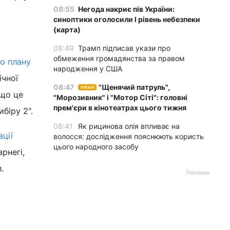
08:55
Негода накриє пів України:
синоптики оголосили І рівень небезпеки
(карта)
08:49
Трамп підписав укази про
обмеження громадянства за правом
го плану
народження у США
ічної
08:47
"Щенячий патруль",
УНІАН
 що це
"Морозивник" і "Мотор Сіті": головні
прем'єри в кінотеатрах цього тижня
біру 2".
08:41
Як рицинова олія впливає на
ції
волосся: дослідження пояснюють користь
цього народного засобу
рнегі,
.
Реклама