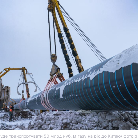
буде транспортувати 50 млрд куб. м газу на рік до Китаю/ фото g