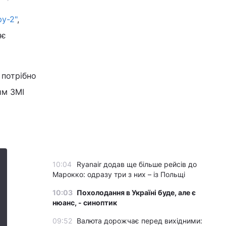
ру-2"
,
яє
 потрібно
им ЗМІ
10:04
Ryanair додав ще більше рейсів до
Марокко: одразу три з них – із Польщі
10:03
Похолодання в Україні буде, але є
нюанс, - синоптик
09:52
Валюта дорожчає перед вихідними: