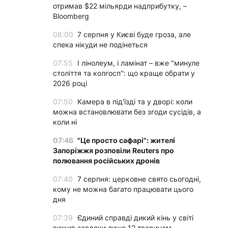
отримав $22 мільярди надприбутку, –
Bloomberg
08:00
7 серпня у Києві буде гроза, але
спека нікуди не подінеться
07:55
І лінолеум, і ламінат – вже "минуле
століття та колгосп": що краще обрати у
2026 році
07:50
Камера в під'їзді та у дворі: коли
можна встановлювати без згоди сусідів, а
коли ні
07:46
"Це просто сафарі": жителі
Запоріжжя розповіли Reuters про
полювання російських дронів
07:40
7 серпня: церковне свято сьогодні,
кому не можна багато працювати цього
дня
07:39
Єдиний справді дикий кінь у світі
вижив завдяки лише 12 тваринам