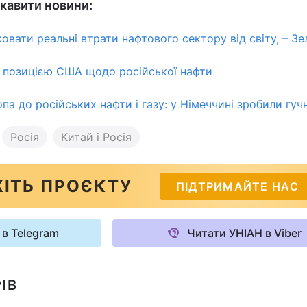
кавити новини:
овати реальні втрати нафтового сектору від світу, – З
і позицією США щодо російської нафти
а до російських нафти і газу: у Німеччині зробили гуч
Росія
Китай і Росія
ІТЬ ПРОЄКТУ
ПІДТРИМАЙТЕ НАС
 в Telegram
Читати УНІАН в Viber
ІВ