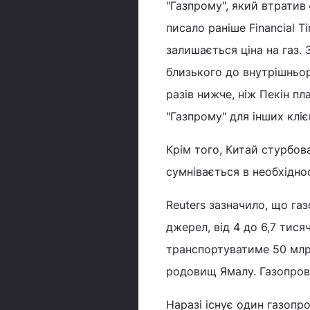
"Газпрому", який втратив
писало раніше Financial 
залишається ціна на газ.
близького до внутрішньор
разів нижче, ніж Пекін пла
"Газпрому" для інших кліє
Крім того, Китай стурбова
сумнівається в необхіднос
Reuters зазначило, що га
джерел, від 4 до 6,7 тися
транспортуватиме 50 млрд
родовищ Ямалу. Газопровід
Наразі існує один газопро