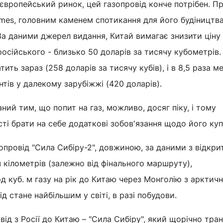
 європейський ринок, цей газопровід конче потрібен. Пр
Times, головним каменем спотикання для його будіництв
 За даними джерел видання, Китай вимагає знизити ціну 
осійського - близько 50 доларів за тисячу кубометрів.
тить зараз (258 доларів за тисячу кубів), і в 8,5 раза м
нтів у далекому зарубіжжі (420 доларів).
ний тим, що попит на газ, можливо, досяг піку, і тому
ті брати на себе додаткові зобов'язання щодо його купі
зопровід "Сила Сибіру-2", довжиною, за даними з відкри
ч кілометрів (залежно від фінального маршруту),
 куб. м газу на рік до Китаю через Монголію з арктич
 стане найбільшим у світі, в разі побудови.
від з Росії до Китаю – "Сила Сибіру", який щорічно тра