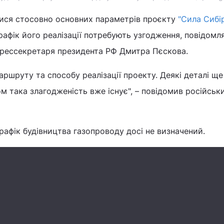
ися стосовно основних параметрів проєкту
"Сила Сибі
графік його реалізації потребують узгодження, повідомл
прессекретаря президента РФ Дмитра Пєскова.
ршруту та способу реалізації проекту. Деякі деталі ще
м така злагодженість вже існує", – повідомив російськ
графік будівництва газопроводу досі не визначений.