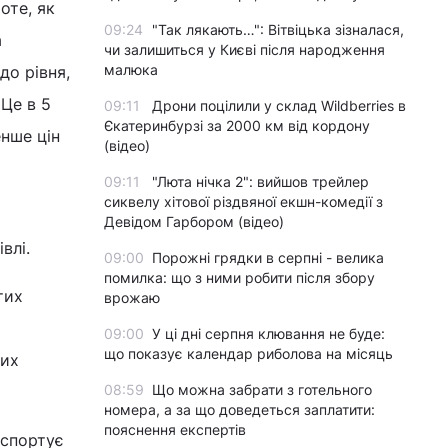
оте, як
09:24
"Так лякають…": Вітвіцька зізналася,
а
чи залишиться у Києві після народження
малюка
до рівня,
 Це в 5
09:11
Дрони поцілили у склад Wildberries в
Єкатеринбурзі за 2000 км від кордону
енше цін
(відео)
09:11
"Люта нічка 2": вийшов трейлер
сиквелу хітової різдвяної екшн-комедії з
Девідом Гарбором (відео)
влі.
09:00
Порожні грядки в серпні - велика
помилка: що з ними робити після збору
тих
врожаю
09:00
У ці дні серпня клювання не буде:
що показує календар риболова на місяць
них
08:59
Що можна забрати з готельного
номера, а за що доведеться заплатити:
пояснення експертів
нспортує