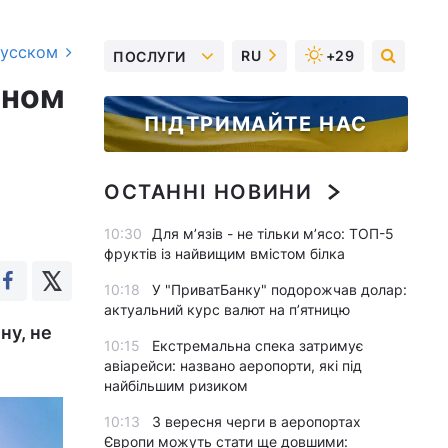
русском
RU
+29
ПОСЛУГИ
іном
ПІДТРИМАЙТЕ НАС
ОСТАННІ НОВИНИ
10:30
Для м’язів - не тільки м’ясо: ТОП-5
фруктів із найвищим вмістом білка
10:18
У "ПриватБанку" подорожчав долар:
актуальний курс валют на п’ятницю
ну, не
10:15
Екстремальна спека затримує
авіарейси: названо аеропорти, які під
найбільшим ризиком
10:13
З вересня черги в аеропортах
Європи можуть стати ще довшими: