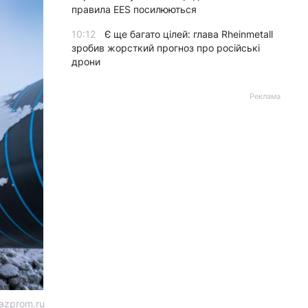
правила EES посилюються
10:12
Є ще багато цілей: глава Rheinmetall
зробив жорсткий прогноз про російські
дрони
Реклама
azprom.ru