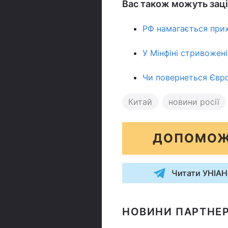
Вас також можуть заці
РФ намагається прих
У Мінфіні стривожен
Чи повернеться Європ
Китай
новини росії
ДОПОМОЖ
Читати УНІАН
НОВИНИ ПАРТНЕР