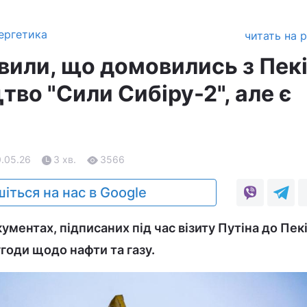
ергетика
читать на 
явили, що домовились з Пек
тво "Сили Сибіру-2", але є
0.05.26
3 хв.
3566
іться на нас в Google
ументах, підписаних під час візиту Путіна до Пекі
годи щодо нафти та газу.