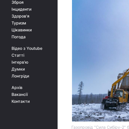
Зброя
Інциденти
Здоров'я
Туризм
Цікавинки
Погода
Відео з Youtube
Статті
Інтерв'ю
Думки
Лонгріди
Архів
Вакансії
Контакти
Газопровід "Сила Сибіру-2" 