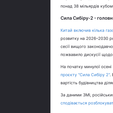
понад 38 мільярдів кубоме
Сила Сибіру-2 - головн
Китай включив кілька газ
розвитку на 2026–2030 р
сесії вищого законодавчо
пожвавило дискусії щодо
На початку минулої осені
проєкту "Сила Сибіру 2"
.
вартість будівництва діл
За даними ЗМІ, російськ
сподівається розблокуват