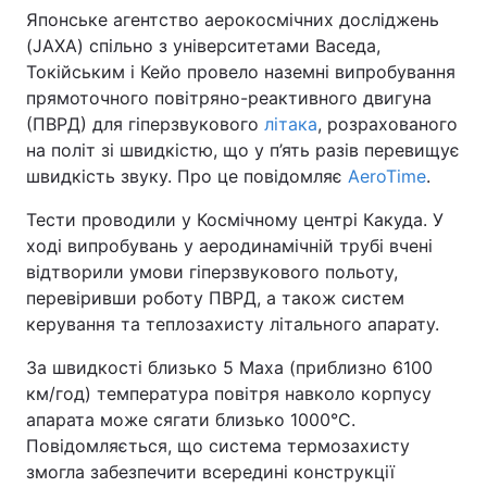
Японське агентство аерокосмічних досліджень
(JAXA) спільно з університетами Васеда,
Токійським і Кейо провело наземні випробування
прямоточного повітряно-реактивного двигуна
(ПВРД) для гіперзвукового
літака
, розрахованого
на політ зі швидкістю, що у п’ять разів перевищує
швидкість звуку. Про це повідомляє
AeroTime
.
Тести проводили у Космічному центрі Какуда. У
ході випробувань у аеродинамічній трубі вчені
відтворили умови гіперзвукового польоту,
перевіривши роботу ПВРД, а також систем
керування та теплозахисту літального апарату.
За швидкості близько 5 Маха (приблизно 6100
км/год) температура повітря навколо корпусу
апарата може сягати близько 1000°C.
Повідомляється, що система термозахисту
змогла забезпечити всередині конструкції