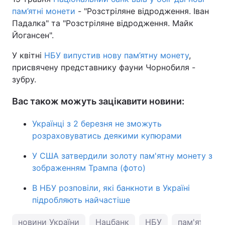
пам’ятні монети
- "Розстріляне відродження. Іван
Падалка" та "Розстріляне відродження. Майк
Йогансен".
У квітні
НБУ випустив нову пам’ятну монету
,
присвячену представнику фауни Чорнобиля -
зубру.
Вас також можуть зацікавити новини:
Українці з 2 березня не зможуть
розраховуватись деякими купюрами
У США затвердили золоту пам'ятну монету з
зображенням Трампа (фото)
В НБУ розповіли, які банкноти в Україні
підробляють найчастіше
новини України
Нацбанк
НБУ
пам'ятні мо