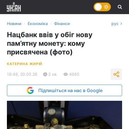
›
›
Новини
Економіка
Фінанси
рус
Нацбанк ввів у обіг нову
пам’ятну монету: кому
присвячена (фото)
КАТЕРИНА ЖИРІЙ
18:49, 20.05.26
2 хв.
4665
Підпишіться на нас в Google