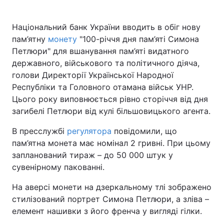
Національний банк України вводить в обіг нову
пам’ятну
монету
"100-річчя дня пам’яті Симона
Головна
Війна
Петлюри" для вшанування пам’яті видатного
державного, військового та політичного діяча,
Україна
Політика
голови Директорії Української Народної
Республіки та Головного отамана військ УНР.
Економіка
Світ
Цього року виповнюється рівно сторіччя від дня
Спорт
Наука
загибелі Петлюри від кулі більшовицького агента.
В пресслужбі
регулятора
повідомили, що
Техно і зв'язок
Лайт
пам’ятна монета має номінал 2 гривні. При цьому
Зброя
Інциденти
запланований тираж – до 50 000 штук у
сувенірному пакованні.
Здоров'я
Туризм
На аверсі монети на дзеркальному тлі зображено
Цікавинки
Погода
стилізований портрет Симона Петлюри, а зліва –
елемент нашивки з його френча у вигляді гілки.
Екологія
Регіони