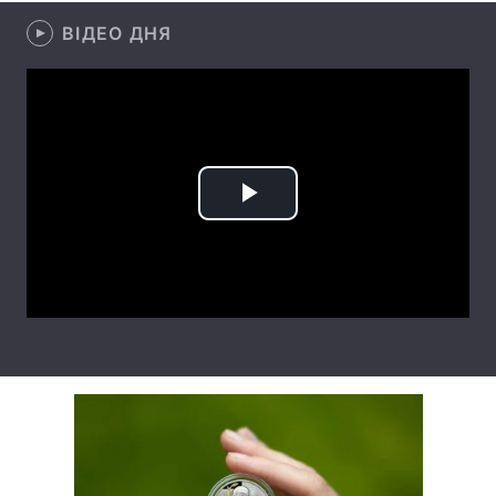
ВІДЕО ДНЯ
Лонгріди
Відео з Youtube
Статті
Інтерв'ю
Думки
Архів
Вакансії
Play
Контакти
Video
Послуги