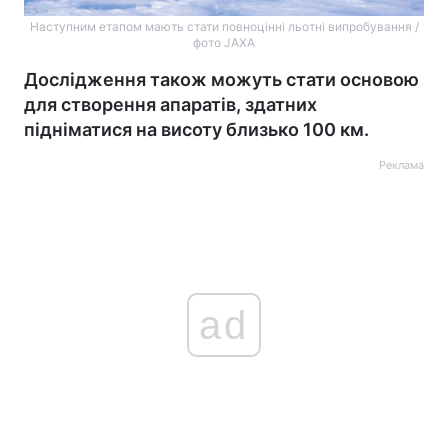
Наступним етапом мають стати повноцінні льотні випробування /
фото JAXA
Дослідження також можуть стати основою
для створення апаратів, здатних
підніматися на висоту близько 100 км.
Реклама
ad