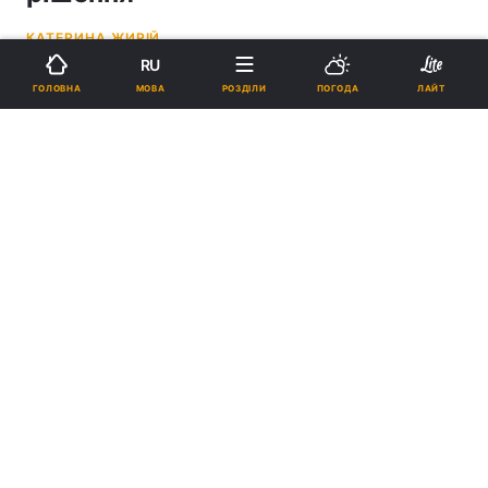
КАТЕРИНА ЖИРІЙ
RU
18:07, 20.05.26
2 хв.
5286
МОВА
ГОЛОВНА
РОЗДІЛИ
ПОГОДА
ЛАЙТ
Підпишіться на нас в Google
Свириденко заявила, що пПерерахунок стане обов’язковим для
всіх постачальників тепла та гарячої води / колаж УНІАН, фото
УНІАН, pexels.com
Перерахунок стане обов’язковим для всіх