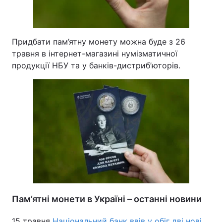
Придбати пам’ятну монету можна буде з 26
травня в інтернет-магазині нумізматичної
продукції НБУ та у банків-дистриб’юторів.
Пам’ятні монети в Україні – останні новини
15 травня
Національний банк ввів у обіг дві нові