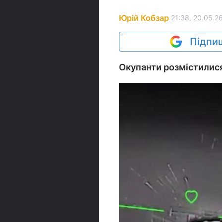
Юрій Кобзар
21:38, 20.05.2
Підпиш
Окупанти розмістилися 