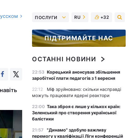
русском
RU
+32
ПОСЛУГИ
ПІДТРИМАЙТЕ НАС
ОСТАННІ НОВИНИ
22:53
Корецький анонсував збільшення
заробітної плати педагогів з 1 вересня
22:12
Міф зруйновано: скільки насправді
навіть
можуть працювати ядерні реактори
22:00
Така зброя є лише у кількох країн:
Зеленський про створення української
балістики
21:57
"Динамо" здобуло важливу
перемогу у кваліфікації Ліги конференцій