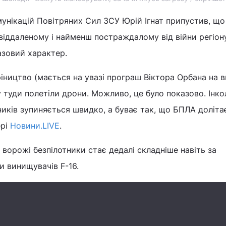
мунікацій Повітряних Сил ЗСУ Юрій Ігнат припустив, щ
 віддаленому і найменш постраждалому від війни регіон
азовий характер.
ріництво (мається на увазі програш Віктора Орбана на 
у туди полетіли дрони. Можливо, це було показово. Інко
тників зупиняється швидко, а буває так, що БПЛА доліта
ері
Новини.LIVE
.
 ворожі безпілотники стає дедалі складніше навіть за
и винищувачів F-16.