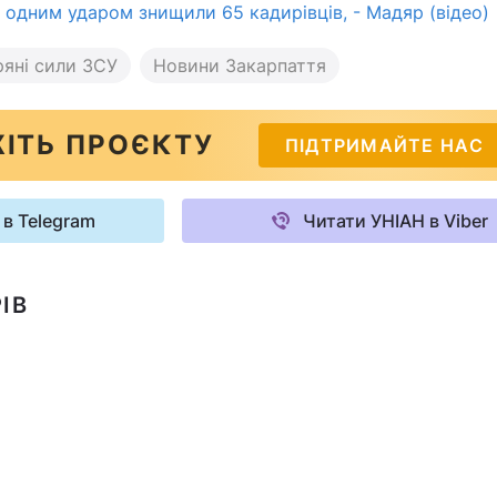
 одним ударом знищили 65 кадирівців, - Мадяр (відео)
ряні сили ЗСУ
Новини Закарпаття
ІТЬ ПРОЄКТУ
ПІДТРИМАЙТЕ НАС
 в Telegram
Читати УНІАН в Viber
ІВ