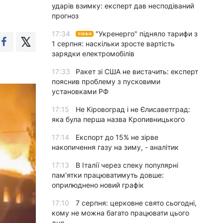
ударів взимку: експерт дав несподіваний
прогноз
17:34
"Укренерго" підняло тарифи з
УНІАН
1 серпня: наскільки зросте вартість
зарядки електромобілів
17:33
Ракет зі США не вистачить: експерт
пояснив проблему з пусковими
установками РФ
17:15
Не Кіровоград і не Єлисаветград:
яка була перша назва Кропивницького
17:14
Експорт до 15% не зірве
накопичення газу на зиму, - аналітик
17:13
В Італії через спеку популярні
пам'ятки працюватимуть довше:
оприлюднено новий графік
17:10
7 серпня: церковне свято сьогодні,
кому не можна багато працювати цього
дня