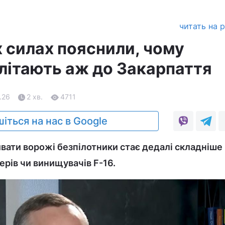
читать на 
х силах пояснили, чому
літають аж до Закарпаття
.26
2 хв.
4711
іться на нас в Google
ивати ворожі безпілотники стає дедалі складніше 
ерів чи винищувачів F-16.