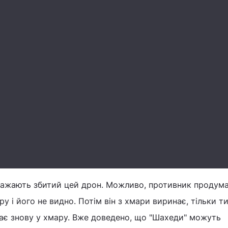
аважають збитий цей дрон. Можливо, противник продума
ару і його не видно. Потім він з хмари виринає, тільки т
нає знову у хмару. Вже доведено, що "Шахеди" можуть