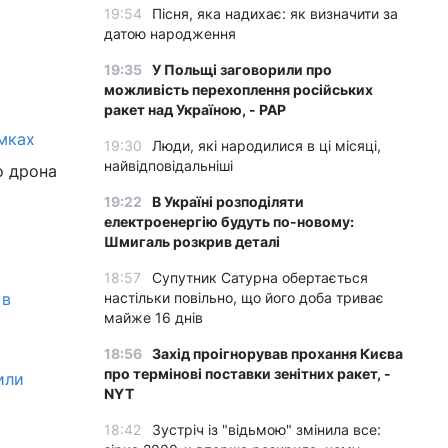
19:54
Пісня, яка надихає: як визначити за
датою народження
19:35
У Польщі заговорили про
можливість перехоплення російських
ракет над Україною, - PAP
амках
19:30
Люди, які народилися в ці місяці,
найвідповідальніші
о дрона
19:22
В Україні розподіляти
електроенергію будуть по-новому:
Шмигаль розкрив деталі
18:57
Супутник Сатурна обертається
 в
настільки повільно, що його доба триває
майже 16 днів
18:56
Захід проігнорував прохання Києва
про термінові поставки зенітних ракет, -
или
NYT
18:42
Зустріч із "відьмою" змінила все: