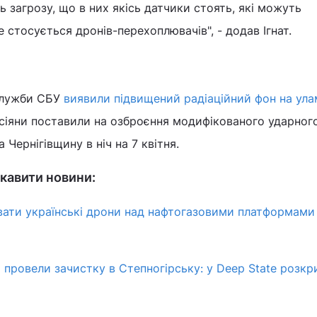
ь загрозу, що в них якісь датчики стоять, які можуть
 стосується дронів-перехоплювачів", - додав Ігнат.
 Служби СБУ
виявили підвищений радіаційний фон на ул
осіяни поставили на озброєння модифікованого ударног
а Чернігівщину в ніч на 7 квітня.
кавити новини:
вати українські дрони над нафтогазовими платформами
и провели зачистку в Степногірську: у Deep State розкр