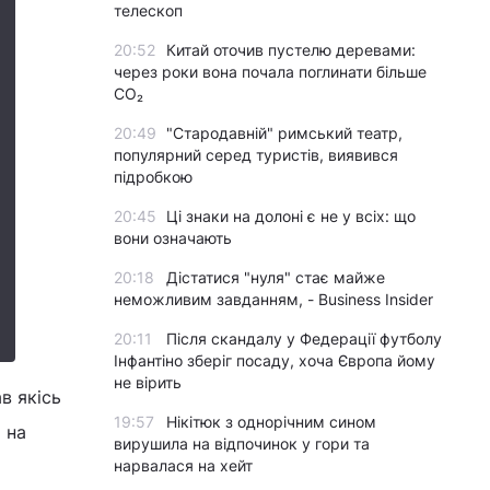
телескоп
20:52
Китай оточив пустелю деревами:
через роки вона почала поглинати більше
CO₂
20:49
"Стародавній" римський театр,
популярний серед туристів, виявився
підробкою
20:45
Ці знаки на долоні є не у всіх: що
вони означають
20:18
Дістатися "нуля" стає майже
неможливим завданням, - Business Insider
20:11
Після скандалу у Федерації футболу
Інфантіно зберіг посаду, хоча Європа йому
не вірить
в якісь
19:57
Нікітюк з однорічним сином
и на
вирушила на відпочинок у гори та
нарвалася на хейт