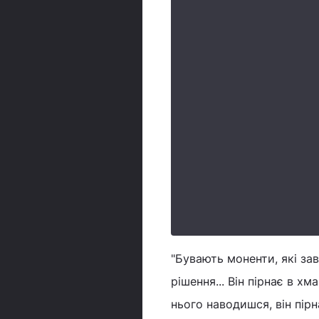
"Бувають моненти, які з
рішення... Він пірнає в хм
нього наводишся, він пір