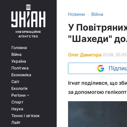
›
Новини
Війна
У Повітряни
ІНФОРМАЦІЙНЕ
"Шахеди" до
АГЕНТСТВО
Головна
Олег Давигора
Війна
22:08, 20.05
Україна
Підпиш
Політика
Економіка
Світ
Ігнат поділився, що зб
Екологія
за допомогою гелікопт
Регіони
Спорт
Наука
Техно і зв'язок
Лайт