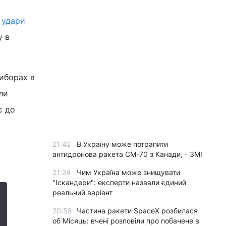
о
удари
у в
виборах в
ли
є до
21:42
В Україну може потрапити
антидронова ракета CM-70 з Канади, - ЗМІ
21:24
Чим Україна може знищувати
"Іскандери": експерти назвали єдиний
реальний варіант
20:58
Частина ракети SpaceX розбилася
об Місяць: вчені розповіли про побачене в