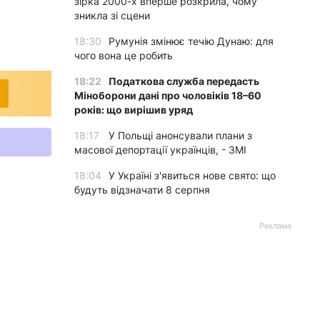
зірка 2000-х вперше розкрила, чому
зникла зі сцени
18:30
Румунія змінює течію Дунаю: для
чого вона це робить
18:22
Податкова служба передасть
Міноборони дані про чоловіків 18–60
років: що вирішив уряд
18:17
У Польщі анонсували плани з
масової депортації українців, - ЗМІ
18:04
У Україні з'явиться нове свято: що
будуть відзначати 8 серпня
Реклама