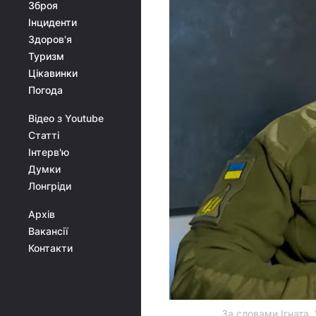
Зброя
Інциденти
Здоров'я
Туризм
Цікавинки
Погода
Відео з Youtube
Статті
Інтерв'ю
Думки
Лонгріди
Архів
Вакансії
Контакти
За словами Ігната,