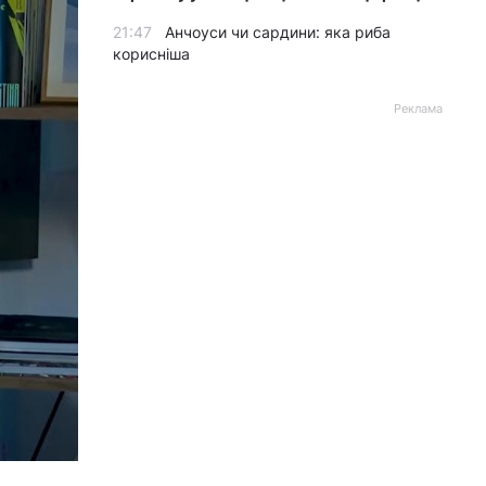
21:47
Анчоуси чи сардини: яка риба
корисніша
Реклама