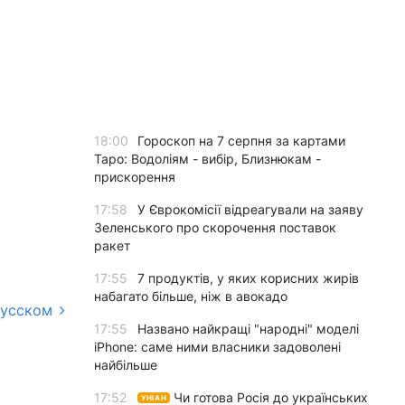
18:00
Гороскоп на 7 серпня за картами
Таро: Водоліям - вибір, Близнюкам -
прискорення
17:58
У Єврокомісії відреагували на заяву
Зеленського про скорочення поставок
ракет
17:55
7 продуктів, у яких корисних жирів
набагато більше, ніж в авокадо
русском
17:55
Названо найкращі "народні" моделі
iPhone: саме ними власники задоволені
найбільше
17:52
Чи готова Росія до українських
УНІАН