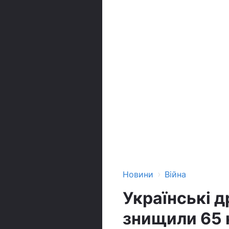
›
Новини
Війна
Українські 
знищили 65 к