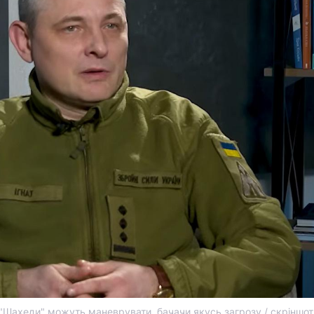
 "Шахеди" можуть маневрувати, бачачи якусь загрозу / скріншот