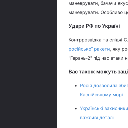
маневрувати, бачачи якус
маневрувати. Особливо це
Удари РФ по Україні
Контррозвідка та слідчі
російської ракети
, яку р
"Герань-2" під час атаки н
Вас також можуть заці
Росія дозволила зби
Каспійському морі
Українські захисник
важливі деталі