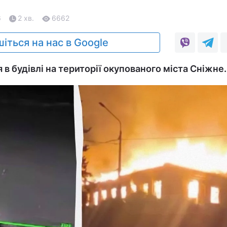
6
2 хв.
6662
іться на нас в Google
в будівлі на території окупованого міста Сніжне.