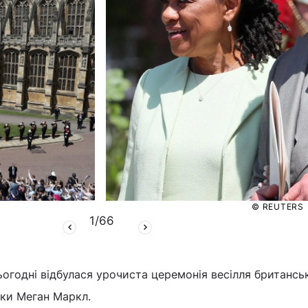
© REUTERS
1
/
66
ьогодні відбулася урочиста церемонія весілля британсь
нки Меган Маркл.