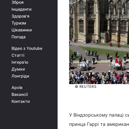
Зброя
Інциденти
Здоров'я
Туризм
Цікавинки
Погода
Відео з Youtube
Статті
Інтерв'ю
Думки
Лонгріди
© REUTERS
Архів
Вакансії
Контакти
У Віндзорському палаці с
принца Гаррі та америка