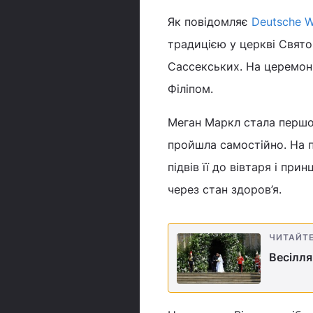
Як повідомляє
Deutsche W
традицією у церкві Свято
Сассекських. На церемоні
Філіпом.
Меган Маркл стала першо
пройшла самостійно. На 
підвів її до вівтаря і пр
через стан здоров’я.
ЧИТАЙТ
Весілля