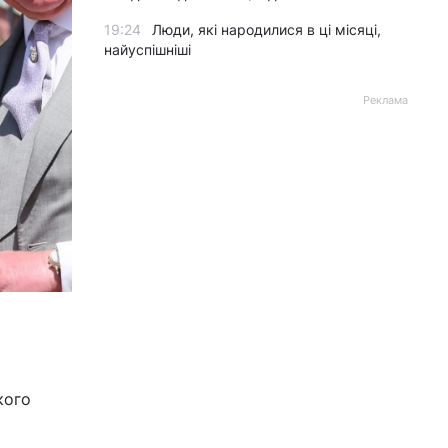
19:24
Люди, які народилися в ці місяці,
найуспішніші
Реклама
©
кого