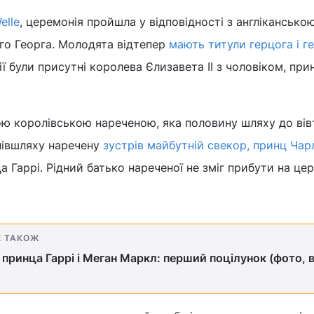
elle
, церемонія пройшла у відповідності з англікансько
го Георга. Молодята відтепер
мають титули герцога і г
ї були присутні королева Єлизавета ІІ з чоловіком, пр
ю королівською нареченою, яка половину шляху до вів
півшляху наречену
зустрів майбутній свекор, принц Чар
инца Гаррі. Рідний батько нареченої не зміг прибути на ц
Е ТАКОЖ
 принца Гаррі і Меган Маркл: перший поцілунок (фото, в