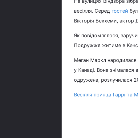
На вулицях Віндзора зібр
весілля. Серед
гостей
бул
Вікторія Бекхеми, актор 
Як повідомлялося, заручин
Подружжя житиме в Кенсі
Меган Маркл народилася в
у Канаді. Вона знімалася 
одружена, розлучилася 20
Весілля принца Гаррі та 