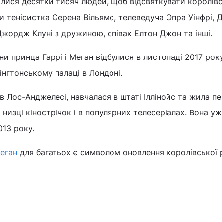
алися десятки тисяч людей, щоб відсвяткувати королів
и тенісистка Серена Вільямс, телеведуча Опра Уінфрі, Д
Джордж Клуні з дружиною, співак Елтон Джон та інші.
и принца Гаррі і Меган відбулися в листопаді 2017 року
нгтонському палаці в Лондоні.
 Лос-Анджелесі, навчалася в штаті Іллінойс та жила пе
в низці кінострічок і в популярних телесеріалах. Вона уж
13 року.
Меган
для багатьох є символом оновлення королівської 