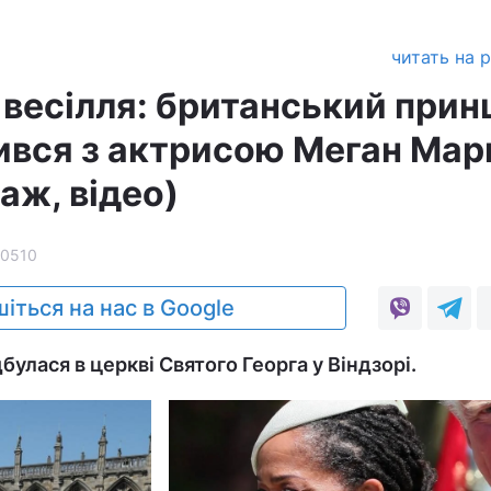
читать на 
 весілля: британський прин
ився з актрисою Меган Мар
аж, відео)
10510
іться на нас в Google
булася в церкві Святого Георга у Віндзорі.