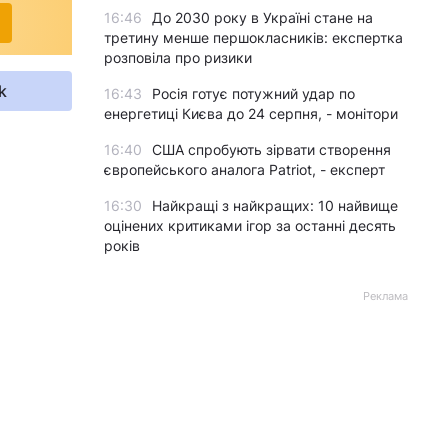
16:46
До 2030 року в Україні стане на
третину менше першокласників: експертка
розповіла про ризики
k
16:43
Росія готує потужний удар по
енергетиці Києва до 24 серпня, - монітори
16:40
США спробують зірвати створення
європейського аналога Patriot, - експерт
16:30
Найкращі з найкращих: 10 найвище
оцінених критиками ігор за останні десять
років
Реклама