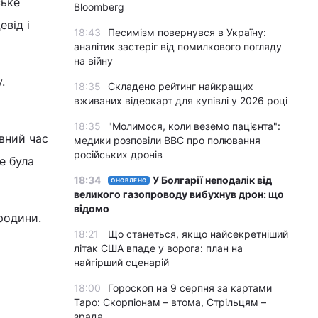
ське
Bloomberg
евід і
18:43
Песимізм повернувся в Україну:
аналітик застеріг від помилкового погляду
на війну
.
18:35
Складено рейтинг найкращих
вживаних відеокарт для купівлі у 2026 році
18:35
"Молимося, коли веземо пацієнта":
вний час
медики розповіли BBC про полювання
російських дронів
е була
18:34
У Болгарії неподалік від
ОНОВЛЕНО
великого газопроводу вибухнув дрон: що
відомо
родини.
18:21
Що станеться, якщо найсекретніший
літак США впаде у ворога: план на
найгірший сценарій
18:00
Гороскоп на 9 серпня за картами
Таро: Скорпіонам – втома, Стрільцям –
зрада