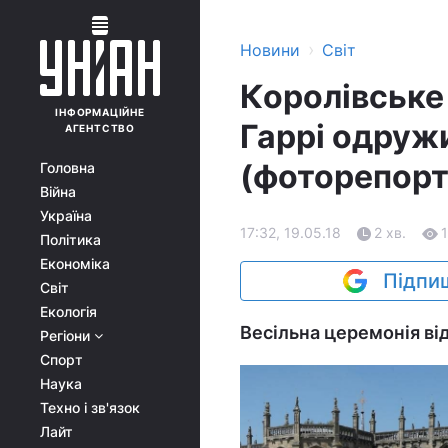
›
Новини
Світ
Королівське
ІНФОРМАЦІЙНЕ
Гаррі одруж
АГЕНТСТВО
(фоторепорт
Головна
Війна
Україна
17:32, 19.05.18
2 хв.
Політика
Економіка
Підпиш
Світ
Екологія
Весільна церемонія від
Регіони
Спорт
Наука
Техно і зв'язок
Лайт