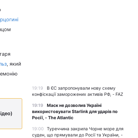
ю
ерцогині
инцом
таря
льз
, який
еремонію
19:19
В ЄС запропонували нову схему
конфіскації заморожених активів РФ, - FAZ
19:19
Маск не дозволив Україні
використовувати Starlink для ударів по
ідео)
Росії, - The Atlantic
19:00
Туреччина закрила Чорне море для
суден, що прямували до Росії та України, -