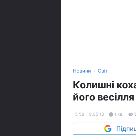
›
Новини
Світ
Колишні кох
його весілля
15:58, 19.05.18
1 хв.
Підпиш