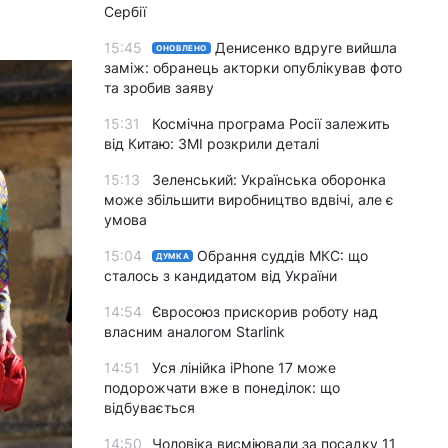
Сербії
15:45
Денисенко вдруге вийшла
ОНОВЛЕНО
заміж: обранець акторки опублікував фото
та зробив заяву
15:31
Космічна програма Росії залежить
від Китаю: ЗМІ розкрили деталі
15:13
Зеленський: Українська оборонка
може збільшити виробництво вдвічі, але є
умова
15:04
Обрання суддів МКС: що
ДУМКА
сталось з кандидатом від України
14:54
Євросоюз прискорив роботу над
власним аналогом Starlink
14:51
Уся лінійка iPhone 17 може
подорожчати вже в понеділок: що
відбувається
14:50
Чоловіка висміювали за посадку 11