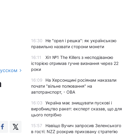
16:30
Не "орел і решка": як українською
правильно назвати сторони монети
16:11
Хіт №1 The Killers з несподіваною
історією отримав гучне визнання через 22
роки
русском
16:09
На Херсонщині росіянам наказали
а
почати "вільне полювання" на
автотранспорт, - ОВА
16:03
Україна має знищувати пускові і
виробництво ракет: експерт сказав, що для
цього потрібно
15:57
Навіщо Вучич запросив Зеленського
в гості: NZZ розкрив приховану стратегію