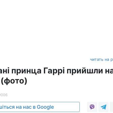
читать на 
ані принца Гаррі прийшли н
 (фото)
9006
іться на нас в Google