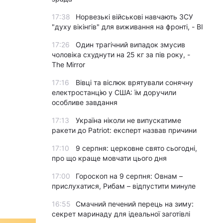
17:38
Норвезькі військові навчають ЗСУ
"духу вікінгів" для виживання на фронті, - BI
17:26
Один трагічний випадок змусив
чоловіка схуднути на 25 кг за пів року, -
The Mirror
17:16
Вівці та віслюк врятували сонячну
електростанцію у США: їм доручили
особливе завдання
17:13
Україна ніколи не випускатиме
ракети до Patriot: експерт назвав причини
17:10
9 серпня: церковне свято сьогодні,
про що краще мовчати цього дня
17:00
Гороскоп на 9 серпня: Овнам –
прислухатися, Рибам – відпустити минуле
16:55
Смачний печений перець на зиму:
секрет маринаду для ідеальної заготівлі