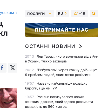
русском
RU
+19
ПОСЛУГИ
ц
ПІДТРИМАЙТЕ НАС
кл
ОСТАННІ НОВИНИ
20:13
Лев Тарас, якого врятували від війни
в Україні, тяжко захворів
20:12
"Вибухають" через кожну дрібницю:
9 проблем людей, яких легко розізлити
19:57
Названо найсильнішу розвідку
Європи, і це не ГУР
19:57
Росіяни похизувалися новим
зенітним дроном, який здатен розвивати
швидкість до 560 км/год