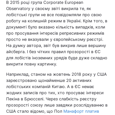
В 2015 році група Corporate European
Observatory у своєму звіті викрила те, як
лобістські групи не все повідомляли про свою
роботу на колишній режим в Україні. Крім того, в
документі було вказано кількість випадків, коли
про просування інтересів репресивних режимів
просто не вказували у європейському реєстрі.
На думку автора, звіт був викрив лише вершину
айсберга. І без чітких правил прозорості в ЄС
для лобістів іноземних урядів буде дуже складно
викрити повну картинку.
Наприклад, станом на жовтень 2018 року у США
зареєстровано щонайменше 20 активних
лобістських компаній Китаю. А в ЄС немає
жодних записів про тих, хто просуває інтереси
Пекіна в Брюсселі. Через слабкість реєстру
прозорості союзу лише завдяки розслідуванню в
США стало відомо, що Пол
Манафорт платив