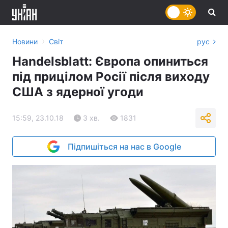
›
Новини
Світ
рус
Handelsblatt: Європа опиниться
під прицілом Росії після виходу
США з ядерної угоди
15:59, 23.10.18
3 хв.
1831
Підпишіться на нас в Google