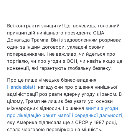
Всі контракти знищити! Це, вочевидь, головний
Головна
Війна
принцип дій нинішнього президента США
Україна
Політика
Дональда Трампа. Він із задоволенням розриває
один за іншим договори, укладені своїми
Економіка
Світ
попередниками. І не важливо, чи йдеться про
торгівлю, чи про угоди з ООН, чи навіть якщо це
Спорт
Наука
конвенції, які гарантують глобальну безпеку.
Техно і зв'язок
Лайт
Про це пише німецьке бізнес-видання
Handelsblatt
, нагадуючи про рішення нинішньої
Зброя
Інциденти
адміністрації розірвати ядерну угоду з Іраном. В
цілому, Трамп не лишив без уваги усі основи
Здоров'я
Туризм
міжнародних відносин. І рішення
вийти з угоди
про ліквідацію ракет малої і середньої дальності
,
Цікавинки
Погода
яку Америка підписала ще з СРСР у 1987 році,
стало черговою перевіркою на міцність.
Екологія
Регіони