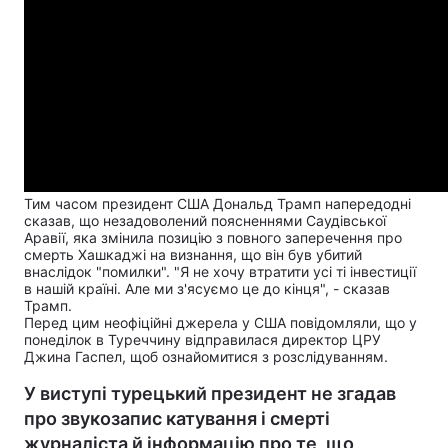
Тим часом президент США Дональд Трамп напередодні
сказав, що незадоволений поясненнями Саудівської
Аравії, яка змінила позицію з повного заперечення про
смерть Хашкаджі на визнання, що
він був убитий
внаслідок "помилки
". "Я не хочу втратити усі ті інвестиції
в нашій країні. Але ми з'ясуємо це до кінця", - сказав
Трамп.
Перед цим неофіційні джерела у США повідомляли, що у
понеділок в Туреччину відправилася директор ЦРУ
Джина Гаспел, щоб ознайомитися з розслідуванням.
У виступі турецький президент не згадав
про звукозапис катування і смерті
журналіста й інформацію про те, що