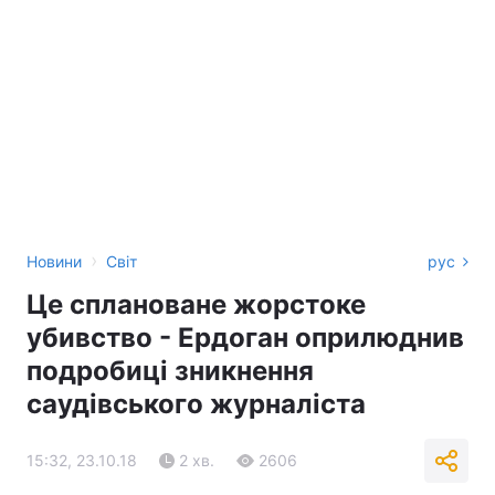
›
Новини
Світ
рус
Це сплановане жорстоке
убивство - Ердоган оприлюднив
подробиці зникнення
саудівського журналіста
15:32, 23.10.18
2 хв.
2606