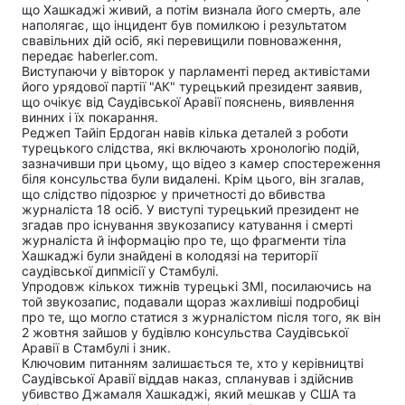
що Хашкаджі живий, а потім визнала його смерть, але
наполягає, що інцидент був помилкою і результатом
свавільних дій осіб, які перевищили повноваження,
передає
haberler.com
.
Виступаючи у вівторок у парламенті перед активістами
його урядової партії "АК" турецький президент заявив,
що очікує від Саудівської Аравії пояснень, виявлення
винних і їх покарання.
Реджеп Тайіп Ердоган навів кілька деталей з роботи
турецького слідства, які включають хронологію подій,
зазначивши при цьому, що відео з камер спостереження
біля консульства були видалені. Крім цього, він згалав,
що слідство підозрює у причетності до вбивства
журналіста 18 осіб. У виступі турецький президент не
згадав про існування звукозапису катування і смерті
журналіста й інформацію про те, що фрагменти тіла
Хашкаджі були знайдені
в колодязі на території
саудівської дипмісії у Стамбулі.
Упродовж кількох тижнів турецькі ЗМІ, посилаючись на
той звукозапис, подавали щораз жахливіші подробиці
про те, що могло статися з журналістом після того, як він
2 жовтня зайшов у будівлю консульства Саудівської
Аравії в Стамбулі і зник.
Ключовим питанням залишається те, хто у керівництві
Саудівської Аравії віддав наказ, спланував і здійснив
убивство Джамаля Хашкаджі, який мешкав у США та