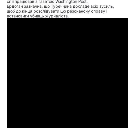
співпрацював з газетою Washington Post.
Ердоган зазначив, що Туреччина докладе всіх зусиль,
щоб до кінця розслідувати цю резонансну справу і
встановити убивць журналіста.