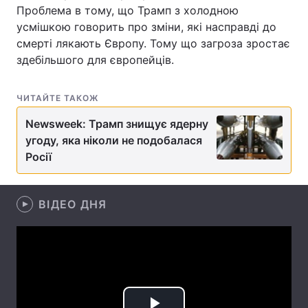
Проблема в тому, що Трамп з холодною
Лонгріди
усмішкою говорить про зміни, які насправді до
смерті лякають Європу. Тому що загроза зростає
здебільшого для європейців.
Відео з Youtube
Статті
Інтерв'ю
Думки
ЧИТАЙТЕ ТАКОЖ
Newsweek: Трамп знищує ядерну
Архів
Вакансії
угоду, яка ніколи не подобалася
Контакти
Росії
Послуги
ВІДЕО ДНЯ