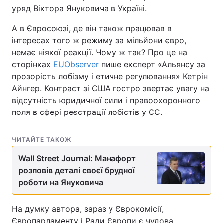
уряд Віктора Януковича в Україні.
А в Євросоюзі, де він також працював в
інтересах того ж режиму за мільйони євро,
немає ніякої реакції. Чому ж так? Про це на
сторінках
EUObserver
пише експерт «Альянсу за
прозорість лобізму і етичне регулювання» Кетрін
Айнгер. Контраст зі США гостро звертає увагу на
відсутність юридичної сили і правоохоронного
поля в сфері реєстрації лобістів у ЄС.
ЧИТАЙТЕ ТАКОЖ
Wall Street Journal: Манафорт
розповів деталі своєї брудної
роботи на Януковича
На думку автора, зараз у Єврокомісії,
Європарламенту і Ради Європи є чудова