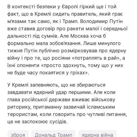
В контексті безпеки у Європі гіркий ще і той
факт, що в Кремлі сидить правитель, який грає
м’язами так само, як і Трамп. Володимир Путін
вже ставив договір про ракети малої і середньої
дальності під сумнів. Але Москва хоча б
формально мала зобов’язання. Лише минулого
тижня Путін публічно розмірковував про ядерну
війну і про те, що росіяни «потраплять в рай», а
їхні опоненти «просто здохнуть, тому що у них
не буде часу покаятися у гріхах».
У Кремлі запевняють, що не збираються
завдавати ядерний удар першими. Але коли
глава російської держави вживає військову
риторику, притаманну зазвичай ісламським
терористам, коли говорить про чутливі питання,
це не заспокоює сусідів.
зброя
Дональд Трамп
ядерна війна