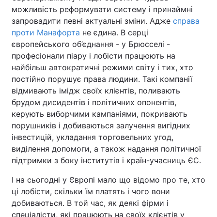
можливість реформувати систему і принаймні
запровадити певні актуальні зміни. Адже
справа
проти Манафорта
не єдина. В серці
європейського об’єднання - у Брюсселі -
професіонали піару і лобісти працюють на
найбільш автократичні режими світу і тих, хто
постійно порушує права людини. Такі компанії
відмивають імідж своїх клієнтів, поливають
брудом дисидентів і політичних опонентів,
керують виборчими кампаніями, покривають
порушників і добиваються залучення вигідних
інвестицій, укладання торговельних угод,
виділення допомоги, а також надання політичної
підтримки з боку інститутів і країн-учасниць ЄС.
І на сьогодні у Європі мало що відомо про те, хто
ці лобісти, скільки їм платять і чого вони
добиваються. В той час, як деякі фірми і
спеціалісти, які працюють на своїх клієнтів у