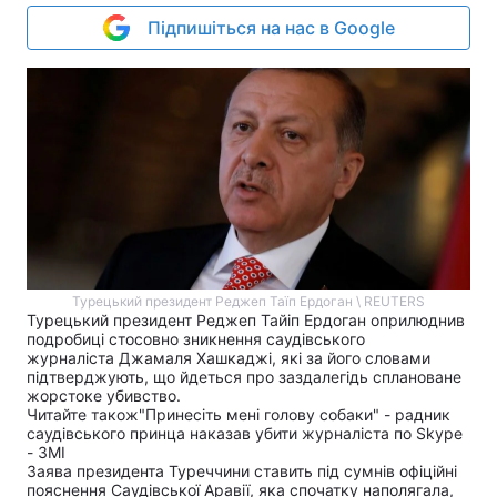
Підпишіться на нас в Google
Турецький президент Реджеп Таїп Ердоган \ REUTERS
Турецький президент Реджеп Тайіп Ердоган оприлюднив
подробиці стосовно зникнення саудівського
журналіста Джамаля Хашкаджі, які за його словами
підтверджують, що йдеться про заздалегідь сплановане
жорстоке убивство.
Читайте також
"Принесіть мені голову собаки" - радник
саудівського принца наказав убити журналіста по Skype
- ЗМІ
Заява президента Туреччини ставить під сумнів офіційні
пояснення Саудівської Аравії, яка спочатку наполягала,