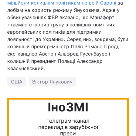
мільйони колишнім політикам по всій Європі
за
лобізм на користь режиму Януковича. Адже у
обвинуваченнях ФБР вказано, що Манафорт
«таємно створив групу з колишніх помітних
європейських політиків для підтримки
лояльності до України». Серед них, зокрема, були
колишній прем’єр-міністр Італії Романо Проді,
екс-канцлер Австрії Альфред Гусенбауер і
колишній президент Польщі Александр
Квасьнєвський.
США
Віктор Янукович
IноЗМI
телеграм-канал
перекладів зарубіжної
преси