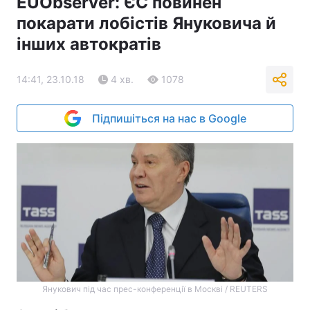
EUObserver: ЄС повинен
покарати лобістів Януковича й
інших автократів
14:41, 23.10.18
4 хв.
1078
Підпишіться на нас в Google
Янукович під час прес-конференції в Москві / REUTERS