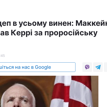
еп в усьому винен: Маккей
ав Керрі за проросійську
145
іться на нас в Google