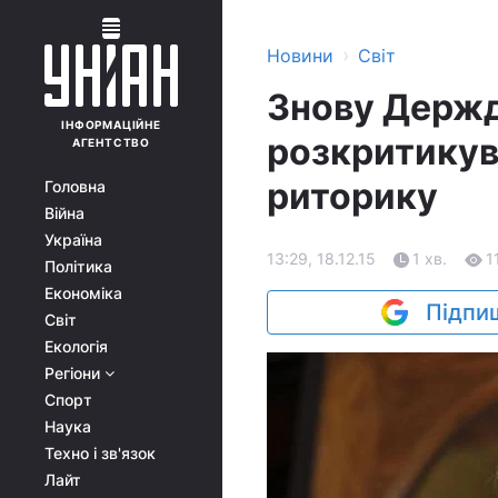
›
Новини
Світ
Знову Держд
ІНФОРМАЦІЙНЕ
розкритикув
АГЕНТСТВО
риторику
Головна
Війна
Україна
13:29, 18.12.15
1 хв.
1
Політика
Економіка
Підпиш
Світ
Екологія
Регіони
Спорт
Наука
Техно і зв'язок
Лайт