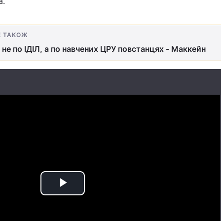
а.
Е ТАКОЖ
в не по ІДІЛ, а по навчених ЦРУ повстанцях - Маккейн
Play
Video