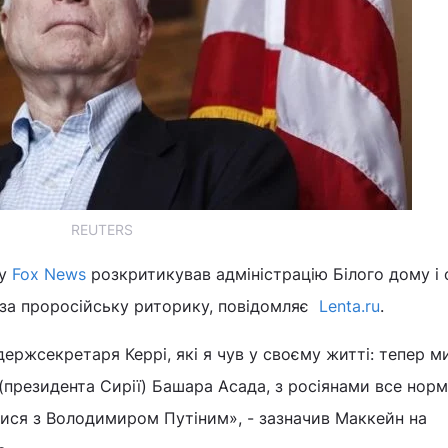
REUTERS
лу
Fox News
розкритикував адміністрацію Білого дому і
за проросійську риторику, повідомляє
Lenta.ru
.
держсекретаря Керрі, які я чув у своєму житті: тепер м
 (президента Сирії) Башара Асада, з росіянами все норм
ися з Володимиром Путіним», - зазначив Маккейн на