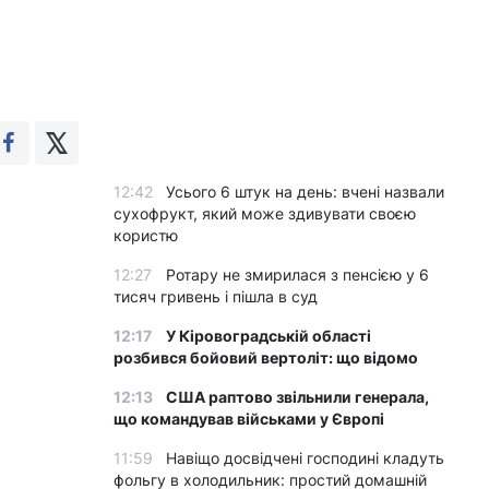
12:42
Усього 6 штук на день: вчені назвали
сухофрукт, який може здивувати своєю
користю
12:27
Ротару не змирилася з пенсією у 6
тисяч гривень і пішла в суд
12:17
У Кіровоградській області
розбився бойовий вертоліт: що відомо
12:13
США раптово звільнили генерала,
що командував військами у Європі
11:59
Навіщо досвідчені господині кладуть
фольгу в холодильник: простий домашній