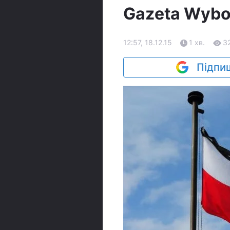
Gazeta Wybo
12:57, 18.12.15
1 хв.
3
Підпиш