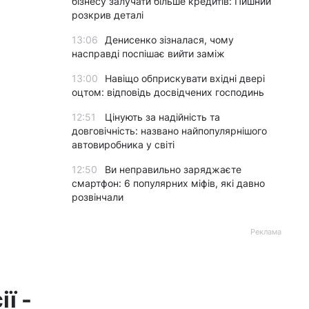
бізнесу залучати більше кредитів: Пишний
розкрив деталі
13:06
Денисенко зізналася, чому
насправді поспішає вийти заміж
13:00
Навіщо обприскувати вхідні двері
оцтом: відповідь досвідчених господинь
12:51
Цінують за надійність та
довговічність: названо найпопулярнішого
автовиробника у світі
12:50
Ви неправильно заряджаєте
смартфон: 6 популярних міфів, які давно
розвінчали
Реклама
ї -