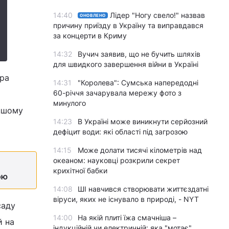
14:40
Лідер "Ногу свело!" назвав
ОНОВЛЕНО
причину приїзду в Україну та виправдався
за концерти в Криму
14:32
Вучич заявив, що не бучить шляхів
для швидкого завершення війни в Україні
ера
14:31
"Королева": Сумська напередодні
60-річчя зачарувала мережу фото з
минулого
іншому
14:23
В Україні може виникнути серйозний
дефіцит води: які області під загрозою
14:15
Може долати тисячі кілометрів над
океаном: науковці розкрили секрет
крихітної бабки
ою
14:08
ШІ навчився створювати життєздатні
віруси, яких не існувало в природі, - NYT
саду
14:00
На якій плиті їжа смачніша –
й на
індукційній чи електричній: яка "мотає"