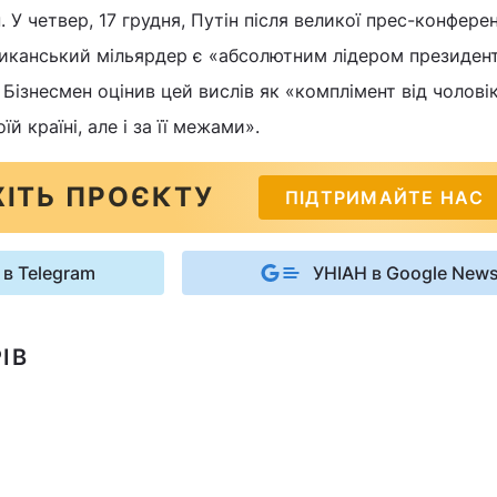
н. У четвер, 17 грудня, Путін після великої прес-конферен
иканський мільярдер є «абсолютним лідером президент
. Бізнесмен оцінив цей вислів як «комплімент від чолові
й країні, але і за її межами».
ІТЬ ПРОЄКТУ
ПІДТРИМАЙТЕ НАС
 в Telegram
УНІАН в Google New
ІВ