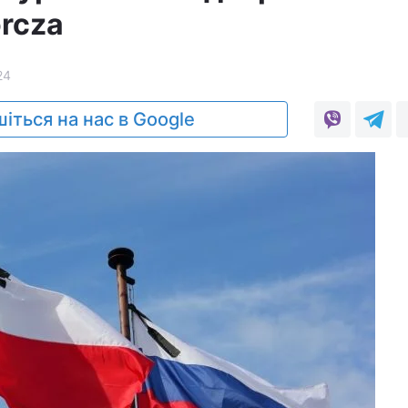
rcza
24
іться на нас в Google