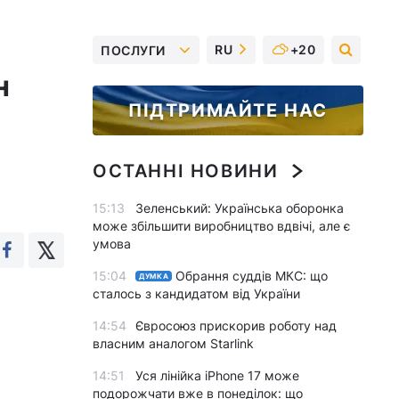
RU
+20
ПОСЛУГИ
н
ПІДТРИМАЙТЕ НАС
ОСТАННІ НОВИНИ
15:13
Зеленський: Українська оборонка
може збільшити виробництво вдвічі, але є
умова
15:04
Обрання суддів МКС: що
ДУМКА
сталось з кандидатом від України
14:54
Євросоюз прискорив роботу над
власним аналогом Starlink
14:51
Уся лінійка iPhone 17 може
подорожчати вже в понеділок: що