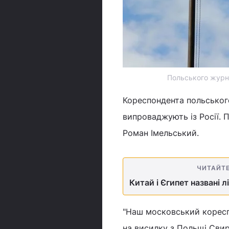
Польського журнал
Кореспондента польського
випроваджують із Росії. 
Роман Імельський.
ЧИТАЙТ
Китай і Єгипет названі л
"Наш московський кореспо
на висилку з Польщі Свир