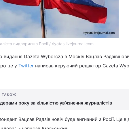
іста видворили з Росії / rlyatas.livejournal.com
 видання Gazeta Wyborcza в Москві Вацлав Радзівінові
Про це у
Twitter
написав керуючий редактор Gazeta Wyb
Е ТАКОЖ
ідерами року за кількістю ув’язнення журналістів
ндент Вацлав Радзівіновіч буде вигнаний з Росії. Це ві
идова", - написав Імельський.