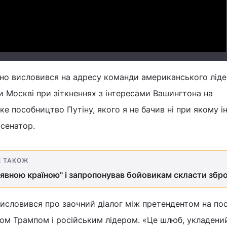
чно висловився на адресу команди американського лід
 Москві при зіткненнях з інтересами Вашингтона на
аке пособництво Путіну, якого я не бачив ні при якому 
 сенатор.
Е ТАКОЖ
уявною країною" і запропонував бойовикам скласти збр
висловився про заочний діалог між претендентом на по
м Трампом і російським лідером. «Це шлюб, укладени