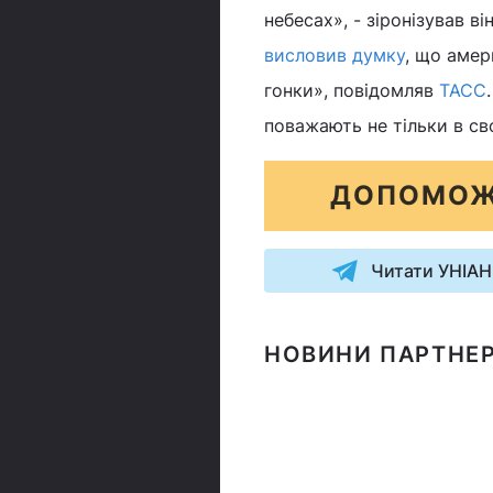
небесах», - зіронізував ві
висловив думку
, що амер
гонки», повідомляв
ТАСС
поважають не тільки в свої
ДОПОМОЖ
Читати УНІАН
НОВИНИ ПАРТНЕР