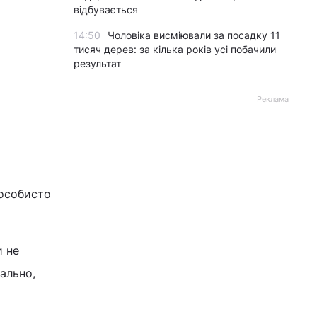
відбувається
14:50
Чоловіка висміювали за посадку 11
тисяч дерев: за кілька років усі побачили
результат
Реклама
 особисто
и не
ально,