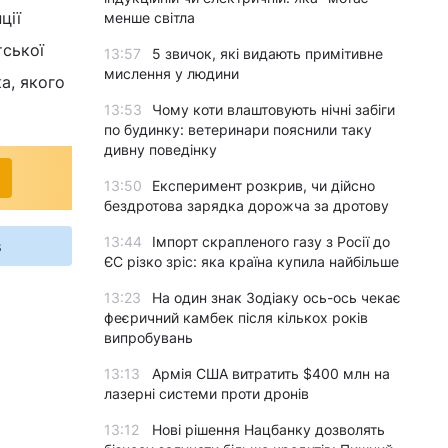
ції
менше світла
ської
13:57
5 звичок, які видають примітивне
мислення у людини
ка, якого
13:53
Чому коти влаштовують нічні забіги
по будинку: ветеринари пояснили таку
дивну поведінку
13:50
Експеримент розкрив, чи дійсно
бездротова зарядка дорожча за дротову
13:44
Імпорт скрапленого газу з Росії до
s
ЄС різко зріс: яка країна купила найбільше
13:23
На один знак Зодіаку ось-ось чекає
феєричний камбек після кількох років
випробувань
13:13
Армія США витратить $400 млн на
лазерні системи проти дронів
13:12
Нові рішення Нацбанку дозволять