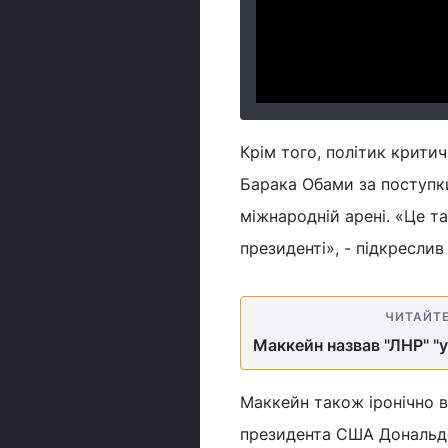
Крім того, політик крити
Барака Обами за поступки
міжнародній арені. «Це т
президенті», - підкреслив
ЧИТАЙТ
Маккейн назвав "ЛНР" "
Маккейн також іронічно 
президента США Дональдо