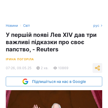
›
Новини
Світ
рус
У першій появі Лев XIV дав три
важливі підказки про своє
папство, - Reuters
ІРИНА ПОГОРІЛА
07:26, 09.05.25
2 хв.
10869
Підпишіться на нас в Google