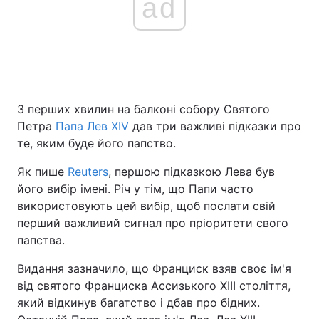
ad
З перших хвилин на балконі собору Святого
Петра
Папа Лев XIV
дав три важливі підказки про
те, яким буде його папство.
Як пише
Reuters
, першою підказкою Лева був
його вибір імені. Річ у тім, що Папи часто
використовують цей вибір, щоб послати свій
перший важливий сигнал про пріоритети свого
папства.
Видання зазначило, що Франциск взяв своє ім'я
від святого Франциска Ассизького XIII століття,
який відкинув багатство і дбав про бідних.