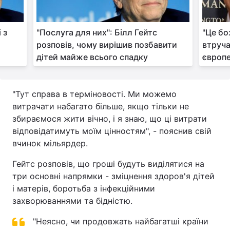
 з
"Послуга для них": Білл Гейтс
"Це бо
розповів, чому вирішив позбавити
втруча
дітей майже всього спадку
європе
"Тут справа в терміновості. Ми можемо
витрачати набагато більше, якщо тільки не
збираємося жити вічно, і я знаю, що ці витрати
відповідатимуть моїм цінностям", - пояснив свій
вчинок мільярдер.
Гейтс розповів, що гроші будуть виділятися на
три основні напрямки - зміцнення здоров'я дітей
і матерів, боротьба з інфекційними
захворюваннями та бідністю.
"Неясно, чи продовжать найбагатші країни