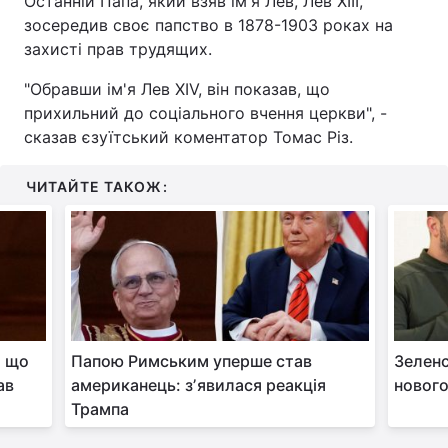
Останній Папа, який взяв ім'я Лев, Лев XIII,
зосередив своє папство в 1878-1903 роках на
захисті прав трудящих.
"Обравши ім'я Лев XIV, він показав, що
прихильний до соціального вчення церкви", -
сказав єзуїтський коментатор Томас Різ.
ЧИТАЙТЕ ТАКОЖ:
: що
Папою Римським уперше став
Зеленс
ав
американець: зʼявилася реакція
новог
Трампа