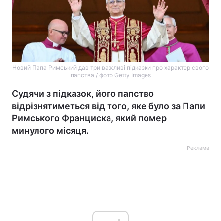
Новий Папа Римський дав три важливі підказки про характер свого
папства / фото Getty Images
Судячи з підказок, його папство
відрізнятиметься від того, яке було за Папи
Римського Франциска, який помер
минулого місяця.
Реклама