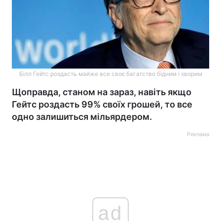
Білл Гейтс роздасть майже все своє багатство бідним і хворим
Щоправда, станом на зараз, навіть якщо
Гейтс роздасть 99% своїх грошей, то все
одно залишиться мільярдером.
Реклама
ad