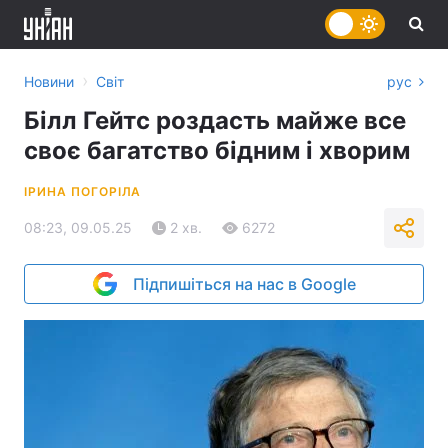
›
Новини
Світ
рус
Білл Гейтс роздасть майже все
своє багатство бідним і хворим
ІРИНА ПОГОРІЛА
08:23, 09.05.25
2 хв.
6272
Підпишіться на нас в Google