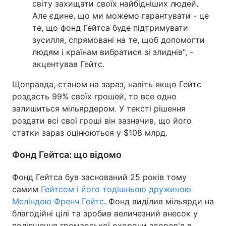
світу захищати своїх найбідніших людей.
Але єдине, що ми можемо гарантувати - це
те, що фонд Гейтса буде підтримувати
зусилля, спрямовані на те, щоб допомогти
людям і країнам вибратися зі злиднів", -
акцентував Гейтс.
Щоправда, станом на зараз, навіть якщо Гейтс
роздасть 99% своїх грошей, то все одно
залишиться мільярдером. У тексті рішення
роздати всі свої гроші він зазначив, що його
статки зараз оцінюються у $108 млрд.
Фонд Гейтса: що відомо
Фонд Гейтса був заснований 25 років тому
самим
Гейтсом і його тодішньою дружиною
Меліндою Френч Гейтс
. Фонд виділив мільярди на
благодійні цілі та зробив величезний внесок у
поліпшення громадської охорони здоров'я в