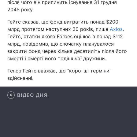
після чого він припинить існування 31 грудня
2045 року.
Лонгріди
Гейтс сказав, що фонд витратить понад $200
млрд протягом наступних 20 років, пише
Відео з Youtube
Статті
Axios
.
Гейтс, статки якого Forbes оцінює в понад $112
Інтерв'ю
Думки
млрд, повідомив, що спочатку планувалося
закрити фонд через кілька десятиліть після його
Архів
Вакансії
смерті і смерті його тодішньої дружини.
Контакти
Тепер Гейтс вважає, що "коротші терміни"
здійсненні.
Послуги
ВІДЕО ДНЯ