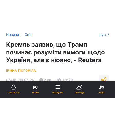
›
Новини
Світ
рус
Кремль заявив, що Трамп
починає розуміти вимоги щодо
України, але є нюанс, - Reuters
ІРИНА ПОГОРІЛА
06:36, 09.05.25
2 хв.
12629
RU
МОВА
ГОЛОВНА
РОЗДІЛИ
ПОГОДА
ЛАЙТ
Підпишіться на нас в Google