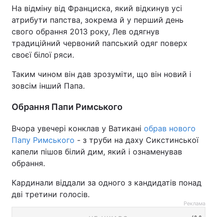
На відміну від Франциска, який відкинув усі
атрибути папства, зокрема й у перший день
свого обрання 2013 року, Лев одягнув
традиційний червоний папський одяг поверх
своєї білої ряси.
Таким чином він дав зрозуміти, що він новий і
зовсім інший Папа.
Обрання Папи Римського
Вчора увечері конклав у Ватикані
обрав нового
Папу Римського
- з труби на даху Сикстинської
капели пішов білий дим, який і ознаменував
обрання.
Кардинали віддали за одного з кандидатів понад
дві третини голосів.
Реклама