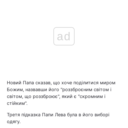
ad
Новий Папа сказав, що хоче поділитися миром
Божим, назвавши його "роззброєним світом і
світом, що роззброює", який є "скромним і
стійким".
Третя підказка Папи Лева була в його виборі
одягу.