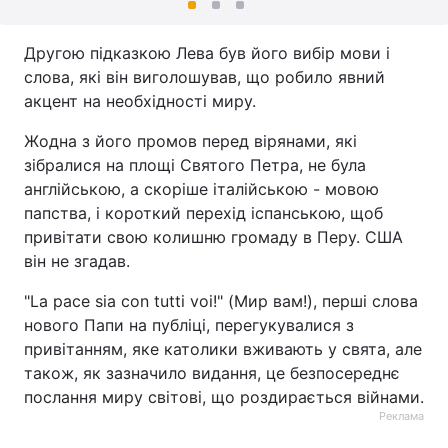
Другою підказкою Лева був його вибір мови і
слова, які він виголошував, що робило явний
акцент на необхідності миру.
Жодна з його промов перед вірянами, які
зібралися на площі Святого Петра, не була
англійською, а скоріше італійською - мовою
папства, і короткий перехід іспанською, щоб
привітати свою колишню громаду в Перу. США
він не згадав.
"La pace sia con tutti voi!" (Мир вам!), перші слова
нового Папи на публіці, перегукувалися з
привітанням, яке католики вживають у свята, але
також, як зазначило видання, це безпосереднє
послання миру світові, що роздирається війнами.
Реклама