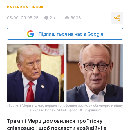
КАТЕРИНА ГІРНИК
08:00, 09.05.25
2 хв.
6038
Підпишіться на нас в Google
/Трамп і Мерц під час першої телефонної розмови обговорили війну
в Україні Колаж УНІАН, фото ОП, скріншот
Трамп і Мерц домовилися про "тісну
співпрацю", щоб покласти край війні в