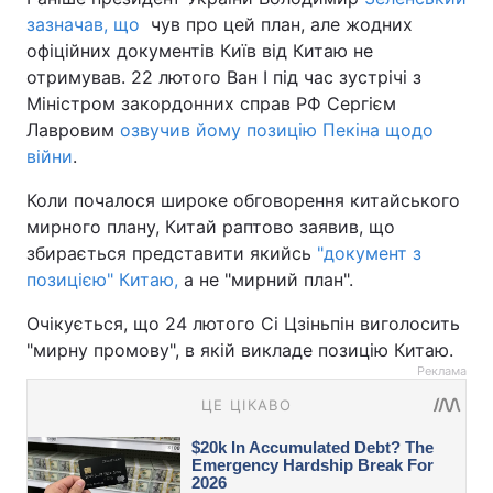
зазначав, що
чув про цей план, але жодних
офіційних документів Київ від Китаю не
отримував. 22 лютого Ван І під час зустрічі з
Міністром закордонних справ РФ Сергієм
Лавровим
озвучив йому позицію Пекіна щодо
війни
.
Коли почалося широке обговорення китайського
мирного плану, Китай раптово заявив, що
збирається представити якийсь
"документ з
позицією" Китаю,
а не "мирний план".
Очікується, що 24 лютого Сі Цзіньпін виголосить
"мирну промову", в якій викладе позицію Китаю.
Реклама