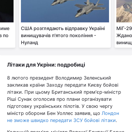
тиме
США розглядають відправку Україні
МіГ-29
в по
винищувачів п'ятого покоління -
Жданов
Нуланд
винищ
Літаки для Укріни: подробиці
8 лютого президент Володимир Зеленський
закликав країни Заходу передати Києву бойові
літаки. При цьому Британський прем'єр-міністр
Ріші Сунак оголосив про плани організувати
підготовку українських пілотів. У свою чергу
міністр оборони Бен Уоллес заявив, що
Лондон
не зможе швидко передати ЗСУ бойові літаки
.