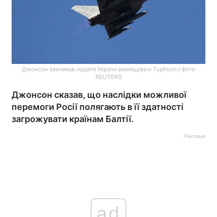
Джонсон закликав надати Україні винищувачі Typhoon / фото
REUTERS
Джонсон сказав, що наслідки можливої
перемоги Росії полягають в її здатності
загрожувати країнам Балтії.
Реклама
ad