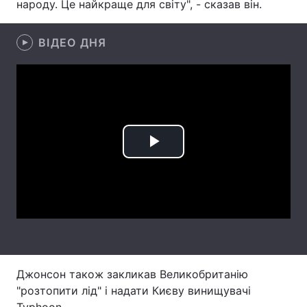
народу. Це найкраще для світу", - сказав він.
Лонгріди
ВІДЕО ДНЯ
Відео з Youtube
Статті
Інтерв'ю
Думки
Архів
Вакансії
Play
Контакти
Video
Послуги
Джонсон також закликав Великобританію
"розтопити лід" і надати Києву винищувачі