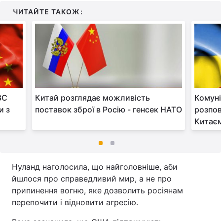
ЧИТАЙТЕ ТАКОЖ:
ЗС
Китай розглядає можливість
Комуні
и з
поставок зброї в Росію - генсек НАТО
розпов
Китає
Нуланд наголосила, що найголовніше, аби
йшлося про справедливий мир, а не про
припинення вогню, яке дозволить росіянам
перепочити і відновити агресію.