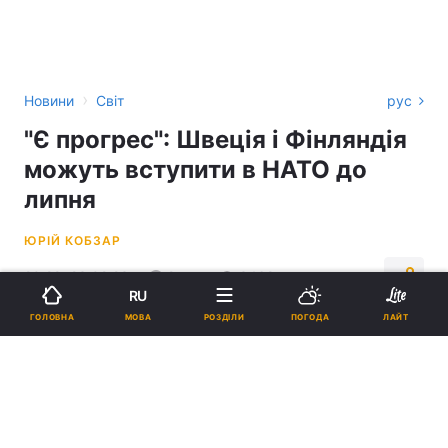
›
Новини
Світ
рус
"Є прогрес": Швеція і Фінляндія
можуть вступити в НАТО до
липня
ЮРІЙ КОБЗАР
20:29, 23.02.23
2 хв.
3468
RU
МОВА
ГОЛОВНА
РОЗДІЛИ
ПОГОДА
ЛАЙТ
Підпишіться на нас в Google