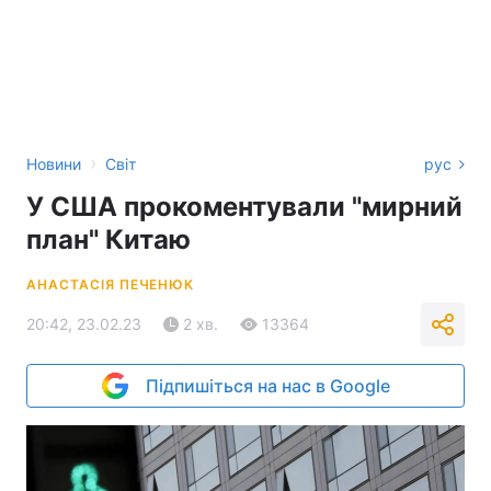
›
Новини
Світ
рус
У США прокоментували "мирний
план" Китаю
АНАСТАСІЯ ПЕЧЕНЮК
20:42, 23.02.23
2 хв.
13364
Підпишіться на нас в Google