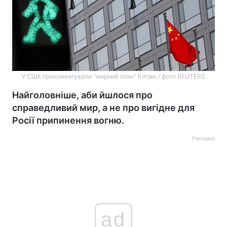
У США прокоментували "мирний план" Китаю / фото REUTERS
Найголовніше, аби йшлося про
справедливий мир, а не про вигідне для
Росії припинення вогню.
Реклама
ad