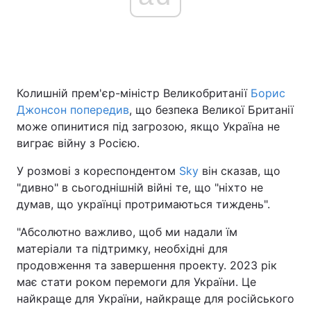
Головна
Війна
Україна
Політика
Колишній прем'єр-міністр Великобританії
Борис
Джонсон попередив
, що безпека Великої Британії
Економіка
Світ
може опинитися під загрозою, якщо Україна не
виграє війну з Росією.
Спорт
Наука
У розмові з кореспондентом
Sky
він сказав, що
Техно і зв'язок
Лайт
"дивно" в сьогоднішній війні те, що "ніхто не
думав, що українці протримаються тиждень".
Зброя
Інциденти
"Абсолютно важливо, щоб ми надали їм
Здоров'я
Туризм
матеріали та підтримку, необхідні для
продовження та завершення проекту. 2023 рік
Цікавинки
Погода
має стати роком перемоги для України. Це
найкраще для України, найкраще для російського
Екологія
Регіони