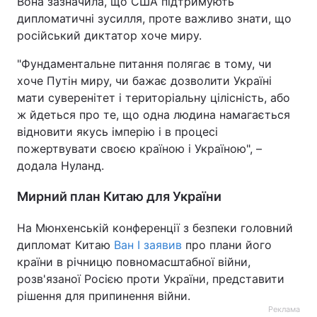
Вона зазначила, що США підтримують
дипломатичні зусилля, проте важливо знати, що
російський диктатор хоче миру.
"Фундаментальне питання полягає в тому, чи
хоче Путін миру, чи бажає дозволити Україні
мати суверенітет і територіальну цілісність, або
ж йдеться про те, що одна людина намагається
відновити якусь імперію і в процесі
пожертвувати своєю країною і Україною", –
додала Нуланд.
Мирний план Китаю для України
На Мюнхенській конференції з безпеки головний
дипломат Китаю
Ван І заявив
про плани його
країни в річницю повномасштабної війни,
розв'язаної Росією проти України, представити
рішення для припинення війни.
Реклама