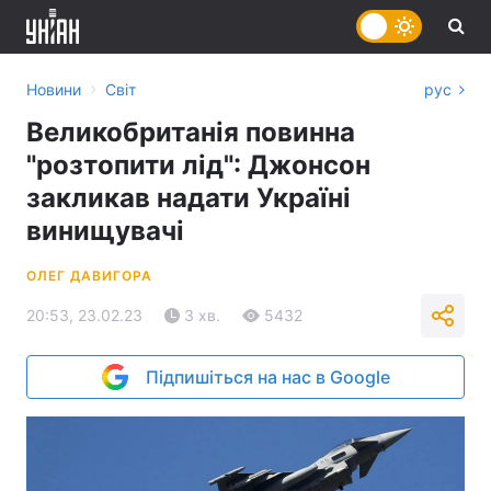
›
Новини
Світ
рус
Великобританія повинна
"розтопити лід": Джонсон
закликав надати Україні
винищувачі
ОЛЕГ ДАВИГОРА
20:53, 23.02.23
3 хв.
5432
Підпишіться на нас в Google