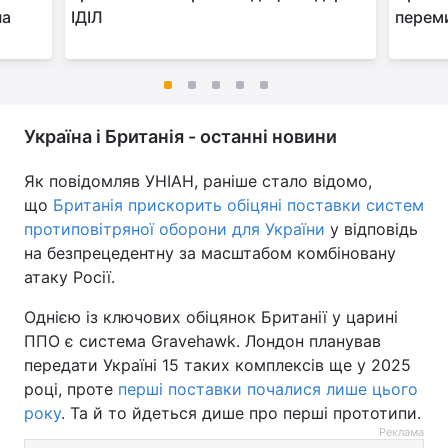
на
ІДІЛ
переми
Україна і Британія - останні новини
Як повідомляв УНІАН, раніше стало відомо,
що
Британія прискорить обіцяні поставки систем
протиповітряної оборони для України
у відповідь
на безпрецедентну за масштабом комбіновану
атаку Росії.
Однією із ключових обіцянок Британії у царині
ППО є система Gravehawk. Лондон планував
передати Україні 15 таких комплексів ще у 2025
році, проте
перші поставки почалися лише цього
року
. Та й то йдеться дише про перші прототипи.
Реклама