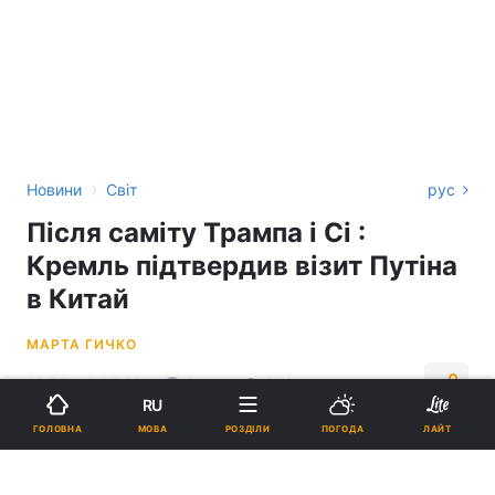
›
Новини
Світ
рус
Після саміту Трампа і Сі :
Кремль підтвердив візит Путіна
в Китай
МАРТА ГИЧКО
10:55, 16.05.26
2 хв.
649
RU
МОВА
ГОЛОВНА
РОЗДІЛИ
ПОГОДА
ЛАЙТ
Підпишіться на нас в Google