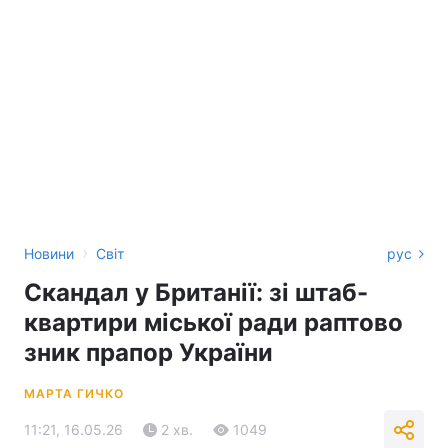
›
Новини
Світ
рус
Скандал у Британії: зі штаб-
квартири міської ради раптово
зник прапор України
МАРТА ГИЧКО
11:21, 16.05.26
2 хв.
1049