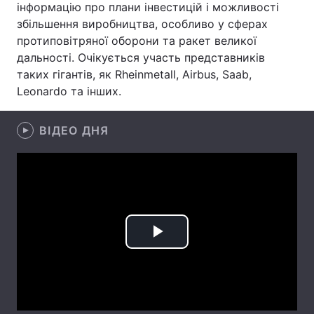
інформацію про плани інвестицій і можливості
збільшення виробництва, особливо у сферах
Лонгріди
протиповітряної оборони та ракет великої
дальності. Очікується участь представників
Відео з Youtube
Статті
таких гігантів, як Rheinmetall, Airbus, Saab,
Leonardo та інших.
Інтерв'ю
Думки
Архів
Вакансії
ВІДЕО ДНЯ
Контакти
Послуги
Play
Video