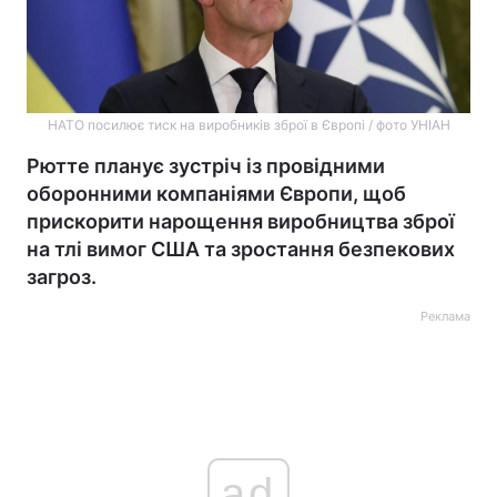
НАТО посилює тиск на виробників зброї в Європі / фото УНІАН
Рютте планує зустріч із провідними
оборонними компаніями Європи, щоб
прискорити нарощення виробництва зброї
на тлі вимог США та зростання безпекових
загроз.
Реклама
ad