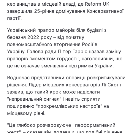
керівництва в місцевій владі, де Reform UK
завершила 25-річне домінування Консервативної
партії.
Український прапор майорів біля будівлі з
березня 2022 року – від початку
повномасштабного вторгнення Росії в
Україну. Голова ради Пітер Гарріс назвав заміну
прапорів "моментом гордості", наголосивши, що
це не означає зменшення підтримки України.
Водночас представники опозиції розкритикували
рішення. Лідер місцевих консерваторів Лі Скотт
заявив, що такий крок може надіслати
"неправильний сигнал" і навіть сприяти
поширенню "прокремлівських настроїв" на
місцевому рівні.
"Це глибоко розчаровуюче і перформативний
жест", – сказав він, додавши, що подібні рішення