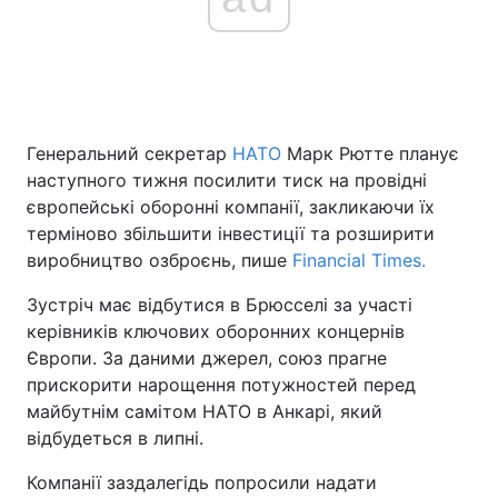
Головна
Війна
Україна
Політика
Генеральний секретар
НАТО
Марк Рютте планує
наступного тижня посилити тиск на провідні
Економіка
Світ
європейські оборонні компанії, закликаючи їх
терміново збільшити інвестиції та розширити
Спорт
Наука
виробництво озброєнь, пише
Financial Times.
Техно і зв'язок
Лайт
Зустріч має відбутися в Брюсселі за участі
керівників ключових оборонних концернів
Зброя
Інциденти
Європи. За даними джерел, союз прагне
прискорити нарощення потужностей перед
Здоров'я
Туризм
майбутнім самітом НАТО в Анкарі, який
відбудеться в липні.
Цікавинки
Погода
Компанії заздалегідь попросили надати
Екологія
Регіони