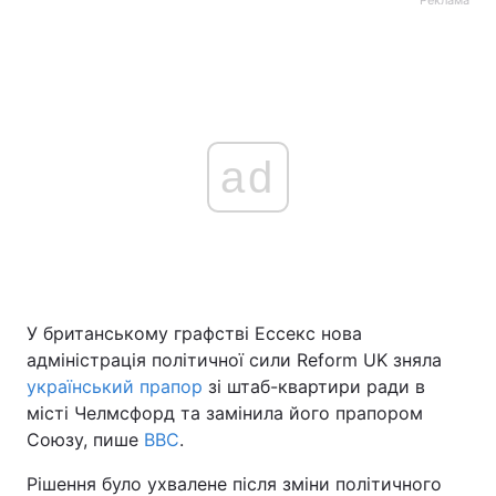
Реклама
ad
У британському графстві Ессекс нова
адміністрація політичної сили Reform UK зняла
український прапор
зі штаб-квартири ради в
місті Челмсфорд та замінила його прапором
Союзу, пише
BBC
.
Рішення було ухвалене після зміни політичного