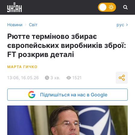
›
Новини
Світ
рус
Рютте терміново збирає
європейських виробників зброї:
FT розкрив деталі
МАРТА ГИЧКО
13:06, 16.05.26
3 хв.
1521
Підпишіться на нас в Google